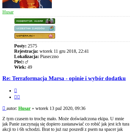
Husar
Posty:
2575
Rejestracja:
wtorek 11 gru 2018, 22:41
Lokalizacja:
Piaseczno
Płeć:
Wiek:
49
Re: Terraformacja Marsa - opinie i wybór dodatku
Cytuj
Cytuj
fragment
Post
autor:
Husar
»
wtorek 13 paź 2020, 09:36
Z tym czasem to trochę mało. Może doświadczona ekipa. U mnie
jak Panie zaczynają się dopiero zastanawiać co robić jak jest ich tura
akcji to i 6h schodzi. Brat to już raz poszedł z psem na spacer jak