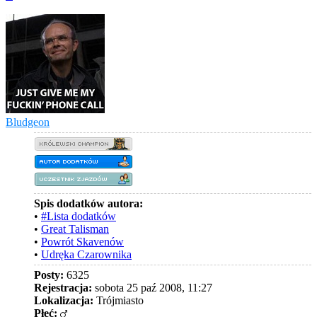
górę
Bludgeon
Spis dodatków autora:
•
#Lista dodatków
•
Great Talisman
•
Powrót Skavenów
•
Udręka Czarownika
Posty:
6325
Rejestracja:
sobota 25 paź 2008, 11:27
Lokalizacja:
Trójmiasto
Płeć: