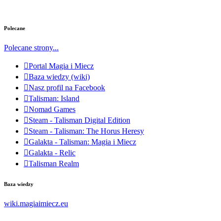
Polecane
Polecane strony...
Portal Magia i Miecz
Baza wiedzy (wiki)
Nasz profil na Facebook
Talisman: Island
Nomad Games
Steam - Talisman Digital Edition
Steam - Talisman: The Horus Heresy
Galakta - Talisman: Magia i Miecz
Galakta - Relic
Talisman Realm
Baza wiedzy
wiki.magiaimiecz.eu