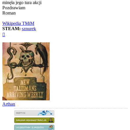
minęła jego tura akcji
Pozdrawiam
Roman
Wikipedia TMiM
STEAM:
sznurek
Na
górę
Arthan