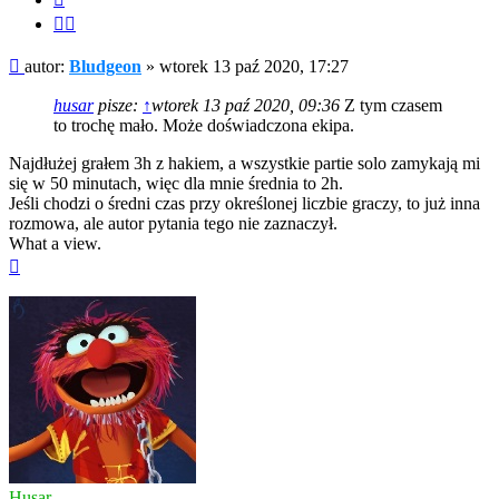
Cytuj
fragment
Post
autor:
Bludgeon
»
wtorek 13 paź 2020, 17:27
husar
pisze:
↑
wtorek 13 paź 2020, 09:36
Z tym czasem
to trochę mało. Może doświadczona ekipa.
Najdłużej grałem 3h z hakiem, a wszystkie partie solo zamykają mi
się w 50 minutach, więc dla mnie średnia to 2h.
Jeśli chodzi o średni czas przy określonej liczbie graczy, to już inna
rozmowa, ale autor pytania tego nie zaznaczył.
What a view.
Na
górę
Husar