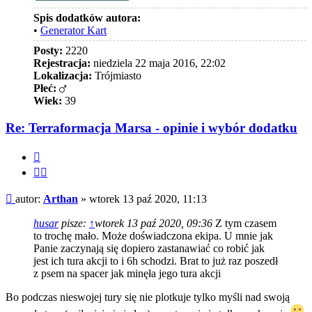
Spis dodatków autora:
•
Generator Kart
Posty:
2220
Rejestracja:
niedziela 22 maja 2016, 22:02
Lokalizacja:
Trójmiasto
Płeć:
Wiek:
39
Re: Terraformacja Marsa - opinie i wybór dodatku
Cytuj
Cytuj
fragment
Post
autor:
Arthan
»
wtorek 13 paź 2020, 11:13
husar
pisze:
↑
wtorek 13 paź 2020, 09:36
Z tym czasem
to trochę mało. Może doświadczona ekipa. U mnie jak
Panie zaczynają się dopiero zastanawiać co robić jak
jest ich tura akcji to i 6h schodzi. Brat to już raz poszedł
z psem na spacer jak minęła jego tura akcji
Bo podczas nieswojej tury się nie plotkuje tylko myśli nad swoją