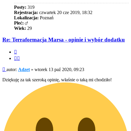
Posty:
319
Rejestracja:
czwartek 20 cze 2019, 18:32
Lokalizacja:
Poznań
Płeć:
Wiek:
29
Re: Terraformacja Marsa - opinie i wybór dodatku
Cytuj
Cytuj
fragment
Post
autor:
Adzet
»
wtorek 13 paź 2020, 09:23
Dziękuję za tak szeroką opinię, właśnie o taką mi chodziło!