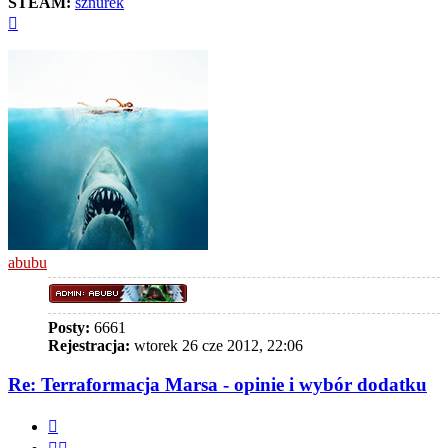
STEAM:
sznurek
Na
górę
abubu
Posty:
6661
Rejestracja:
wtorek 26 cze 2012, 22:06
Re: Terraformacja Marsa - opinie i wybór dodatku
Cytuj
Cytuj