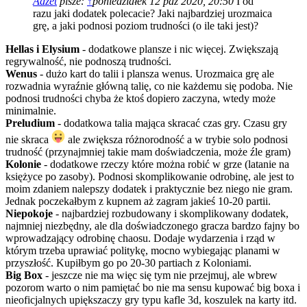
Adzet
pisze:
↑
poniedziałek 12 paź 2020, 20:50
I od
razu jaki dodatek polecacie? Jaki najbardziej urozmaica
grę, a jaki podnosi poziom trudności (o ile taki jest)?
Hellas i Elysium
- dodatkowe plansze i nic więcej. Zwiększają
regrywalność, nie podnoszą trudności.
Wenus
- dużo kart do talii i plansza wenus. Urozmaica grę ale
rozwadnia wyraźnie główną talię, co nie każdemu się podoba. Nie
podnosi trudności chyba że ktoś dopiero zaczyna, wtedy może
minimalnie.
Preludium
- dodatkowa talia mająca skracać czas gry. Czasu gry
nie skraca
ale zwiększa różnorodność a w trybie solo podnosi
trudność (przynajmniej takie mam doświadczenia, może źle gram)
Kolonie
- dodatkowe rzeczy które można robić w grze (latanie na
księżyce po zasoby). Podnosi skomplikowanie odrobinę, ale jest to
moim zdaniem nalepszy dodatek i praktycznie bez niego nie gram.
Jednak poczekałbym z kupnem aż zagram jakieś 10-20 partii.
Niepokoje
- najbardziej rozbudowany i skomplikowany dodatek,
najmniej niezbędny, ale dla doświadczonego gracza bardzo fajny bo
wprowadzający odrobinę chaosu. Dodaje wydarzenia i rząd w
którym trzeba uprawiać politykę, mocno wybiegając planami w
przyszłość. Kupiłbym go po 20-30 partiach z Koloniami.
Big Box
- jeszcze nie ma więc się tym nie przejmuj, ale wbrew
pozorom warto o nim pamiętać bo nie ma sensu kupować big boxa i
nieoficjalnych upiększaczy gry typu kafle 3d, koszulek na karty itd.