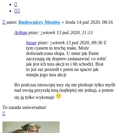
Cytuj
Cytuj
fragment
Post
autor:
Budowniczy Mostów
»
środa 14 paź 2020, 08:16
Arthan
pisze:
↑
wtorek 13 paź 2020, 11:13
husar
pisze:
↑
wtorek 13 paź 2020, 09:36
Z
tym czasem to trochę mało. Może
doświadczona ekipa. U mnie jak Panie
zaczynają się dopiero zastanawiać co robić
jak jest ich tura akcji to i 6h schodzi. Brat
to już raz poszedł z psem na spacer jak
minęła jego tura akcji
Bo podczas nieswojej tury się nie plotkuje tylko myśli
nad swoją przyszłą turą (najlepiej nie jedną), a potem
się ją tylko wykonuje
To zasada uniwersalna!
Na
górę