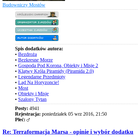
Budowniczy Mostów
Spis dodatków autora:
•
Bezdroża
•
Bezkresne Morze
•
Gospoda Pod Koroną. Obiekty i Misje 2
•
Klątwy Króla Piramidy (Piramida 2.0)
•
Legendarne Przedmioty
•
Ląd Na Horyzoncie!
•
Most
•
Obiekty i Misje
•
Szalony Tytan
Posty:
4941
Rejestracja:
poniedziałek 05 wrz 2016, 21:50
Płeć:
Re: Terraformacja Marsa - opinie i wybór dodatku