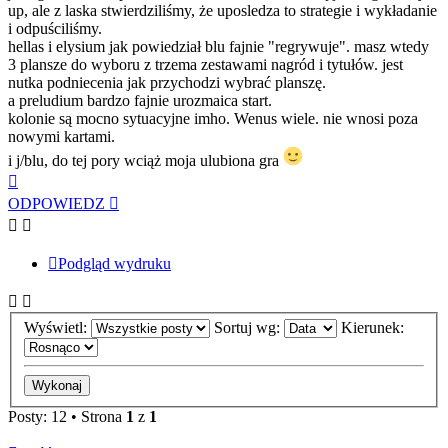
up, ale z laska stwierdziliśmy, że uposledza to strategie i wykładanie
i odpuściliśmy.
hellas i elysium jak powiedział blu fajnie "regrywuje". masz wtedy
3 plansze do wyboru z trzema zestawami nagród i tytułów. jest
nutka podniecenia jak przychodzi wybrać planszę.
a preludium bardzo fajnie urozmaica start.
kolonie są mocno sytuacyjne imho. Wenus wiele. nie wnosi poza
nowymi kartami.
i j/blu, do tej pory wciąż moja ulubiona gra
Na
górę
ODPOWIEDZ
Podgląd wydruku
Wyświetl:
Sortuj wg:
Kierunek:
Posty: 12 • Strona
1
z
1