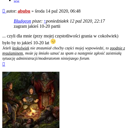
fragment
Post
autor:
abubu
»
środa 14 paź 2020, 06:48
Bludgeon
pisze:
↑
poniedziałek 12 paź 2020, 22:17
zagram jakieś 10-20 partii
... czyli dla mnie (przy mojej częstotliwości grania w cokolwiek)
było by to jakieś 10-20 lat
Jeżeli
ktokolwiek
nie zrozumiał choćby części mojej wypowiedzi, to
zgodnie z
regulaminem
, może ją śmiało uznać za spam a następnie zgłosić zaistniałą
sytuację administracji/moderatorom niniejszego forum.
Na
górę