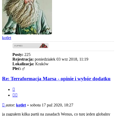
kotlet
Posty:
225
Rejestracja:
poniedziałek 03 wrz 2018, 11:19
Lokalizacja:
Kraków
Płeć:
Re: Terraformacja Marsa - opinie i wybór dodatku
Cytuj
Cytuj
fragment
Post
autor:
kotlet
»
sobota 17 paź 2020, 18:27
ja zagrałem kilka partii na zasadach Wenus, co turę jeden globalny