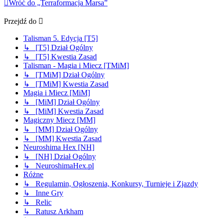
Wróć do „Terraformacja Marsa”
Przejdź do
Talisman 5. Edycja [T5]
↳ [T5] Dział Ogólny
↳ [T5] Kwestia Zasad
Talisman - Magia i Miecz [TMiM]
↳ [TMiM] Dział Ogólny
↳ [TMiM] Kwestia Zasad
Magia i Miecz [MiM]
↳ [MiM] Dział Ogólny
↳ [MiM] Kwestia Zasad
Magiczny Miecz [MM]
↳ [MM] Dział Ogólny
↳ [MM] Kwestia Zasad
Neuroshima Hex [NH]
↳ [NH] Dział Ogólny
↳ NeuroshimaHex.pl
Różne
↳ Regulamin, Ogłoszenia, Konkursy, Turnieje i Zjazdy
↳ Inne Gry
↳ Relic
↳ Ratusz Arkham