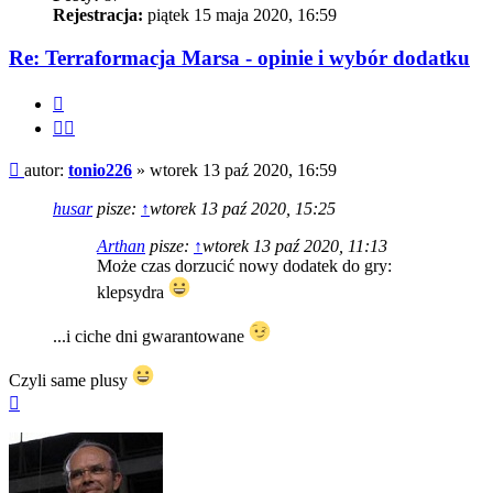
Rejestracja:
piątek 15 maja 2020, 16:59
Re: Terraformacja Marsa - opinie i wybór dodatku
Cytuj
Cytuj
fragment
Post
autor:
tonio226
»
wtorek 13 paź 2020, 16:59
husar
pisze:
↑
wtorek 13 paź 2020, 15:25
Arthan
pisze:
↑
wtorek 13 paź 2020, 11:13
Może czas dorzucić nowy dodatek do gry:
klepsydra
...i ciche dni gwarantowane
Czyli same plusy
Na
górę