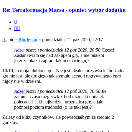
Re: Terraformacja Marsa - opinie i wybór dodatku
Cytuj
Cytuj
fragment
Post
autor:
Bludgeon
»
poniedziałek 12 paź 2020, 22:17
Adzet
pisze:
↑
poniedziałek 12 paź 2020, 20:50
Cześć!
Zastanawiam się nad zakupem gry, a nie miałem
jeszcze okazji zagrać. Jak oceniacie grę?
10/10, to moja ulubiona gra. Nie jest idealna oczywiście, bo żadna
gra nie jest, ale drugiego tak stymulującego i regrywalnego euro
nigdy nie widziałem.
Adzet
pisze:
↑
poniedziałek 12 paź 2020, 20:50
Ile
zajmują czasu rozgrywki? I od razu jaki dodatek
polecacie? Jaki najbardziej urozmaica grę, a jaki
podnosi poziom trudności (o ile taki jest)?
Zależy od kilku czynników, ale powiedziałbym że średnio 2
godziny.