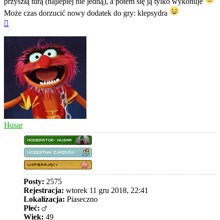
przyszłą turą (najlepiej nie jedną), a potem się ją tylko wykonuje
Może czas dorzucić nowy dodatek do gry: klepsydra
Na
górę
Husar
Posty:
2575
Rejestracja:
wtorek 11 gru 2018, 22:41
Lokalizacja:
Piaseczno
Płeć:
Wiek:
49