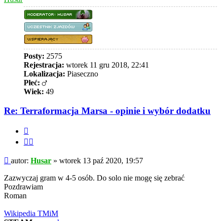
Posty:
2575
Rejestracja:
wtorek 11 gru 2018, 22:41
Lokalizacja:
Piaseczno
Płeć:
Wiek:
49
Re: Terraformacja Marsa - opinie i wybór dodatku
Cytuj
Cytuj
fragment
Post
autor:
Husar
»
wtorek 13 paź 2020, 19:57
Zazwyczaj gram w 4-5 osób. Do solo nie mogę się zebrać
Pozdrawiam
Roman
Wikipedia TMiM