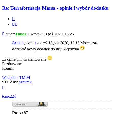
Re: Terraformacja Marsa - opinie i wybór dodatku
Cytuj
Cytuj
fragment
Post
autor:
Husar
»
wtorek 13 paź 2020, 15:25
Arthan
pisze:
↑
wtorek 13 paź 2020, 11:13
Może czas
dorzucić nowy dodatek do gry: klepsydra
...i ciche dni gwarantowane
Pozdrawiam
Roman
Wikipedia TMiM
STEAM:
sznurek
Na
górę
tonio226
Posty:
87