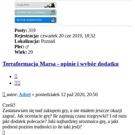
Posty:
319
Rejestracja:
czwartek 20 cze 2019, 18:32
Lokalizacja:
Poznań
Płeć:
Wiek:
29
Terraformacja Marsa - opinie i wybór dodatku
Cytuj
Cytuj
fragment
Post
autor:
Adzet
»
poniedziałek 12 paź 2020, 20:50
Cześć!
Zastanawiam się nad zakupem gry, a nie miałem jeszcze okazji
zagrać. Jak oceniacie grę? Ile zajmują czasu rozgrywki? I od razu
jaki dodatek polecacie? Jaki najbardziej urozmaica grę, a jaki
podnosi poziom trudności (o ile taki jest)?
Na