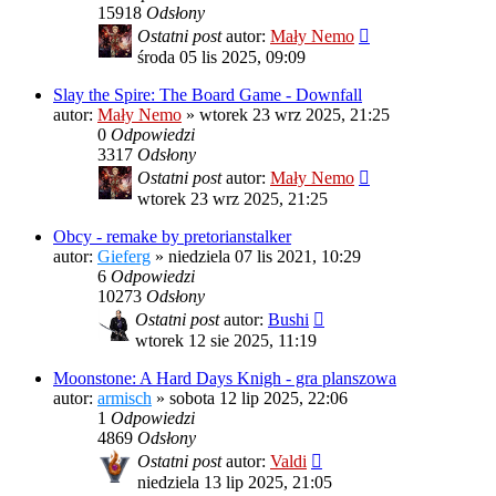
15918
Odsłony
Ostatni post
autor:
Mały Nemo
środa 05 lis 2025, 09:09
Slay the Spire: The Board Game - Downfall
autor:
Mały Nemo
»
wtorek 23 wrz 2025, 21:25
0
Odpowiedzi
3317
Odsłony
Ostatni post
autor:
Mały Nemo
wtorek 23 wrz 2025, 21:25
Obcy - remake by pretorianstalker
autor:
Gieferg
»
niedziela 07 lis 2021, 10:29
6
Odpowiedzi
10273
Odsłony
Ostatni post
autor:
Bushi
wtorek 12 sie 2025, 11:19
Moonstone: A Hard Days Knigh - gra planszowa
autor:
armisch
»
sobota 12 lip 2025, 22:06
1
Odpowiedzi
4869
Odsłony
Ostatni post
autor:
Valdi
niedziela 13 lip 2025, 21:05