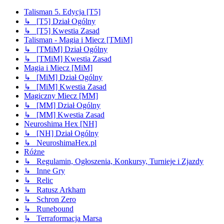
Talisman 5. Edycja [T5]
↳ [T5] Dział Ogólny
↳ [T5] Kwestia Zasad
Talisman - Magia i Miecz [TMiM]
↳ [TMiM] Dział Ogólny
↳ [TMiM] Kwestia Zasad
Magia i Miecz [MiM]
↳ [MiM] Dział Ogólny
↳ [MiM] Kwestia Zasad
Magiczny Miecz [MM]
↳ [MM] Dział Ogólny
↳ [MM] Kwestia Zasad
Neuroshima Hex [NH]
↳ [NH] Dział Ogólny
↳ NeuroshimaHex.pl
Różne
↳ Regulamin, Ogłoszenia, Konkursy, Turnieje i Zjazdy
↳ Inne Gry
↳ Relic
↳ Ratusz Arkham
↳ Schron Zero
↳ Runebound
↳ Terraformacja Marsa