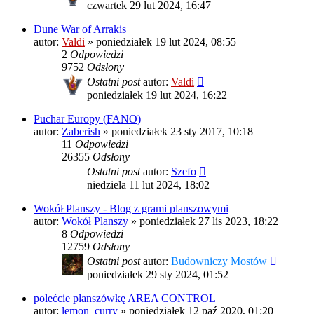
czwartek 29 lut 2024, 16:47
Dune War of Arrakis
autor:
Valdi
»
poniedziałek 19 lut 2024, 08:55
2
Odpowiedzi
9752
Odsłony
Ostatni post
autor:
Valdi
poniedziałek 19 lut 2024, 16:22
Puchar Europy (FANO)
autor:
Zaberish
»
poniedziałek 23 sty 2017, 10:18
11
Odpowiedzi
26355
Odsłony
Ostatni post
autor:
Szefo
niedziela 11 lut 2024, 18:02
Wokół Planszy - Blog z grami planszowymi
autor:
Wokół Planszy
»
poniedziałek 27 lis 2023, 18:22
8
Odpowiedzi
12759
Odsłony
Ostatni post
autor:
Budowniczy Mostów
poniedziałek 29 sty 2024, 01:52
polećcie planszówkę AREA CONTROL
autor:
lemon_curry
»
poniedziałek 12 paź 2020, 01:20