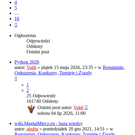
4
5
…
16
Następna
Ogłoszenia
Odpowiedzi
Odsłony
Ostatni post
Pyrkon 2026
autor:
Valdi
»
piątek 15 maja 2026, 23:35
» w
Regulamin,
Ogłoszenia, Konkursy, Turnieje i Zjazdy
1
2
25
Odpowiedzi
161740
Odsłony
Ostatni post
autor:
Valdi
sobota 04 lip 2026, 11:00
wiki.MagiaiMiecz.eu - baza wiedzy
autor:
abubu
»
poniedziałek 20 gru 2021, 14:51
» w
Regulamin, Ogłoszenia, Konkursy, Turnieje i Zjazdy