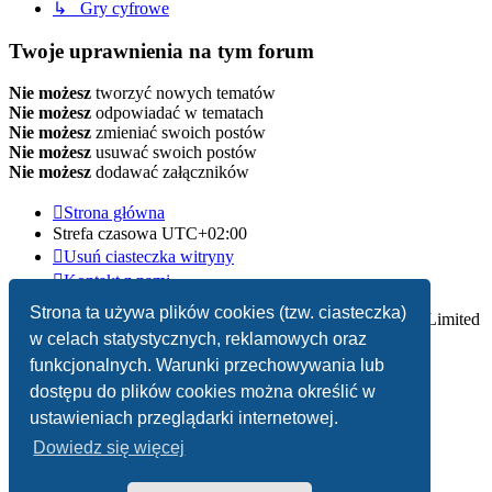
↳ Gry cyfrowe
Twoje uprawnienia na tym forum
Nie możesz
tworzyć nowych tematów
Nie możesz
odpowiadać w tematach
Nie możesz
zmieniać swoich postów
Nie możesz
usuwać swoich postów
Nie możesz
dodawać załączników
Strona główna
Strefa czasowa
UTC+02:00
Usuń ciasteczka witryny
Kontakt z nami
Strona ta używa plików cookies (tzw. ciasteczka)
Technologię dostarcza
phpBB
® Forum Software © phpBB Limited
w celach statystycznych, reklamowych oraz
Polski pakiet językowy dostarcza
phpBB.pl
funkcjonalnych. Warunki przechowywania lub
dostępu do plików cookies można określić w
Zasady ochrony danych osobowych
|
Regulamin
ustawieniach przeglądarki internetowej.
Dowiedz się więcej