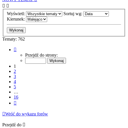
Wyświetl:
Sortuj wg:
Kierunek:
Tematy: 762
Strona
1
Przejdź do strony:
z
16
1
2
3
4
5
…
16
Następna
Wróć do wykazu forów
Przejdź do