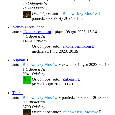
20
Odpowiedzi
24642
Odsłony
Ostatni post
autor:
Budowniczy Mostów
poniedziałek 29 sty 2024, 01:32
Nemesis Retaliation
autor:
alkoneronchikom
»
piątek 08 gru 2023, 15:34
4
Odpowiedzi
11461
Odsłony
Ostatni post
autor:
alkoneronchikom
niedziela 31 gru 2023, 20:39
Asphalt 9
autor:
Budowniczy Mostów
»
czwartek 14 gru 2023, 09:10
1
Odpowiedzi
9041
Odsłony
Ostatni post
autor:
Zaberish
piątek 15 gru 2023, 11:41
Tracks
autor:
Budowniczy Mostów
»
poniedziałek 20 lis 2023, 09:44
0
Odpowiedzi
8709
Odsłony
Ostatni post
autor:
Budowniczy Mostów