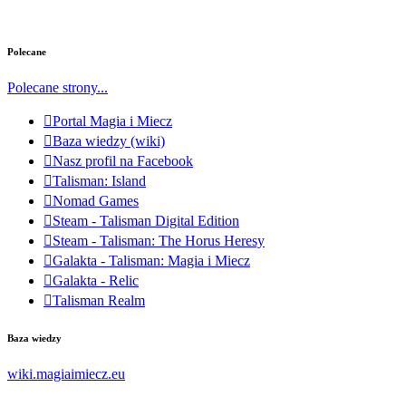
Polecane
Polecane strony...
Portal Magia i Miecz
Baza wiedzy (wiki)
Nasz profil na Facebook
Talisman: Island
Nomad Games
Steam - Talisman Digital Edition
Steam - Talisman: The Horus Heresy
Galakta - Talisman: Magia i Miecz
Galakta - Relic
Talisman Realm
Baza wiedzy
wiki.magiaimiecz.eu