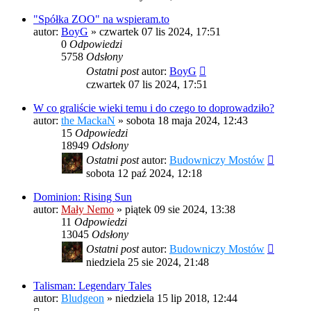
"Spółka ZOO" na wspieram.to
autor:
BoyG
»
czwartek 07 lis 2024, 17:51
0
Odpowiedzi
5758
Odsłony
Ostatni post
autor:
BoyG
czwartek 07 lis 2024, 17:51
W co graliście wieki temu i do czego to doprowadziło?
autor:
the MackaN
»
sobota 18 maja 2024, 12:43
15
Odpowiedzi
18949
Odsłony
Ostatni post
autor:
Budowniczy Mostów
sobota 12 paź 2024, 12:18
Dominion: Rising Sun
autor:
Mały Nemo
»
piątek 09 sie 2024, 13:38
11
Odpowiedzi
13045
Odsłony
Ostatni post
autor:
Budowniczy Mostów
niedziela 25 sie 2024, 21:48
Talisman: Legendary Tales
autor:
Bludgeon
»
niedziela 15 lip 2018, 12:44