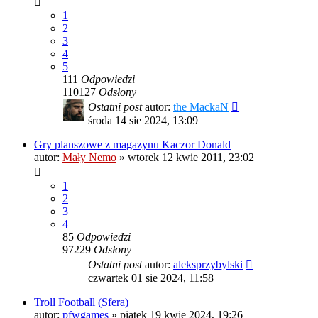
1
2
3
4
5
111
Odpowiedzi
110127
Odsłony
Ostatni post
autor:
the MackaN
środa 14 sie 2024, 13:09
Gry planszowe z magazynu Kaczor Donald
autor:
Mały Nemo
»
wtorek 12 kwie 2011, 23:02
1
2
3
4
85
Odpowiedzi
97229
Odsłony
Ostatni post
autor:
aleksprzybylski
czwartek 01 sie 2024, 11:58
Troll Football (Sfera)
autor:
pfwgames
»
piątek 19 kwie 2024, 19:26