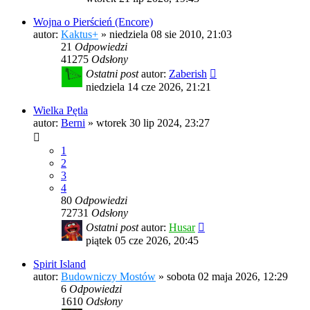
Wojna o Pierścień (Encore)
autor:
Kaktus+
»
niedziela 08 sie 2010, 21:03
21
Odpowiedzi
41275
Odsłony
Ostatni post
autor:
Zaberish
niedziela 14 cze 2026, 21:21
Wielka Pętla
autor:
Berni
»
wtorek 30 lip 2024, 23:27
1
2
3
4
80
Odpowiedzi
72731
Odsłony
Ostatni post
autor:
Husar
piątek 05 cze 2026, 20:45
Spirit Island
autor:
Budowniczy Mostów
»
sobota 02 maja 2026, 12:29
6
Odpowiedzi
1610
Odsłony