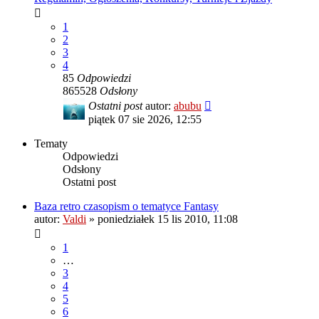
1
2
3
4
85
Odpowiedzi
865528
Odsłony
Ostatni post
autor:
abubu
piątek 07 sie 2026, 12:55
Tematy
Odpowiedzi
Odsłony
Ostatni post
Baza retro czasopism o tematyce Fantasy
autor:
Valdi
»
poniedziałek 15 lis 2010, 11:08
1
…
3
4
5
6