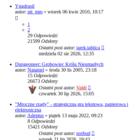
Yggdrasil
autor:
pit_mm
»
wtorek 06 kwie 2010, 10:17
1
2
29
Odpowiedzi
21599
Odsłony
Ostatni post
autor:
jarek.tablica
niedziela 02 sie 2026, 12:35
Dungeoneer: Grobowiec Króla Nieumarłych
autor:
Nataniel
»
środa 30 lis 2005, 23:18
15
Odpowiedzi
26673
Odsłony
Ostatni post
autor:
Valdi
czwartek 30 lip 2026, 15:05
"Mroczne rządy" - strategiczna gra tekstowa, papierowa i
elektroniczna
autor:
Adeptus
»
piątek 13 maja 2022, 09:23
8
Odpowiedzi
15421
Odsłony
Ostatni post
autor:
norbud
wtorek 21 lip 2026, 19:43