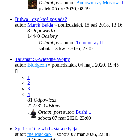
Ostatni post
autor:
Budowniczy Mostów
piątek 05 cze 2026, 08:59
Bulwa - czy ktoś posiada?
autor:
Marek Bajda
»
poniedziałek 15 paź 2018, 13:16
8
Odpowiedzi
14440
Odsłony
Ostatni post
autor:
Tranqueray
sobota 18 kwie 2026, 23:02
Talisman: Gwiezdne Wojny
autor:
Bludgeon
»
poniedziałek 04 maja 2020, 19:45
1
2
3
4
81
Odpowiedzi
252235
Odsłony
Ostatni post
autor:
Bushi
sobota 07 mar 2026, 23:00
Spirits of the wild - stara edycja
autor:
the MackaN
»
sobota 07 mar 2026, 22:38
0
Odpowiedzi