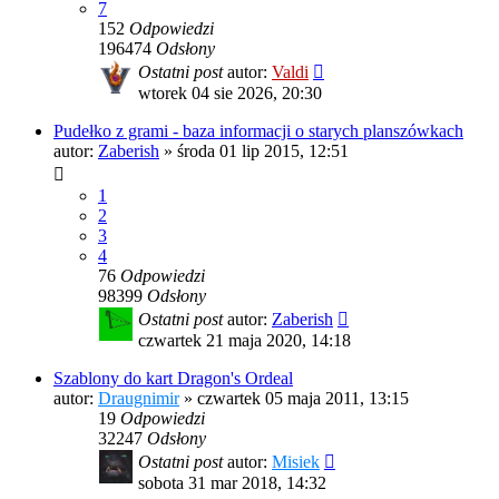
7
152
Odpowiedzi
196474
Odsłony
Ostatni post
autor:
Valdi
wtorek 04 sie 2026, 20:30
Pudełko z grami - baza informacji o starych planszówkach
autor:
Zaberish
»
środa 01 lip 2015, 12:51
1
2
3
4
76
Odpowiedzi
98399
Odsłony
Ostatni post
autor:
Zaberish
czwartek 21 maja 2020, 14:18
Szablony do kart Dragon's Ordeal
autor:
Draugnimir
»
czwartek 05 maja 2011, 13:15
19
Odpowiedzi
32247
Odsłony
Ostatni post
autor:
Misiek
sobota 31 mar 2018, 14:32