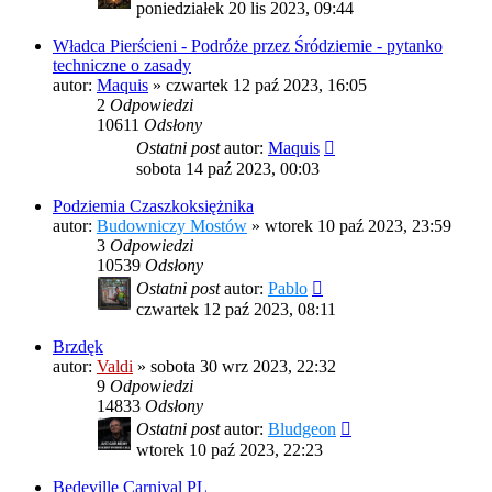
poniedziałek 20 lis 2023, 09:44
Władca Pierścieni - Podróże przez Śródziemie - pytanko
techniczne o zasady
autor:
Maquis
»
czwartek 12 paź 2023, 16:05
2
Odpowiedzi
10611
Odsłony
Ostatni post
autor:
Maquis
sobota 14 paź 2023, 00:03
Podziemia Czaszkoksiężnika
autor:
Budowniczy Mostów
»
wtorek 10 paź 2023, 23:59
3
Odpowiedzi
10539
Odsłony
Ostatni post
autor:
Pablo
czwartek 12 paź 2023, 08:11
Brzdęk
autor:
Valdi
»
sobota 30 wrz 2023, 22:32
9
Odpowiedzi
14833
Odsłony
Ostatni post
autor:
Bludgeon
wtorek 10 paź 2023, 22:23
Bedeville Carnival PL