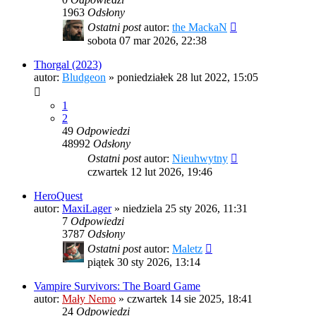
1963
Odsłony
Ostatni post
autor:
the MackaN
sobota 07 mar 2026, 22:38
Thorgal (2023)
autor:
Bludgeon
»
poniedziałek 28 lut 2022, 15:05
1
2
49
Odpowiedzi
48992
Odsłony
Ostatni post
autor:
Nieuhwytny
czwartek 12 lut 2026, 19:46
HeroQuest
autor:
MaxiLager
»
niedziela 25 sty 2026, 11:31
7
Odpowiedzi
3787
Odsłony
Ostatni post
autor:
Maletz
piątek 30 sty 2026, 13:14
Vampire Survivors: The Board Game
autor:
Mały Nemo
»
czwartek 14 sie 2025, 18:41
24
Odpowiedzi