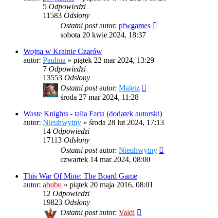
5
Odpowiedzi
11583
Odsłony
Ostatni post
autor:
pfwgames
sobota 20 kwie 2024, 18:37
Wojna w Krainie Czarów
autor:
Paulina
»
piątek 22 mar 2024, 13:29
7
Odpowiedzi
13553
Odsłony
Ostatni post
autor:
Maletz
środa 27 mar 2024, 11:28
Waste Knights - talia Farta (dodatek autorski)
autor:
Nieuhwytny
»
środa 28 lut 2024, 17:13
14
Odpowiedzi
17113
Odsłony
Ostatni post
autor:
Nieuhwytny
czwartek 14 mar 2024, 08:00
This War Of Mine: The Board Game
autor:
abubu
»
piątek 20 maja 2016, 08:01
12
Odpowiedzi
19823
Odsłony
Ostatni post
autor:
Valdi