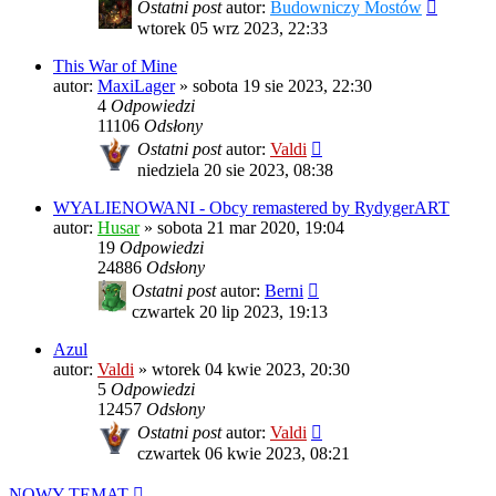
Ostatni post
autor:
Budowniczy Mostów
wtorek 05 wrz 2023, 22:33
This War of Mine
autor:
MaxiLager
»
sobota 19 sie 2023, 22:30
4
Odpowiedzi
11106
Odsłony
Ostatni post
autor:
Valdi
niedziela 20 sie 2023, 08:38
WYALIENOWANI - Obcy remastered by RydygerART
autor:
Husar
»
sobota 21 mar 2020, 19:04
19
Odpowiedzi
24886
Odsłony
Ostatni post
autor:
Berni
czwartek 20 lip 2023, 19:13
Azul
autor:
Valdi
»
wtorek 04 kwie 2023, 20:30
5
Odpowiedzi
12457
Odsłony
Ostatni post
autor:
Valdi
czwartek 06 kwie 2023, 08:21
NOWY TEMAT