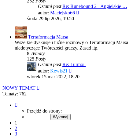
252
Posty
Ostatni post
Re: Runebound 2 - Angielskie …
Wyświetl
autor:
Maciejsko66
najnowszy
środa 29 lip 2026, 19:50
post
Terraformacja Marsa
Wszelkie dyskusje i luźne rozmowy o Terraformacji Marsa
niedotyczące Twórczości graczy, Zasad itp.
8
Tematy
125
Posty
Ostatni post
Re: Turmoil
Wyświetl
autor:
Kewis21
najnowszy
wtorek 15 mar 2022, 18:20
post
NOWY TEMAT
Tematy: 762
Strona
1
Przejdź do strony:
z
16
1
2
3