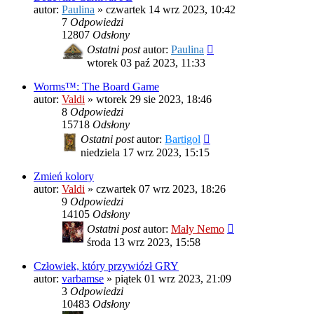
autor:
Paulina
»
czwartek 14 wrz 2023, 10:42
7
Odpowiedzi
12807
Odsłony
Ostatni post
autor:
Paulina
wtorek 03 paź 2023, 11:33
Worms™: The Board Game
autor:
Valdi
»
wtorek 29 sie 2023, 18:46
8
Odpowiedzi
15718
Odsłony
Ostatni post
autor:
Bartigol
niedziela 17 wrz 2023, 15:15
Zmień kolory
autor:
Valdi
»
czwartek 07 wrz 2023, 18:26
9
Odpowiedzi
14105
Odsłony
Ostatni post
autor:
Mały Nemo
środa 13 wrz 2023, 15:58
Człowiek, który przywiózł GRY
autor:
varbamse
»
piątek 01 wrz 2023, 21:09
3
Odpowiedzi
10483
Odsłony