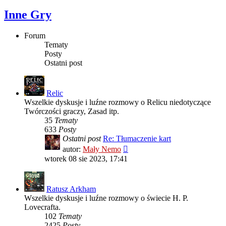
Inne Gry
Forum
Tematy
Posty
Ostatni post
Relic
Wszelkie dyskusje i luźne rozmowy o Relicu niedotyczące
Twórczości graczy, Zasad itp.
35
Tematy
633
Posty
Ostatni post
Re: Tłumaczenie kart
Wyświetl
autor:
Mały Nemo
najnowszy
wtorek 08 sie 2023, 17:41
post
Ratusz Arkham
Wszelkie dyskusje i luźne rozmowy o świecie H. P.
Lovecrafta.
102
Tematy
2425
Posty