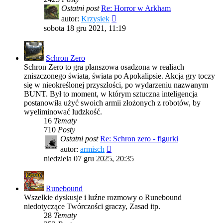
Ostatni post
Re: Horror w Arkham
Wyświetl
autor:
Krzysiek
najnowszy
sobota 18 gru 2021, 11:19
post
Schron Zero
Schron Zero to gra planszowa osadzona w realiach
zniszczonego świata, świata po Apokalipsie. Akcja gry toczy
się w nieokreślonej przyszłości, po wydarzeniu nazwanym
BUNT. Był to moment, w którym sztuczna inteligencja
postanowiła użyć swoich armii złożonych z robotów, by
wyeliminować ludzkość.
16
Tematy
710
Posty
Ostatni post
Re: Schron zero - figurki
Wyświetl
autor:
armisch
najnowszy
niedziela 07 gru 2025, 20:35
post
Runebound
Wszelkie dyskusje i luźne rozmowy o Runebound
niedotyczące Twórczości graczy, Zasad itp.
28
Tematy