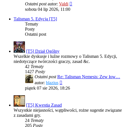
Ostatni post
autor:
Valdi
sobota 04 lip 2026, 11:00
Talisman 5. Edycja [T5]
Tematy
Posty
Ostatni post
[T5] Dział Ogólny
Wszelkie dyskusje i luźne rozmowy o Talisman 5. Edycji,
niedotyczące twórczości graczy, zasad &c.
42
Tematy
1427
Posty
Ostatni post
Re: Talisman Nemesis: Zew łow…
Wyświetl
autor:
blazius
najnowszy
piątek 07 sie 2026, 18:26
post
[T5] Kwestia Zasad
Wszystkie niejasności, wątpliwości, rożne sugestie związane
z zasadami gry.
24
Tematy
205
Posty