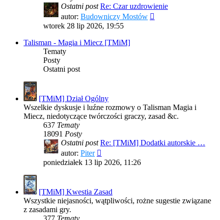
Ostatni post
Re: Czar uzdrowienie
Wyświetl
autor:
Budowniczy Mostów
najnowszy
wtorek 28 lip 2026, 19:55
post
Talisman - Magia i Miecz [TMiM]
Tematy
Posty
Ostatni post
[TMiM] Dział Ogólny
Wszelkie dyskusje i luźne rozmowy o Talisman Magia i
Miecz, niedotyczące twórczości graczy, zasad &c.
637
Tematy
18091
Posty
Ostatni post
Re: [TMiM] Dodatki autorskie …
Wyświetl
autor:
Piter
najnowszy
poniedziałek 13 lip 2026, 11:26
post
[TMiM] Kwestia Zasad
Wszystkie niejasności, wątpliwości, rożne sugestie związane
z zasadami gry.
377
Tematy