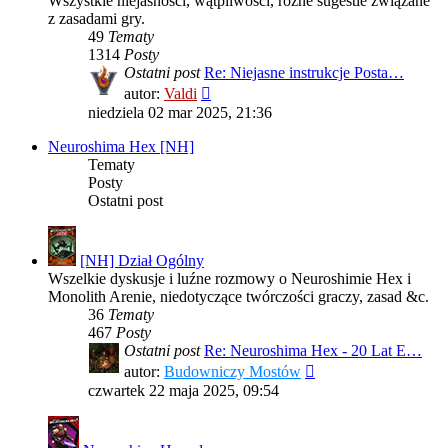
Wszystkie niejasności, wątpliwości, rożne sugestie związane
z zasadami gry.
49
Tematy
1314
Posty
Ostatni post
Re: Niejasne instrukcje Posta…
Wyświetl
autor:
Valdi
najnowszy
niedziela 02 mar 2025, 21:36
post
Neuroshima Hex [NH]
Tematy
Posty
Ostatni post
[NH] Dział Ogólny
Wszelkie dyskusje i luźne rozmowy o Neuroshimie Hex i
Monolith Arenie, niedotyczące twórczości graczy, zasad &c.
36
Tematy
467
Posty
Ostatni post
Re: Neuroshima Hex - 20 Lat E…
Wyświetl
autor:
Budowniczy Mostów
najnowszy
czwartek 22 maja 2025, 09:54
post