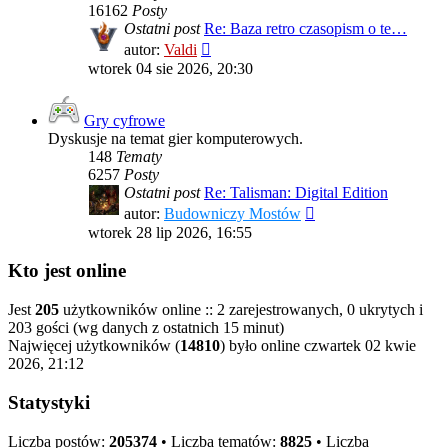
16162
Posty
Ostatni post
Re: Baza retro czasopism o te…
Wyświetl
autor:
Valdi
najnowszy
wtorek 04 sie 2026, 20:30
post
Gry cyfrowe
Dyskusje na temat gier komputerowych.
148
Tematy
6257
Posty
Ostatni post
Re: Talisman: Digital Edition
Wyświetl
autor:
Budowniczy Mostów
najnowszy
wtorek 28 lip 2026, 16:55
post
Kto jest online
Jest
205
użytkowników online :: 2 zarejestrowanych, 0 ukrytych i
203 gości (wg danych z ostatnich 15 minut)
Najwięcej użytkowników (
14810
) było online czwartek 02 kwie
2026, 21:12
Statystyki
Liczba postów:
205374
• Liczba tematów:
8825
• Liczba