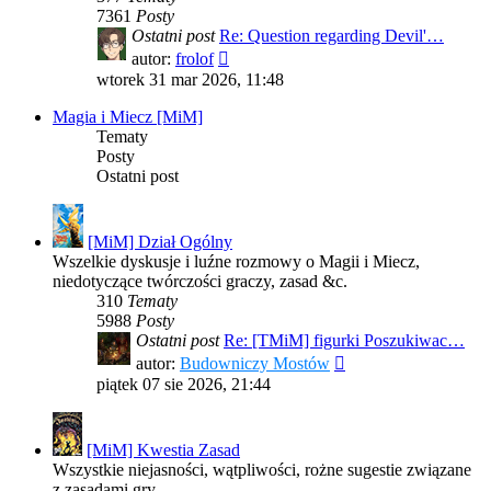
7361
Posty
Ostatni post
Re: Question regarding Devil'…
Wyświetl
autor:
frolof
najnowszy
wtorek 31 mar 2026, 11:48
post
Magia i Miecz [MiM]
Tematy
Posty
Ostatni post
[MiM] Dział Ogólny
Wszelkie dyskusje i luźne rozmowy o Magii i Miecz,
niedotyczące twórczości graczy, zasad &c.
310
Tematy
5988
Posty
Ostatni post
Re: [TMiM] figurki Poszukiwac…
Wyświetl
autor:
Budowniczy Mostów
najnowszy
piątek 07 sie 2026, 21:44
post
[MiM] Kwestia Zasad
Wszystkie niejasności, wątpliwości, rożne sugestie związane
z zasadami gry.