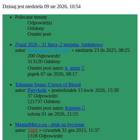
Dzisiaj jest niedziela 09 sie 2026, 10:54
Polecane tematy
Odpowiedzi
Odsłony
Ostatni post
Zjazd 2026 - 31 lipca–2 sierpnia, Sarbinowo
autor:
Budowniczy Mostów
» niedziela 23 lis 2025, 08:25
200
Odpowiedzi
313120
Odsłony
Ostatni post
autor:
b_arton
piątek 07 sie 2026, 08:17
Talisman Sagas: Crown of Blood
autor:
Pieryknik
» poniedziałek 13 kwie 2026, 15:30
37
Odpowiedzi
121737
Odsłony
Ostatni post
autor:
Kiperos
sobota 01 sie 2026, 21:55
MagiaiMiecz.eu - druk na życzenie
autor:
Valdi
» czwartek 31 gru 2015, 11:37
1318
Odpowiedzi