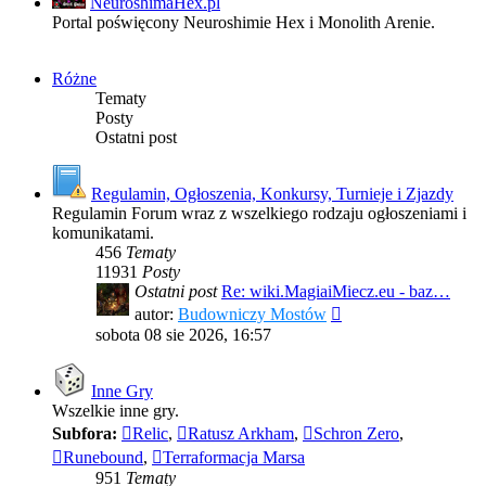
NeuroshimaHex.pl
Portal poświęcony Neuroshimie Hex i Monolith Arenie.
Różne
Tematy
Posty
Ostatni post
Regulamin, Ogłoszenia, Konkursy, Turnieje i Zjazdy
Regulamin Forum wraz z wszelkiego rodzaju ogłoszeniami i
komunikatami.
456
Tematy
11931
Posty
Ostatni post
Re: wiki.MagiaiMiecz.eu - baz…
Wyświetl
autor:
Budowniczy Mostów
najnowszy
sobota 08 sie 2026, 16:57
post
Inne Gry
Wszelkie inne gry.
Subfora:
Relic
,
Ratusz Arkham
,
Schron Zero
,
Runebound
,
Terraformacja Marsa
951
Tematy