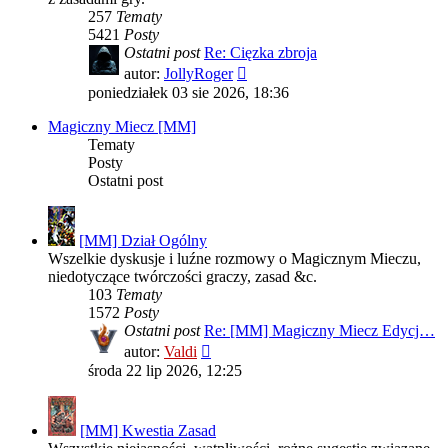
257
Tematy
5421
Posty
Ostatni post
Re: Cięzka zbroja
Wyświetl
autor:
JollyRoger
najnowszy
poniedziałek 03 sie 2026, 18:36
post
Magiczny Miecz [MM]
Tematy
Posty
Ostatni post
[MM] Dział Ogólny
Wszelkie dyskusje i luźne rozmowy o Magicznym Mieczu,
niedotyczące twórczości graczy, zasad &c.
103
Tematy
1572
Posty
Ostatni post
Re: [MM] Magiczny Miecz Edycj…
Wyświetl
autor:
Valdi
najnowszy
środa 22 lip 2026, 12:25
post
[MM] Kwestia Zasad