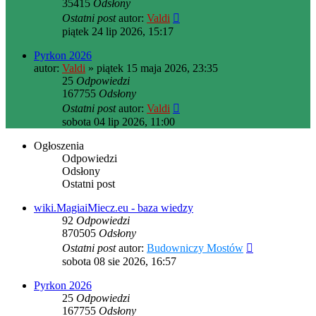
35415
Odsłony
Ostatni post
autor:
Valdi
piątek 24 lip 2026, 15:17
Pyrkon 2026
autor:
Valdi
» piątek 15 maja 2026, 23:35
25
Odpowiedzi
167755
Odsłony
Ostatni post
autor:
Valdi
sobota 04 lip 2026, 11:00
Ogłoszenia
Odpowiedzi
Odsłony
Ostatni post
wiki.MagiaiMiecz.eu - baza wiedzy
92
Odpowiedzi
870505
Odsłony
Ostatni post
autor:
Budowniczy Mostów
sobota 08 sie 2026, 16:57
Pyrkon 2026
25
Odpowiedzi
167755
Odsłony