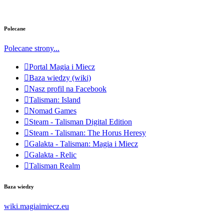
Polecane
Polecane strony...
Portal Magia i Miecz
Baza wiedzy (wiki)
Nasz profil na Facebook
Talisman: Island
Nomad Games
Steam - Talisman Digital Edition
Steam - Talisman: The Horus Heresy
Galakta - Talisman: Magia i Miecz
Galakta - Relic
Talisman Realm
Baza wiedzy
wiki.magiaimiecz.eu