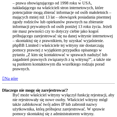
– prawa obowiązującego od 1998 roku w USA,
nakładającego na właścicieli stron internetowych, które
potencjalnie mogą zbierać informacje od osób małoletnich –
mających mniej niż 13 lat – obowiązek posiadania pisemnej
zgody rodziców lub opiekunów prawnych na zbieranie
informacji prywatnych od osób poniżej 13 roku życia. Jeżeli
nie masz pewności czy to dotyczy ciebie jako kogoś
próbującego zarejestrować się na danej witrynie internetowej
– skontaktuj się z prawnikiem, by uzyskać wyjaśnienie.
phpBB Limited i właściciele tej witryny nie dostarczają
pomocy prawnej z wyjątkiem przypadku opisanego w
pytaniu „Z kim się kontaktować w sprawach nadużyć lub
zagadnień prawnych związanych z tą witryną?”, a także nie
są punktem kontaktowym dla wszelkiego rodzaju porad
prawnych.
Na górę
Dlaczego nie mogę się zarejestrować?
Być może właściciel witryny wyłączył funkcję rejestracji, aby
nie rejestrowały się nowe osoby. Właściciel witryny mógł
także zablokować twój adres IP lub zabronił nazwy
użytkownika, którą próbujesz zarejestrować. W sprawie
pomocy skontaktuj się z administratorem witryny.