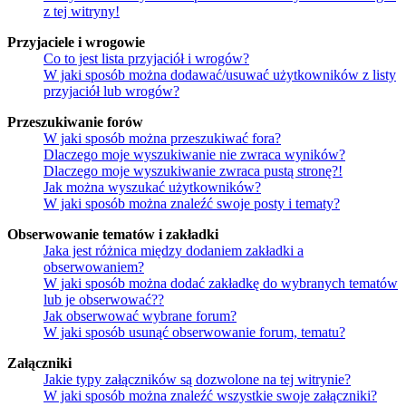
z tej witryny!
Przyjaciele i wrogowie
Co to jest lista przyjaciół i wrogów?
W jaki sposób można dodawać/usuwać użytkowników z listy
przyjaciół lub wrogów?
Przeszukiwanie forów
W jaki sposób można przeszukiwać fora?
Dlaczego moje wyszukiwanie nie zwraca wyników?
Dlaczego moje wyszukiwanie zwraca pustą stronę?!
Jak można wyszukać użytkowników?
W jaki sposób można znaleźć swoje posty i tematy?
Obserwowanie tematów i zakładki
Jaka jest różnica między dodaniem zakładki a
obserwowaniem?
W jaki sposób można dodać zakładkę do wybranych tematów
lub je obserwować??
Jak obserwować wybrane forum?
W jaki sposób usunąć obserwowanie forum, tematu?
Załączniki
Jakie typy załączników są dozwolone na tej witrynie?
W jaki sposób można znaleźć wszystkie swoje załączniki?