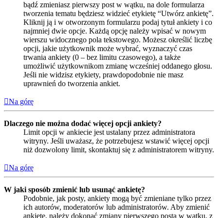
bądź zmieniasz pierwszy post w wątku, na dole formularza
tworzenia tematu będziesz widzieć etykietę “Utwórz ankietę”.
Kliknij ją i w otworzonym formularzu podaj tytuł ankiety i co
najmniej dwie opcje. Każdą opcję należy wpisać w nowym
wierszu widocznego pola tekstowego. Możesz określić liczbę
opcji, jakie użytkownik może wybrać, wyznaczyć czas
trwania ankiety (0 – bez limitu czasowego), a także
umożliwić użytkownikom zmianę wcześniej oddanego głosu.
Jeśli nie widzisz etykiety, prawdopodobnie nie masz
uprawnień do tworzenia ankiet.
Na górę
Dlaczego nie można dodać więcej opcji ankiety?
Limit opcji w ankiecie jest ustalany przez administratora
witryny. Jeśli uważasz, że potrzebujesz wstawić więcej opcji
niż dozwolony limit, skontaktuj się z administratorem witryny.
Na górę
W jaki sposób zmienić lub usunąć ankietę?
Podobnie, jak posty, ankiety mogą być zmieniane tylko przez
ich autorów, moderatorów lub administratorów. Aby zmienić
ankietę, należy dokonać zmiany pierwszego posta w wątku, z