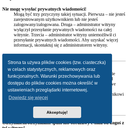
Nie mogę wysyłać prywatnych wiadomości!
Mogą być trzy przyczyny takiej sytuacji. Pierwsza – nie jesteś
zarejestrowanym użytkownikiem lub nie jesteś
zalogowany/zalogowana. Druga – administrator witryny
wyłączył przesyłanie prywatnych wiadomości na całej
witrynie. Trzecia – administrator witryny uniemożliwił ci
przesyłanie prywatnych wiadomości. Aby uzyskać więcej
informacji, skontaktuj się z administratorem witryny.
Na górę
Strona ta używa plików cookies (tzw. ciasteczka)
Otrzymuję niechciane prywatne wiadomości!
w celach statystycznych, reklamowych oraz
W panelu użytkownika możesz, określając odpowiednie
funkcjonalnych. Warunki przechowywania lub
reguły ustawić automatyczne usuwanie wiadomości od
dostępu do plików cookies można określić w
danego nadawcy. Jeżeli otrzymujesz od kogoś obraźliwe
prywatne wiadomości, poinformuj o tym moderatorów
ustawieniach przeglądarki internetowej.
witryny, którzy będą mogli zabronić takiemu użytkownikowi
Dowiedz się więcej
wysyłania jakichkolwiek prywatnych wiadomości.
Na górę
Akceptuję!
Otrzymałem/otrzymałam spam lub obraźliwy e-mail od kogoś z
tej witryny!