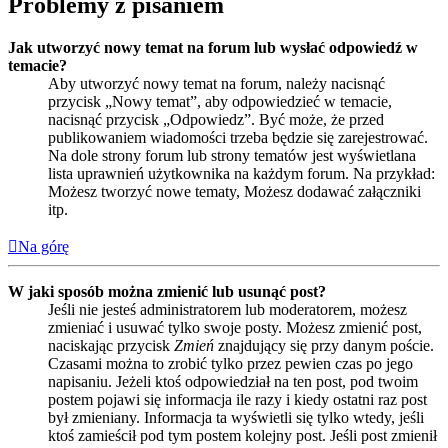
Problemy z pisaniem
Jak utworzyć nowy temat na forum lub wysłać odpowiedź w
temacie?
Aby utworzyć nowy temat na forum, należy nacisnąć
przycisk „Nowy temat”, aby odpowiedzieć w temacie,
nacisnąć przycisk „Odpowiedz”. Być może, że przed
publikowaniem wiadomości trzeba będzie się zarejestrować.
Na dole strony forum lub strony tematów jest wyświetlana
lista uprawnień użytkownika na każdym forum. Na przykład:
Możesz tworzyć nowe tematy, Możesz dodawać załączniki
itp.
Na górę
W jaki sposób można zmienić lub usunąć post?
Jeśli nie jesteś administratorem lub moderatorem, możesz
zmieniać i usuwać tylko swoje posty. Możesz zmienić post,
naciskając przycisk
Zmień
znajdujący się przy danym poście.
Czasami można to zrobić tylko przez pewien czas po jego
napisaniu. Jeżeli ktoś odpowiedział na ten post, pod twoim
postem pojawi się informacja ile razy i kiedy ostatni raz post
był zmieniany. Informacja ta wyświetli się tylko wtedy, jeśli
ktoś zamieścił pod tym postem kolejny post. Jeśli post zmienił