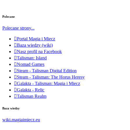
Polecane
Polecane strony...
Portal Magia i Miecz
Baza wiedzy (wiki)
Nasz profil na Facebook
Talisman: Island
Nomad Games
Steam - Talisman Digital Edition
Steam - Talisman: The Horus Heresy
Galakta - Talisman: Magia i Miecz
Galakta - Relic
Talisman Realm
Baza wiedzy
wiki.magiaimiecz.eu