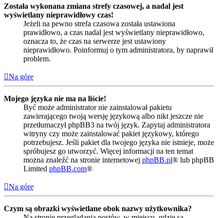
Została wykonana zmiana strefy czasowej, a nadal jest
wyświetlany nieprawidłowy czas!
Jeżeli na pewno strefa czasowa została ustawiona
prawidłowo, a czas nadal jest wyświetlany nieprawidłowo,
oznacza to, że czas na serwerze jest ustawiony
nieprawidłowo. Poinformuj o tym administratora, by naprawił
problem.
Na górę
Mojego języka nie ma na liście!
Być może administrator nie zainstalował pakietu
zawierającego twoją wersję językową albo nikt jeszcze nie
przetłumaczył phpBB3 na twój język. Zapytaj administratora
witryny czy może zainstalować pakiet językowy, którego
potrzebujesz. Jeśli pakiet dla twojego języka nie istnieje, może
spróbujesz go utworzyć. Więcej informacji na ten temat
można znaleźć na stronie internetowej
phpBB.pl
® lub phpBB
Limited
phpBB.com
®
Na górę
Czym są obrazki wyświetlane obok nazwy użytkownika?
Na stronie przeglądania postów, w miejscu, gdzie są