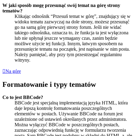
W jaki sposób mogę przesunąć swój temat na górę strony
tematów?
Klikając odnośnik “Przesuń temat w górę”, znajdujący się w
widoku tematu zazwyczaj na dole strony, możesz przesunąć
go na samą górę pierwszej strony forum. Jeśli nie widać
takiego odnośnika, oznacza to, że funkcja ta jest wyłączona
lub nie upłynął jeszcze wymagany czas, zanim będzie
możliwe użycie tej funkcji. Innym, łatwym sposobem na
przesunięcie tematu na początek, jest napisanie w nim posta.
Należy pamiętać, aby przy tym przestrzegać regulaminu
witryny.
Na górę
Formatowanie i typy tematów
Co to jest BBCode?
BBCode jest specjalną implementacją języka HTML, która
daje lepszą kontrolę formatowania poszczególnych
elementów w postach. Używanie BBCode na forum jest
uzależnione od ustawień określanych przez administratora.
Można wyłączyć BBCode w poszczególnych postach,
zaznaczając odpowiednią funkcję w formularzu tworzenia
posta. Sam BBCode jest podobny w składni do HTML-a, ale