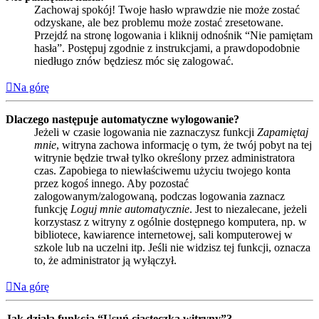
Zachowaj spokój! Twoje hasło wprawdzie nie może zostać
odzyskane, ale bez problemu może zostać zresetowane.
Przejdź na stronę logowania i kliknij odnośnik “Nie pamiętam
hasła”. Postępuj zgodnie z instrukcjami, a prawdopodobnie
niedługo znów będziesz móc się zalogować.
Na górę
Dlaczego następuje automatyczne wylogowanie?
Jeżeli w czasie logowania nie zaznaczysz funkcji
Zapamiętaj
mnie
, witryna zachowa informację o tym, że twój pobyt na tej
witrynie będzie trwał tylko określony przez administratora
czas. Zapobiega to niewłaściwemu użyciu twojego konta
przez kogoś innego. Aby pozostać
zalogowanym/zalogowaną, podczas logowania zaznacz
funkcję
Loguj mnie automatycznie
. Jest to niezalecane, jeżeli
korzystasz z witryny z ogólnie dostępnego komputera, np. w
bibliotece, kawiarence internetowej, sali komputerowej w
szkole lub na uczelni itp. Jeśli nie widzisz tej funkcji, oznacza
to, że administrator ją wyłączył.
Na górę
Jak działa funkcja “Usuń ciasteczka witryny”?