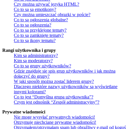
Czy można używać języka HTML?
Co to są są emotikony?
Czy można umieszczać obrazki w poście?
Co to są ogłoszenia globalne?
Co to są ogłoszenia?
Co to są przyklejone tematy?
Co to są zamknięte tematy?
Co to są ikony tematu?
Rangi użytkownika i grupy
Kim są administratorzy?
Kim są moderatorzy?
Co to są grupy użytkowników?
Gdzie znajduje się spis grup użytkowników i jak można
dołączyć do grupy?
W jaki sposób można zostać liderem grupy?
Dlaczego niektóre nazwy użytkowników są wyświetlane
innymi kolorami?
Co to jest “Domyślna grupa użytkownika”?
Czym jest odnośnik “Zespół administracyjny”?
Prywatne wiadomości
Nie mogę wysyłać prywatnych wiadomości!
Otrzymuję niechciane prywatne wiadomości!
Otrzymałem/otrzymałam spam lub obraźliwy e-mail od kogoś