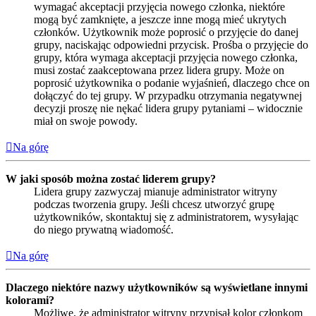
wymagać akceptacji przyjęcia nowego członka, niektóre
mogą być zamknięte, a jeszcze inne mogą mieć ukrytych
członków. Użytkownik może poprosić o przyjęcie do danej
grupy, naciskając odpowiedni przycisk. Prośba o przyjęcie do
grupy, która wymaga akceptacji przyjęcia nowego członka,
musi zostać zaakceptowana przez lidera grupy. Może on
poprosić użytkownika o podanie wyjaśnień, dlaczego chce on
dołączyć do tej grupy. W przypadku otrzymania negatywnej
decyzji proszę nie nękać lidera grupy pytaniami – widocznie
miał on swoje powody.
Na górę
W jaki sposób można zostać liderem grupy?
Lidera grupy zazwyczaj mianuje administrator witryny
podczas tworzenia grupy. Jeśli chcesz utworzyć grupę
użytkowników, skontaktuj się z administratorem, wysyłając
do niego prywatną wiadomość.
Na górę
Dlaczego niektóre nazwy użytkowników są wyświetlane innymi
kolorami?
Możliwe, że administrator witryny przypisał kolor członkom