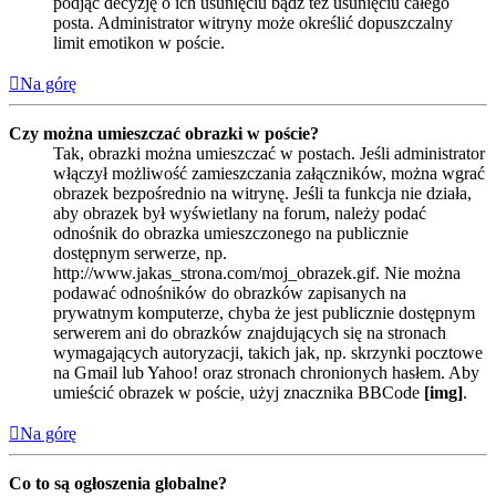
podjąć decyzję o ich usunięciu bądź też usunięciu całego
posta. Administrator witryny może określić dopuszczalny
limit emotikon w poście.
Na górę
Czy można umieszczać obrazki w poście?
Tak, obrazki można umieszczać w postach. Jeśli administrator
włączył możliwość zamieszczania załączników, można wgrać
obrazek bezpośrednio na witrynę. Jeśli ta funkcja nie działa,
aby obrazek był wyświetlany na forum, należy podać
odnośnik do obrazka umieszczonego na publicznie
dostępnym serwerze, np.
http://www.jakas_strona.com/moj_obrazek.gif. Nie można
podawać odnośników do obrazków zapisanych na
prywatnym komputerze, chyba że jest publicznie dostępnym
serwerem ani do obrazków znajdujących się na stronach
wymagających autoryzacji, takich jak, np. skrzynki pocztowe
na Gmail lub Yahoo! oraz stronach chronionych hasłem. Aby
umieścić obrazek w poście, użyj znacznika BBCode
[img]
.
Na górę
Co to są ogłoszenia globalne?