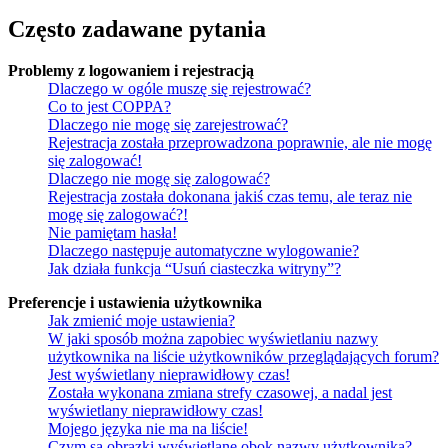
Często zadawane pytania
Problemy z logowaniem i rejestracją
Dlaczego w ogóle muszę się rejestrować?
Co to jest COPPA?
Dlaczego nie mogę się zarejestrować?
Rejestracja została przeprowadzona poprawnie, ale nie mogę
się zalogować!
Dlaczego nie mogę się zalogować?
Rejestracja została dokonana jakiś czas temu, ale teraz nie
mogę się zalogować?!
Nie pamiętam hasła!
Dlaczego następuje automatyczne wylogowanie?
Jak działa funkcja “Usuń ciasteczka witryny”?
Preferencje i ustawienia użytkownika
Jak zmienić moje ustawienia?
W jaki sposób można zapobiec wyświetlaniu nazwy
użytkownika na liście użytkowników przeglądających forum?
Jest wyświetlany nieprawidłowy czas!
Została wykonana zmiana strefy czasowej, a nadal jest
wyświetlany nieprawidłowy czas!
Mojego języka nie ma na liście!
Czym są obrazki wyświetlane obok nazwy użytkownika?