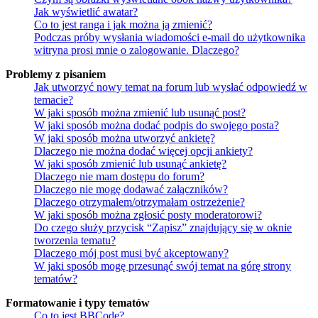
Jak wyświetlić awatar?
Co to jest ranga i jak można ją zmienić?
Podczas próby wysłania wiadomości e-mail do użytkownika
witryna prosi mnie o zalogowanie. Dlaczego?
Problemy z pisaniem
Jak utworzyć nowy temat na forum lub wysłać odpowiedź w
temacie?
W jaki sposób można zmienić lub usunąć post?
W jaki sposób można dodać podpis do swojego posta?
W jaki sposób można utworzyć ankietę?
Dlaczego nie można dodać więcej opcji ankiety?
W jaki sposób zmienić lub usunąć ankietę?
Dlaczego nie mam dostępu do forum?
Dlaczego nie mogę dodawać załączników?
Dlaczego otrzymałem/otrzymałam ostrzeżenie?
W jaki sposób można zgłosić posty moderatorowi?
Do czego służy przycisk “Zapisz” znajdujący się w oknie
tworzenia tematu?
Dlaczego mój post musi być akceptowany?
W jaki sposób mogę przesunąć swój temat na górę strony
tematów?
Formatowanie i typy tematów
Co to jest BBCode?