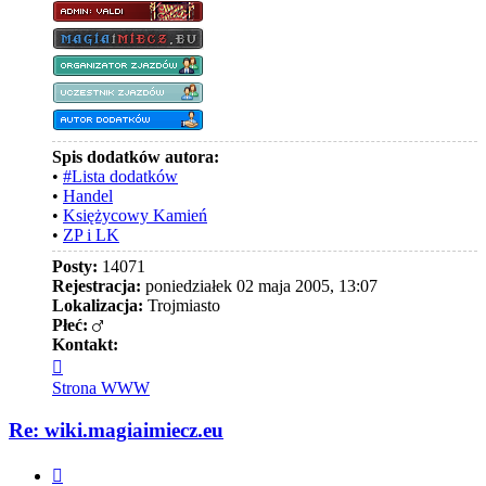
Spis dodatków autora:
•
#Lista dodatków
•
Handel
•
Księżycowy Kamień
•
ZP i LK
Posty:
14071
Rejestracja:
poniedziałek 02 maja 2005, 13:07
Lokalizacja:
Trojmiasto
Płeć:
Kontakt:
Skontaktuj
się
Strona WWW
z
Valdi
Re: wiki.magiaimiecz.eu
Cytuj