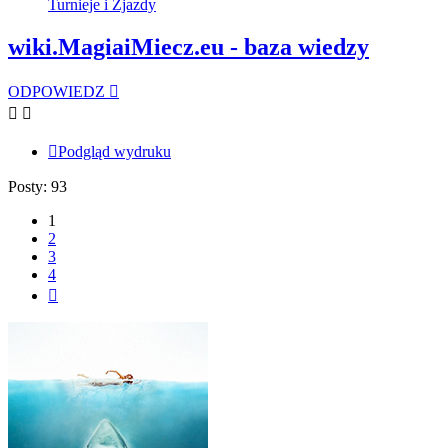
Turnieje i Zjazdy
wiki.MagiaiMiecz.eu - baza wiedzy
ODPOWIEDZ
Podgląd wydruku
Posty: 93
1
2
3
4
Następna