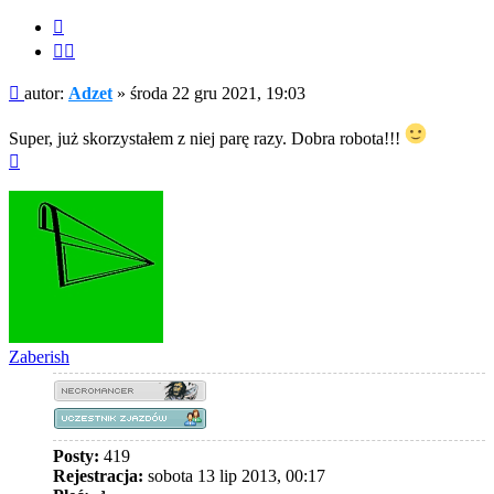
Cytuj
Cytuj
fragment
Post
autor:
Adzet
»
środa 22 gru 2021, 19:03
Super, już skorzystałem z niej parę razy. Dobra robota!!!
Na
górę
Zaberish
Posty:
419
Rejestracja:
sobota 13 lip 2013, 00:17