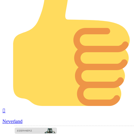
Na
górę
Neverland