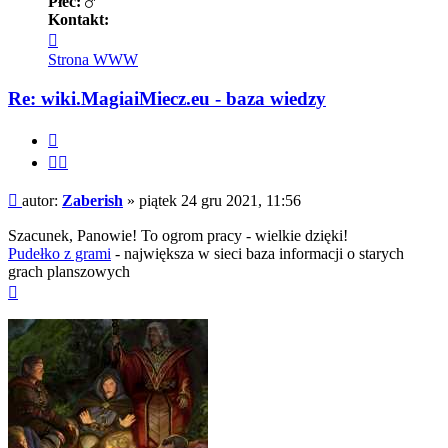
Płeć:
Kontakt:
Skontaktuj
się
Strona WWW
z
Zaberish
Re: wiki.MagiaiMiecz.eu - baza wiedzy
Cytuj
Cytuj
fragment
Post
autor:
Zaberish
»
piątek 24 gru 2021, 11:56
Szacunek, Panowie! To ogrom pracy - wielkie dzięki!
Pudełko z grami
- największa w sieci baza informacji o starych
grach planszowych
Na
górę