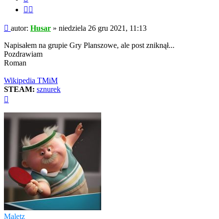
Cytuj
fragment
Post
autor:
Husar
»
niedziela 26 gru 2021, 11:13
Napisałem na grupie Gry Planszowe, ale post zniknął...
Pozdrawiam
Roman
Wikipedia TMiM
STEAM:
sznurek
Na
górę
Maletz