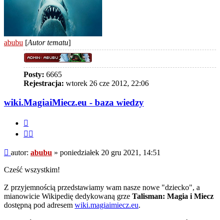
abubu
[
Autor tematu
]
Posty:
6665
Rejestracja:
wtorek 26 cze 2012, 22:06
wiki.MagiaiMiecz.eu - baza wiedzy
Cytuj
Cytuj
fragment
Post
autor:
abubu
»
poniedziałek 20 gru 2021, 14:51
Cześć wszystkim!
Z przyjemnością przedstawiamy wam nasze nowe "dziecko", a
mianowicie Wikipedię dedykowaną grze
Talisman: Magia i Miecz
dostępną pod adresem
wiki.magiaimiecz.eu
.