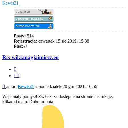
Kewis21
Posty:
514
Rejestracja:
czwartek 15 sie 2019, 15:38
Płeć:
Re: wiki.magiaimiecz.eu
Cytuj
Cytuj
fragment
Post
autor:
Kewis21
»
poniedziałek 20 gru 2021, 16:56
Wspaniały pomysł! Zwłaszcza dostepne na stronie instrukcje,
klikam i mam. Dobra robota