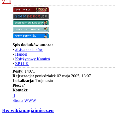
Valdi
Spis dodatków autora:
•
#Lista dodatków
•
Handel
•
Księżycowy Kamień
•
ZP i LK
Posty:
14071
Rejestracja:
poniedziałek 02 maja 2005, 13:07
Lokalizacja:
Trojmiasto
Płeć:
Kontakt:
Skontaktuj
się
Strona WWW
z
Valdi
Re: wiki.magiaimiecz.eu