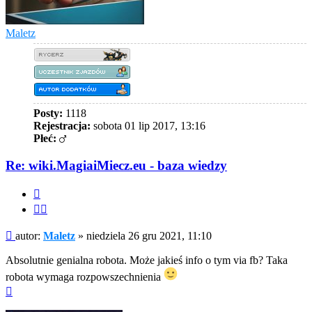
Maletz
Posty:
1118
Rejestracja:
sobota 01 lip 2017, 13:16
Płeć:
Re: wiki.MagiaiMiecz.eu - baza wiedzy
Cytuj
Cytuj
fragment
Post
autor:
Maletz
»
niedziela 26 gru 2021, 11:10
Absolutnie genialna robota. Może jakieś info o tym via fb? Taka
robota wymaga rozpowszechnienia
Na
górę