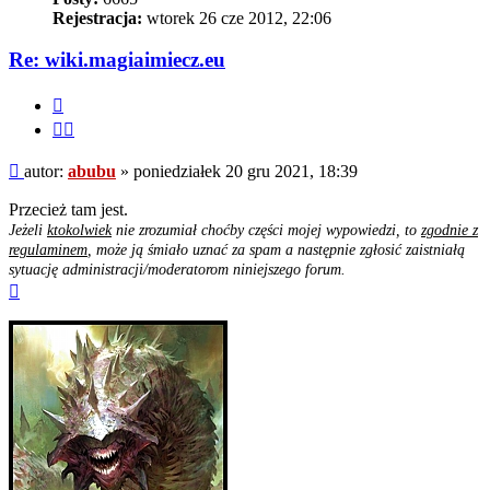
Rejestracja:
wtorek 26 cze 2012, 22:06
Re: wiki.magiaimiecz.eu
Cytuj
Cytuj
fragment
Post
autor:
abubu
»
poniedziałek 20 gru 2021, 18:39
Przecież tam jest.
Jeżeli
ktokolwiek
nie zrozumiał choćby części mojej wypowiedzi, to
zgodnie z
regulaminem
, może ją śmiało uznać za spam a następnie zgłosić zaistniałą
sytuację administracji/moderatorom niniejszego forum.
Na
górę