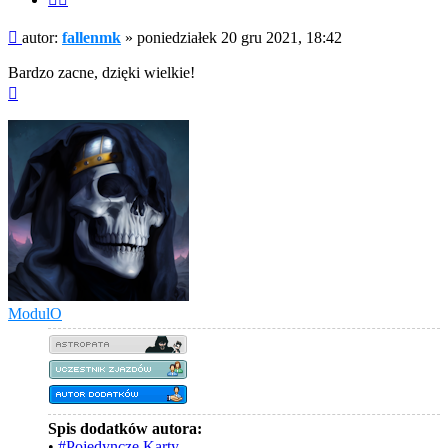
fragment
Post
autor:
fallenmk
»
poniedziałek 20 gru 2021, 18:42
Bardzo zacne, dzięki wielkie!
Na
górę
ModulO
Spis dodatków autora:
•
#Pojedyncze Karty