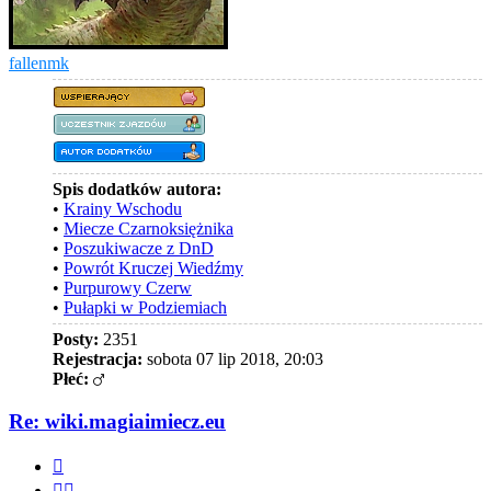
fallenmk
Spis dodatków autora:
•
Krainy Wschodu
•
Miecze Czarnoksiężnika
•
Poszukiwacze z DnD
•
Powrót Kruczej Wiedźmy
•
Purpurowy Czerw
•
Pułapki w Podziemiach
Posty:
2351
Rejestracja:
sobota 07 lip 2018, 20:03
Płeć:
Re: wiki.magiaimiecz.eu
Cytuj
Cytuj