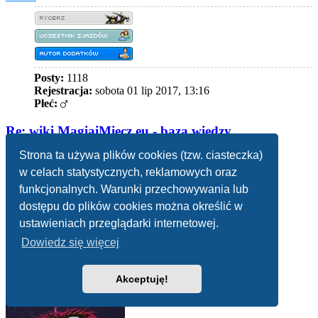
Posty:
1118
Rejestracja:
sobota 01 lip 2017, 13:16
Płeć:
Re: wiki.MagiaiMiecz.eu - baza wiedzy
Strona ta używa plików cookies (tzw. ciasteczka)
Cytuj
w celach statystycznych, reklamowych oraz
Cytuj
fragment
funkcjonalnych. Warunki przechowywania lub
Post
autor:
Maletz
»
niedziela 26 gru 2021, 11:31
dostępu do plików cookies można określić w
ustawieniach przeglądarki internetowej.
husar
pisze:
↑
niedziela 26 gru 2021, 11:13
Napisałem
na grupie Gry Planszowe, ale post zniknął
Dowiedz się więcej
Admini pewnie pozazdrościli…
Na
Akceptuję!
górę