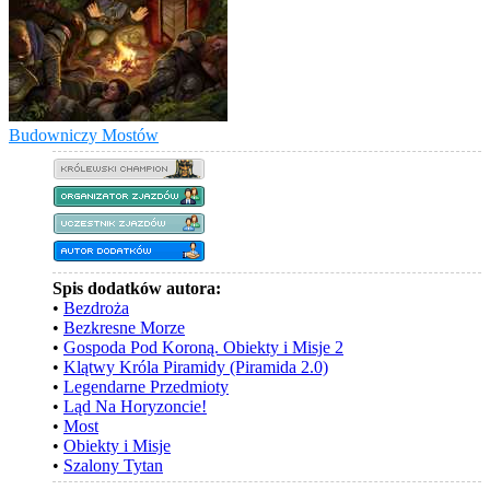
Budowniczy Mostów
Spis dodatków autora:
•
Bezdroża
•
Bezkresne Morze
•
Gospoda Pod Koroną. Obiekty i Misje 2
•
Klątwy Króla Piramidy (Piramida 2.0)
•
Legendarne Przedmioty
•
Ląd Na Horyzoncie!
•
Most
•
Obiekty i Misje
•
Szalony Tytan