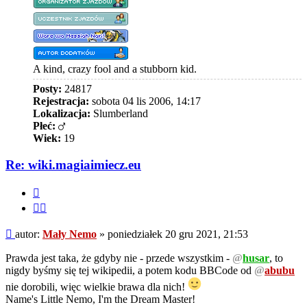
A kind, crazy fool and a stubborn kid.
Posty:
24817
Rejestracja:
sobota 04 lis 2006, 14:17
Lokalizacja:
Slumberland
Płeć:
Wiek:
19
Re: wiki.magiaimiecz.eu
Cytuj
Cytuj
fragment
Post
autor:
Mały Nemo
»
poniedziałek 20 gru 2021, 21:53
Prawda jest taka, że gdyby nie - przede wszystkim -
@
husar
, to
nigdy byśmy się tej wikipedii, a potem kodu BBCode od
@
abubu
nie dorobili, więc wielkie brawa dla nich!
Name's Little Nemo, I'm the Dream Master!