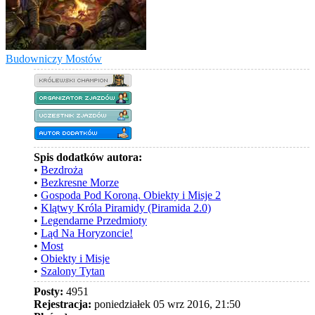
Budowniczy Mostów
Spis dodatków autora:
•
Bezdroża
•
Bezkresne Morze
•
Gospoda Pod Koroną. Obiekty i Misje 2
•
Klątwy Króla Piramidy (Piramida 2.0)
•
Legendarne Przedmioty
•
Ląd Na Horyzoncie!
•
Most
•
Obiekty i Misje
•
Szalony Tytan
Posty:
4951
Rejestracja:
poniedziałek 05 wrz 2016, 21:50