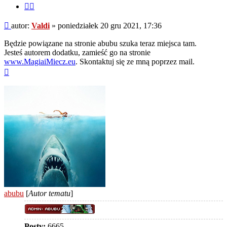
Cytuj
fragment
Post
autor:
Valdi
»
poniedziałek 20 gru 2021, 17:36
Będzie powiązane na stronie abubu szuka teraz miejsca tam.
Jesteś autorem dodatku, zamieść go na stronie
www.MagiaiMiecz.eu
. Skontaktuj się ze mną poprzez mail.
Na
górę
abubu
[
Autor tematu
]
Posty:
6665