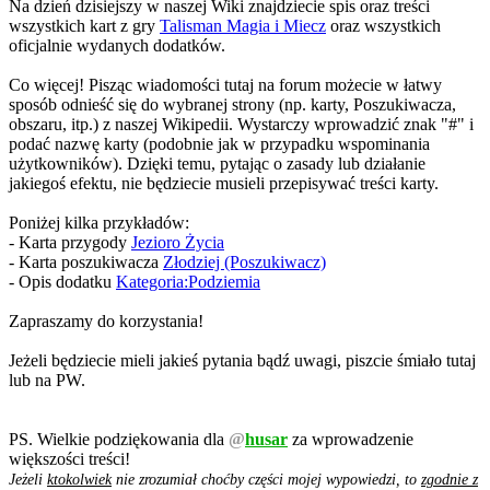
Na dzień dzisiejszy w naszej Wiki znajdziecie spis oraz treści
wszystkich kart z gry
Talisman Magia i Miecz
oraz wszystkich
oficjalnie wydanych dodatków.
Co więcej! Pisząc wiadomości tutaj na forum możecie w łatwy
sposób odnieść się do wybranej strony (np. karty, Poszukiwacza,
obszaru, itp.) z naszej Wikipedii. Wystarczy wprowadzić znak "#" i
podać nazwę karty (podobnie jak w przypadku wspominania
użytkowników). Dzięki temu, pytając o zasady lub działanie
jakiegoś efektu, nie będziecie musieli przepisywać treści karty.
Poniżej kilka przykładów:
- Karta przygody
Jezioro Życia
- Karta poszukiwacza
Złodziej (Poszukiwacz)
- Opis dodatku
Kategoria:Podziemia
Zapraszamy do korzystania!
Jeżeli będziecie mieli jakieś pytania bądź uwagi, piszcie śmiało tutaj
lub na PW.
PS. Wielkie podziękowania dla
@
husar
za wprowadzenie
większości treści!
Jeżeli
ktokolwiek
nie zrozumiał choćby części mojej wypowiedzi, to
zgodnie z