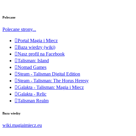
Polecane
Polecane strony...
Portal Magia i Miecz
Baza wiedzy (wiki)
Nasz profil na Facebook
Talisman: Island
Nomad Games
Steam - Talisman Digital Edition
Steam - Talisman: The Horus Heresy
Galakta - Talisman: Magia i Miecz
Galakta - Relic
Talisman Realm
Baza wiedzy
wiki.magiaimiecz.eu