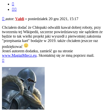
Cytuj
Cytuj
fragment
Post
autor:
Valdi
»
poniedziałek 20 gru 2021, 15:17
Chciałem dodać że Chłopaki odwalili kawał dobrej roboty, przy
tworzeniu tej Wikipedii, szczerze powiedziawszy nie sądziłem że
będzie to tak wielki projekt jaki wyszedł z pierwotniej założenia
"przepisania kart" bodajże w 2019. także chciałem jeszcze raz
podziękować
Jesteś autorem dodatku, zamieść go na stronie
www.MagiaiMiecz.eu
. Skontaktuj się ze mną poprzez mail.
Na
górę