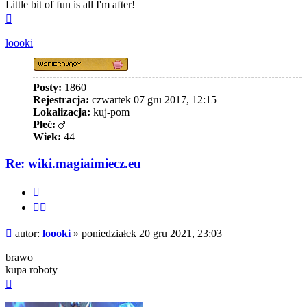
Little bit of fun is all I'm after!
Na
górę
loooki
Posty:
1860
Rejestracja:
czwartek 07 gru 2017, 12:15
Lokalizacja:
kuj-pom
Płeć:
Wiek:
44
Re: wiki.magiaimiecz.eu
Cytuj
Cytuj
fragment
Post
autor:
loooki
»
poniedziałek 20 gru 2021, 23:03
brawo
kupa roboty
Na
górę