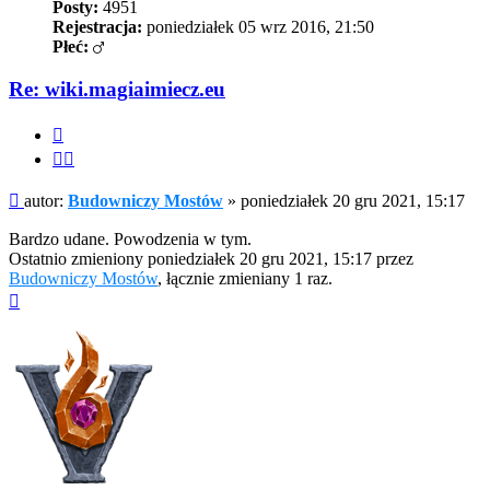
Posty:
4951
Rejestracja:
poniedziałek 05 wrz 2016, 21:50
Płeć:
Re: wiki.magiaimiecz.eu
Cytuj
Cytuj
fragment
Post
autor:
Budowniczy Mostów
»
poniedziałek 20 gru 2021, 15:17
Bardzo udane. Powodzenia w tym.
Ostatnio zmieniony poniedziałek 20 gru 2021, 15:17 przez
Budowniczy Mostów
, łącznie zmieniany 1 raz.
Na
górę