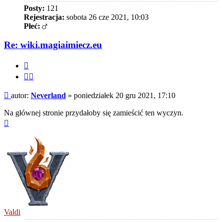
Posty:
121
Rejestracja:
sobota 26 cze 2021, 10:03
Płeć:
Re: wiki.magiaimiecz.eu
Cytuj
Cytuj
fragment
Post
autor:
Neverland
»
poniedziałek 20 gru 2021, 17:10
Na głównej stronie przydałoby się zamieścić ten wyczyn.
Na
górę
Valdi