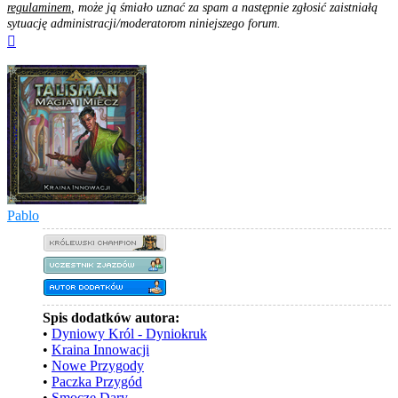
regulaminem
, może ją śmiało uznać za spam a następnie zgłosić zaistniałą
sytuację administracji/moderatorom niniejszego forum.
Na
górę
Pablo
Spis dodatków autora:
•
Dyniowy Król - Dyniokruk
•
Kraina Innowacji
•
Nowe Przygody
•
Paczka Przygód
•
Smocze Dary