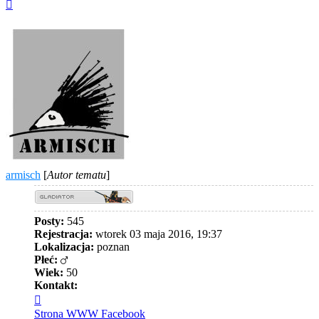
Na
górę
armisch
[
Autor tematu
]
Posty:
545
Rejestracja:
wtorek 03 maja 2016, 19:37
Lokalizacja:
poznan
Płeć:
Wiek:
50
Kontakt:
Skontaktuj
się
Strona WWW
Facebook