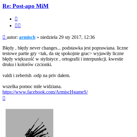
armisch
Re: Post-apo MiM
Cytuj
Cytuj
fragment
Post
autor:
armisch
»
niedziela 29 sty 2017, 12:36
Błędy , błędy never changes... podstawka jest poprawiana. liczne
testowe partie gry <tak, da się spokojnie grac> wyjawiły liczne
błędy większość w stylistyce , ortografii i interpunkcji. kwestie
druku i kolorów czcionki.
valdi i zeberish -odp na priv dałem.
wszelka pomoc mile widziana.
https://www.facebook.com/ArmiscHgameS/
Na
górę