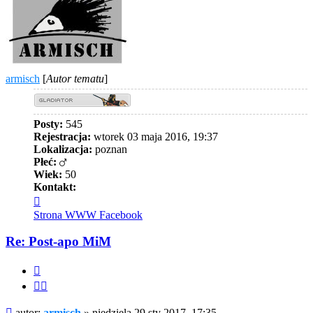
armisch
[
Autor tematu
]
Posty:
545
Rejestracja:
wtorek 03 maja 2016, 19:37
Lokalizacja:
poznan
Płeć:
Wiek:
50
Kontakt:
Skontaktuj
się
Strona WWW
Facebook
z
armisch
Re: Post-apo MiM
Cytuj
Cytuj
fragment
Post
autor:
armisch
»
niedziela 29 sty 2017, 17:35