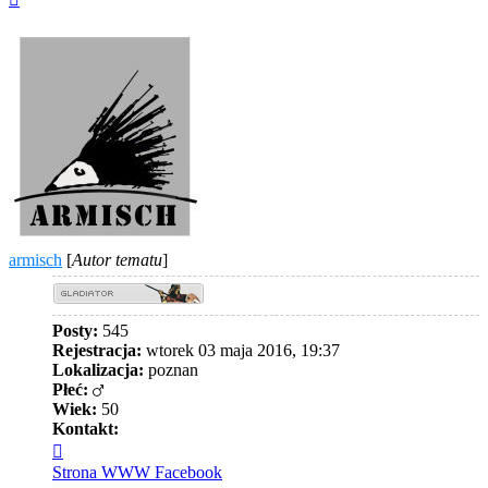
górę
armisch
[
Autor tematu
]
Posty:
545
Rejestracja:
wtorek 03 maja 2016, 19:37
Lokalizacja:
poznan
Płeć:
Wiek:
50
Kontakt:
Skontaktuj
się
Strona WWW
Facebook
z