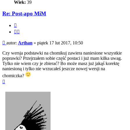
Wiek:
39
Re: Post-apo MiM
Cytuj
Cytuj
fragment
Post
autor:
Arthan
»
piątek 17 lut 2017, 10:50
Czy wersja podstawki na chomikuj zawiera naniesione wszystkie
poprawki? Przejrzałem sobie część postaci i już mam kilka uwag.
Tylko nie wiem czy je zbierać? Bo może masz już jakąś korektę
naniesioną i tylko nie wrzucałeś jeszcze nowej wersji na
chomiczka?
Na
górę