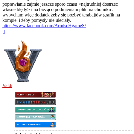
poprawianie zajmie jeszcze sporo czasu <najtrudniej dostrzec
własne błędy> i na bieżąco podmieniam pliki na chomiku .
wypycham więc dodatek żeby się pozbyć terabajtów grafik na
kompie. i żeby pomysły nie uleciały.
https://www.facebook.com/ArmiscHgameS/
Na
górę
Valdi