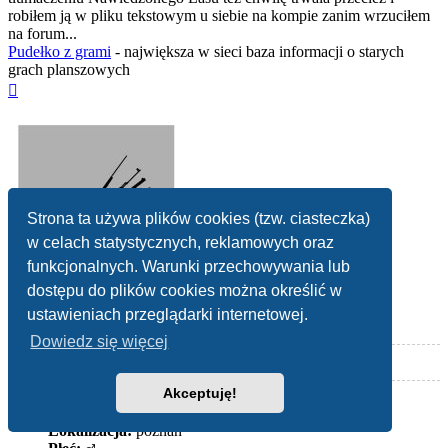
robiłem ją w pliku tekstowym u siebie na kompie zanim wrzuciłem
na forum...
Pudełko z grami
- największa w sieci baza informacji o starych
grach planszowych
Na
górę
Strona ta używa plików cookies (tzw. ciasteczka)
w celach statystycznych, reklamowych oraz
funkcjonalnych. Warunki przechowywania lub
dostępu do plików cookies można określić w
ustawieniach przeglądarki internetowej.
armisch
[
Autor tematu
]
Dowiedz się więcej
Akceptuję!
Posty:
545
Rejestracja:
wtorek 03 maja 2016, 19:37
Lokalizacja:
poznan