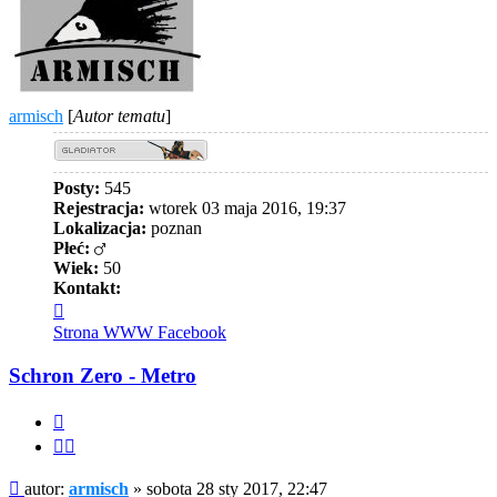
armisch
[
Autor tematu
]
Posty:
545
Rejestracja:
wtorek 03 maja 2016, 19:37
Lokalizacja:
poznan
Płeć:
Wiek:
50
Kontakt:
Skontaktuj
się
Strona WWW
Facebook
z
armisch
Schron Zero - Metro
Cytuj
Cytuj
fragment
Post
autor:
armisch
»
sobota 28 sty 2017, 22:47