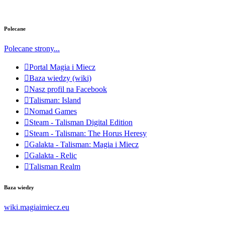
Polecane
Polecane strony...
Portal Magia i Miecz
Baza wiedzy (wiki)
Nasz profil na Facebook
Talisman: Island
Nomad Games
Steam - Talisman Digital Edition
Steam - Talisman: The Horus Heresy
Galakta - Talisman: Magia i Miecz
Galakta - Relic
Talisman Realm
Baza wiedzy
wiki.magiaimiecz.eu