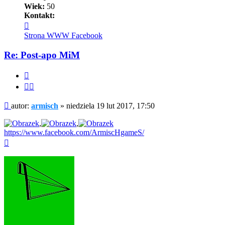
Wiek:
50
Kontakt:
Skontaktuj
się
Strona WWW
Facebook
z
armisch
Re: Post-apo MiM
Cytuj
Cytuj
fragment
Post
autor:
armisch
»
niedziela 19 lut 2017, 17:50
,
,
https://www.facebook.com/ArmiscHgameS/
Na
górę