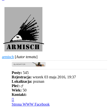
górę
armisch
[
Autor tematu
]
Posty:
545
Rejestracja:
wtorek 03 maja 2016, 19:37
Lokalizacja:
poznan
Płeć:
Wiek:
50
Kontakt:
Skontaktuj
się
Strona WWW
Facebook
z