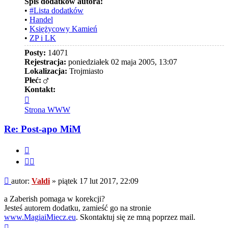
Spis dodatków autora:
•
#Lista dodatków
•
Handel
•
Księżycowy Kamień
•
ZP i LK
Posty:
14071
Rejestracja:
poniedziałek 02 maja 2005, 13:07
Lokalizacja:
Trojmiasto
Płeć:
Kontakt:
Skontaktuj
się
Strona WWW
z
Valdi
Re: Post-apo MiM
Cytuj
Cytuj
fragment
Post
autor:
Valdi
»
piątek 17 lut 2017, 22:09
a Zaberish pomaga w korekcji?
Jesteś autorem dodatku, zamieść go na stronie
www.MagiaiMiecz.eu
. Skontaktuj się ze mną poprzez mail.
Na