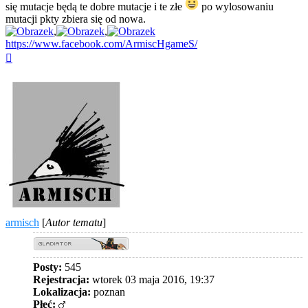
się mutacje będą te dobre mutacje i te złe
po wylosowaniu
mutacji pkty zbiera się od nowa.
,
,
https://www.facebook.com/ArmiscHgameS/
Na
górę
armisch
[
Autor tematu
]
Posty:
545
Rejestracja:
wtorek 03 maja 2016, 19:37
Lokalizacja:
poznan
Płeć: