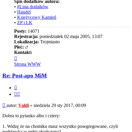
Spis dodatków autora:
•
#Lista dodatków
•
Handel
•
Księżycowy Kamień
•
ZP i LK
Posty:
14071
Rejestracja:
poniedziałek 02 maja 2005, 13:07
Lokalizacja:
Trojmiasto
Płeć:
Kontakt:
Skontaktuj
się
Strona WWW
z
Valdi
Re: Post-apo MiM
Cytuj
Cytuj
fragment
Post
autor:
Valdi
»
niedziela 29 sty 2017, 00:09
Dobra to pytanko albo i cztery:
1. Widzę że na chomiku masz wszystko posegregowane, czyli
podstawka w pełni ukończona?