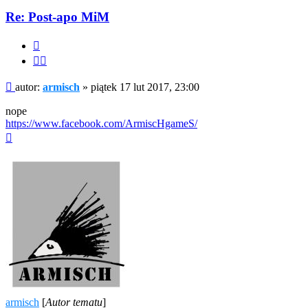
armisch
Re: Post-apo MiM
Cytuj
Cytuj
fragment
Post
autor:
armisch
»
piątek 17 lut 2017, 23:00
nope
https://www.facebook.com/ArmiscHgameS/
Na
górę
armisch
[
Autor tematu
]