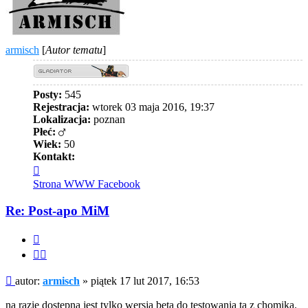
armisch
[
Autor tematu
]
Posty:
545
Rejestracja:
wtorek 03 maja 2016, 19:37
Lokalizacja:
poznan
Płeć:
Wiek:
50
Kontakt:
Skontaktuj
się
Strona WWW
Facebook
z
armisch
Re: Post-apo MiM
Cytuj
Cytuj
fragment
Post
autor:
armisch
»
piątek 17 lut 2017, 16:53
na razie dostępna jest tylko wersja beta do testowania ta z chomika.