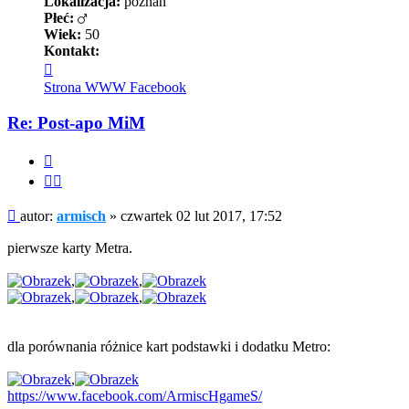
Lokalizacja:
poznan
Płeć:
Wiek:
50
Kontakt:
Skontaktuj
się
Strona WWW
Facebook
z
armisch
Re: Post-apo MiM
Cytuj
Cytuj
fragment
Post
autor:
armisch
»
czwartek 02 lut 2017, 17:52
pierwsze karty Metra.
,
,
,
,
dla porównania różnice kart podstawki i dodatku Metro:
,
https://www.facebook.com/ArmiscHgameS/