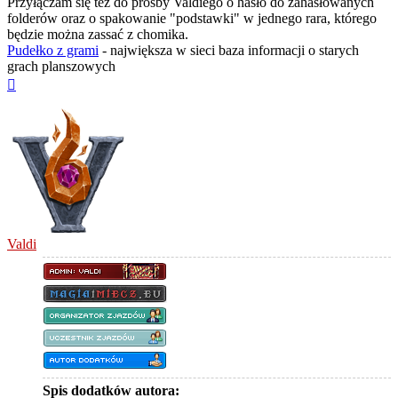
Przyłączam się też do prośby Valdiego o hasło do zahasłowanych
folderów oraz o spakowanie "podstawki" w jednego rara, którego
będzie można zassać z chomika.
Pudełko z grami
- największa w sieci baza informacji o starych
grach planszowych
Na
górę
Valdi
Spis dodatków autora: