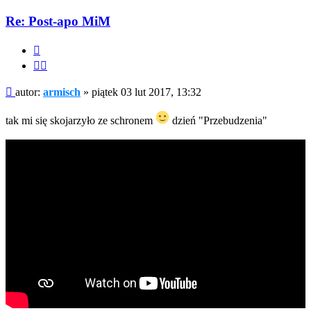
z
armisch
Re: Post-apo MiM
Cytuj
Cytuj
fragment
Post
autor:
armisch
»
piątek 03 lut 2017, 13:32
tak mi się skojarzyło ze schronem
dzień "Przebudzenia"