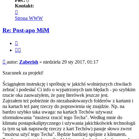
Płeć:
Kontakt:
Skontaktuj
się
Strona WWW
z
Zaberish
Re: Post-apo MiM
Cytuj
Cytuj
fragment
Post
autor:
Zaberish
»
niedziela 29 sty 2017, 01:17
Szacunek za projekt!
Ściągnąłem instrukcję i spróbuję w jakichś wolniejszych chwilach
zebrać i podesłać Ci info o wypatrzonych tam błędach - po szybkim
rzucie oka zauważyłem, że parę literówek jeszcze jest.
Zajrzałem też pobieżnie do niezahasłowanych folderów z kartami i
na kartach też parę rzeczy do poprawienia się znajdzie. Np. na
bardzo szybko taka uwaga: na kartach Techów używasz
sformułowania "możesz rzucić tego Techa". Według mnie do
klimatu postapokaliptycznego i używania jakichkolwiek technologii
(a tym są tak naprawdę rzeczy z kart Techów) pasuje słowo zwrot
"możesz użyć tego Techa". Będzie bardziej spójnie z klimatem.