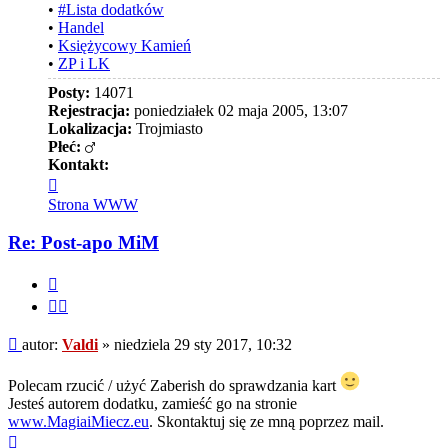
•
#Lista dodatków
•
Handel
•
Księżycowy Kamień
•
ZP i LK
Posty:
14071
Rejestracja:
poniedziałek 02 maja 2005, 13:07
Lokalizacja:
Trojmiasto
Płeć:
Kontakt:
Skontaktuj
się
Strona WWW
z
Valdi
Re: Post-apo MiM
Cytuj
Cytuj
fragment
Post
autor:
Valdi
»
niedziela 29 sty 2017, 10:32
Polecam rzucić / użyć Zaberish do sprawdzania kart
Jesteś autorem dodatku, zamieść go na stronie
www.MagiaiMiecz.eu
. Skontaktuj się ze mną poprzez mail.
Na