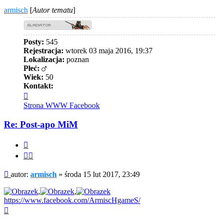
armisch
[
Autor tematu
]
Posty:
545
Rejestracja:
wtorek 03 maja 2016, 19:37
Lokalizacja:
poznan
Płeć:
Wiek:
50
Kontakt:
Skontaktuj
się
Strona WWW
Facebook
z
armisch
Re: Post-apo MiM
Cytuj
Cytuj
fragment
Post
autor:
armisch
»
środa 15 lut 2017, 23:49
,
,
https://www.facebook.com/ArmiscHgameS/
Na
górę