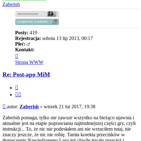
Zaberish
Posty:
419
Rejestracja:
sobota 13 lip 2013, 00:17
Płeć:
Kontakt:
Skontaktuj
się
Strona WWW
z
Zaberish
Re: Post-apo MiM
Cytuj
Cytuj
fragment
Post
autor:
Zaberish
»
wtorek 21 lut 2017, 19:38
Zaberish pomaga, tylko nie zawsze wszystko na bieżąco ujawnia i
aktualnie jest na etapie poprawiania najtrudniejszej części gry, czyli
instrukcji... To, że nic nie podesłałem ani nie wrzuciłem tutaj, nie
znaczy jeszcze, że nic nie robię. Tamta korekta przecinków w
tłumaczeniu Nawiedzonego Lasu też chwilę trwała przecież i