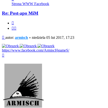
się
Strona WWW
Facebook
z
armisch
Re: Post-apo MiM
Cytuj
Cytuj
fragment
Post
autor:
armisch
»
niedziela 05 lut 2017, 17:23
,
,
https://www.facebook.com/ArmiscHgameS/
Na
górę