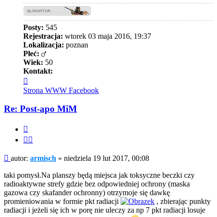
Posty:
545
Rejestracja:
wtorek 03 maja 2016, 19:37
Lokalizacja:
poznan
Płeć:
Wiek:
50
Kontakt:
Skontaktuj
się
Strona WWW
Facebook
z
armisch
Re: Post-apo MiM
Cytuj
Cytuj
fragment
Post
autor:
armisch
»
niedziela 19 lut 2017, 00:08
taki pomysł.Na planszy będą miejsca jak toksyczne beczki czy
radioaktywne strefy gdzie bez odpowiedniej ochrony (maska
gazowa czy skafander ochronny) otrzymoje się dawkę
promieniowania w formie pkt radiacji
, zbierając punkty
radiacji i jeżeli się ich w porę nie uleczy za np 7 pkt radiacji losuje