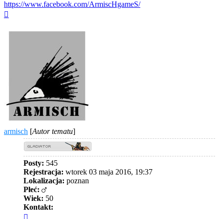
https://www.facebook.com/ArmiscHgameS/
Na
górę
armisch
[
Autor tematu
]
Posty:
545
Rejestracja:
wtorek 03 maja 2016, 19:37
Lokalizacja:
poznan
Płeć:
Wiek:
50
Kontakt:
Skontaktuj