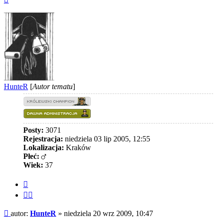
górę
HunteR
[
Autor tematu
]
Posty:
3071
Rejestracja:
niedziela 03 lip 2005, 12:55
Lokalizacja:
Kraków
Płeć:
Wiek:
37
Cytuj
Cytuj
fragment
Post
autor:
HunteR
»
niedziela 20 wrz 2009, 10:47