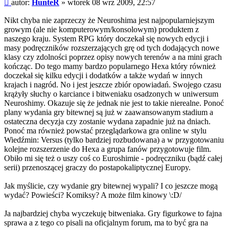
Post
autor:
HunteR
»
wtorek 08 wrz 2009, 22:57
Nikt chyba nie zaprzeczy że Neuroshima jest najpopularniejszym
growym (ale nie komputerowym/konsolowym) produktem z
naszego kraju. System RPG który doczekał się nowych edycji i
masy podręczników rozszerzających grę od tych dodających nowe
klasy czy zdolności poprzez opisy nowych terenów a na mini grach
kończąc. Do tego mamy bardzo popularnego Hexa który również
doczekał się kilku edycji i dodatków a także wydań w innych
krajach i nagród. No i jest jeszcze zbiór opowiadań. Swojego czasu
krążyły słuchy o karciance i bitweniaku osadzonych w uniwersum
Neuroshimy. Okazuje się że jednak nie jest to takie nierealne. Ponoć
plany wydania gry bitewnej są już w zaawansowanym stadium a
ostateczna decyzja czy zostanie wydana zapadnie już na dniach.
Ponoć ma również powstać przeglądarkowa gra online w stylu
Wiedźmin: Versus (tylko bardziej rozbudowana) a w przygotowaniu
kolejne rozszerzenie do Hexa a grupa fanów przygotowuje film.
Obiło mi się też o uszy coś co Euroshimie - podręczniku (bądź całej
serii) przenoszącej graczy do postapokaliptycznej Europy.
Jak myślicie, czy wydanie gry bitewnej wypali? I co jeszcze mogą
wydać? Powieści? Komiksy? A może film kinowy \:D/
Ja najbardziej chyba wyczekuję bitweniaka. Gry figurkowe to fajna
sprawa a z tego co pisali na oficjalnym forum, ma to być gra na