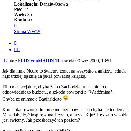
Lokalizacja:
Danzig-Osowa
Płeć:
Wiek:
35
Kontakt:
Skontaktuj
się
Strona WWW
z
SPIDIvonMARDER
Cytuj
Cytuj
fragment
Post
autor:
SPIDIvonMARDER
»
środa 09 wrz 2009, 18:51
Jak dla mnie Neuro to świetny temat na wszystko z ankiety, jednak
najbardziej tęsknię za jakaś poważną książką.
Film niespecjalnie, chyba że na Zachodzie, u nas nie ma
odpowiedniego budżetu, a szkoda powtórki z "Wiedźmina".
Chyba że animacja Bagińskiego
Karcianka również do mnie nie przemawia... to chyba nie ten temat.
Musiałaby być inspirowana Hexem, a przecież już Hex sam w sobie
jest świetny. Jak przeskoczyć ten poziom?
A co myślicie o gierce w stylu MiM?