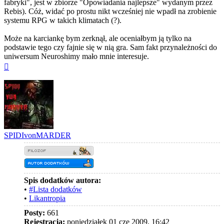
fabryki", jest w zbiorze "Opowiadania najlepsze" wydanym przez
Rebis). Cóż, widać po prostu nikt wcześniej nie wpadł na zrobienie
systemu RPG w takich klimatach (?).
Może na karciankę bym zerknął, ale oceniałbym ją tylko na
podstawie tego czy fajnie się w nią gra. Sam fakt przynależności do
uniwersum Neuroshimy mało mnie interesuje.
Na
górę
SPIDIvonMARDER
Spis dodatków autora:
•
#Lista dodatków
•
Likantropia
Posty:
661
Rejestracja:
poniedziałek 01 cze 2009, 16:42