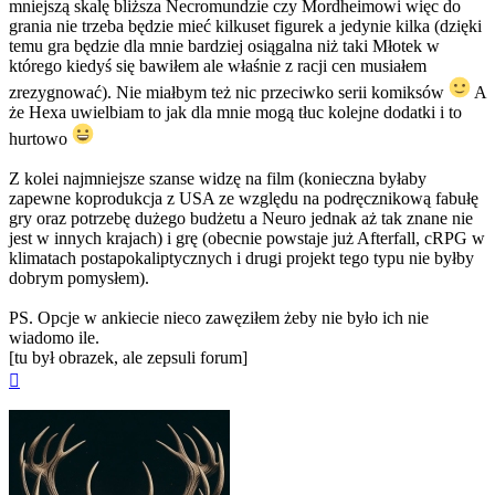
mniejszą skalę bliższa Necromundzie czy Mordheimowi więc do
grania nie trzeba będzie mieć kilkuset figurek a jedynie kilka (dzięki
temu gra będzie dla mnie bardziej osiągalna niż taki Młotek w
którego kiedyś się bawiłem ale właśnie z racji cen musiałem
zrezygnować). Nie miałbym też nic przeciwko serii komiksów
A
że Hexa uwielbiam to jak dla mnie mogą tłuc kolejne dodatki i to
hurtowo
Z kolei najmniejsze szanse widzę na film (konieczna byłaby
zapewne koprodukcja z USA ze względu na podręcznikową fabułę
gry oraz potrzebę dużego budżetu a Neuro jednak aż tak znane nie
jest w innych krajach) i grę (obecnie powstaje już Afterfall, cRPG w
klimatach postapokaliptycznych i drugi projekt tego typu nie byłby
dobrym pomysłem).
PS. Opcje w ankiecie nieco zawęziłem żeby nie było ich nie
wiadomo ile.
[tu był obrazek, ale zepsuli forum]
Na
górę