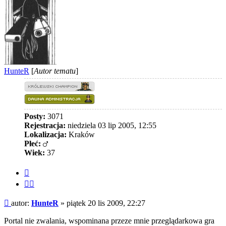
HunteR
[
Autor tematu
]
Posty:
3071
Rejestracja:
niedziela 03 lip 2005, 12:55
Lokalizacja:
Kraków
Płeć:
Wiek:
37
Cytuj
Cytuj
fragment
Post
autor:
HunteR
»
piątek 20 lis 2009, 22:27
Portal nie zwalania, wspominana przeze mnie przeglądarkowa gra