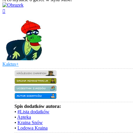
Na
górę
Kaktus+
Spis dodatków autora:
•
#Lista dodatków
•
Apteka
•
Kraina Snów
•
Lodowa Kraina