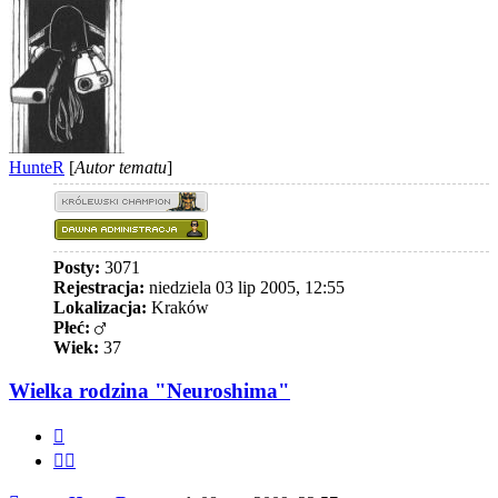
HunteR
[
Autor tematu
]
Posty:
3071
Rejestracja:
niedziela 03 lip 2005, 12:55
Lokalizacja:
Kraków
Płeć:
Wiek:
37
Wielka rodzina "Neuroshima"
Cytuj
Cytuj
fragment