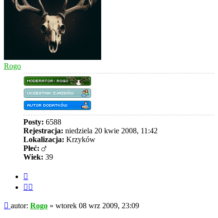
Rogo
Posty:
6588
Rejestracja:
niedziela 20 kwie 2008, 11:42
Lokalizacja:
Krzyków
Płeć:
Wiek:
39
Cytuj
Cytuj
fragment
Post
autor:
Rogo
»
wtorek 08 wrz 2009, 23:09