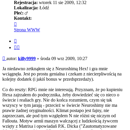
Rejestracja:
wtorek 11 sie 2009, 12:32
Lokalizacja:
Łódź
Płeć:
Kontakt:
Skontaktuj
się
Strona WWW
z
killy9999
Cytuj
Cytuj
fragment
Post
autor:
killy9999
»
środa 09 wrz 2009, 10:27
Ja niedawno zetknąłem się z Neuroshimą Hex! i gra mnie
wciągnęła. Jest po prostu genialna i czekam z niecierpliwością na
kolejny dodatek (i jakiś bonus w przedsprzedaży).
Co do reszty: RPG mnie nie interesują. Przyznam, że po kupieniu
Hexa zajrzałem do podręcznika, żeby dowiedzieć się co nieco o
świecie i realiach gry. Nie do końca rozumiem, czym się tak
wszyscy w tym jarają - przecież w świecie Neuroshimy nie ma
prawie żadnej oryginalności. Klimat postapo jest fajny, nie
zaprzeczam, ale pod tym względem N nie różni się niczym od
Fallouta. Motyw armii maszyn walczącej z ludzkością żywcem
wzięty z Matrixa i opowiadań P.K. Dicka ("Zautomatyzowane