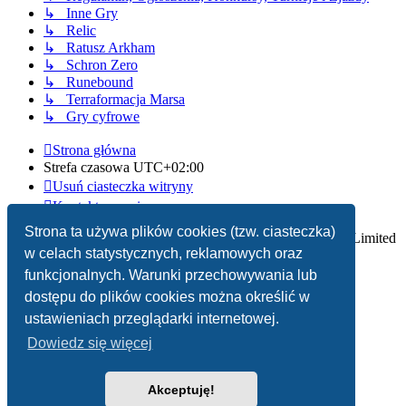
↳ Inne Gry
↳ Relic
↳ Ratusz Arkham
↳ Schron Zero
↳ Runebound
↳ Terraformacja Marsa
↳ Gry cyfrowe
Strona główna
Strefa czasowa
UTC+02:00
Usuń ciasteczka witryny
Kontakt z nami
Strona ta używa plików cookies (tzw. ciasteczka)
Technologię dostarcza
phpBB
® Forum Software © phpBB Limited
w celach statystycznych, reklamowych oraz
Polski pakiet językowy dostarcza
phpBB.pl
funkcjonalnych. Warunki przechowywania lub
dostępu do plików cookies można określić w
Zasady ochrony danych osobowych
|
Regulamin
ustawieniach przeglądarki internetowej.
Dowiedz się więcej
Akceptuję!