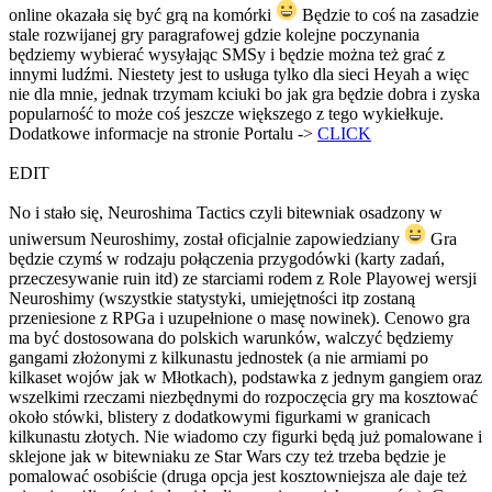
online okazała się być grą na komórki
Będzie to coś na zasadzie
stale rozwijanej gry paragrafowej gdzie kolejne poczynania
będziemy wybierać wysyłając SMSy i będzie można też grać z
innymi ludźmi. Niestety jest to usługa tylko dla sieci Heyah a więc
nie dla mnie, jednak trzymam kciuki bo jak gra będzie dobra i zyska
popularność to może coś jeszcze większego z tego wykiełkuje.
Dodatkowe informacje na stronie Portalu ->
CLICK
EDIT
No i stało się, Neuroshima Tactics czyli bitewniak osadzony w
uniwersum Neuroshimy, został oficjalnie zapowiedziany
Gra
będzie czymś w rodzaju połączenia przygodówki (karty zadań,
przeczesywanie ruin itd) ze starciami rodem z Role Playowej wersji
Neuroshimy (wszystkie statystyki, umiejętności itp zostaną
przeniesione z RPGa i uzupełnione o masę nowinek). Cenowo gra
ma być dostosowana do polskich warunków, walczyć będziemy
gangami złożonymi z kilkunastu jednostek (a nie armiami po
kilkaset wojów jak w Młotkach), podstawka z jednym gangiem oraz
wszelkimi rzeczami niezbędnymi do rozpoczęcia gry ma kosztować
około stówki, blistery z dodatkowymi figurkami w granicach
kilkunastu złotych. Nie wiadomo czy figurki będą już pomalowane i
sklejone jak w bitewniaku ze Star Wars czy też trzeba będzie je
pomalować osobiście (druga opcja jest kosztowniejsza ale daje też