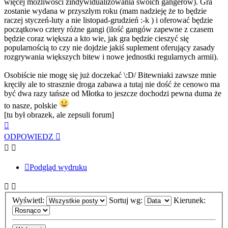
więcej możliwości zindywidualizowania swoich gangerów). Gra
zostanie wydana w przyszłym roku (mam nadzieję że to będzie
raczej styczeń-luty a nie listopad-grudzień :-k ) i oferować będzie
początkowo cztery różne gangi (ilość gangów zapewne z czasem
będzie coraz większa a kto wie, jak gra będzie cieszyć się
popularnością to czy nie dojdzie jakiś suplement oferujący zasady
rozgrywania większych bitew i nowe jednostki regularnych armii).
Osobiście nie mogę się już doczekać \:D/ Bitewniaki zawsze mnie
kręciły ale to strasznie droga zabawa a tutaj nie dość że cenowo ma
być dwa razy tańsze od Młotka to jeszcze dochodzi pewna duma że
to nasze, polskie
[tu był obrazek, ale zepsuli forum]
Na
górę
ODPOWIEDZ
Podgląd wydruku
Wyświetl:
Sortuj wg:
Kierunek: