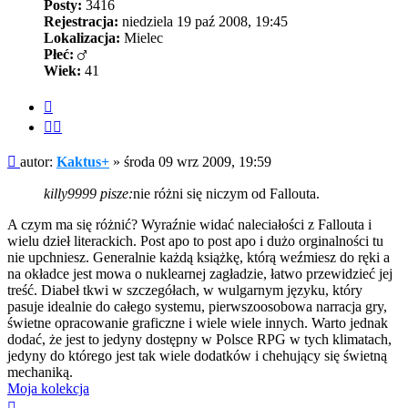
Posty:
3416
Rejestracja:
niedziela 19 paź 2008, 19:45
Lokalizacja:
Mielec
Płeć:
Wiek:
41
Cytuj
Cytuj
fragment
Post
autor:
Kaktus+
»
środa 09 wrz 2009, 19:59
killy9999 pisze:
nie różni się niczym od Fallouta.
A czym ma się różnić? Wyraźnie widać naleciałości z Fallouta i
wielu dzieł literackich. Post apo to post apo i dużo orginalności tu
nie upchniesz. Generalnie każdą książkę, którą weźmiesz do ręki a
na okładce jest mowa o nuklearnej zagładzie, łatwo przewidzieć jej
treść. Diabeł tkwi w szczegółach, w wulgarnym języku, który
pasuje idealnie do całego systemu, pierwszoosobowa narracja gry,
świetne opracowanie graficzne i wiele wiele innych. Warto jednak
dodać, że jest to jedyny dostępny w Polsce RPG w tych klimatach,
jedyny do którego jest tak wiele dodatków i chehujący się świetną
mechaniką.
Moja kolekcja
Na