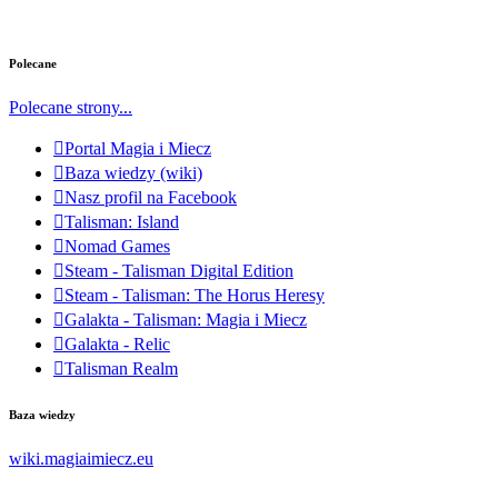
Polecane
Polecane strony...
Portal Magia i Miecz
Baza wiedzy (wiki)
Nasz profil na Facebook
Talisman: Island
Nomad Games
Steam - Talisman Digital Edition
Steam - Talisman: The Horus Heresy
Galakta - Talisman: Magia i Miecz
Galakta - Relic
Talisman Realm
Baza wiedzy
wiki.magiaimiecz.eu