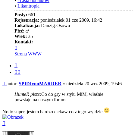
•
#Lista dodatków
•
Likantropia
Posty:
661
Rejestracja:
poniedziałek 01 cze 2009, 16:42
Lokalizacja:
Danzig-Osowa
Płeć:
Wiek:
35
Kontakt:
Skontaktuj
się
Strona WWW
z
SPIDIvonMARDER
Cytuj
Cytuj
fragment
Post
autor:
SPIDIvonMARDER
»
niedziela 20 wrz 2009, 19:46
HunteR pisze:
Co do gry w stylu MiM, właśnie
powstaje na naszym forum
No to super, jestem bardzo ciekaw co z tego wyjdzie
Na
górę