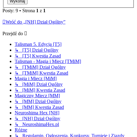
Posty: 9 • Strona
1
z
1
Wróć do „[NH] Dział Ogólny”
Przejdź do
Talisman 5. Edycja [T5]
↳ [T5] Dział Ogólny
↳ [T5] Kwestia Zasad
Talisman - Magia i Miecz [TMiM]
↳ [TMiM] Dział Ogólny
↳ [TMiM] Kwestia Zasad
Magia i Miecz [MiM]
↳ [MiM] Dział Ogólny
↳ [MiM] Kwestia Zasad
Magiczny Miecz [MM]
↳ [MM] Dział Ogólny
↳ [MM] Kwestia Zasad
Neuroshima Hex [NH]
↳ [NH] Dział Ogólny
↳ NeuroshimaHex.pl
Różne
↳ Regulamin, Ogłoszenia, Konkursy, Turnieje i Zjazdy