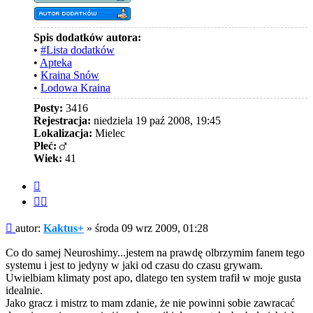
Spis dodatków autora:
•
#Lista dodatków
•
Apteka
•
Kraina Snów
•
Lodowa Kraina
Posty:
3416
Rejestracja:
niedziela 19 paź 2008, 19:45
Lokalizacja:
Mielec
Płeć:
Wiek:
41
Cytuj
Cytuj
fragment
Post
autor:
Kaktus+
»
środa 09 wrz 2009, 01:28
Co do samej Neuroshimy...jestem na prawdę olbrzymim fanem tego
systemu i jest to jedyny w jaki od czasu do czasu grywam.
Uwielbiam klimaty post apo, dlatego ten system trafił w moje gusta
idealnie.
Jako gracz i mistrz to mam zdanie, że nie powinni sobie zawracać