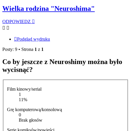
Wielka rodzina "Neuroshima"
ODPOWIEDZ
Podgląd wydruku
Posty: 9 • Strona
1
z
1
Co by jeszcze z Neuroshimy można było
wycisnąć?
Film kinowy/serial
1
11%
Grę komputerową/konsolową
0
Brak głosów
Serię komiksów/powieści