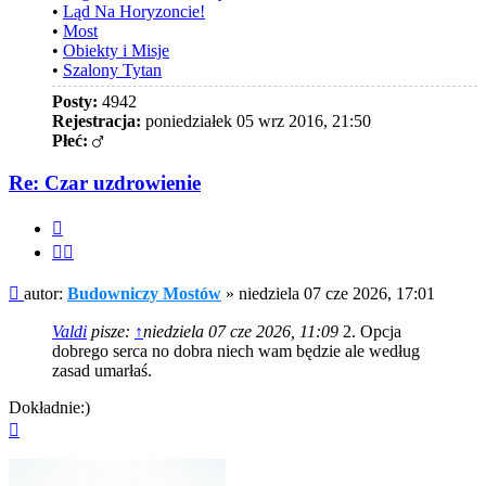
•
Ląd Na Horyzoncie!
•
Most
•
Obiekty i Misje
•
Szalony Tytan
Posty:
4942
Rejestracja:
poniedziałek 05 wrz 2016, 21:50
Płeć:
Re: Czar uzdrowienie
Cytuj
Cytuj
fragment
Post
autor:
Budowniczy Mostów
»
niedziela 07 cze 2026, 17:01
Valdi
pisze:
↑
niedziela 07 cze 2026, 11:09
2. Opcja
dobrego serca no dobra niech wam będzie ale według
zasad umarłaś.
Dokładnie:)
Na
górę