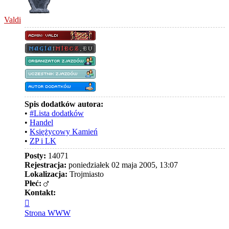
Valdi
Spis dodatków autora:
•
#Lista dodatków
•
Handel
•
Księżycowy Kamień
•
ZP i LK
Posty:
14071
Rejestracja:
poniedziałek 02 maja 2005, 13:07
Lokalizacja:
Trojmiasto
Płeć:
Kontakt:
Skontaktuj
się
Strona WWW
z
Valdi