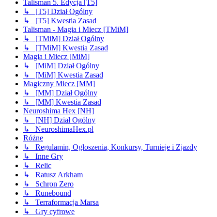
Talisman 5. Edycja [T5]
↳ [T5] Dział Ogólny
↳ [T5] Kwestia Zasad
Talisman - Magia i Miecz [TMiM]
↳ [TMiM] Dział Ogólny
↳ [TMiM] Kwestia Zasad
Magia i Miecz [MiM]
↳ [MiM] Dział Ogólny
↳ [MiM] Kwestia Zasad
Magiczny Miecz [MM]
↳ [MM] Dział Ogólny
↳ [MM] Kwestia Zasad
Neuroshima Hex [NH]
↳ [NH] Dział Ogólny
↳ NeuroshimaHex.pl
Różne
↳ Regulamin, Ogłoszenia, Konkursy, Turnieje i Zjazdy
↳ Inne Gry
↳ Relic
↳ Ratusz Arkham
↳ Schron Zero
↳ Runebound
↳ Terraformacja Marsa
↳ Gry cyfrowe