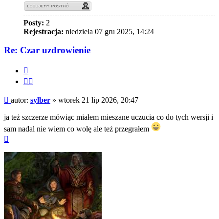
Posty:
2
Rejestracja:
niedziela 07 gru 2025, 14:24
Re: Czar uzdrowienie
Cytuj
Cytuj
fragment
Post
autor:
sylber
»
wtorek 21 lip 2026, 20:47
ja też szczerze mówiąc miałem mieszane uczucia co do tych wersji i
sam nadal nie wiem co wolę ale też przegrałem
Na
górę