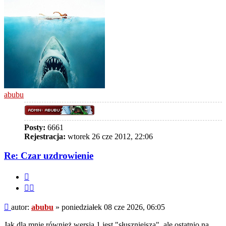
abubu
Posty:
6661
Rejestracja:
wtorek 26 cze 2012, 22:06
Re: Czar uzdrowienie
Cytuj
Cytuj
fragment
Post
autor:
abubu
»
poniedziałek 08 cze 2026, 06:05
Jak dla mnie również wersja 1 jest "słuszniejsza", ale ostatnio na