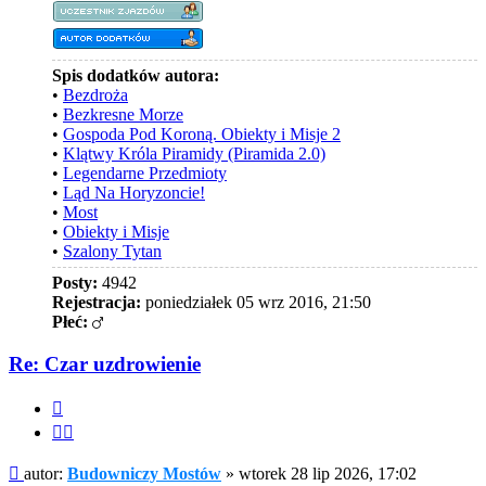
Spis dodatków autora:
•
Bezdroża
•
Bezkresne Morze
•
Gospoda Pod Koroną. Obiekty i Misje 2
•
Klątwy Króla Piramidy (Piramida 2.0)
•
Legendarne Przedmioty
•
Ląd Na Horyzoncie!
•
Most
•
Obiekty i Misje
•
Szalony Tytan
Posty:
4942
Rejestracja:
poniedziałek 05 wrz 2016, 21:50
Płeć:
Re: Czar uzdrowienie
Cytuj
Cytuj
fragment
Post
autor:
Budowniczy Mostów
»
wtorek 28 lip 2026, 17:02