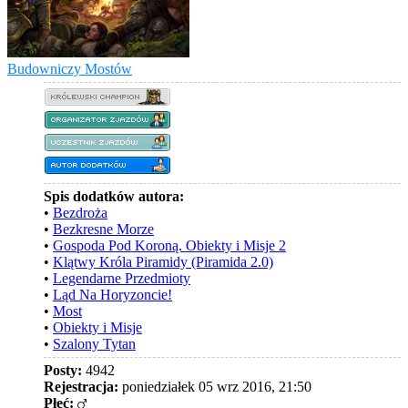
Budowniczy Mostów
Spis dodatków autora:
•
Bezdroża
•
Bezkresne Morze
•
Gospoda Pod Koroną. Obiekty i Misje 2
•
Klątwy Króla Piramidy (Piramida 2.0)
•
Legendarne Przedmioty
•
Ląd Na Horyzoncie!
•
Most
•
Obiekty i Misje
•
Szalony Tytan
Posty:
4942
Rejestracja:
poniedziałek 05 wrz 2016, 21:50
Płeć: