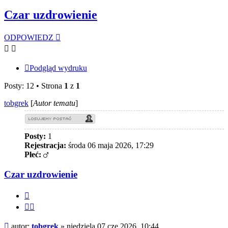
Czar uzdrowienie
ODPOWIEDZ
Podgląd wydruku
Posty: 12 • Strona
1
z
1
tobgrek
[
Autor tematu
]
Posty:
1
Rejestracja:
środa 06 maja 2026, 17:29
Płeć:
Czar uzdrowienie
Cytuj
Cytuj
fragment
Post
autor:
tobgrek
»
niedziela 07 cze 2026, 10:44