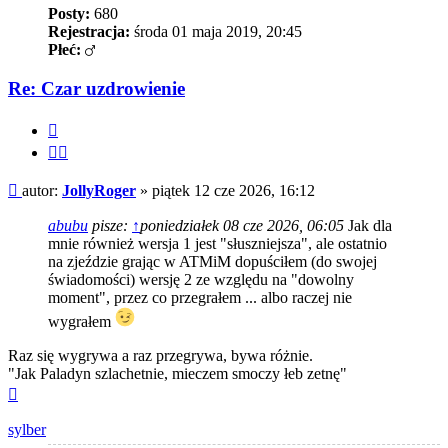
Posty:
680
Rejestracja:
środa 01 maja 2019, 20:45
Płeć:
Re: Czar uzdrowienie
Cytuj
Cytuj
fragment
Post
autor:
JollyRoger
»
piątek 12 cze 2026, 16:12
abubu
pisze:
↑
poniedziałek 08 cze 2026, 06:05
Jak dla
mnie również wersja 1 jest "słuszniejsza", ale ostatnio
na zjeździe grając w ATMiM dopuściłem (do swojej
świadomości) wersję 2 ze względu na "dowolny
moment", przez co przegrałem ... albo raczej nie
wygrałem
Raz się wygrywa a raz przegrywa, bywa różnie.
"Jak Paladyn szlachetnie, mieczem smoczy łeb zetnę"
Na
górę
sylber