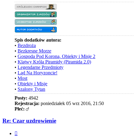
Spis dodatków autora:
•
Bezdroża
•
Bezkresne Morze
•
Gospoda Pod Koroną. Obiekty i Misje 2
•
Klątwy Króla Piramidy (Piramida 2.0)
•
Legendarne Przedmioty
•
Ląd Na Horyzoncie!
•
Most
•
Obiekty i Misje
•
Szalony Tytan
Posty:
4942
Rejestracja:
poniedziałek 05 wrz 2016, 21:50
Płeć:
Re: Czar uzdrowienie
Cytuj