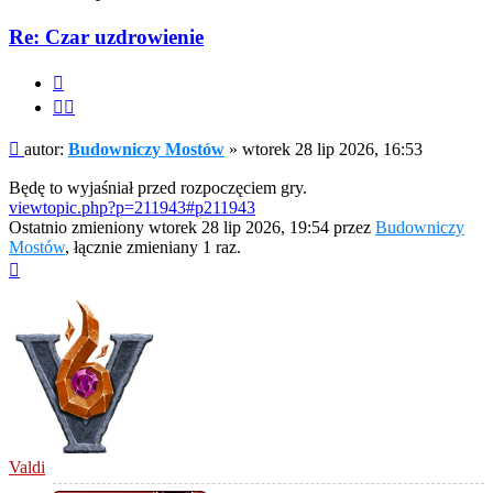
Re: Czar uzdrowienie
Cytuj
Cytuj
fragment
Post
autor:
Budowniczy Mostów
»
wtorek 28 lip 2026, 16:53
Będę to wyjaśniał przed rozpoczęciem gry.
viewtopic.php?p=211943#p211943
Ostatnio zmieniony wtorek 28 lip 2026, 19:54 przez
Budowniczy
Mostów
, łącznie zmieniany 1 raz.
Na
górę
Valdi