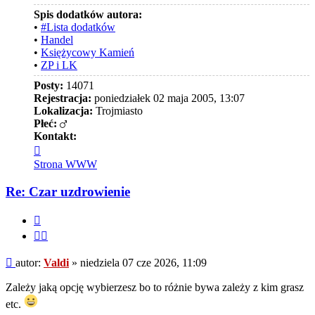
Spis dodatków autora:
•
#Lista dodatków
•
Handel
•
Księżycowy Kamień
•
ZP i LK
Posty:
14071
Rejestracja:
poniedziałek 02 maja 2005, 13:07
Lokalizacja:
Trojmiasto
Płeć:
Kontakt:
Skontaktuj
się
Strona WWW
z
Valdi
Re: Czar uzdrowienie
Cytuj
Cytuj
fragment
Post
autor:
Valdi
»
niedziela 07 cze 2026, 11:09
Zależy jaką opcję wybierzesz bo to różnie bywa zależy z kim grasz
etc.