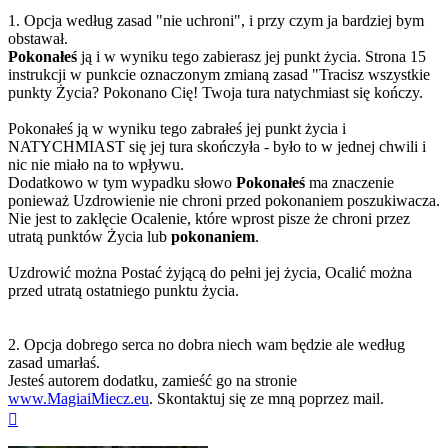
1. Opcja według zasad "nie uchroni", i przy czym ja bardziej bym
obstawał.
Pokonałeś
ją i w wyniku tego zabierasz jej punkt życia. Strona 15
instrukcji w punkcie oznaczonym zmianą zasad "Tracisz wszystkie
punkty Życia? Pokonano Cię! Twoja tura natychmiast się kończy.
Pokonałeś ją w wyniku tego zabrałeś jej punkt życia i
NATYCHMIAST się jej tura skończyła - było to w jednej chwili i
nic nie miało na to wpływu.
Dodatkowo w tym wypadku słowo
Pokonałeś
ma znaczenie
ponieważ Uzdrowienie nie chroni przed pokonaniem poszukiwacza.
Nie jest to zaklęcie Ocalenie, które wprost pisze że chroni przez
utratą punktów Życia lub
pokonaniem
.
Uzdrowić można Postać żyjącą do pełni jej życia, Ocalić można
przed utratą ostatniego punktu życia.
2. Opcja dobrego serca no dobra niech wam będzie ale według
zasad umarłaś.
Jesteś autorem dodatku, zamieść go na stronie
www.MagiaiMiecz.eu
. Skontaktuj się ze mną poprzez mail.
Na
górę