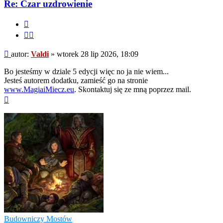
Re: Czar uzdrowienie
Cytuj
Cytuj
fragment
Post
autor:
Valdi
»
wtorek 28 lip 2026, 18:09
Bo jesteśmy w dziale 5 edycji więc no ja nie wiem...
Jesteś autorem dodatku, zamieść go na stronie
www.MagiaiMiecz.eu
. Skontaktuj się ze mną poprzez mail.
Na
górę
Budowniczy Mostów