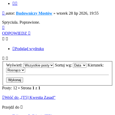
Cytuj
fragment
Post
autor:
Budowniczy Mostów
»
wtorek 28 lip 2026, 19:55
Spryciula. Poprawione.
Na
górę
ODPOWIEDZ
Podgląd wydruku
Wyświetl:
Sortuj wg:
Kierunek:
Posty: 12 • Strona
1
z
1
Wróć do „[T5] Kwestia Zasad”
Przejdź do