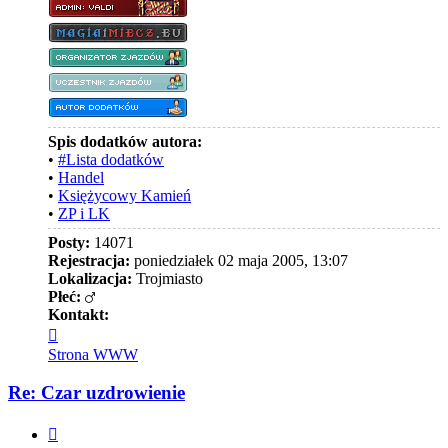
Spis dodatków autora:
•
#Lista dodatków
•
Handel
•
Księżycowy Kamień
•
ZP i LK
Posty:
14071
Rejestracja:
poniedziałek 02 maja 2005, 13:07
Lokalizacja:
Trojmiasto
Płeć:
Kontakt:
Skontaktuj
się
Strona WWW
z
Valdi
Re: Czar uzdrowienie
Cytuj