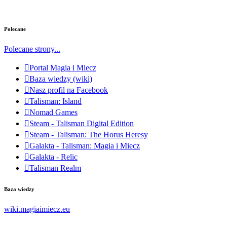
Polecane
Polecane strony...
Portal Magia i Miecz
Baza wiedzy (wiki)
Nasz profil na Facebook
Talisman: Island
Nomad Games
Steam - Talisman Digital Edition
Steam - Talisman: The Horus Heresy
Galakta - Talisman: Magia i Miecz
Galakta - Relic
Talisman Realm
Baza wiedzy
wiki.magiaimiecz.eu