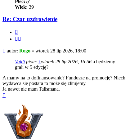
Płeć:
Wiek:
39
Re: Czar uzdrowienie
Cytuj
Cytuj
fragment
Post
autor:
Rogo
»
wtorek 28 lip 2026, 18:00
Valdi
pisze:
↑
wtorek 28 lip 2026, 16:56
a będziemy
grali w 5 edycję?
A mamy na to dofinansowanie? Fundusze na promocję? Niech
wydawca się postara to może się zlitujemy.
Ja nawet nie mam Talismana.
Na
górę