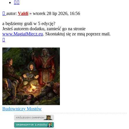
Cytuj
fragment
Post
autor:
Valdi
»
wtorek 28 lip 2026, 16:56
a będziemy grali w 5 edycję?
Jesteś autorem dodatku, zamieść go na stronie
www.MagiaiMiecz.eu
. Skontaktuj się ze mną poprzez mail.
Na
górę
Budowniczy Mostów