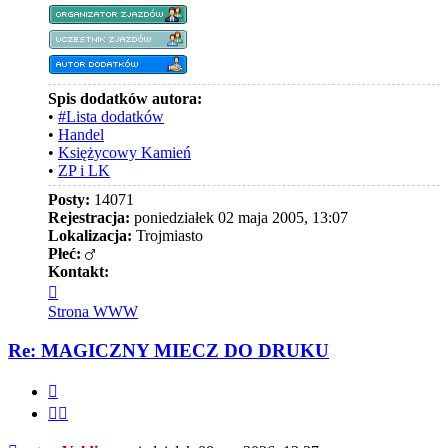
Spis dodatków autora:
•
#Lista dodatków
•
Handel
•
Księżycowy Kamień
•
ZP i LK
Posty:
14071
Rejestracja:
poniedziałek 02 maja 2005, 13:07
Lokalizacja:
Trojmiasto
Płeć:
Kontakt:
Skontaktuj
się
Strona WWW
z
Valdi
Re: MAGICZNY MIECZ DO DRUKU
Cytuj
Cytuj
fragment
Post