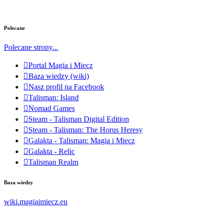
Polecane
Polecane strony...
Portal Magia i Miecz
Baza wiedzy (wiki)
Nasz profil na Facebook
Talisman: Island
Nomad Games
Steam - Talisman Digital Edition
Steam - Talisman: The Horus Heresy
Galakta - Talisman: Magia i Miecz
Galakta - Relic
Talisman Realm
Baza wiedzy
wiki.magiaimiecz.eu