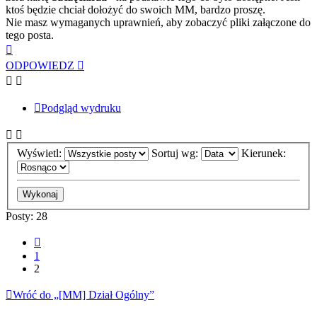
ktoś będzie chciał dołożyć do swoich MM, bardzo proszę.
Nie masz wymaganych uprawnień, aby zobaczyć pliki załączone do
tego posta.
Na
górę
ODPOWIEDZ
Podgląd wydruku
Wyświetl:
Sortuj wg:
Kierunek:
Posty: 28
Poprzednia
1
2
Wróć do „[MM] Dział Ogólny”