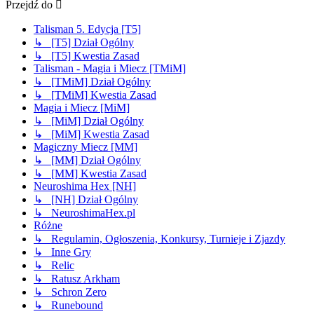
Przejdź do
Talisman 5. Edycja [T5]
↳ [T5] Dział Ogólny
↳ [T5] Kwestia Zasad
Talisman - Magia i Miecz [TMiM]
↳ [TMiM] Dział Ogólny
↳ [TMiM] Kwestia Zasad
Magia i Miecz [MiM]
↳ [MiM] Dział Ogólny
↳ [MiM] Kwestia Zasad
Magiczny Miecz [MM]
↳ [MM] Dział Ogólny
↳ [MM] Kwestia Zasad
Neuroshima Hex [NH]
↳ [NH] Dział Ogólny
↳ NeuroshimaHex.pl
Różne
↳ Regulamin, Ogłoszenia, Konkursy, Turnieje i Zjazdy
↳ Inne Gry
↳ Relic
↳ Ratusz Arkham
↳ Schron Zero
↳ Runebound