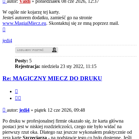
autor:
Valdi
»
poniedziałek 08 cze 2026, 12:37
W ogóle nie kojarzę tej karty.
Jesteś autorem dodatku, zamieść go na stronie
www.MagiaiMiecz.eu
. Skontaktuj się ze mną poprzez mail.
Na
górę
jedi4
Posty:
5
Rejestracja:
niedziela 23 sty 2022, 11:15
Re: MAGICZNY MIECZ DO DRUKU
Cytuj
Cytuj
fragment
Post
autor:
jedi4
»
piątek 12 cze 2026, 09:48
Po druku w profesjonalnej firmie okazało się, że karta główna
postaci jest w niskiej rozdzielczości, czego nie było widać na
pierwszy rzut oka. Dlatego raz jeszcze wykonałem praktycznie od
zera kartę
Szczęciarza
- na podstawie tego co było dostępne. Jeśli