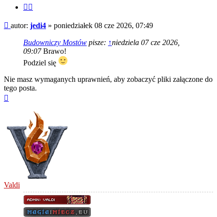
Cytuj
fragment
Post
autor:
jedi4
»
poniedziałek 08 cze 2026, 07:49
Budowniczy Mostów
pisze:
↑
niedziela 07 cze 2026,
09:07
Brawo!
Podziel się
Nie masz wymaganych uprawnień, aby zobaczyć pliki załączone do
tego posta.
Na
górę
Valdi