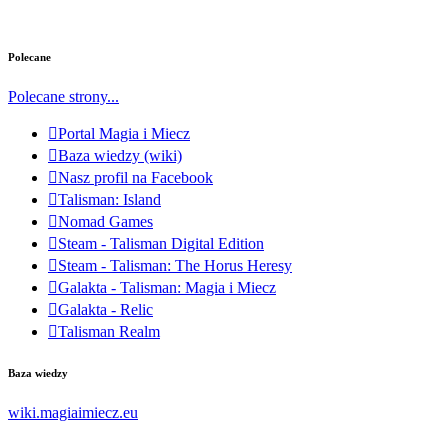
Polecane
Polecane strony...
Portal Magia i Miecz
Baza wiedzy (wiki)
Nasz profil na Facebook
Talisman: Island
Nomad Games
Steam - Talisman Digital Edition
Steam - Talisman: The Horus Heresy
Galakta - Talisman: Magia i Miecz
Galakta - Relic
Talisman Realm
Baza wiedzy
wiki.magiaimiecz.eu