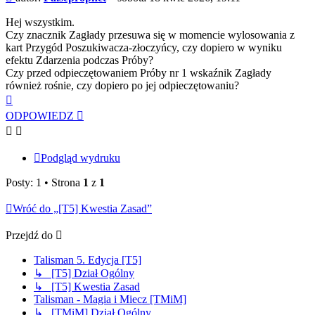
Hej wszystkim.
Czy znacznik Zagłady przesuwa się w momencie wylosowania z
kart Przygód Poszukiwacza-złoczyńcy, czy dopiero w wyniku
efektu Zdarzenia podczas Próby?
Czy przed odpieczętowaniem Próby nr 1 wskaźnik Zagłady
również rośnie, czy dopiero po jej odpieczętowaniu?
Na
górę
ODPOWIEDZ
Podgląd wydruku
Posty: 1 • Strona
1
z
1
Wróć do „[T5] Kwestia Zasad”
Przejdź do
Talisman 5. Edycja [T5]
↳ [T5] Dział Ogólny
↳ [T5] Kwestia Zasad
Talisman - Magia i Miecz [TMiM]
↳ [TMiM] Dział Ogólny