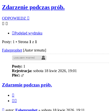
Zdarzenie podczas prób.
ODPOWIEDZ
Podgląd wydruku
Posty: 1 • Strona
1
z
1
Falseprophet
[
Autor tematu
]
Posty:
1
Rejestracja:
sobota 18 kwie 2026, 19:01
Płeć:
Zdarzenie podczas prób.
Cytuj
Cytuj
fragment
Post
autor:
Falseprophet
»
sobota 18 kwie 2026, 19:11