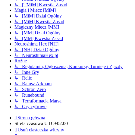
↳ [TMiM] Kwestia Zasad
Magia i Miecz [MiM]
↳ [MiM] Dział Ogólny
↳ [MiM] Kwestia Zasad
Magiczny Miecz [MM]
↳ [MM] Dział Ogólny
↳ [MM] Kwestia Zasad
Neuroshima Hex [NH]
↳ [NH] Dział Ogólny
↳ NeuroshimaHex.pl
Różne
↳ Regulamin, Ogłoszenia, Konkursy, Turnieje i Zjazdy
↳ Inne Gry
↳ Relic
↳ Ratusz Arkham
↳ Schron Zero
↳ Runebound
↳ Terraformacja Marsa
↳ Gry cyfrowe
Strona główna
Strefa czasowa
UTC+02:00
Usuń ciasteczka witryny