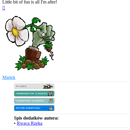
Little bit of fun is all I'm after!
Na
górę
Martek
Spis dodatków autora:
•
Rwąca Rzeka