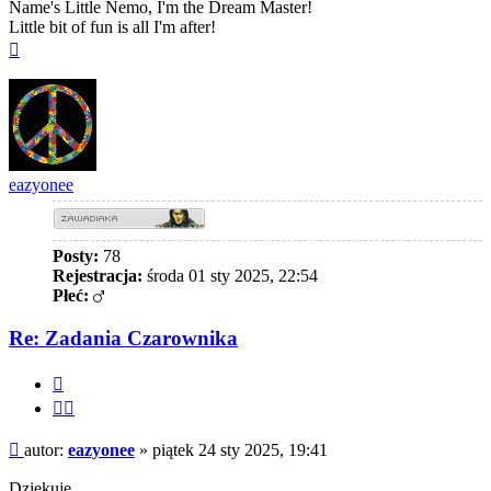
Name's Little Nemo, I'm the Dream Master!
Little bit of fun is all I'm after!
Na
górę
eazyonee
Posty:
78
Rejestracja:
środa 01 sty 2025, 22:54
Płeć:
Re: Zadania Czarownika
Cytuj
Cytuj
fragment
Post
autor:
eazyonee
»
piątek 24 sty 2025, 19:41
Dziekuje