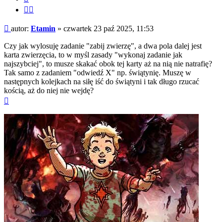
Cytuj
fragment
Post
autor:
Etamin
»
czwartek 23 paź 2025, 11:53
Czy jak wylosuję zadanie "zabij zwierzę", a dwa pola dalej jest
karta zwierzęcia, to w myśl zasady "wykonaj zadanie jak
najszybciej", to musze skakać obok tej karty aż na nią nie natrafię?
Tak samo z zadaniem "odwiedź X" np. świątynię. Muszę w
następnych kolejkach na siłę iść do świątyni i tak długo rzucać
kością, aż do niej nie wejdę?
Na
górę