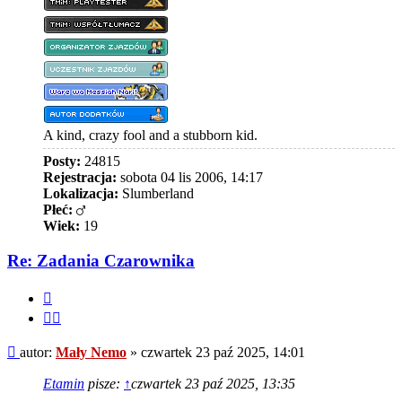
A kind, crazy fool and a stubborn kid.
Posty:
24815
Rejestracja:
sobota 04 lis 2006, 14:17
Lokalizacja:
Slumberland
Płeć:
Wiek:
19
Re: Zadania Czarownika
Cytuj
Cytuj
fragment
Post
autor:
Mały Nemo
»
czwartek 23 paź 2025, 14:01
Etamin
pisze:
↑
czwartek 23 paź 2025, 13:35