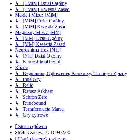
↳ [TMiM] Dział Ogólny
↳ [TMiM] Kwestia Zasad
Magia i Miecz [MiM]
↳ [MiM] Dział Ogólny
↳ [MiM] Kwestia Zasad
Magiczny Miecz [MM]
↳ [MM] Dział Ogólny
↳ [MM] Kwestia Zasad
Neuroshima Hex [NH]
↳ [NH] Dział Ogólny
↳ NeuroshimaHex.pl
Różne
↳ Regulamin, Ogłoszenia, Konkursy, Turnieje i Zjazdy
↳ Inne Gry
↳ Relic
↳ Ratusz Arkham
↳ Schron Zero
↳ Runebound
↳ Terraformacja Marsa
↳ Gry cyfrowe
Strona główna
Strefa czasowa
UTC+02:00
Usuń ciasteczka witryny