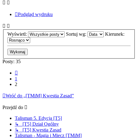
Podgląd wydruku
Wyświetl:
Sortuj wg:
Kierunek:
Posty: 35
Poprzednia
1
2
Wróć do „[TMiM] Kwestia Zasad”
Przejdź do
Talisman 5. Edycja [T5]
↳ [T5] Dział Ogólny
↳ [T5] Kwestia Zasad
Talisman - Magia i Miecz [TMiM]