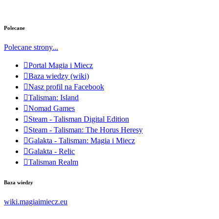
Polecane
Polecane strony...
Portal Magia i Miecz
Baza wiedzy (wiki)
Nasz profil na Facebook
Talisman: Island
Nomad Games
Steam - Talisman Digital Edition
Steam - Talisman: The Horus Heresy
Galakta - Talisman: Magia i Miecz
Galakta - Relic
Talisman Realm
Baza wiedzy
wiki.magiaimiecz.eu