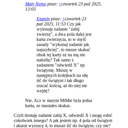
Mały Nemo
pisze:
↑
czwartek 23 paź 2025,
13:03
Etamin
pisze:
↑
czwartek 23
paź 2025, 11:53
Czy jak
wylosuję zadanie "zabij
zwierzę", a dwa pola dalej jest
karta zwierzęcia, to w myśl
zasady "wykonaj zadanie jak
najszybciej", to musze skakać
obok tej karty aż na nią nie
natrafię? Tak samo z
zadaniem "odwiedź X" np.
świątynię. Muszę w
następnych kolejkach na siłę
iść do świątyni i tak długo
rzucać kością, aż do niej nie
wejdę?
Nie. Acz w starym MiMie byla jedna
karta, ze musiales skakac.
Czyli dostaję zadanie zabij X, odwiedź X i mogę robić
cokolwiek innego? A jak jestem np. 4 pola od świątyni
i akurat wyrzucę 4, to musze iść do świątyni, czy nie?