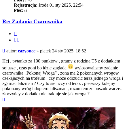
Rejestracja:
środa 01 sty 2025, 22:54
Płeć:
Re: Zadania Czarownika
Cytuj
Cytuj
fragment
Post
autor:
eazyonee
»
piątek 24 sty 2025, 18:52
Hej , pytanko za 100 punktow , gramy z rodzina T5 z dodatkiem
sojusze , czas goni bo idzie zaglada
wylosowalismy zadanie
czarownika „Pokonaj Wroga” , zona ma 2 pokonanych wrogow
czekajacych na trofeum , czy moze odrzucic teraz jednego wroga i
zgarnac talizman ? Czy to sie liczy od teraz , pierwszy kolejny
pokonany wróg i dopiero taliszman , rozumiem ze poszukiwacze-
złoczyńcy z dodatku nie traktuje sie jak wroga ?
Na
górę