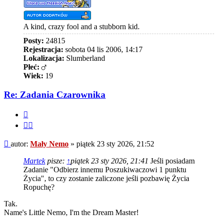
A kind, crazy fool and a stubborn kid.
Posty:
24815
Rejestracja:
sobota 04 lis 2006, 14:17
Lokalizacja:
Slumberland
Płeć:
Wiek:
19
Re: Zadania Czarownika
Cytuj
Cytuj
fragment
Post
autor:
Mały Nemo
»
piątek 23 sty 2026, 21:52
Martek
pisze:
↑
piątek 23 sty 2026, 21:41
Jeśli posiadam
Zadanie "Odbierz innemu Poszukiwaczowi 1 punktu
Życia", to czy zostanie zaliczone jeśli pozbawię Życia
Ropuchę?
Tak.
Name's Little Nemo, I'm the Dream Master!