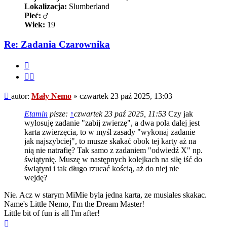
Lokalizacja:
Slumberland
Płeć:
Wiek:
19
Re: Zadania Czarownika
Cytuj
Cytuj
fragment
Post
autor:
Mały Nemo
»
czwartek 23 paź 2025, 13:03
Etamin
pisze:
↑
czwartek 23 paź 2025, 11:53
Czy jak
wylosuję zadanie "zabij zwierzę", a dwa pola dalej jest
karta zwierzęcia, to w myśl zasady "wykonaj zadanie
jak najszybciej", to musze skakać obok tej karty aż na
nią nie natrafię? Tak samo z zadaniem "odwiedź X" np.
świątynię. Muszę w następnych kolejkach na siłę iść do
świątyni i tak długo rzucać kością, aż do niej nie
wejdę?
Nie. Acz w starym MiMie byla jedna karta, ze musiales skakac.
Name's Little Nemo, I'm the Dream Master!
Little bit of fun is all I'm after!
Na