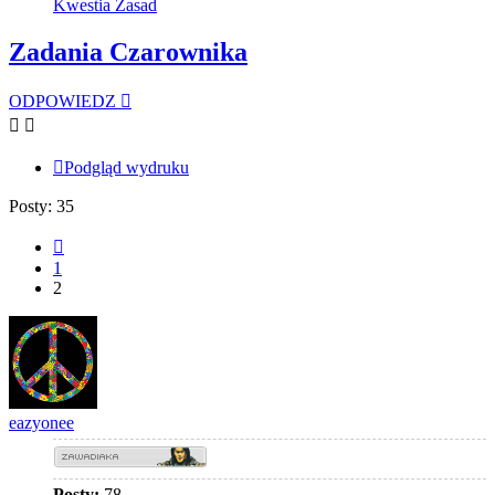
Kwestia Zasad
Zadania Czarownika
ODPOWIEDZ
Podgląd wydruku
Posty: 35
Poprzednia
1
2
eazyonee
Posty:
78