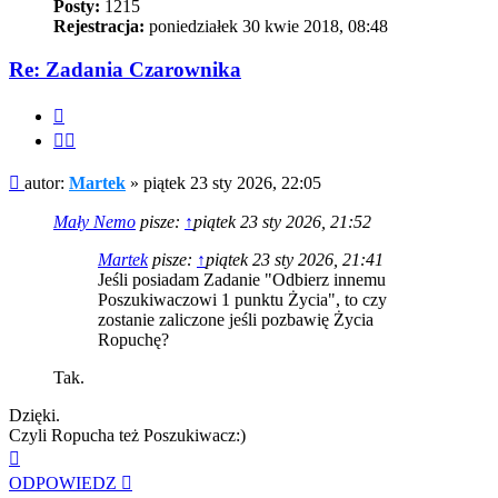
Posty:
1215
Rejestracja:
poniedziałek 30 kwie 2018, 08:48
Re: Zadania Czarownika
Cytuj
Cytuj
fragment
Post
autor:
Martek
»
piątek 23 sty 2026, 22:05
Mały Nemo
pisze:
↑
piątek 23 sty 2026, 21:52
Martek
pisze:
↑
piątek 23 sty 2026, 21:41
Jeśli posiadam Zadanie "Odbierz innemu
Poszukiwaczowi 1 punktu Życia", to czy
zostanie zaliczone jeśli pozbawię Życia
Ropuchę?
Tak.
Dzięki.
Czyli Ropucha też Poszukiwacz:)
Na
górę
ODPOWIEDZ