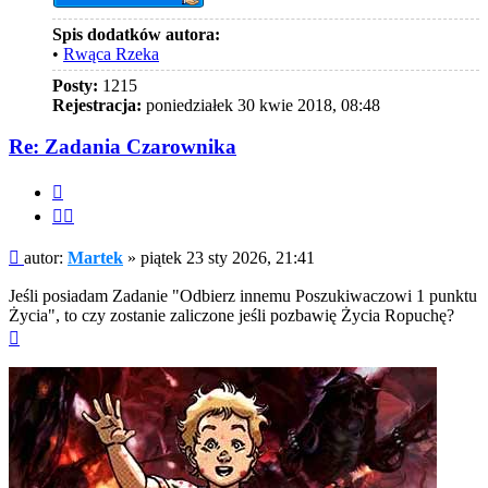
Spis dodatków autora:
•
Rwąca Rzeka
Posty:
1215
Rejestracja:
poniedziałek 30 kwie 2018, 08:48
Re: Zadania Czarownika
Cytuj
Cytuj
fragment
Post
autor:
Martek
»
piątek 23 sty 2026, 21:41
Jeśli posiadam Zadanie "Odbierz innemu Poszukiwaczowi 1 punktu
Życia", to czy zostanie zaliczone jeśli pozbawię Życia Ropuchę?
Na
górę