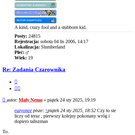
A kind, crazy fool and a stubborn kid.
Posty:
24815
Rejestracja:
sobota 04 lis 2006, 14:17
Lokalizacja:
Slumberland
Płeć:
Wiek:
19
Re: Zadania Czarownika
Cytuj
Cytuj
fragment
Post
autor:
Mały Nemo
»
piątek 24 sty 2025, 19:19
eazyonee
pisze:
↑
piątek 24 sty 2025, 18:52
Czy to sie
liczy od teraz , pierwszy kolejny pokonany wróg i
dopiero taliszman
To.