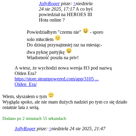
JollyRoger
pisze:
↑
niedziela
24 sie 2025, 17:17
A co byś
powiedział na HEROES III
Hota online ?
Powiedziałbym "czemu nie"
- sporo
solo młuciłem
Do dzisiaj przynajmniej raz na miesiąc-
dwa pyknę partyjkę
Wiadomość poszła na priv!
A wiesz, że wychodzi nowa wersja H3 pod nazwą
Olden Era?
https://store.steampowered.com/app/3105 ...
Olden_Era/
Wiem, słyszałem o tym
Wygląda spoko, ale nie mam dużych nadziei po tym co się działo
ostatnie lata z serią.
Dodano po 2 minutach 55 sekundach:
JollyRoger
pisze:
↑
niedziela 24 sie 2025, 21:47