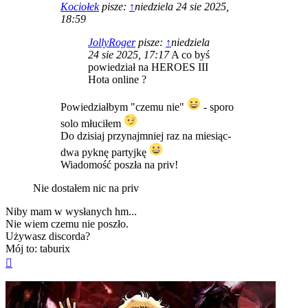
Kociołek
pisze:
↑
niedziela 24 sie 2025,
18:59
JollyRoger
pisze:
↑
niedziela
24 sie 2025, 17:17
A co byś
powiedział na HEROES III
Hota online ?
Powiedziałbym "czemu nie"
- sporo
solo młuciłem
Do dzisiaj przynajmniej raz na miesiąc-
dwa pyknę partyjkę
Wiadomość poszła na priv!
Nie dostałem nic na priv
Niby mam w wysłanych hm...
Nie wiem czemu nie poszło.
Używasz discorda?
Mój to: taburix
Na
górę