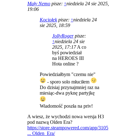
Mały Nemo
pisze:
↑
niedziela 24 sie 2025,
19:06
Kociołek
pisze:
↑
niedziela 24
sie 2025, 18:59
JollyRoger
pisze:
↑
niedziela 24 sie
2025, 17:17
A co
byś powiedział
na HEROES III
Hota online ?
Powiedziałbym "czemu nie"
- sporo solo młuciłem
Do dzisiaj przynajmniej raz na
miesiąc-dwa pyknę partyjkę
Wiadomość poszła na priv!
A wiesz, że wychodzi nowa wersja H3
pod nazwą Olden Era?
https://store.steampowered.com/app/3105
... Olden_Era/