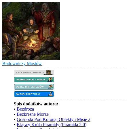
Budowniczy Mostów
Spis dodatków autora:
•
Bezdroża
•
Bezkresne Morze
•
Gospoda Pod Koroną. Obiekty i Misje 2
•
Klątwy Króla Piramidy (Piramida 2.0)