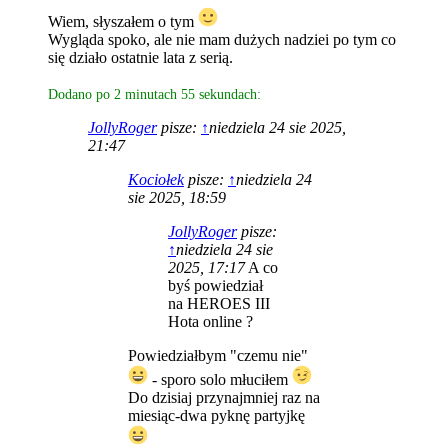
Wiem, słyszałem o tym
Wygląda spoko, ale nie mam dużych nadziei po tym co
się działo ostatnie lata z serią.
Dodano po 2 minutach 55 sekundach:
JollyRoger
pisze:
↑
niedziela 24 sie 2025,
21:47
Kociołek
pisze:
↑
niedziela 24
sie 2025, 18:59
JollyRoger
pisze:
↑
niedziela 24 sie
2025, 17:17
A co
byś powiedział
na HEROES III
Hota online ?
Powiedziałbym "czemu nie"
- sporo solo młuciłem
Do dzisiaj przynajmniej raz na
miesiąc-dwa pyknę partyjkę