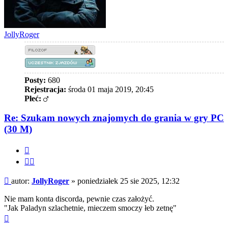
JollyRoger
Posty:
680
Rejestracja:
środa 01 maja 2019, 20:45
Płeć:
Re: Szukam nowych znajomych do grania w gry PC
(30 M)
Cytuj
Cytuj
fragment
Post
autor:
JollyRoger
»
poniedziałek 25 sie 2025, 12:32
Nie mam konta discorda, pewnie czas założyć.
"Jak Paladyn szlachetnie, mieczem smoczy łeb zetnę"
Na
górę