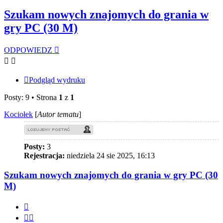
Szukam nowych znajomych do grania w
gry PC (30 M)
ODPOWIEDZ
Podgląd wydruku
Posty: 9 • Strona
1
z
1
Kociołek
[
Autor tematu
]
Posty:
3
Rejestracja:
niedziela 24 sie 2025, 16:13
Szukam nowych znajomych do grania w gry PC (30
M)
Cytuj
Cytuj