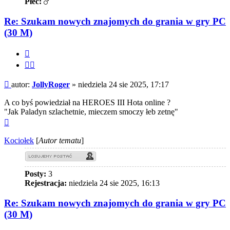
Płeć:
Re: Szukam nowych znajomych do grania w gry PC
(30 M)
Cytuj
Cytuj
fragment
Post
autor:
JollyRoger
»
niedziela 24 sie 2025, 17:17
A co byś powiedział na HEROES III Hota online ?
"Jak Paladyn szlachetnie, mieczem smoczy łeb zetnę"
Na
górę
Kociołek
[
Autor tematu
]
Posty:
3
Rejestracja:
niedziela 24 sie 2025, 16:13
Re: Szukam nowych znajomych do grania w gry PC
(30 M)