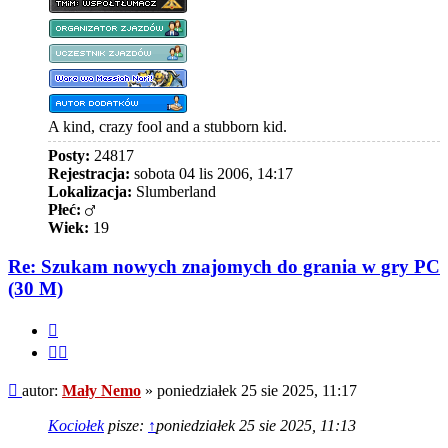
A kind, crazy fool and a stubborn kid.
Posty:
24817
Rejestracja:
sobota 04 lis 2006, 14:17
Lokalizacja:
Slumberland
Płeć:
Wiek:
19
Re: Szukam nowych znajomych do grania w gry PC
(30 M)
Cytuj
Cytuj
fragment
Post
autor:
Mały Nemo
»
poniedziałek 25 sie 2025, 11:17
Kociołek
pisze:
↑
poniedziałek 25 sie 2025, 11:13