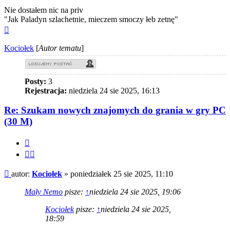
Nie dostałem nic na priv
"Jak Paladyn szlachetnie, mieczem smoczy łeb zetnę"
Na
górę
Kociołek
[
Autor tematu
]
Posty:
3
Rejestracja:
niedziela 24 sie 2025, 16:13
Re: Szukam nowych znajomych do grania w gry PC
(30 M)
Cytuj
Cytuj
fragment
Post
autor:
Kociołek
»
poniedziałek 25 sie 2025, 11:10
Mały Nemo
pisze:
↑
niedziela 24 sie 2025, 19:06
Kociołek
pisze:
↑
niedziela 24 sie 2025,
18:59