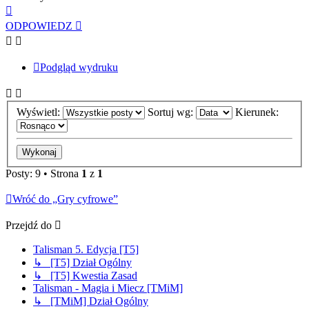
Na
górę
ODPOWIEDZ
Podgląd wydruku
Wyświetl:
Sortuj wg:
Kierunek:
Posty: 9 • Strona
1
z
1
Wróć do „Gry cyfrowe”
Przejdź do
Talisman 5. Edycja [T5]
↳ [T5] Dział Ogólny
↳ [T5] Kwestia Zasad
Talisman - Magia i Miecz [TMiM]
↳ [TMiM] Dział Ogólny