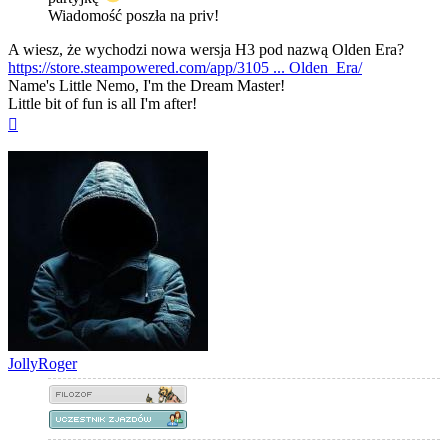
Wiadomość poszła na priv!
A wiesz, że wychodzi nowa wersja H3 pod nazwą Olden Era?
https://store.steampowered.com/app/3105 ... Olden_Era/
Name's Little Nemo, I'm the Dream Master!
Little bit of fun is all I'm after!
Na
górę
JollyRoger