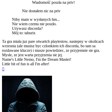
Wiadomość poszła na priv!
Nie dostałem nic na priv
Niby mam w wysłanych hm...
Nie wiem czemu nie poszło.
Używasz discorda?
Mój to: taburix
Ta gra miala juz pare otwartch playtestow, nastepny w okolicach
wrzesnia (ale musisz byc czlonkiem ich discorda, bo tam sa
rozdawane klucze) i musze powiedziec, ze przyjemnie sie gra.
Mysle, ze jest warta przyjrzenia sie jej.
Name's Little Nemo, I'm the Dream Master!
Little bit of fun is all I'm after!
Na
górę