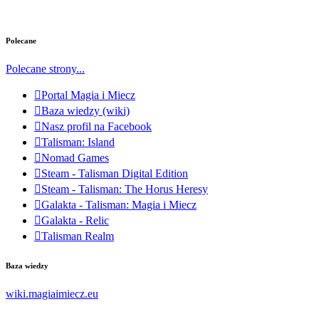
Polecane
Polecane strony...
Portal Magia i Miecz
Baza wiedzy (wiki)
Nasz profil na Facebook
Talisman: Island
Nomad Games
Steam - Talisman Digital Edition
Steam - Talisman: The Horus Heresy
Galakta - Talisman: Magia i Miecz
Galakta - Relic
Talisman Realm
Baza wiedzy
wiki.magiaimiecz.eu