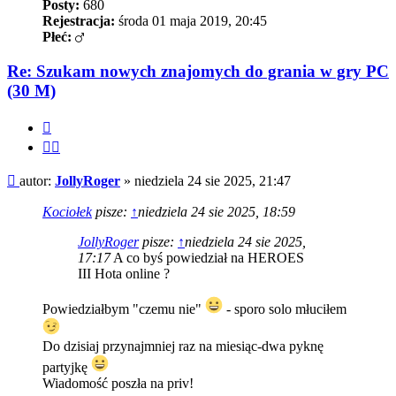
Posty:
680
Rejestracja:
środa 01 maja 2019, 20:45
Płeć:
Re: Szukam nowych znajomych do grania w gry PC
(30 M)
Cytuj
Cytuj
fragment
Post
autor:
JollyRoger
»
niedziela 24 sie 2025, 21:47
Kociołek
pisze:
↑
niedziela 24 sie 2025, 18:59
JollyRoger
pisze:
↑
niedziela 24 sie 2025,
17:17
A co byś powiedział na HEROES
III Hota online ?
Powiedziałbym "czemu nie"
- sporo solo młuciłem
Do dzisiaj przynajmniej raz na miesiąc-dwa pyknę
partyjkę
Wiadomość poszła na priv!