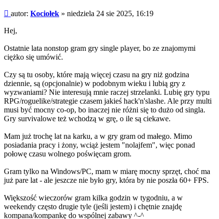
fragment
Post
autor:
Kociołek
»
niedziela 24 sie 2025, 16:19
Hej,
Ostatnie lata nonstop gram gry single player, bo ze znajomymi
ciężko się umówić.
Czy są tu osoby, które mają więcej czasu na gry niż godzina
dziennie, są (opcjonalnie) w podobnym wieku i lubią gry z
wyzwaniami? Nie interesują mnie raczej strzelanki. Lubię gry typu
RPG/roguelike/strategie czasem jakieś hack'n'slashe. Ale przy multi
musi być mocny co-op, bo inaczej nie różni się to dużo od singla.
Gry survivalowe też wchodzą w grę, o ile są ciekawe.
Mam już trochę lat na karku, a w gry gram od małego. Mimo
posiadania pracy i żony, wciąż jestem "nolajfem", więc ponad
połowę czasu wolnego poświęcam grom.
Gram tylko na Windows/PC, mam w miarę mocny sprzęt, choć ma
już pare lat - ale jeszcze nie było gry, która by nie poszła 60+ FPS.
Większość wieczorów gram kilka godzin w tygodniu, a w
weekendy często drugie tyle (jeśli jestem) i chętnie znajdę
kompana/kompankę do wspólnej zabawy ^-^