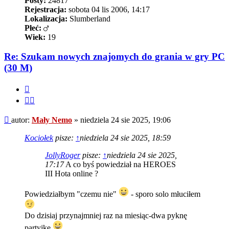
Posty:
24817
Rejestracja:
sobota 04 lis 2006, 14:17
Lokalizacja:
Slumberland
Płeć:
Wiek:
19
Re: Szukam nowych znajomych do grania w gry PC
(30 M)
Cytuj
Cytuj
fragment
Post
autor:
Mały Nemo
»
niedziela 24 sie 2025, 19:06
Kociołek
pisze:
↑
niedziela 24 sie 2025, 18:59
JollyRoger
pisze:
↑
niedziela 24 sie 2025,
17:17
A co byś powiedział na HEROES
III Hota online ?
Powiedziałbym "czemu nie"
- sporo solo młuciłem
Do dzisiaj przynajmniej raz na miesiąc-dwa pyknę
partyjkę