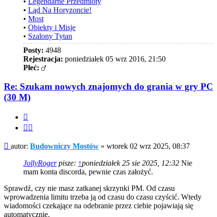
•
Legendarne Przedmioty
•
Ląd Na Horyzoncie!
•
Most
•
Obiekty i Misje
•
Szalony Tytan
Posty:
4948
Rejestracja:
poniedziałek 05 wrz 2016, 21:50
Płeć:
Re: Szukam nowych znajomych do grania w gry PC
(30 M)
Cytuj
Cytuj
fragment
Post
autor:
Budowniczy Mostów
»
wtorek 02 wrz 2025, 08:37
JollyRoger
pisze:
↑
poniedziałek 25 sie 2025, 12:32
Nie
mam konta discorda, pewnie czas założyć.
Sprawdź, czy nie masz zatkanej skrzynki PM. Od czasu
wprowadzenia limitu trzeba ją od czasu do czasu czyścić. Wtedy
wiadomości czekające na odebranie przez ciebie pojawiają się
automatycznie.