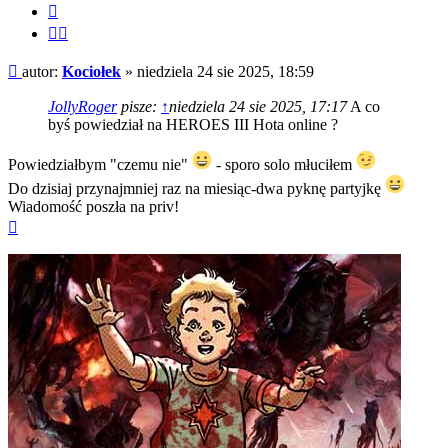
Cytuj
Cytuj
fragment
Post
autor:
Kociołek
»
niedziela 24 sie 2025, 18:59
JollyRoger
pisze:
↑
niedziela 24 sie 2025, 17:17
A co
byś powiedział na HEROES III Hota online ?
Powiedziałbym "czemu nie"
- sporo solo młuciłem
Do dzisiaj przynajmniej raz na miesiąc-dwa pyknę partyjkę
Wiadomość poszła na priv!
Na
górę