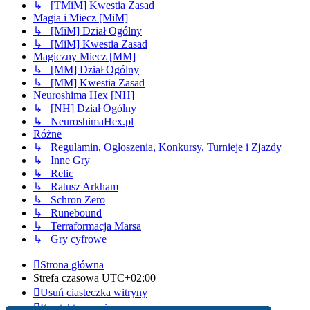
↳ [TMiM] Kwestia Zasad
Magia i Miecz [MiM]
↳ [MiM] Dział Ogólny
↳ [MiM] Kwestia Zasad
Magiczny Miecz [MM]
↳ [MM] Dział Ogólny
↳ [MM] Kwestia Zasad
Neuroshima Hex [NH]
↳ [NH] Dział Ogólny
↳ NeuroshimaHex.pl
Różne
↳ Regulamin, Ogłoszenia, Konkursy, Turnieje i Zjazdy
↳ Inne Gry
↳ Relic
↳ Ratusz Arkham
↳ Schron Zero
↳ Runebound
↳ Terraformacja Marsa
↳ Gry cyfrowe
Strona główna
Strefa czasowa
UTC+02:00
Usuń ciasteczka witryny
Kontakt z nami