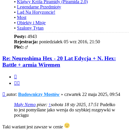
•
Klątwy Króla Piramidy (Piramida 2.0)
•
Legendarne Przedmioty
•
Ląd Na Horyzoncie!
•
Most
•
Obiekty i Misje
•
Szalony Tytan
Posty:
4943
Rejestracja:
poniedziałek 05 wrz 2016, 21:50
Płeć:
Re: Neuroshima Hex - 20 Lat Edycja + N. Hex:
Battle + armia Wiremen
Cytuj
Cytuj
fragment
Post
autor:
Budowniczy Mostów
»
czwartek 22 maja 2025, 09:54
Mały Nemo
pisze:
↑
sobota 18 sty 2025, 17:51
Pudełko
to jest pomyślane jako wersja do szybkiej rozgrywki w
pociągu
Taki wariant jest zawsze w cenie