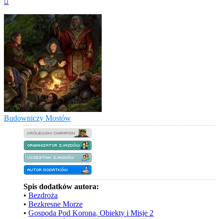
górę
Budowniczy Mostów
Spis dodatków autora:
•
Bezdroża
•
Bezkresne Morze
•
Gospoda Pod Koroną. Obiekty i Misje 2