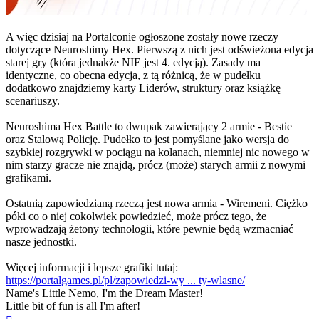
A więc dzisiaj na Portalconie ogłoszone zostały nowe rzeczy
dotyczące Neuroshimy Hex. Pierwszą z nich jest odświeżona edycja
starej gry (która jednakże NIE jest 4. edycją). Zasady ma
identyczne, co obecna edycja, z tą różnicą, że w pudełku
dodatkowo znajdziemy karty Liderów, struktury oraz książkę
scenariuszy.
Neuroshima Hex Battle to dwupak zawierający 2 armie - Bestie
oraz Stalową Policję. Pudełko to jest pomyślane jako wersja do
szybkiej rozgrywki w pociągu na kolanach, niemniej nic nowego w
nim starzy gracze nie znajdą, prócz (może) starych armii z nowymi
grafikami.
Ostatnią zapowiedzianą rzeczą jest nowa armia - Wiremeni. Ciężko
póki co o niej cokolwiek powiedzieć, może prócz tego, że
wprowadzają żetony technologii, które pewnie będą wzmacniać
nasze jednostki.
Więcej informacji i lepsze grafiki tutaj:
https://portalgames.pl/pl/zapowiedzi-wy ... ty-wlasne/
Name's Little Nemo, I'm the Dream Master!
Little bit of fun is all I'm after!
Na