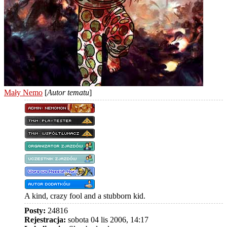
Mały Nemo
[
Autor tematu
]
A kind, crazy fool and a stubborn kid.
Posty:
24816
Rejestracja:
sobota 04 lis 2006, 14:17