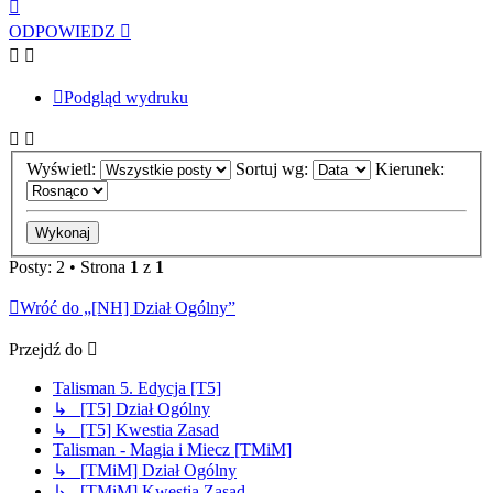
Na
górę
ODPOWIEDZ
Podgląd wydruku
Wyświetl:
Sortuj wg:
Kierunek:
Posty: 2 • Strona
1
z
1
Wróć do „[NH] Dział Ogólny”
Przejdź do
Talisman 5. Edycja [T5]
↳ [T5] Dział Ogólny
↳ [T5] Kwestia Zasad
Talisman - Magia i Miecz [TMiM]
↳ [TMiM] Dział Ogólny
↳ [TMiM] Kwestia Zasad