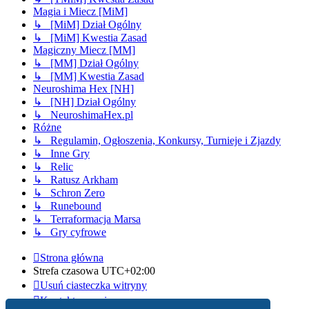
Magia i Miecz [MiM]
↳ [MiM] Dział Ogólny
↳ [MiM] Kwestia Zasad
Magiczny Miecz [MM]
↳ [MM] Dział Ogólny
↳ [MM] Kwestia Zasad
Neuroshima Hex [NH]
↳ [NH] Dział Ogólny
↳ NeuroshimaHex.pl
Różne
↳ Regulamin, Ogłoszenia, Konkursy, Turnieje i Zjazdy
↳ Inne Gry
↳ Relic
↳ Ratusz Arkham
↳ Schron Zero
↳ Runebound
↳ Terraformacja Marsa
↳ Gry cyfrowe
Strona główna
Strefa czasowa
UTC+02:00
Usuń ciasteczka witryny
Kontakt z nami