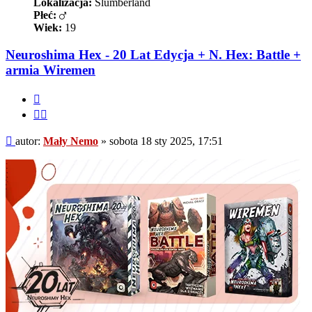
Lokalizacja:
Slumberland
Płeć:
Wiek:
19
Neuroshima Hex - 20 Lat Edycja + N. Hex: Battle +
armia Wiremen
Cytuj
Cytuj
fragment
Post
autor:
Mały Nemo
»
sobota 18 sty 2025, 17:51