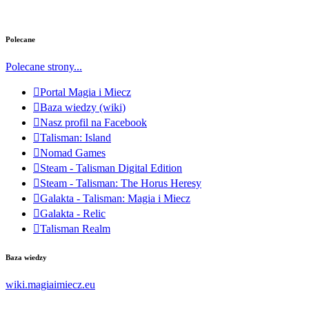
Polecane
Polecane strony...
Portal Magia i Miecz
Baza wiedzy (wiki)
Nasz profil na Facebook
Talisman: Island
Nomad Games
Steam - Talisman Digital Edition
Steam - Talisman: The Horus Heresy
Galakta - Talisman: Magia i Miecz
Galakta - Relic
Talisman Realm
Baza wiedzy
wiki.magiaimiecz.eu