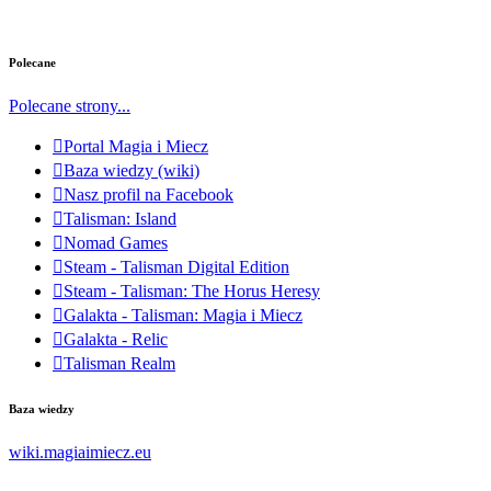
Polecane
Polecane strony...
Portal Magia i Miecz
Baza wiedzy (wiki)
Nasz profil na Facebook
Talisman: Island
Nomad Games
Steam - Talisman Digital Edition
Steam - Talisman: The Horus Heresy
Galakta - Talisman: Magia i Miecz
Galakta - Relic
Talisman Realm
Baza wiedzy
wiki.magiaimiecz.eu