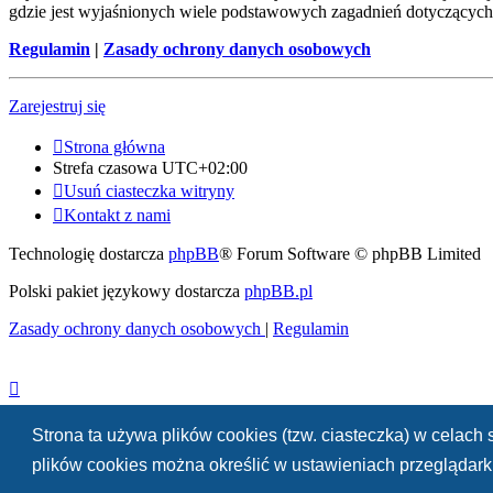
gdzie jest wyjaśnionych wiele podstawowych zagadnień dotyczących
Regulamin
|
Zasady ochrony danych osobowych
Zarejestruj się
Strona główna
Strefa czasowa
UTC+02:00
Usuń ciasteczka witryny
Kontakt z nami
Technologię dostarcza
phpBB
® Forum Software © phpBB Limited
Polski pakiet językowy dostarcza
phpBB.pl
Zasady ochrony danych osobowych
|
Regulamin
Strona ta używa plików cookies (tzw. ciasteczka) w celac
plików cookies można określić w ustawieniach przeglądarki