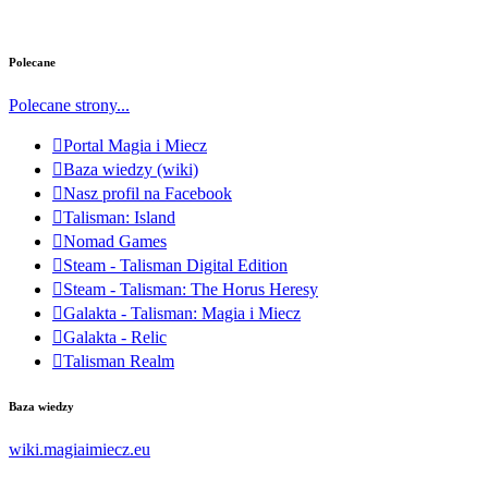
Polecane
Polecane strony...
Portal Magia i Miecz
Baza wiedzy (wiki)
Nasz profil na Facebook
Talisman: Island
Nomad Games
Steam - Talisman Digital Edition
Steam - Talisman: The Horus Heresy
Galakta - Talisman: Magia i Miecz
Galakta - Relic
Talisman Realm
Baza wiedzy
wiki.magiaimiecz.eu