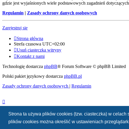
gdzie jest wyjaśnionych wiele podstawowych zagadnień dotyczących
Regulamin
|
Zasady ochrony danych osobowych
Zarejestruj się
Strona główna
Strefa czasowa
UTC+02:00
Usuń ciasteczka witryny
Kontakt z nami
Technologię dostarcza
phpBB
® Forum Software © phpBB Limited
Polski pakiet językowy dostarcza
phpBB.pl
Zasady ochrony danych osobowych
|
Regulamin
Strona ta używa plików cookies (tzw. ciasteczka) w celac
plików cookies można określić w ustawieniach przeglądarki