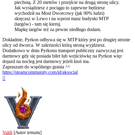
piechotą. Z 20 metrów i przejście na drugą stronę ulicy.
Jak wysiądziesz z pociągu to zapewne będziesz
wychodził na Most Dworcowy (jak 90% ludzi)
skręcasz w Lewo i na wprost masz budynki MTP
(targów) - tam się kieruj.
Mapkę targów też za pewne niedługo dodam.
Dokładnie, Pyrkon odbywa się w MTP który jest po drugiej stronie
ulicy od dworca. W zależności którą stroną wyjdziesz.
Dodatkowo w dniu Pyrkonu transport publiczny zazwyczaj jest
darmowy gdy się posiada bilet lub wejściówkę na Pyrkon więc
dojazd na nocleg jest darmowy jeżeli ktoś ma.
Zapraszam do wspólnego grania ^^
https://steamcommunity.com/id/aksocial
Na
górę
Valdi
[
Autor tematu
]