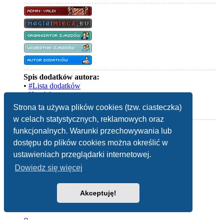
Spis dodatków autora:
•
#Lista dodatków
•
Handel
•
Księżycowy Kamień
Strona ta używa plików cookies (tzw. ciasteczka)
•
ZP i LK
w celach statystycznych, reklamowych oraz
Posty:
14071
funkcjonalnych. Warunki przechowywania lub
Rejestracja:
poniedziałek 02 maja 2005, 13:07
dostępu do plików cookies można określić w
Lokalizacja:
Trojmiasto
Płeć:
ustawieniach przeglądarki internetowej.
Kontakt:
Dowiedz się więcej
Skontaktuj
się
Strona WWW
z
Akceptuję!
Valdi
Re: Pyrkon 2026
Cytuj