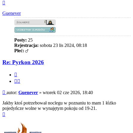
Na
górę
Guenever
Posty:
25
Rejestracja:
sobota 23 lis 2024, 08:18
Płeć:
Re: Pyrkon 2026
Cytuj
Cytuj
fragment
Post
autor:
Guenever
»
wtorek 02 cze 2026, 18:40
Jakby ktoś potrzebował noclegu w poznaniu to mam 1 łóżko
pojedyńcze wolne w wynajętym pokoju od 19-21.
Na
górę