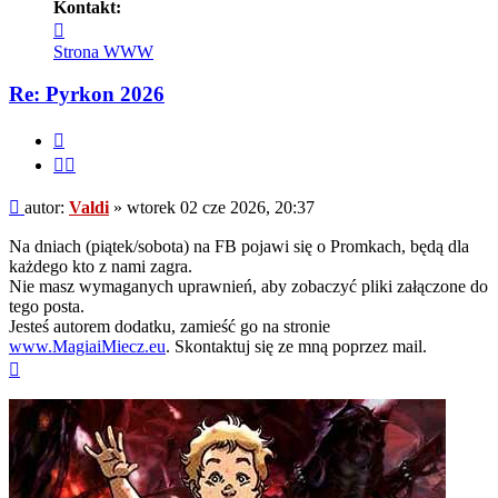
Kontakt:
Skontaktuj
się
Strona WWW
z
Valdi
Re: Pyrkon 2026
Cytuj
Cytuj
fragment
Post
autor:
Valdi
»
wtorek 02 cze 2026, 20:37
Na dniach (piątek/sobota) na FB pojawi się o Promkach, będą dla
każdego kto z nami zagra.
Nie masz wymaganych uprawnień, aby zobaczyć pliki załączone do
tego posta.
Jesteś autorem dodatku, zamieść go na stronie
www.MagiaiMiecz.eu
. Skontaktuj się ze mną poprzez mail.
Na
górę