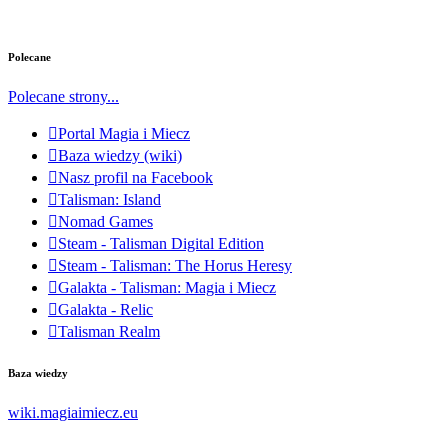
Polecane
Polecane strony...
Portal Magia i Miecz
Baza wiedzy (wiki)
Nasz profil na Facebook
Talisman: Island
Nomad Games
Steam - Talisman Digital Edition
Steam - Talisman: The Horus Heresy
Galakta - Talisman: Magia i Miecz
Galakta - Relic
Talisman Realm
Baza wiedzy
wiki.magiaimiecz.eu