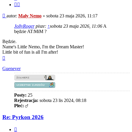
Cytuj
fragment
Post
autor:
Mały Nemo
»
sobota 23 maja 2026, 11:17
JollyRoger
pisze:
↑
sobota 23 maja 2026, 11:06
A
będzie AT:MiM ?
Będzie.
Name's Little Nemo, I'm the Dream Master!
Little bit of fun is all I'm after!
Na
górę
Guenever
Posty:
25
Rejestracja:
sobota 23 lis 2024, 08:18
Płeć:
Re: Pyrkon 2026
Cytuj