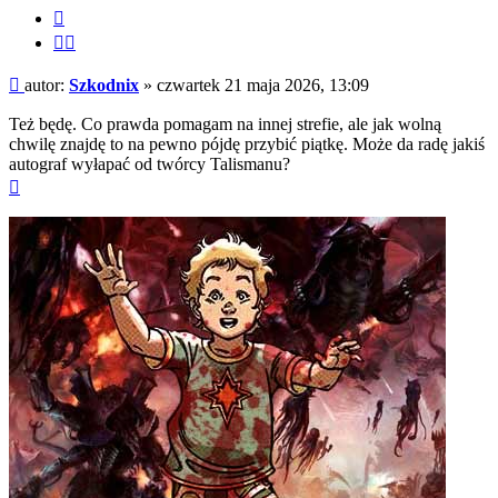
Cytuj
Cytuj
fragment
Post
autor:
Szkodnix
»
czwartek 21 maja 2026, 13:09
Też będę. Co prawda pomagam na innej strefie, ale jak wolną
chwilę znajdę to na pewno pójdę przybić piątkę. Może da radę jakiś
autograf wyłapać od twórcy Talismanu?
Na
górę