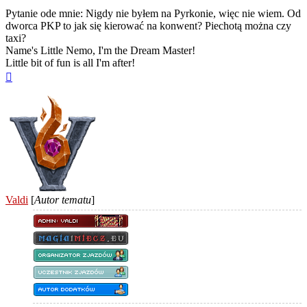
Pytanie ode mnie: Nigdy nie byłem na Pyrkonie, więc nie wiem. Od
dworca PKP to jak się kierować na konwent? Piechotą można czy
taxi?
Name's Little Nemo, I'm the Dream Master!
Little bit of fun is all I'm after!
Na
górę
Valdi
[
Autor tematu
]