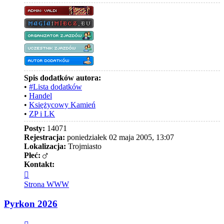
Spis dodatków autora:
•
#Lista dodatków
•
Handel
•
Księżycowy Kamień
•
ZP i LK
Posty:
14071
Rejestracja:
poniedziałek 02 maja 2005, 13:07
Lokalizacja:
Trojmiasto
Płeć:
Kontakt:
Skontaktuj
się
Strona WWW
z
Valdi
Pyrkon 2026
Cytuj