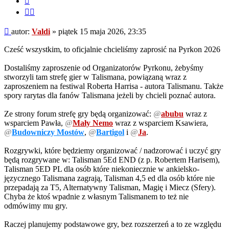
Cytuj
fragment
Post
autor:
Valdi
»
piątek 15 maja 2026, 23:35
Cześć wszystkim, to oficjalnie chcieliśmy zaprosić na Pyrkon 2026
Dostaliśmy zaproszenie od Organizatorów Pyrkonu, żebyśmy
stworzyli tam strefę gier w Talismana, powiązaną wraz z
zaproszeniem na festiwal Roberta Harrisa - autora Talismanu. Także
spory rarytas dla fanów Talismana jeżeli by chcieli poznać autora.
Ze strony forum strefę gry będą organizować:
@
abubu
wraz z
wsparciem Pawła,
@
Mały Nemo
wraz z wsparciem Ksawiera,
@
Budowniczy Mostów
,
@
Bartigol
i
@
Ja
.
Rozgrywki, które będziemy organizować / nadzorować i uczyć gry
będą rozgrywane w: Talisman 5Ed END (z p. Robertem Harisem),
Talisman 5ED PL dla osób które niekoniecznie w ankielsko-
języcznego Talismana zagrają, Talisman 4,5 ed dla osób które nie
przepadają za T5, Alternatywny Talisman, Magię i Miecz (Sfery).
Chyba że ktoś wpadnie z własnym Talismanem to też nie
odmówimy mu gry.
Raczej planujemy podstawowe gry, bez rozszerzeń a to ze względu