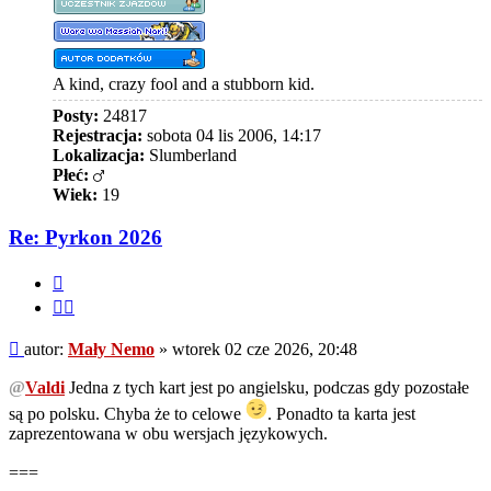
A kind, crazy fool and a stubborn kid.
Posty:
24817
Rejestracja:
sobota 04 lis 2006, 14:17
Lokalizacja:
Slumberland
Płeć:
Wiek:
19
Re: Pyrkon 2026
Cytuj
Cytuj
fragment
Post
autor:
Mały Nemo
»
wtorek 02 cze 2026, 20:48
@
Valdi
Jedna z tych kart jest po angielsku, podczas gdy pozostałe
są po polsku. Chyba że to celowe
. Ponadto ta karta jest
zaprezentowana w obu wersjach językowych.
===