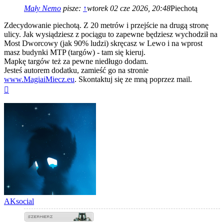
Mały Nemo
pisze:
↑
wtorek 02 cze 2026, 20:48
Piechotą
Zdecydowanie piechotą. Z 20 metrów i przejście na drugą stronę
ulicy. Jak wysiądziesz z pociągu to zapewne będziesz wychodził na
Most Dworcowy (jak 90% ludzi) skręcasz w Lewo i na wprost
masz budynki MTP (targów) - tam się kieruj.
Mapkę targów też za pewne niedługo dodam.
Jesteś autorem dodatku, zamieść go na stronie
www.MagiaiMiecz.eu
. Skontaktuj się ze mną poprzez mail.
Na
górę
AKsocial