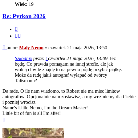
Wiek:
19
Re: Pyrkon 2026
Cytuj
Cytuj
fragment
Post
autor:
Mały Nemo
»
czwartek 21 maja 2026, 13:50
Szkodnix
pisze:
↑
czwartek 21 maja 2026, 13:09
Też
będę. Co prawda pomagam na innej strefie, ale jak
wolną chwilę znajdę to na pewno pójdę przybić piątkę.
Może da radę jakiś autograf wyłapać od twórcy
Talismanu?
Da rade. O ile nam wiadomo, to Robert nie ma miec limitow
autografow. Opcjonalnie nam zostawisz, a my wezmiemy dla Ciebie
i pozniej wrocisz.
Name's Little Nemo, I'm the Dream Master!
Little bit of fun is all I'm after!
Na
górę