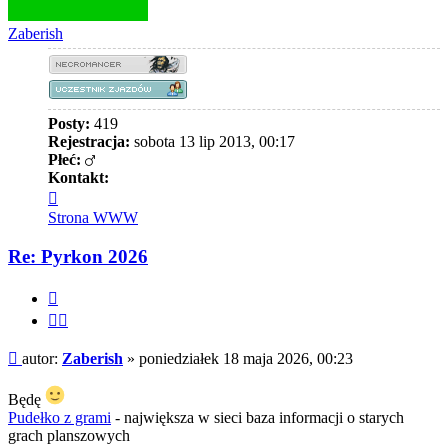
Zaberish
Posty:
419
Rejestracja:
sobota 13 lip 2013, 00:17
Płeć:
Kontakt:
Skontaktuj
się
Strona WWW
z
Zaberish
Re: Pyrkon 2026
Cytuj
Cytuj
fragment
Post
autor:
Zaberish
»
poniedziałek 18 maja 2026, 00:23
Będę
Pudełko z grami
- największa w sieci baza informacji o starych
grach planszowych