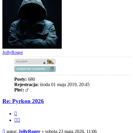
JollyRoger
Posty:
680
Rejestracja:
środa 01 maja 2019, 20:45
Płeć:
Re: Pyrkon 2026
Cytuj
Cytuj
fragment
Post
autor:
JollyRoger
»
sobota 23 maja 2026, 11:06