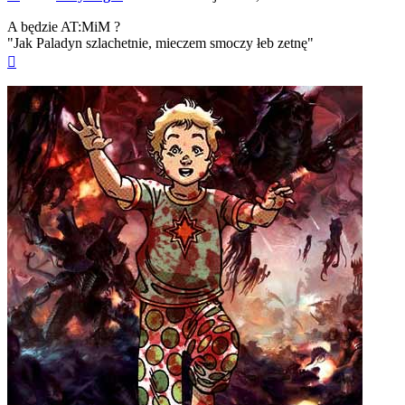
A będzie AT:MiM ?
"Jak Paladyn szlachetnie, mieczem smoczy łeb zetnę"
Na
górę