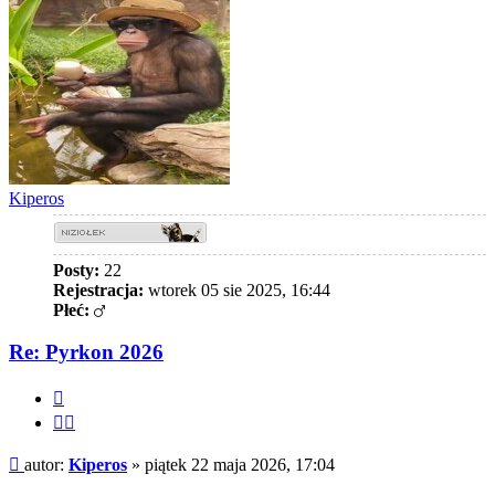
Kiperos
Posty:
22
Rejestracja:
wtorek 05 sie 2025, 16:44
Płeć:
Re: Pyrkon 2026
Cytuj
Cytuj
fragment
Post
autor:
Kiperos
»
piątek 22 maja 2026, 17:04