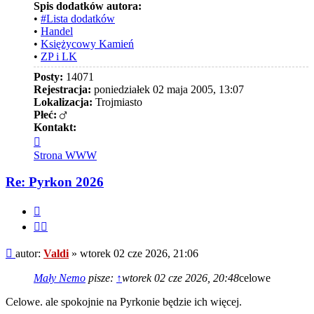
Spis dodatków autora:
•
#Lista dodatków
•
Handel
•
Księżycowy Kamień
•
ZP i LK
Posty:
14071
Rejestracja:
poniedziałek 02 maja 2005, 13:07
Lokalizacja:
Trojmiasto
Płeć:
Kontakt:
Skontaktuj
się
Strona WWW
z
Valdi
Re: Pyrkon 2026
Cytuj
Cytuj
fragment
Post
autor:
Valdi
»
wtorek 02 cze 2026, 21:06
Mały Nemo
pisze:
↑
wtorek 02 cze 2026, 20:48
celowe
Celowe. ale spokojnie na Pyrkonie będzie ich więcej.