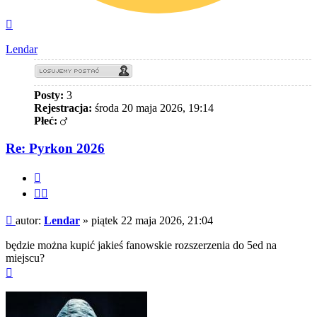
Na
górę
Lendar
Posty:
3
Rejestracja:
środa 20 maja 2026, 19:14
Płeć:
Re: Pyrkon 2026
Cytuj
Cytuj
fragment
Post
autor:
Lendar
»
piątek 22 maja 2026, 21:04
będzie można kupić jakieś fanowskie rozszerzenia do 5ed na
miejscu?
Na
górę