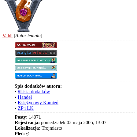
Valdi
[
Autor tematu
]
Spis dodatków autora:
•
#Lista dodatków
•
Handel
•
Księżycowy Kamień
•
ZP i LK
Posty:
14071
Rejestracja:
poniedziałek 02 maja 2005, 13:07
Lokalizacja:
Trojmiasto
Płeć: