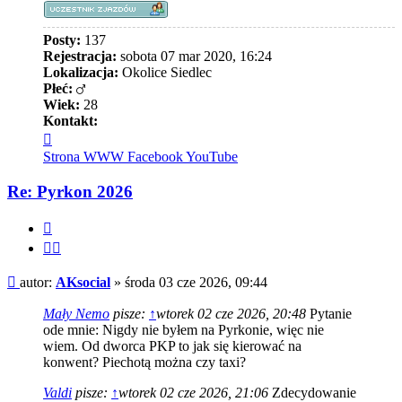
Posty:
137
Rejestracja:
sobota 07 mar 2020, 16:24
Lokalizacja:
Okolice Siedlec
Płeć:
Wiek:
28
Kontakt:
Skontaktuj
się
Strona WWW
Facebook
YouTube
z
AKsocial
Re: Pyrkon 2026
Cytuj
Cytuj
fragment
Post
autor:
AKsocial
»
środa 03 cze 2026, 09:44
Mały Nemo
pisze:
↑
wtorek 02 cze 2026, 20:48
Pytanie
ode mnie: Nigdy nie byłem na Pyrkonie, więc nie
wiem. Od dworca PKP to jak się kierować na
konwent? Piechotą można czy taxi?
Valdi
pisze:
↑
wtorek 02 cze 2026, 21:06
Zdecydowanie