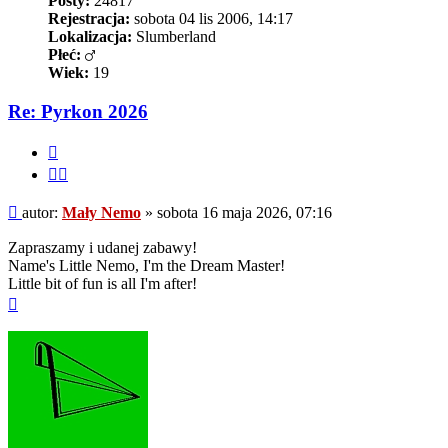
Posty:
24817
Rejestracja:
sobota 04 lis 2006, 14:17
Lokalizacja:
Slumberland
Płeć:
Wiek:
19
Re: Pyrkon 2026
Cytuj
Cytuj
fragment
Post
autor:
Mały Nemo
»
sobota 16 maja 2026, 07:16
Zapraszamy i udanej zabawy!
Name's Little Nemo, I'm the Dream Master!
Little bit of fun is all I'm after!
Na
górę