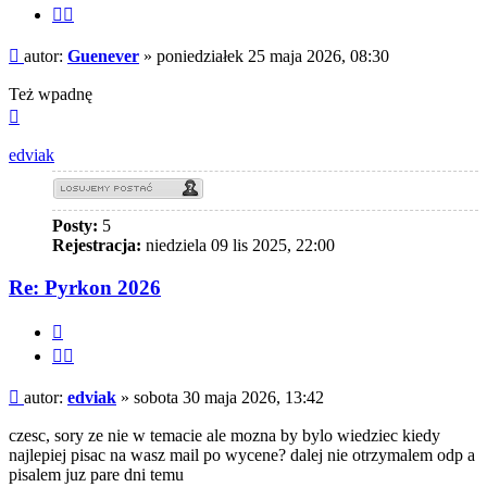
Cytuj
fragment
Post
autor:
Guenever
»
poniedziałek 25 maja 2026, 08:30
Też wpadnę
Na
górę
edviak
Posty:
5
Rejestracja:
niedziela 09 lis 2025, 22:00
Re: Pyrkon 2026
Cytuj
Cytuj
fragment
Post
autor:
edviak
»
sobota 30 maja 2026, 13:42
czesc, sory ze nie w temacie ale mozna by bylo wiedziec kiedy
najlepiej pisac na wasz mail po wycene? dalej nie otrzymalem odp a
pisalem juz pare dni temu