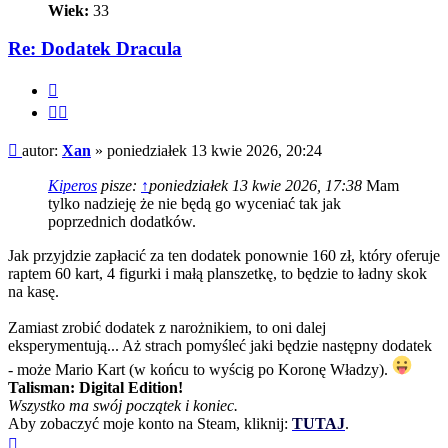
Wiek:
33
Re: Dodatek Dracula
Cytuj
Cytuj
fragment
Post
autor:
Xan
»
poniedziałek 13 kwie 2026, 20:24
Kiperos
pisze:
↑
poniedziałek 13 kwie 2026, 17:38
Mam
tylko nadzieję że nie będą go wyceniać tak jak
poprzednich dodatków.
Jak przyjdzie zapłacić za ten dodatek ponownie 160 zł, który oferuje
raptem 60 kart, 4 figurki i małą planszetkę, to będzie to ładny skok
na kasę.
Zamiast zrobić dodatek z narożnikiem, to oni dalej
eksperymentują... Aż strach pomyśleć jaki będzie następny dodatek
- może Mario Kart (w końcu to wyścig po Koronę Władzy).
Talisman: Digital Edition!
Wszystko ma swój początek i koniec.
Aby zobaczyć moje konto na Steam, kliknij:
TUTAJ
.
Na