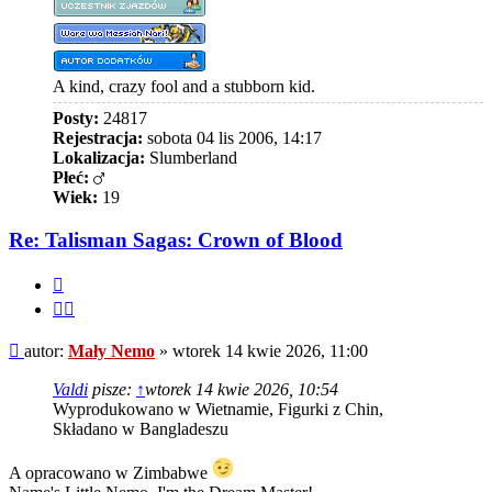
A kind, crazy fool and a stubborn kid.
Posty:
24817
Rejestracja:
sobota 04 lis 2006, 14:17
Lokalizacja:
Slumberland
Płeć:
Wiek:
19
Re: Talisman Sagas: Crown of Blood
Cytuj
Cytuj
fragment
Post
autor:
Mały Nemo
»
wtorek 14 kwie 2026, 11:00
Valdi
pisze:
↑
wtorek 14 kwie 2026, 10:54
Wyprodukowano w Wietnamie, Figurki z Chin,
Składano w Bangladeszu
A opracowano w Zimbabwe