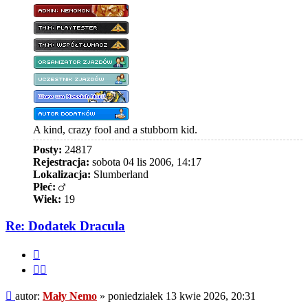
A kind, crazy fool and a stubborn kid.
Posty:
24817
Rejestracja:
sobota 04 lis 2006, 14:17
Lokalizacja:
Slumberland
Płeć:
Wiek:
19
Re: Dodatek Dracula
Cytuj
Cytuj
fragment
Post
autor:
Mały Nemo
»
poniedziałek 13 kwie 2026, 20:31