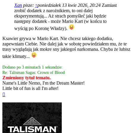
Xan
pisze:
↑
poniedziałek 13 kwie 2026, 20:24
Zamiast
zrobić dodatek z narożnikiem, to oni dalej
eksperymentują... Aż strach pomyśleć jaki będzie
następny dodatek - może Mario Kart (w końcu to
wyścig po Koronę Władzy).
Ksawier grywa w Mario Kart. Nie chcesz takiego dodatku,
zapewniam Ciebie. Nie dalej jak w sobotę powiedziałem mu, że te
trasy wyglądają jak mokre sny jakiegoś narkomana. Chyba że lubisz
takie klimaty...
Dodano po 3 minutach 1 sekundzie:
Re: Talisman Sagas: Crown of Blood
Zmieniony tytuł tematu.
Name's Little Nemo, I'm the Dream Master!
Little bit of fun is all I'm after!
Na
górę