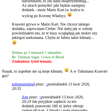
narożnikiem, to oni dalej eksperymentują...
Aż strach pomyśleć jaki będzie następny
dodatek - może Mario Kart (w końcu to
wyścig po Koronę Władzy).
Ksawier grywa w Mario Kart. Nie chcesz takiego
dodatku, zapewniam Ciebie. Nie dalej jak w sobotę
powiedziałem mu, że te trasy wyglądają jak mokre sny
jakiegoś narkomana. Chyba że lubisz takie klimaty...
Dodano po 3 minutach 1 sekundzie:
Re: Talisman Sagas: Crown of Blood
Zmieniony tytuł tematu.
Naaah, to zupełnie nie są moje klimaty.
A w Talismana Ksawier
gra?
talismanisland
pisze:
↑
poniedziałek 13 kwie 2026,
20:55
Xan
pisze:
↑
poniedziałek 13 kwie 2026,
20:24
Jak przyjdzie zapłacić za ten
dodatek ponownie 160 zł, który oferuje
raptem 60 kart, 4 figurki i małą planszetkę,