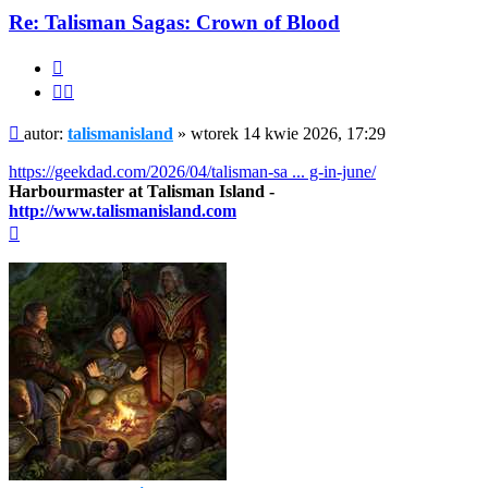
talismanisland
Re: Talisman Sagas: Crown of Blood
Cytuj
Cytuj
fragment
Post
autor:
talismanisland
»
wtorek 14 kwie 2026, 17:29
https://geekdad.com/2026/04/talisman-sa ... g-in-june/
Harbourmaster at Talisman Island -
http://www.talismanisland.com
Na
górę