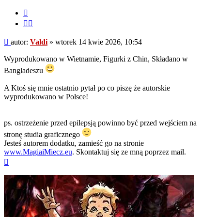
Cytuj
Cytuj
fragment
Post
autor:
Valdi
»
wtorek 14 kwie 2026, 10:54
Wyprodukowano w Wietnamie, Figurki z Chin, Składano w
Bangladeszu
A Ktoś się mnie ostatnio pytał po co piszę że autorskie
wyprodukowano w Polsce!
ps. ostrzeżenie przed epilepsją powinno być przed wejściem na
stronę studia graficznego
Jesteś autorem dodatku, zamieść go na stronie
www.MagiaiMiecz.eu
. Skontaktuj się ze mną poprzez mail.
Na
górę