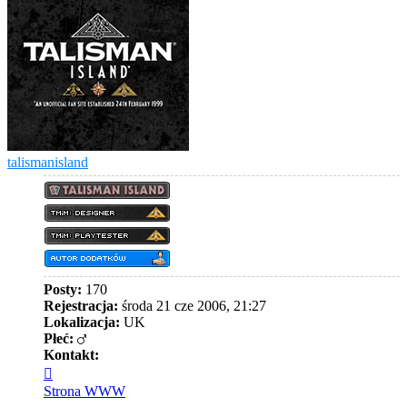
talismanisland
Posty:
170
Rejestracja:
środa 21 cze 2006, 21:27
Lokalizacja:
UK
Płeć:
Kontakt:
Skontaktuj
się
Strona WWW
z