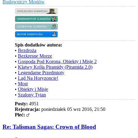
Budowniczy Mostów
Spis dodatków autora:
•
Bezdroża
•
Bezkresne Morze
•
Gospoda Pod Koroną. Obiekty i Misje 2
•
Klątwy Króla Piramidy (Piramida 2.0)
•
Legendarne Przedmioty
•
Ląd Na Horyzoncie!
•
Most
•
Obiekty i Misje
•
Szalony Tytan
Posty:
4951
Rejestracja:
poniedziałek 05 wrz 2016, 21:50
Płeć:
Re: Talisman Sagas: Crown of Blood