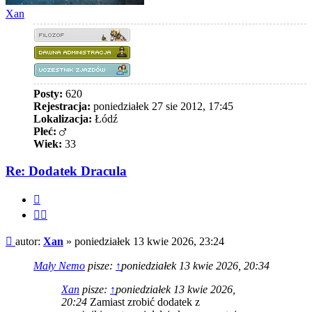
Xan
Posty:
620
Rejestracja:
poniedziałek 27 sie 2012, 17:45
Lokalizacja:
Łódź
Płeć:
Wiek:
33
Re: Dodatek Dracula
Cytuj
Cytuj
fragment
Post
autor:
Xan
»
poniedziałek 13 kwie 2026, 23:24
Mały Nemo
pisze:
↑
poniedziałek 13 kwie 2026, 20:34
Xan
pisze:
↑
poniedziałek 13 kwie 2026,
20:24
Zamiast zrobić dodatek z