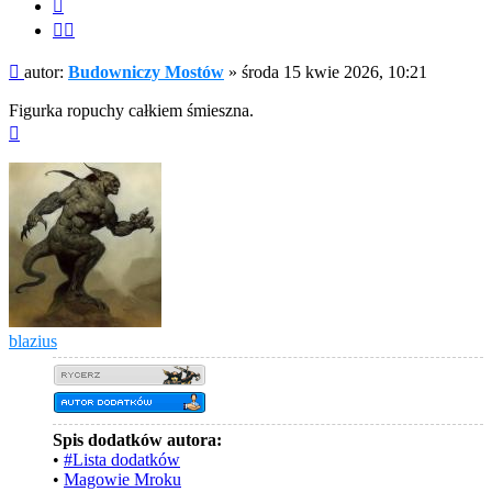
Cytuj
Cytuj
fragment
Post
autor:
Budowniczy Mostów
»
środa 15 kwie 2026, 10:21
Figurka ropuchy całkiem śmieszna.
Na
górę
blazius
Spis dodatków autora:
•
#Lista dodatków
•
Magowie Mroku