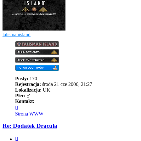
talismanisland
Posty:
170
Rejestracja:
środa 21 cze 2006, 21:27
Lokalizacja:
UK
Płeć:
Kontakt:
Skontaktuj
się
Strona WWW
z
talismanisland
Re: Dodatek Dracula
Cytuj