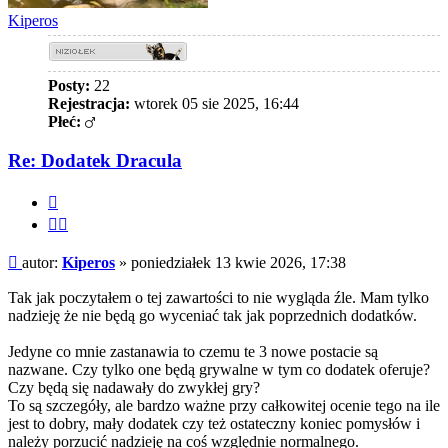
Kiperos
Posty:
22
Rejestracja:
wtorek 05 sie 2025, 16:44
Płeć:
Re: Dodatek Dracula
Cytuj
Cytuj
fragment
Post
autor:
Kiperos
»
poniedziałek 13 kwie 2026, 17:38
Tak jak poczytałem o tej zawartości to nie wygląda źle. Mam tylko
nadzieję że nie będą go wyceniać tak jak poprzednich dodatków.
Jedyne co mnie zastanawia to czemu te 3 nowe postacie są
nazwane. Czy tylko one będą grywalne w tym co dodatek oferuje?
Czy będą się nadawały do zwykłej gry?
To są szczegóły, ale bardzo ważne przy całkowitej ocenie tego na ile
jest to dobry, mały dodatek czy też ostateczny koniec pomysłów i
należy porzucić nadzieję na coś względnie normalnego.