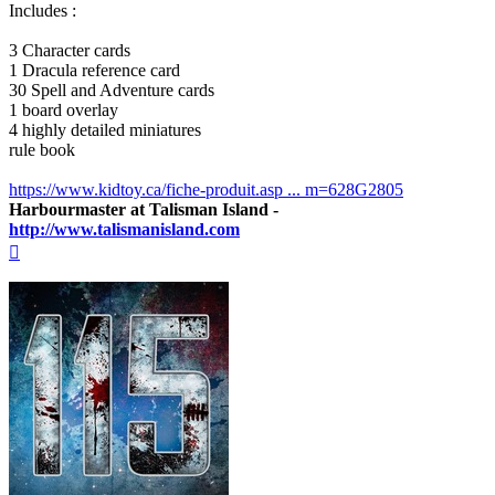
Includes :
3 Character cards
1 Dracula reference card
30 Spell and Adventure cards
1 board overlay
4 highly detailed miniatures
rule book
https://www.kidtoy.ca/fiche-produit.asp ... m=628G2805
Harbourmaster at Talisman Island -
http://www.talismanisland.com
Na
górę