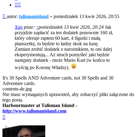
Cytuj
fragment
Post
autor:
talismanisland
»
poniedziałek 13 kwie 2026, 20:55
Xan
pisze:
↑
poniedziałek 13 kwie 2026, 20:24
Jak
przyjdzie zapłacić za ten dodatek ponownie 160 zł,
który oferuje raptem 60 kart, 4 figurki i małą
planszetkę, to będzie to ładny skok na kasę.
Zamiast zrobić dodatek z narożnikiem, to oni dalej
eksperymentują... Aż strach pomyśleć jaki będzie
następny dodatek - może Mario Kart (w końcu to
wyścig po Koronę Władzy).
It's 30 Spells AND Adventure cards, not 30 Spells and 30
Adventure cards.
contents-de.jpg
Nie masz wymaganych uprawnień, aby zobaczyć pliki załączone do
tego posta.
Harbourmaster at Talisman Island -
http://www.talismanisland.com
Na
górę