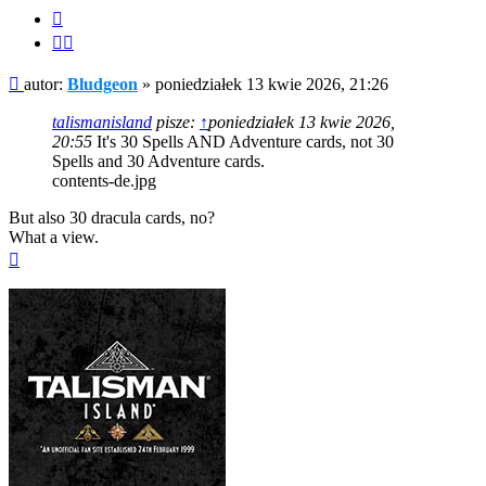
Cytuj
Cytuj
fragment
Post
autor:
Bludgeon
»
poniedziałek 13 kwie 2026, 21:26
talismanisland
pisze:
↑
poniedziałek 13 kwie 2026,
20:55
It's 30 Spells AND Adventure cards, not 30
Spells and 30 Adventure cards.
contents-de.jpg
But also 30 dracula cards, no?
What a view.
Na
górę