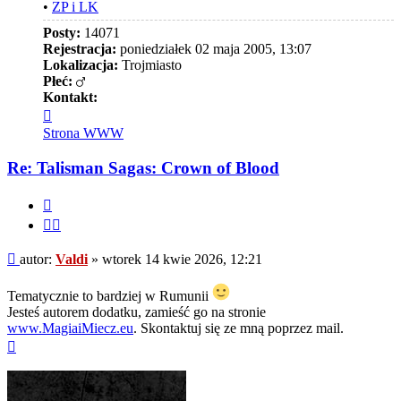
•
ZP i LK
Posty:
14071
Rejestracja:
poniedziałek 02 maja 2005, 13:07
Lokalizacja:
Trojmiasto
Płeć:
Kontakt:
Skontaktuj
się
Strona WWW
z
Valdi
Re: Talisman Sagas: Crown of Blood
Cytuj
Cytuj
fragment
Post
autor:
Valdi
»
wtorek 14 kwie 2026, 12:21
Tematycznie to bardziej w Rumunii
Jesteś autorem dodatku, zamieść go na stronie
www.MagiaiMiecz.eu
. Skontaktuj się ze mną poprzez mail.
Na
górę