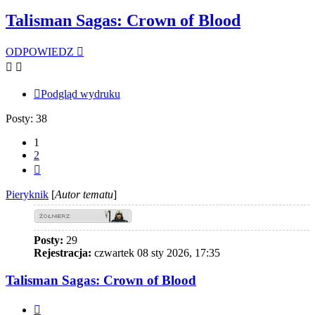
Talisman Sagas: Crown of Blood
ODPOWIEDZ
Podgląd wydruku
Posty: 38
1
2
Następna
Pieryknik
[
Autor tematu
]
Posty:
29
Rejestracja:
czwartek 08 sty 2026, 17:35
Talisman Sagas: Crown of Blood
Cytuj