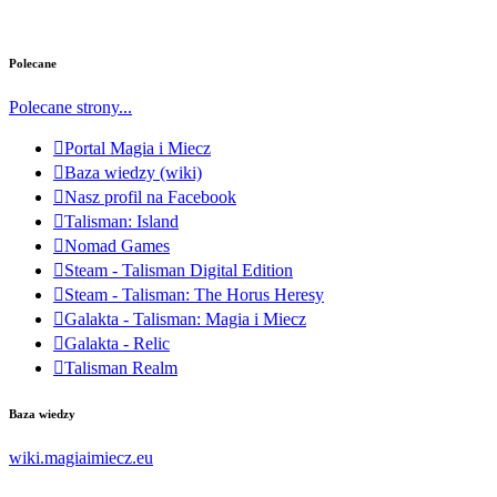
Polecane
Polecane strony...
Portal Magia i Miecz
Baza wiedzy (wiki)
Nasz profil na Facebook
Talisman: Island
Nomad Games
Steam - Talisman Digital Edition
Steam - Talisman: The Horus Heresy
Galakta - Talisman: Magia i Miecz
Galakta - Relic
Talisman Realm
Baza wiedzy
wiki.magiaimiecz.eu