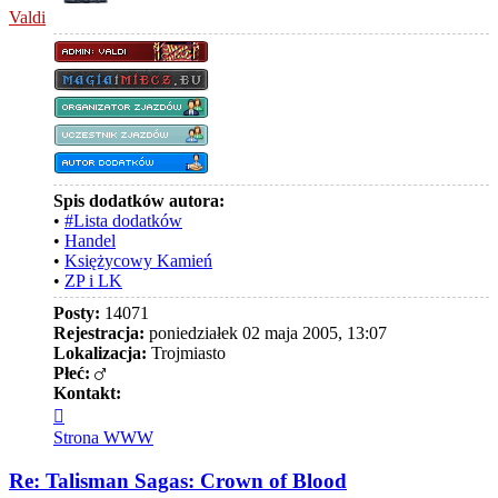
Valdi
Spis dodatków autora:
•
#Lista dodatków
•
Handel
•
Księżycowy Kamień
•
ZP i LK
Posty:
14071
Rejestracja:
poniedziałek 02 maja 2005, 13:07
Lokalizacja:
Trojmiasto
Płeć:
Kontakt:
Skontaktuj
się
Strona WWW
z
Valdi
Re: Talisman Sagas: Crown of Blood