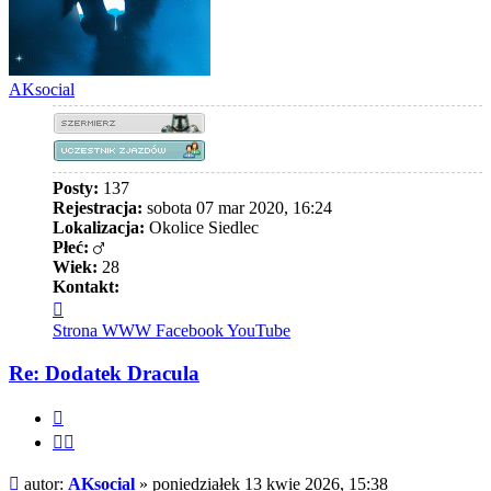
AKsocial
Posty:
137
Rejestracja:
sobota 07 mar 2020, 16:24
Lokalizacja:
Okolice Siedlec
Płeć:
Wiek:
28
Kontakt:
Skontaktuj
się
Strona WWW
Facebook
YouTube
z
AKsocial
Re: Dodatek Dracula
Cytuj
Cytuj
fragment
Post
autor:
AKsocial
»
poniedziałek 13 kwie 2026, 15:38