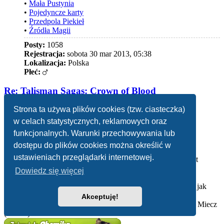
•
Mała Pustynia
•
Pojedyncze karty
•
Przedpola Piekieł
•
Źródła Magii
Posty:
1058
Rejestracja:
sobota 30 mar 2013, 05:38
Lokalizacja:
Polska
Płeć:
Re: Talisman Sagas: Crown of Blood
Strona ta używa plików cookies (tzw. ciasteczka)
Cytuj
Cytuj
w celach statystycznych, reklamowych oraz
fragment
funkcjonalnych. Warunki przechowywania lub
Post
autor:
blazius
»
poniedziałek 20 kwie 2026, 09:50
dostępu do plików cookies można określić w
ustawieniach przeglądarki internetowej.
No nie wiem czy się uda twórcy tego dodatku uzyskać klimat
gotyckiej grozy z trzydziestu kart.
Dowiedz się więcej
Nie wiem czy mnie się to udaje trzecim rozszerzeniem, które jak
dwa poprzednie, ma co najmniej kart ponad sto.
Akceptuję!
Moje autorskie karty i zestawy kart do gry Talisman: Magia i Miecz
(TMiM) na Chomiku: