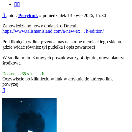
Cytuj
fragment
Post
autor:
Pieryknik
»
poniedziałek 13 kwie 2026, 15:30
Zapowiedziano nowy dodatek o Draculi
https://www.talismanisland.com/a-new-ex ... h-edition/
Po kliknięciu w link przenosi nas na stronę niemieckiego sklepu,
gdzie widać również tył pudełka i opis zawartości
W środku m.in. 3 nowych poszukiwaczy, 4 figurki, nowa plansza
środkowa
Dodano po 35 sekundach:
Oczywiście po kliknięciu w link w artykule do którego link
powyżej
Na
górę