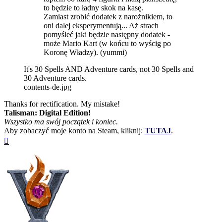
to będzie to ładny skok na kasę.
Zamiast zrobić dodatek z narożnikiem, to
oni dalej eksperymentują... Aż strach
pomyśleć jaki będzie następny dodatek -
może Mario Kart (w końcu to wyścig po
Koronę Władzy). (yummi)
It's 30 Spells AND Adventure cards, not 30 Spells and
30 Adventure cards.
contents-de.jpg
Thanks for rectification. My mistake!
Talisman: Digital Edition!
Wszystko ma swój początek i koniec.
Aby zobaczyć moje konto na Steam, kliknij:
TUTAJ
.
Na
górę