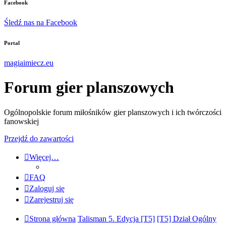
Facebook
Śledź nas na Facebook
Portal
magiaimiecz.eu
Forum gier planszowych
Ogólnopolskie forum miłośników gier planszowych i ich twórczości
fanowskiej
Przejdź do zawartości
Więcej…
FAQ
Zaloguj się
Zarejestruj się
Strona główna
Talisman 5. Edycja [T5]
[T5] Dział Ogólny