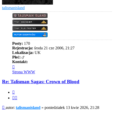
talismanisland
Posty:
170
Rejestracja:
środa 21 cze 2006, 21:27
Lokalizacja:
UK
Płeć:
Kontakt:
Skontaktuj
się
Strona WWW
z
talismanisland
Re: Talisman Sagas: Crown of Blood
Cytuj
Cytuj
fragment
Post
autor:
talismanisland
»
poniedziałek 13 kwie 2026, 21:28