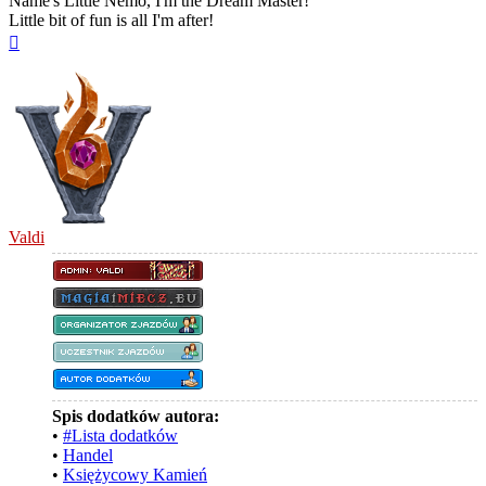
Name's Little Nemo, I'm the Dream Master!
Little bit of fun is all I'm after!
Na
górę
Valdi
Spis dodatków autora:
•
#Lista dodatków
•
Handel
•
Księżycowy Kamień