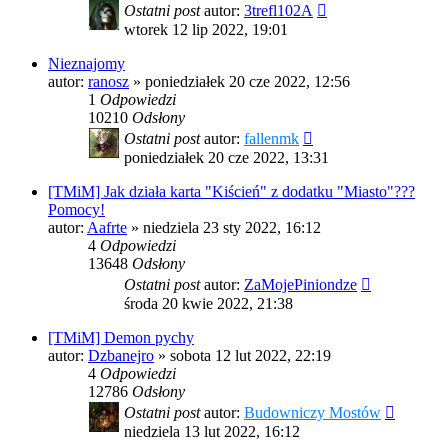
Ostatni post
autor:
3trefl102A
wtorek 12 lip 2022, 19:01
Nieznajomy
autor:
ranosz
»
poniedziałek 20 cze 2022, 12:56
1
Odpowiedzi
10210
Odsłony
Ostatni post
autor:
fallenmk
poniedziałek 20 cze 2022, 13:31
[TMiM] Jak działa karta "Kiścień" z dodatku "Miasto"???
Pomocy!
autor:
Aafrte
»
niedziela 23 sty 2022, 16:12
4
Odpowiedzi
13648
Odsłony
Ostatni post
autor:
ZaMojePiniondze
środa 20 kwie 2022, 21:38
[TMiM] Demon pychy
autor:
Dzbanejro
»
sobota 12 lut 2022, 22:19
4
Odpowiedzi
12786
Odsłony
Ostatni post
autor:
Budowniczy Mostów
niedziela 13 lut 2022, 16:12