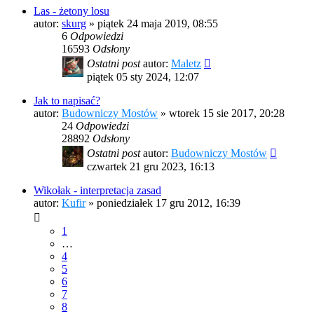
Las - żetony losu
autor:
skurg
»
piątek 24 maja 2019, 08:55
6
Odpowiedzi
16593
Odsłony
Ostatni post
autor:
Maletz
piątek 05 sty 2024, 12:07
Jak to napisać?
autor:
Budowniczy Mostów
»
wtorek 15 sie 2017, 20:28
24
Odpowiedzi
28892
Odsłony
Ostatni post
autor:
Budowniczy Mostów
czwartek 21 gru 2023, 16:13
Wikołak - interpretacja zasad
autor:
Kufir
»
poniedziałek 17 gru 2012, 16:39
1
…
4
5
6
7
8