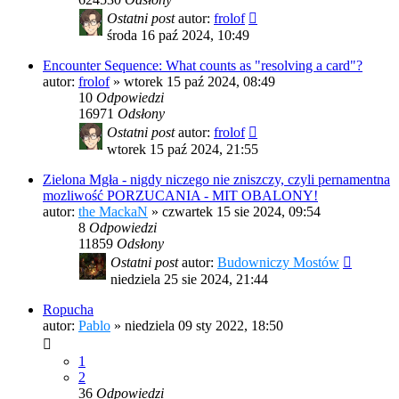
Ostatni post
autor:
frolof
środa 16 paź 2024, 10:49
Encounter Sequence: What counts as "resolving a card"?
autor:
frolof
»
wtorek 15 paź 2024, 08:49
10
Odpowiedzi
16971
Odsłony
Ostatni post
autor:
frolof
wtorek 15 paź 2024, 21:55
Zielona Mgła - nigdy niczego nie zniszczy, czyli pernamentna
mozliwość PORZUCANIA - MIT OBALONY!
autor:
the MackaN
»
czwartek 15 sie 2024, 09:54
8
Odpowiedzi
11859
Odsłony
Ostatni post
autor:
Budowniczy Mostów
niedziela 25 sie 2024, 21:44
Ropucha
autor:
Pablo
»
niedziela 09 sty 2022, 18:50
1
2
36
Odpowiedzi