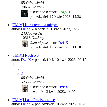
65
Odpowiedzi
70652
Odsłony
Ostatni post
autor:
Rogo
poniedziałek 17 kwie 2023, 15:38
[TMiM] Karta terenu a miejsce
autor:
DzieX
»
niedziela 16 kwie 2023, 18:39
2
Odpowiedzi
10318
Odsłony
Ostatni post
autor:
DzieX
poniedziałek 17 kwie 2023, 14:18
[TMiM] Ruch o 0
autor:
DzieX
»
poniedziałek 10 kwie 2023, 00:15
1
2
46
Odpowiedzi
52565
Odsłony
Ostatni post
autor:
DzieX
czwartek 13 kwie 2023, 14:05
[TMiM] Las - Przeistoczenie
autor:
DzieX
»
poniedziałek 10 kwie 2023, 04:26