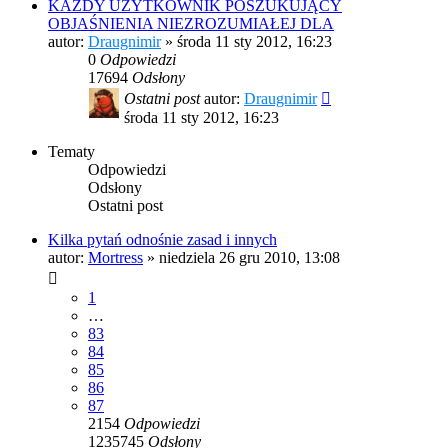
KAŻDY UŻYTKOWNIK POSZUKUJĄCY
OBJAŚNIENIA NIEZROZUMIAŁEJ DLA
autor:
Draugnimir
»
środa 11 sty 2012, 16:23
0
Odpowiedzi
17694
Odsłony
Ostatni post
autor:
Draugnimir
środa 11 sty 2012, 16:23
Tematy
Odpowiedzi
Odsłony
Ostatni post
Kilka pytań odnośnie zasad i innych
autor:
Mortress
»
niedziela 26 gru 2010, 13:08
1
…
83
84
85
86
87
2154
Odpowiedzi
1235745
Odsłony