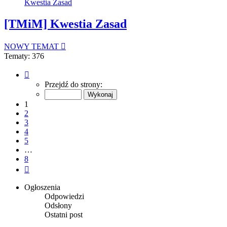
Kwestia Zasad
[TMiM] Kwestia Zasad
NOWY TEMAT
Tematy: 376
Strona
1
Przejdź do strony:
z
8
1
2
3
4
5
…
8
Następna
Ogłoszenia
Odpowiedzi
Odsłony
Ostatni post