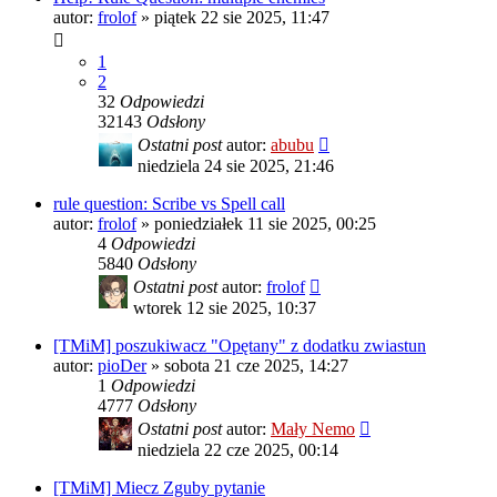
autor:
frolof
»
piątek 22 sie 2025, 11:47
1
2
32
Odpowiedzi
32143
Odsłony
Ostatni post
autor:
abubu
niedziela 24 sie 2025, 21:46
rule question: Scribe vs Spell call
autor:
frolof
»
poniedziałek 11 sie 2025, 00:25
4
Odpowiedzi
5840
Odsłony
Ostatni post
autor:
frolof
wtorek 12 sie 2025, 10:37
[TMiM] poszukiwacz "Opętany" z dodatku zwiastun
autor:
pioDer
»
sobota 21 cze 2025, 14:27
1
Odpowiedzi
4777
Odsłony
Ostatni post
autor:
Mały Nemo
niedziela 22 cze 2025, 00:14
[TMiM] Miecz Zguby pytanie