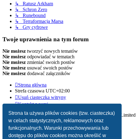
↳ Ratusz Arkham
↳ Schron Zero
↳ Runebound
↳ Terraformacja Marsa
↳ Gry cyfrowe
Twoje uprawnienia na tym forum
Nie możesz
tworzyć nowych tematów
Nie możesz
odpowiadać w tematach
Nie możesz
zmieniać swoich postów
Nie możesz
usuwać swoich postów
Nie możesz
dodawać załączników
Strona główna
Strefa czasowa
UTC+02:00
Usuń ciasteczka witryny
Kontakt z nami
Strona ta używa plików cookies (tzw. ciasteczka)
Technologię dostarcza
phpBB
® Forum Software © phpBB Limited
w celach statystycznych, reklamowych oraz
Polski pakiet językowy dostarcza
phpBB.pl
funkcjonalnych. Warunki przechowywania lub
dostępu do plików cookies można określić w
Zasady ochrony danych osobowych
|
Regulamin