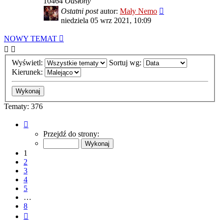
10464
Odsłony
Ostatni post
autor:
Mały Nemo
niedziela 05 wrz 2021, 10:09
NOWY TEMAT
Wyświetl:
Sortuj wg:
Kierunek:
Tematy: 376
Strona
1
Przejdź do strony:
z
8
1
2
3
4
5
…
8
Następna