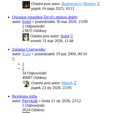
Ostatni post
autor:
Budowniczy Mostów
piątek 16 maja 2025, 10:11
Question regarding Devil's minion ability
autor:
frolof
»
poniedziałek 30 mar 2026, 23:09
2
Odpowiedzi
23855
Odsłony
Ostatni post
autor:
frolof
wtorek 31 mar 2026, 11:48
Zadania Czarownika
autor:
Kufir
»
poniedziałek 19 paź 2009, 00:34
1
2
34
Odpowiedzi
49687
Odsłony
Ostatni post
autor:
Martek
piątek 23 sty 2026, 22:05
Bezdenna torba
autor:
Pieryknik
»
środa 21 sty 2026, 23:12
1
Odpowiedzi
2624
Odsłony