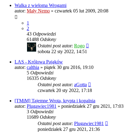
Walka z wieloma Wrogami
autor:
Mały Nemo
»
czwartek 05 lut 2009, 20:08
1
2
43
Odpowiedzi
61488
Odsłony
Ostatni post
autor:
Rogo
sobota 22 sty 2022, 14:51
LAS - Królowa Pająków
autor:
calthia
»
piątek 30 gru 2016, 19:10
5
Odpowiedzi
16335
Odsłony
Ostatni post
autor:
aGotta
czwartek 20 sty 2022, 17:18
[TMiM] Tajemne Wrota, krypta i kopalnia
autor:
Plugawiec1981
»
poniedziałek 27 gru 2021, 17:03
3
Odpowiedzi
11689
Odsłony
Ostatni post
autor:
Plugawiec1981
poniedziałek 27 gru 2021, 21:36