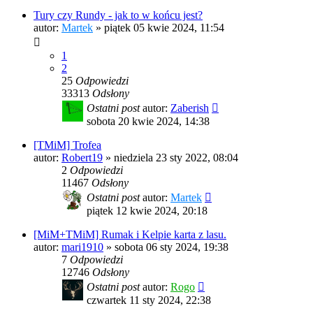
Tury czy Rundy - jak to w końcu jest?
autor:
Martek
»
piątek 05 kwie 2024, 11:54
1
2
25
Odpowiedzi
33313
Odsłony
Ostatni post
autor:
Zaberish
sobota 20 kwie 2024, 14:38
[TMiM] Trofea
autor:
Robert19
»
niedziela 23 sty 2022, 08:04
2
Odpowiedzi
11467
Odsłony
Ostatni post
autor:
Martek
piątek 12 kwie 2024, 20:18
[MiM+TMiM] Rumak i Kelpie karta z lasu.
autor:
mari1910
»
sobota 06 sty 2024, 19:38
7
Odpowiedzi
12746
Odsłony
Ostatni post
autor:
Rogo
czwartek 11 sty 2024, 22:38