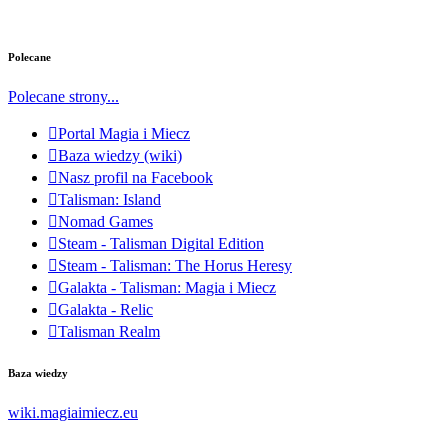
Polecane
Polecane strony...
Portal Magia i Miecz
Baza wiedzy (wiki)
Nasz profil na Facebook
Talisman: Island
Nomad Games
Steam - Talisman Digital Edition
Steam - Talisman: The Horus Heresy
Galakta - Talisman: Magia i Miecz
Galakta - Relic
Talisman Realm
Baza wiedzy
wiki.magiaimiecz.eu