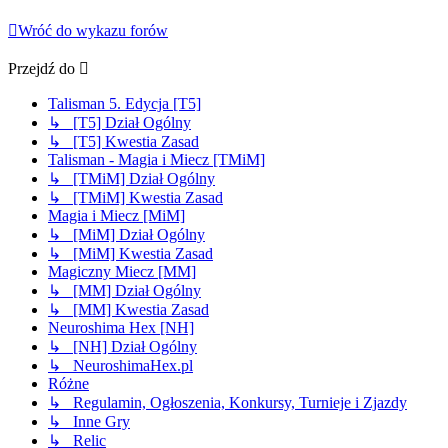
Wróć do wykazu forów
Przejdź do
Talisman 5. Edycja [T5]
↳ [T5] Dział Ogólny
↳ [T5] Kwestia Zasad
Talisman - Magia i Miecz [TMiM]
↳ [TMiM] Dział Ogólny
↳ [TMiM] Kwestia Zasad
Magia i Miecz [MiM]
↳ [MiM] Dział Ogólny
↳ [MiM] Kwestia Zasad
Magiczny Miecz [MM]
↳ [MM] Dział Ogólny
↳ [MM] Kwestia Zasad
Neuroshima Hex [NH]
↳ [NH] Dział Ogólny
↳ NeuroshimaHex.pl
Różne
↳ Regulamin, Ogłoszenia, Konkursy, Turnieje i Zjazdy
↳ Inne Gry
↳ Relic