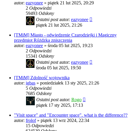
autor:
eazyonee
»
piątek 21 lut 2025, 20:29
2
Odpowiedzi
59493
Odsłony
Ostatni post
autor:
eazyonee
piątek 21 lut 2025, 21:26
[TMiM] Miasto - odwiedzenie Czarodziejki i Magiczny
przedmiot Różdzka zniszczenia
autor:
eazyonee
»
środa 05 lut 2025, 19:23
2
Odpowiedzi
15341
Odsłony
Ostatni post
autor:
eazyonee
środa 05 lut 2025, 19:50
[TMiM] Zdolność wojownika
autor:
igbas
»
poniedziałek 13 sty 2025, 21:26
5
Odpowiedzi
7685
Odsłony
Ostatni post
autor:
Rogo
piątek 17 sty 2025, 17:13
"Visit space" and "Encounter space". what is the difference??
autor:
frolof
»
piątek 13 wrz 2024, 22:34
15
Odpowiedzi
624530
Odsłony