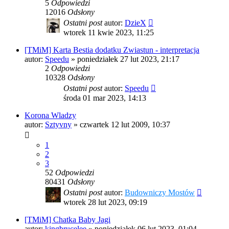
5
Odpowiedzi
12016
Odsłony
Ostatni post
autor:
DzieX
wtorek 11 kwie 2023, 11:25
[TMiM] Karta Bestia dodatku Zwiastun - interpretacja
autor:
Speedu
»
poniedziałek 27 lut 2023, 21:17
2
Odpowiedzi
10328
Odsłony
Ostatni post
autor:
Speedu
środa 01 mar 2023, 14:13
Korona Wladzy
autor:
Sztyvny
»
czwartek 12 lut 2009, 10:37
1
2
3
52
Odpowiedzi
80431
Odsłony
Ostatni post
autor:
Budowniczy Mostów
wtorek 28 lut 2023, 09:19
[TMiM] Chatka Baby Jagi
autor:
kingbrucelee
»
poniedziałek 06 lut 2023, 01:04