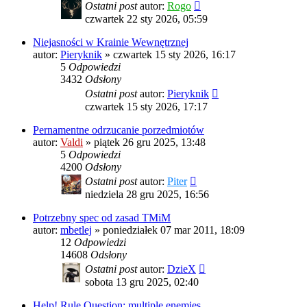
Ostatni post
autor:
Rogo
czwartek 22 sty 2026, 05:59
Niejasności w Krainie Wewnętrznej
autor:
Pieryknik
»
czwartek 15 sty 2026, 16:17
5
Odpowiedzi
3432
Odsłony
Ostatni post
autor:
Pieryknik
czwartek 15 sty 2026, 17:17
Pernamentne odrzucanie porzedmiotów
autor:
Valdi
»
piątek 26 gru 2025, 13:48
5
Odpowiedzi
4200
Odsłony
Ostatni post
autor:
Piter
niedziela 28 gru 2025, 16:56
Potrzebny spec od zasad TMiM
autor:
mbetlej
»
poniedziałek 07 mar 2011, 18:09
12
Odpowiedzi
14608
Odsłony
Ostatni post
autor:
DzieX
sobota 13 gru 2025, 02:40
Help! Rule Question: multiple enemies