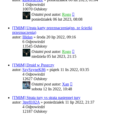
1
Odpowiedzi
10070
Odsłony
Ostatni post
autor:
Rogo
poniedziałek 06 lut 2023, 08:08
[TMiM] Utrata karty przeznaczenia(np. ze ścieżki
przeznaczenia)
autor:
Illidan
»
środa 20 lip 2022, 09:16
6
Odpowiedzi
13545
Odsłony
Ostatni post
autor:
Rogo
niedziela 05 lut 2023, 21:15
[TMiM] Druid w Puszczy
autor:
SzySzyneK86
»
piątek 11 lis 2022, 03:35
4
Odpowiedzi
12627
Odsłony
Ostatni post
autor:
Xan
sobota 12 lis 2022, 10:48
[TMiM] Strata tury vs strata następnej tury
autor:
3trefl102A
»
poniedziałek 11 lip 2022, 21:37
4
Odpowiedzi
12187
Odsłony