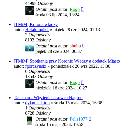
44998
Odsłony
Ostatni post
autor:
Rogo
środa 03 lip 2024, 13:24
[TMiM] Korona władzy
autor:
Hefalumpikk
»
piątek 28 cze 2024, 01:13
2
Odpowiedzi
8193
Odsłony
Ostatni post
autor:
abubu
piątek 28 cze 2024, 06:37
[TMiM] Spotkania przy Koronie Władzy a dodatek Miasto
autor:
fgorczynski
»
poniedziałek 26 wrz 2022, 13:30
6
Odpowiedzi
13543
Odsłony
Ostatni post
autor:
Rogo
niedziela 16 cze 2024, 10:27
Talisman - Więzienie - Łowca Nagród
autor:
dylan_eil_ton
»
środa 15 maja 2024, 16:38
1
Odpowiedzi
8728
Odsłony
Ostatni post
autor:
Felis1977
środa 15 maja 2024, 19:58