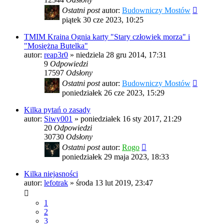
Ostatni post
autor:
Budowniczy Mostów
piątek 30 cze 2023, 10:25
TMIM Kraina Ognia karty "Stary człowiek morza" i
"Mosiężna Butelka"
autor:
reap3r0
»
niedziela 28 gru 2014, 17:31
9
Odpowiedzi
17597
Odsłony
Ostatni post
autor:
Budowniczy Mostów
poniedziałek 26 cze 2023, 15:29
Kilka pytań o zasady
autor:
Siwy001
»
poniedziałek 16 sty 2017, 21:29
20
Odpowiedzi
30730
Odsłony
Ostatni post
autor:
Rogo
poniedziałek 29 maja 2023, 18:33
Kilka niejasności
autor:
lefotrak
»
środa 13 lut 2019, 23:47
1
2
3