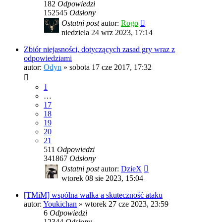
182
Odpowiedzi
152545
Odsłony
Ostatni post
autor:
Rogo
niedziela 24 wrz 2023, 17:14
Zbiór niejasności, dotyczących zasad gry wraz z
odpowiedziami
autor:
Odyn
»
sobota 17 cze 2017, 17:32
1
…
17
18
19
20
21
511
Odpowiedzi
341867
Odsłony
Ostatni post
autor:
DzieX
wtorek 08 sie 2023, 15:04
[TMiM] wspólna walka a skuteczność ataku
autor:
Youkichan
»
wtorek 27 cze 2023, 23:59
6
Odpowiedzi
12344
Odsłony