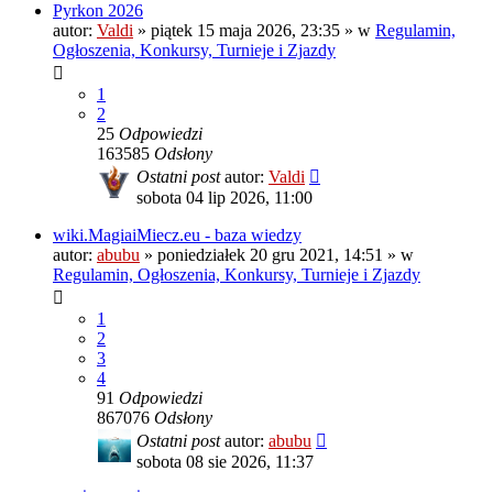
Pyrkon 2026
autor:
Valdi
»
piątek 15 maja 2026, 23:35
» w
Regulamin,
Ogłoszenia, Konkursy, Turnieje i Zjazdy
1
2
25
Odpowiedzi
163585
Odsłony
Ostatni post
autor:
Valdi
sobota 04 lip 2026, 11:00
wiki.MagiaiMiecz.eu - baza wiedzy
autor:
abubu
»
poniedziałek 20 gru 2021, 14:51
» w
Regulamin, Ogłoszenia, Konkursy, Turnieje i Zjazdy
1
2
3
4
91
Odpowiedzi
867076
Odsłony
Ostatni post
autor:
abubu
sobota 08 sie 2026, 11:37