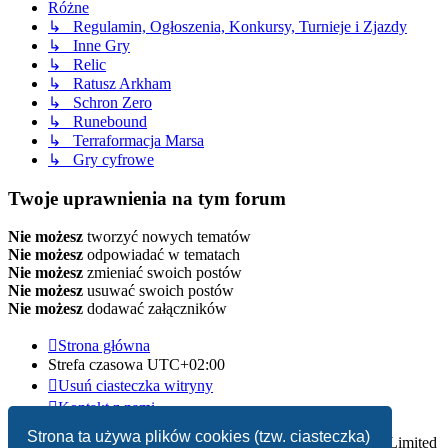
Różne
↳ Regulamin, Ogłoszenia, Konkursy, Turnieje i Zjazdy
↳ Inne Gry
↳ Relic
↳ Ratusz Arkham
↳ Schron Zero
↳ Runebound
↳ Terraformacja Marsa
↳ Gry cyfrowe
Twoje uprawnienia na tym forum
Nie możesz
tworzyć nowych tematów
Nie możesz
odpowiadać w tematach
Nie możesz
zmieniać swoich postów
Nie możesz
usuwać swoich postów
Nie możesz
dodawać załączników
Strona główna
Strefa czasowa
UTC+02:00
Usuń ciasteczka witryny
Kontakt z nami
Strona ta używa plików cookies (tzw. ciasteczka)
Technologię dostarcza
phpBB
® Forum Software © phpBB Limited