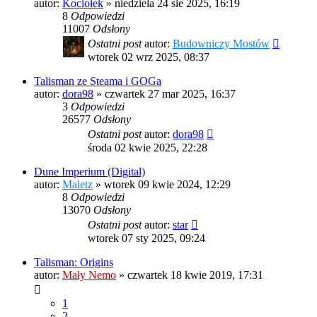
autor:
Kociołek
»
niedziela 24 sie 2025, 16:19
8
Odpowiedzi
11007
Odsłony
Ostatni post
autor:
Budowniczy Mostów
wtorek 02 wrz 2025, 08:37
Talisman ze Steama i GOGa
autor:
dora98
»
czwartek 27 mar 2025, 16:37
3
Odpowiedzi
26577
Odsłony
Ostatni post
autor:
dora98
środa 02 kwie 2025, 22:28
Dune Imperium (Digital)
autor:
Maletz
»
wtorek 09 kwie 2024, 12:29
8
Odpowiedzi
13070
Odsłony
Ostatni post
autor:
star
wtorek 07 sty 2025, 09:24
Talisman: Origins
autor:
Mały Nemo
»
czwartek 18 kwie 2019, 17:31
1
2