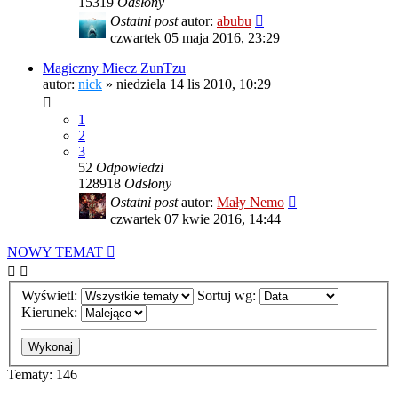
15319
Odsłony
Ostatni post
autor:
abubu
czwartek 05 maja 2016, 23:29
Magiczny Miecz ZunTzu
autor:
nick
»
niedziela 14 lis 2010, 10:29
1
2
3
52
Odpowiedzi
128918
Odsłony
Ostatni post
autor:
Mały Nemo
czwartek 07 kwie 2016, 14:44
NOWY TEMAT
Wyświetl:
Sortuj wg:
Kierunek:
Tematy: 146