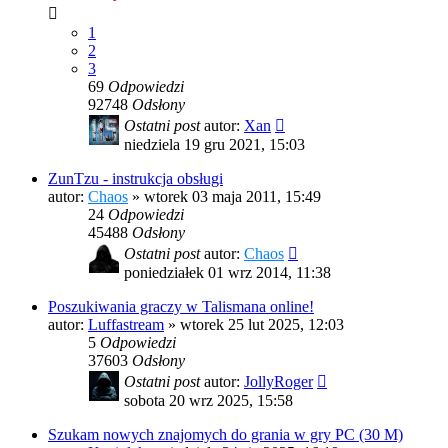
1
2
3
69
Odpowiedzi
92748
Odsłony
Ostatni post
autor:
Xan
niedziela 19 gru 2021, 15:03
ZunTzu - instrukcja obsługi
autor:
Chaos
»
wtorek 03 maja 2011, 15:49
24
Odpowiedzi
45488
Odsłony
Ostatni post
autor:
Chaos
poniedziałek 01 wrz 2014, 11:38
Poszukiwania graczy w Talismana online!
autor:
Luffastream
»
wtorek 25 lut 2025, 12:03
5
Odpowiedzi
37603
Odsłony
Ostatni post
autor:
JollyRoger
sobota 20 wrz 2025, 15:58
Szukam nowych znajomych do grania w gry PC (30 M)