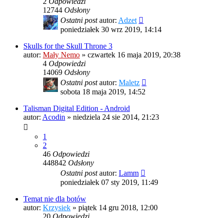
2
Odpowiedzi
12744
Odsłony
Ostatni post
autor:
Adzet
poniedziałek 30 wrz 2019, 14:14
Skulls for the Skull Throne 3
autor:
Mały Nemo
»
czwartek 16 maja 2019, 20:38
4
Odpowiedzi
14069
Odsłony
Ostatni post
autor:
Maletz
sobota 18 maja 2019, 14:52
Talisman Digital Edition - Android
autor:
Acodin
»
niedziela 24 sie 2014, 21:23
1
2
46
Odpowiedzi
448842
Odsłony
Ostatni post
autor:
Lamm
poniedziałek 07 sty 2019, 11:49
Temat nie dla botów
autor:
Krzysiek
»
piątek 14 gru 2018, 12:00
20
Odpowiedzi