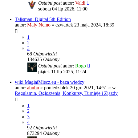
Ostatni post
autor:
Valdi
sobota 04 lip 2026, 11:00
Talisman: Digital 5th Edition
autor:
Mały Nemo
»
czwartek 23 maja 2024, 18:39
1
2
3
68
Odpowiedzi
134635
Odsłony
Ostatni post
autor:
Rogo
piątek 11 lip 2025, 11:24
wiki.MagiaiMiecz.eu - baza wiedzy
autor:
abubu
»
poniedziałek 20 gru 2021, 14:51
» w
Regulamin, Ogłoszenia, Konkursy, Turnieje i Zjazdy
1
2
3
4
92
Odpowiedzi
873294
Odsłony