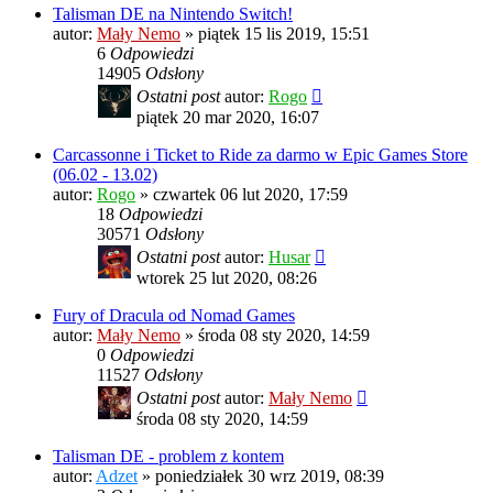
Talisman DE na Nintendo Switch!
autor:
Mały Nemo
»
piątek 15 lis 2019, 15:51
6
Odpowiedzi
14905
Odsłony
Ostatni post
autor:
Rogo
piątek 20 mar 2020, 16:07
Carcassonne i Ticket to Ride za darmo w Epic Games Store
(06.02 - 13.02)
autor:
Rogo
»
czwartek 06 lut 2020, 17:59
18
Odpowiedzi
30571
Odsłony
Ostatni post
autor:
Husar
wtorek 25 lut 2020, 08:26
Fury of Dracula od Nomad Games
autor:
Mały Nemo
»
środa 08 sty 2020, 14:59
0
Odpowiedzi
11527
Odsłony
Ostatni post
autor:
Mały Nemo
środa 08 sty 2020, 14:59
Talisman DE - problem z kontem
autor:
Adzet
»
poniedziałek 30 wrz 2019, 08:39