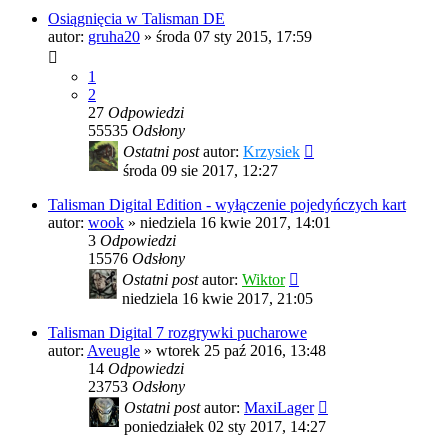
Osiągnięcia w Talisman DE
autor:
gruha20
»
środa 07 sty 2015, 17:59
1
2
27
Odpowiedzi
55535
Odsłony
Ostatni post
autor:
Krzysiek
środa 09 sie 2017, 12:27
Talisman Digital Edition - wyłączenie pojedyńczych kart
autor:
wook
»
niedziela 16 kwie 2017, 14:01
3
Odpowiedzi
15576
Odsłony
Ostatni post
autor:
Wiktor
niedziela 16 kwie 2017, 21:05
Talisman Digital 7 rozgrywki pucharowe
autor:
Aveugle
»
wtorek 25 paź 2016, 13:48
14
Odpowiedzi
23753
Odsłony
Ostatni post
autor:
MaxiLager
poniedziałek 02 sty 2017, 14:27