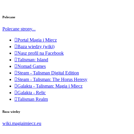
Polecane
Polecane strony...
Portal Magia i Miecz
Baza wiedzy (wiki)
Nasz profil na Facebook
Talisman: Island
Nomad Games
Steam - Talisman Digital Edition
Steam - Talisman: The Horus Heresy
Galakta - Talisman: Magia i Miecz
Galakta - Relic
Talisman Realm
Baza wiedzy
wiki.magiaimiecz.eu