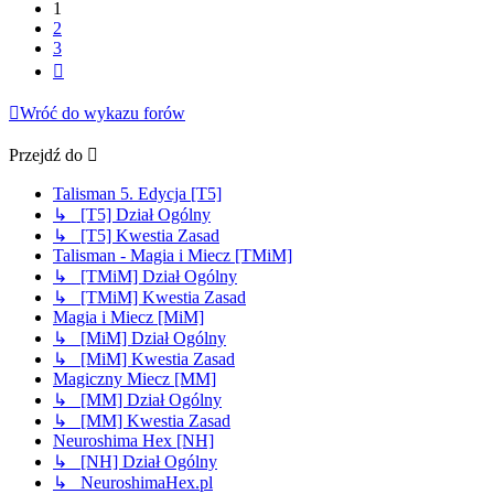
1
2
3
Następna
Wróć do wykazu forów
Przejdź do
Talisman 5. Edycja [T5]
↳ [T5] Dział Ogólny
↳ [T5] Kwestia Zasad
Talisman - Magia i Miecz [TMiM]
↳ [TMiM] Dział Ogólny
↳ [TMiM] Kwestia Zasad
Magia i Miecz [MiM]
↳ [MiM] Dział Ogólny
↳ [MiM] Kwestia Zasad
Magiczny Miecz [MM]
↳ [MM] Dział Ogólny
↳ [MM] Kwestia Zasad
Neuroshima Hex [NH]
↳ [NH] Dział Ogólny
↳ NeuroshimaHex.pl