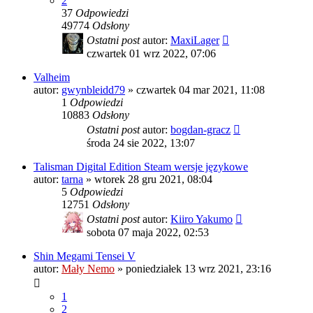
2
37
Odpowiedzi
49774
Odsłony
Ostatni post
autor:
MaxiLager
czwartek 01 wrz 2022, 07:06
Valheim
autor:
gwynbleidd79
»
czwartek 04 mar 2021, 11:08
1
Odpowiedzi
10883
Odsłony
Ostatni post
autor:
bogdan-gracz
środa 24 sie 2022, 13:07
Talisman Digital Edition Steam wersje językowe
autor:
tarna
»
wtorek 28 gru 2021, 08:04
5
Odpowiedzi
12751
Odsłony
Ostatni post
autor:
Kiiro Yakumo
sobota 07 maja 2022, 02:53
Shin Megami Tensei V
autor:
Mały Nemo
»
poniedziałek 13 wrz 2021, 23:16
1
2