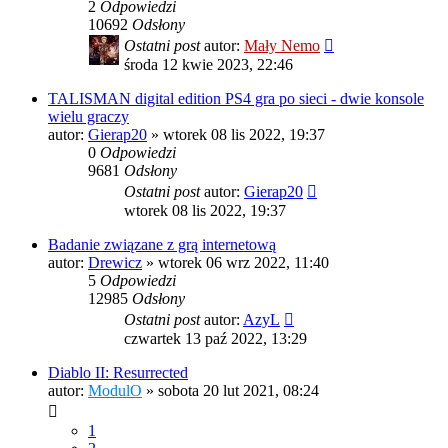
2
Odpowiedzi
10692
Odsłony
Ostatni post
autor:
Mały Nemo
środa 12 kwie 2023, 22:46
TALISMAN digital edition PS4 gra po sieci - dwie konsole
wielu graczy
autor:
Gierap20
»
wtorek 08 lis 2022, 19:37
0
Odpowiedzi
9681
Odsłony
Ostatni post
autor:
Gierap20
wtorek 08 lis 2022, 19:37
Badanie związane z grą internetową
autor:
Drewicz
»
wtorek 06 wrz 2022, 11:40
5
Odpowiedzi
12985
Odsłony
Ostatni post
autor:
AzyL
czwartek 13 paź 2022, 13:29
Diablo II: Resurrected
autor:
ModulO
»
sobota 20 lut 2021, 08:24
1