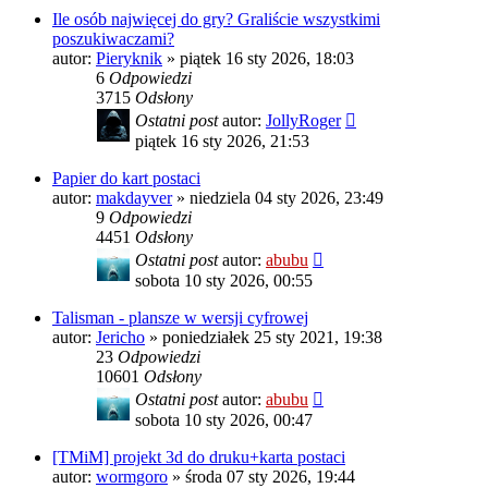
Ile osób najwięcej do gry? Graliście wszystkimi
poszukiwaczami?
autor:
Pieryknik
»
piątek 16 sty 2026, 18:03
6
Odpowiedzi
3715
Odsłony
Ostatni post
autor:
JollyRoger
piątek 16 sty 2026, 21:53
Papier do kart postaci
autor:
makdayver
»
niedziela 04 sty 2026, 23:49
9
Odpowiedzi
4451
Odsłony
Ostatni post
autor:
abubu
sobota 10 sty 2026, 00:55
Talisman - plansze w wersji cyfrowej
autor:
Jericho
»
poniedziałek 25 sty 2021, 19:38
23
Odpowiedzi
10601
Odsłony
Ostatni post
autor:
abubu
sobota 10 sty 2026, 00:47
[TMiM] projekt 3d do druku+karta postaci
autor:
wormgoro
»
środa 07 sty 2026, 19:44