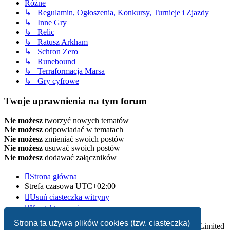
Różne
↳ Regulamin, Ogłoszenia, Konkursy, Turnieje i Zjazdy
↳ Inne Gry
↳ Relic
↳ Ratusz Arkham
↳ Schron Zero
↳ Runebound
↳ Terraformacja Marsa
↳ Gry cyfrowe
Twoje uprawnienia na tym forum
Nie możesz
tworzyć nowych tematów
Nie możesz
odpowiadać w tematach
Nie możesz
zmieniać swoich postów
Nie możesz
usuwać swoich postów
Nie możesz
dodawać załączników
Strona główna
Strefa czasowa
UTC+02:00
Usuń ciasteczka witryny
Kontakt z nami
Strona ta używa plików cookies (tzw. ciasteczka)
Technologię dostarcza
phpBB
® Forum Software © phpBB Limited