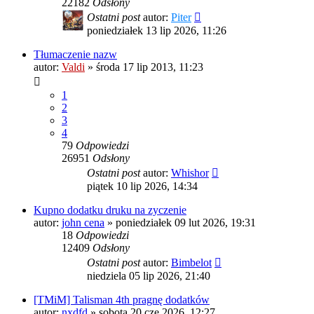
22182
Odsłony
Ostatni post
autor:
Piter
poniedziałek 13 lip 2026, 11:26
Tłumaczenie nazw
autor:
Valdi
»
środa 17 lip 2013, 11:23
1
2
3
4
79
Odpowiedzi
26951
Odsłony
Ostatni post
autor:
Whishor
piątek 10 lip 2026, 14:34
Kupno dodatku druku na zyczenie
autor:
john cena
»
poniedziałek 09 lut 2026, 19:31
18
Odpowiedzi
12409
Odsłony
Ostatni post
autor:
Bimbelot
niedziela 05 lip 2026, 21:40
[TMiM] Talisman 4th pragnę dodatków
autor:
nxdfd
»
sobota 20 cze 2026, 12:27