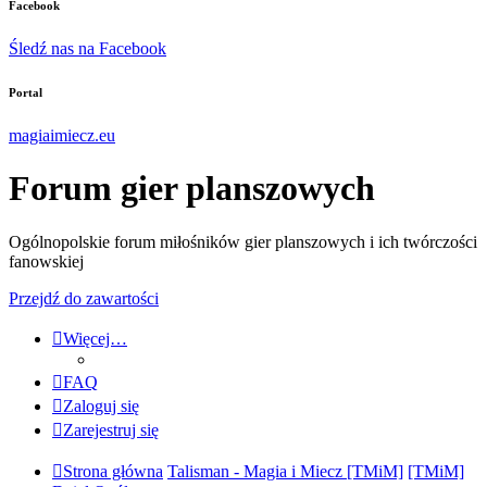
Facebook
Śledź nas na Facebook
Portal
magiaimiecz.eu
Forum gier planszowych
Ogólnopolskie forum miłośników gier planszowych i ich twórczości
fanowskiej
Przejdź do zawartości
Więcej…
FAQ
Zaloguj się
Zarejestruj się
Strona główna
Talisman - Magia i Miecz [TMiM]
[TMiM]