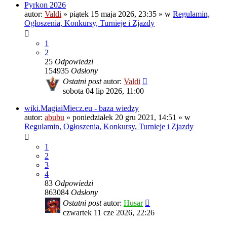
Pyrkon 2026
autor:
Valdi
»
piątek 15 maja 2026, 23:35
» w
Regulamin,
Ogłoszenia, Konkursy, Turnieje i Zjazdy
1
2
25
Odpowiedzi
154935
Odsłony
Ostatni post
autor:
Valdi
sobota 04 lip 2026, 11:00
wiki.MagiaiMiecz.eu - baza wiedzy
autor:
abubu
»
poniedziałek 20 gru 2021, 14:51
» w
Regulamin, Ogłoszenia, Konkursy, Turnieje i Zjazdy
1
2
3
4
83
Odpowiedzi
863084
Odsłony
Ostatni post
autor:
Husar
czwartek 11 cze 2026, 22:26