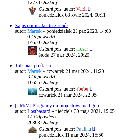
12773
Odsłony
Ostatni post
autor:
Valdi
poniedziałek 08 kwie 2024, 00:11
Zapis partii - Jak to zrobić?
autor:
Martek
»
poniedziałek 23 paź 2023, 14:03
9
Odpowiedzi
14630
Odsłony
Ostatni post
autor:
Husar
środa 27 mar 2024, 20:20
Talisman po śląsku.
autor:
Martek
»
czwartek 21 mar 2024, 11:20
3
Odpowiedzi
10655
Odsłony
Ostatni post
autor:
abubu
czwartek 21 mar 2024, 22:05
[TMiM] Programy do projektowania figurek
autor:
Lostbastard
»
niedziela 30 maja 2021, 15:05
14
Odpowiedzi
20808
Odsłony
Ostatni post
autor:
Paulina
poniedziałek 11 mar 2024, 15:50