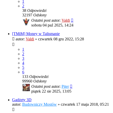
1
2
38
Odpowiedzi
32197
Odsłony
Ostatni post
autor:
Valdi
sobota 04 paź 2025, 14:24
[TMiM] Money w Talismanie
autor:
Valdi
»
czwartek 08 gru 2022, 15:28
1
2
3
4
5
6
133
Odpowiedzi
99960
Odsłony
Ostatni post
autor:
Piter
piątek 22 sie 2025, 13:05
Gadżety 3D
autor:
Budowniczy Mostów
»
czwartek 17 maja 2018, 05:21