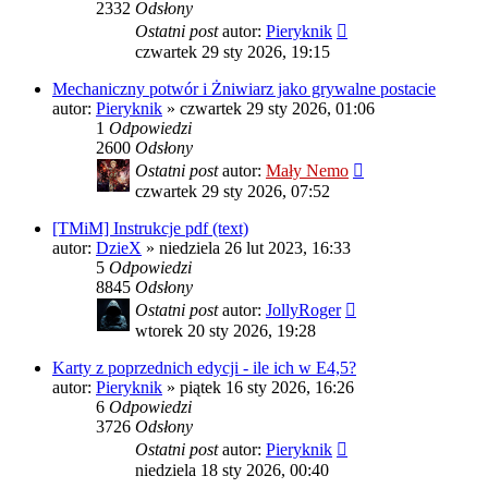
2332
Odsłony
Ostatni post
autor:
Pieryknik
czwartek 29 sty 2026, 19:15
Mechaniczny potwór i Żniwiarz jako grywalne postacie
autor:
Pieryknik
»
czwartek 29 sty 2026, 01:06
1
Odpowiedzi
2600
Odsłony
Ostatni post
autor:
Mały Nemo
czwartek 29 sty 2026, 07:52
[TMiM] Instrukcje pdf (text)
autor:
DzieX
»
niedziela 26 lut 2023, 16:33
5
Odpowiedzi
8845
Odsłony
Ostatni post
autor:
JollyRoger
wtorek 20 sty 2026, 19:28
Karty z poprzednich edycji - ile ich w E4,5?
autor:
Pieryknik
»
piątek 16 sty 2026, 16:26
6
Odpowiedzi
3726
Odsłony
Ostatni post
autor:
Pieryknik
niedziela 18 sty 2026, 00:40