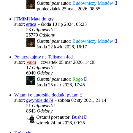
Ostatni post
autor:
Budowniczy Mostów
poniedziałek 25 maja 2026, 08:55
[TMiM] Mata do gry
autor:
ertica
»
środa 10 lip 2024, 05:25
23
Odpowiedzi
25770
Odsłony
Ostatni post
autor:
Budowniczy Mostów
środa 22 kwie 2026, 16:17
Ponarzekajmy na Talisman 4ed
autor:
Valdi
»
czwartek 05 mar 2026, 14:38
17
Odpowiedzi
6040
Odsłony
Ostatni post
autor:
Rogo
środa 25 mar 2026, 17:45
Witam i o autorskie dodatki pytam ;)
autor:
gwynbleidd79
»
sobota 02 sty 2021, 21:14
21
Odpowiedzi
8643
Odsłony
Ostatni post
autor:
Bushi
wtorek 24 lut 2026, 09:35
Kolekcje