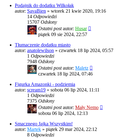
Podajnik do dodatku Wilkołak
autor:
SavaBien
»
wtorek 21 kwie 2020, 19:16
14
Odpowiedzi
15707
Odsłony
Ostatni post
autor:
Husar
piątek 09 sie 2024, 22:57
Tłumaczenie dodatku miasto
autor:
anatolewilson
»
czwartek 18 lip 2024, 05:57
1
Odpowiedzi
7948
Odsłony
Ostatni post
autor:
Maletz
czwartek 18 lip 2024, 07:46
Figurka Amazonki - podziemia
autor:
scream19
»
sobota 06 lip 2024, 11:11
1
Odpowiedzi
7375
Odsłony
Ostatni post
autor:
Mały Nemo
sobota 06 lip 2024, 12:13
Smacznego Jajka Wszystkim!
autor:
Martek
»
piątek 29 mar 2024, 22:12
8
Odpowiedzi