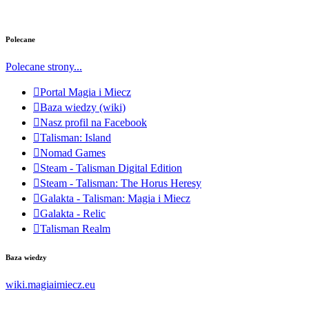
Polecane
Polecane strony...
Portal Magia i Miecz
Baza wiedzy (wiki)
Nasz profil na Facebook
Talisman: Island
Nomad Games
Steam - Talisman Digital Edition
Steam - Talisman: The Horus Heresy
Galakta - Talisman: Magia i Miecz
Galakta - Relic
Talisman Realm
Baza wiedzy
wiki.magiaimiecz.eu