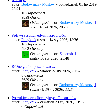
autor:
Budowniczy Mostów
»
poniedziałek 01 lip 2019,
23:21
10
Odpowiedzi
8938
Odsłony
Ostatni post
autor:
Budowniczy Mostów
środa 18 lut 2026, 20:29
Spis wszystkich edycji i zawartości
autor:
Pieryknik
»
środa 14 sty 2026, 18:36
10
Odpowiedzi
4962
Odsłony
Ostatni post
autor:
Zaberish
piątek 30 sty 2026, 23:48
Różne grafiki poszukiwaczy
autor:
Pieryknik
»
wtorek 27 sty 2026, 20:52
8
Odpowiedzi
3689
Odsłony
Ostatni post
autor:
Budowniczy Mostów
czwartek 29 sty 2026, 22:25
Poszukiwacze z licencyjnych Talismanów
autor:
Pieryknik
»
czwartek 29 sty 2026, 19:15
0
Odpowiedzi