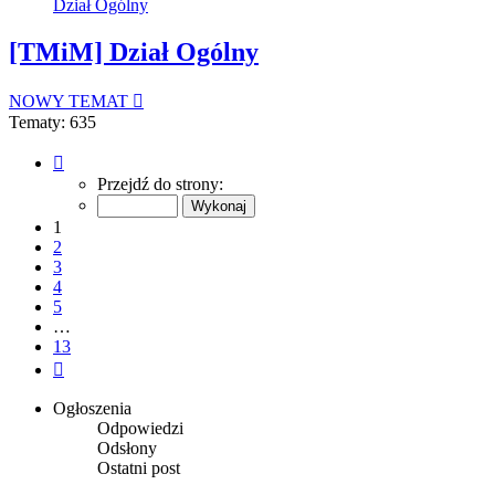
Dział Ogólny
[TMiM] Dział Ogólny
NOWY TEMAT
Tematy: 635
Strona
1
Przejdź do strony:
z
13
1
2
3
4
5
…
13
Następna
Ogłoszenia
Odpowiedzi
Odsłony
Ostatni post