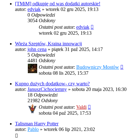
[TMiM] odkupię od was dodatki autorskie!
autor:
edviak
»
wtorek 02 gru 2025, 19:13
0
Odpowiedzi
3054
Odsłony
Ostatni post
autor:
edviak
wtorek 02 gru 2025, 19:13
Wieża Szeptów, Kraina innowacji
autor:
john cena
»
piątek 31 paź 2025, 14:17
5
Odpowiedzi
4481
Odsłony
Ostatni post
autor:
Budowniczy Mostów
sobota 08 lis 2025, 15:37
Kupno dużych dodatkow- czy warto?
autor:
JanuszCichociemny
»
sobota 20 maja 2023, 16:30
18
Odpowiedzi
21982
Odsłony
Ostatni post
autor:
Valdi
sobota 04 paź 2025, 17:53
Talisman Harry Potter
autor:
Pablo
»
wtorek 06 lip 2021, 23:02