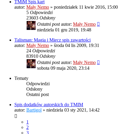
TMiM Spis kart
autor:
Mały Nemo
»
poniedziałek 11 kwie 2016, 15:00
5
Odpowiedzi
23603
Odsłony
Ostatni post
autor:
Mały Nemo
niedziela 01 gru 2019, 19:48
Talisman: Magia i Miecz spis zawartości
autor:
Mały Nemo
»
środa 04 lis 2009, 19:31
24
Odpowiedzi
83910
Odsłony
Ostatni post
autor:
Mały Nemo
sobota 09 maja 2020, 23:14
Tematy
Odpowiedzi
Odsłony
Ostatni post
Spis dodatków autorskich do TMIM
autor:
Bartigol
»
niedziela 03 sty 2021, 14:42
1
2
3