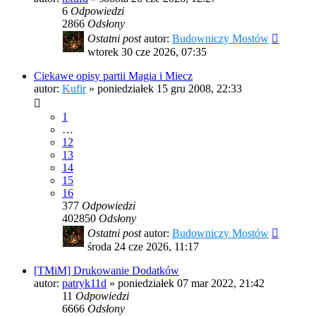
6
Odpowiedzi
2866
Odsłony
Ostatni post
autor:
Budowniczy Mostów
wtorek 30 cze 2026, 07:35
Ciekawe opisy partii Magia i Miecz
autor:
Kufir
»
poniedziałek 15 gru 2008, 22:33
1
…
12
13
14
15
16
377
Odpowiedzi
402850
Odsłony
Ostatni post
autor:
Budowniczy Mostów
środa 24 cze 2026, 11:17
[TMiM] Drukowanie Dodatków
autor:
patryk11d
»
poniedziałek 07 mar 2022, 21:42
11
Odpowiedzi
6666
Odsłony