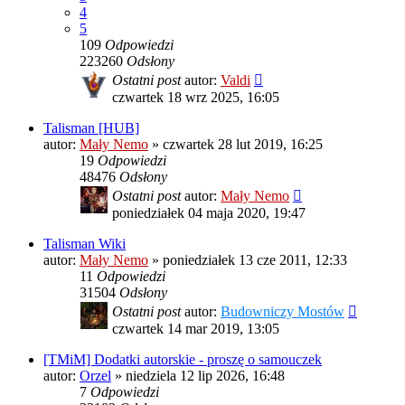
4
5
109
Odpowiedzi
223260
Odsłony
Ostatni post
autor:
Valdi
czwartek 18 wrz 2025, 16:05
Talisman [HUB]
autor:
Mały Nemo
»
czwartek 28 lut 2019, 16:25
19
Odpowiedzi
48476
Odsłony
Ostatni post
autor:
Mały Nemo
poniedziałek 04 maja 2020, 19:47
Talisman Wiki
autor:
Mały Nemo
»
poniedziałek 13 cze 2011, 12:33
11
Odpowiedzi
31504
Odsłony
Ostatni post
autor:
Budowniczy Mostów
czwartek 14 mar 2019, 13:05
[TMiM] Dodatki autorskie - proszę o samouczek
autor:
Orzel
»
niedziela 12 lip 2026, 16:48
7
Odpowiedzi