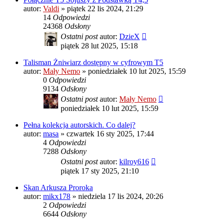
autor:
Valdi
»
piątek 22 lis 2024, 21:29
14
Odpowiedzi
24368
Odsłony
Ostatni post
autor:
DzieX
piątek 28 lut 2025, 15:18
Talisman Żniwiarz dostępny w cyfrowym T5
autor:
Mały Nemo
»
poniedziałek 10 lut 2025, 15:59
0
Odpowiedzi
9134
Odsłony
Ostatni post
autor:
Mały Nemo
poniedziałek 10 lut 2025, 15:59
Pełna kolekcja autorskich. Co dalej?
autor:
masa
»
czwartek 16 sty 2025, 17:44
4
Odpowiedzi
7288
Odsłony
Ostatni post
autor:
kilroy616
piątek 17 sty 2025, 21:10
Skan Arkusza Proroka
autor:
mikx178
»
niedziela 17 lis 2024, 20:26
2
Odpowiedzi
6644
Odsłony