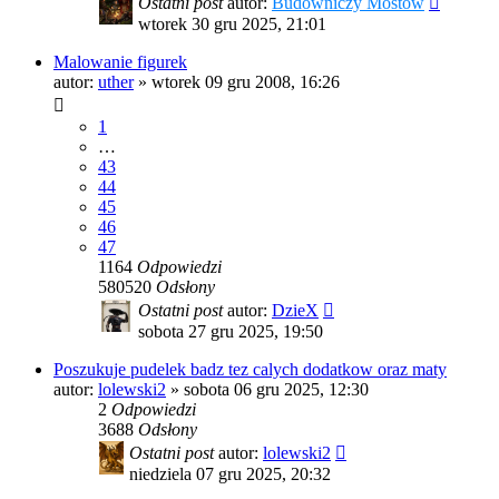
Ostatni post
autor:
Budowniczy Mostów
wtorek 30 gru 2025, 21:01
Malowanie figurek
autor:
uther
»
wtorek 09 gru 2008, 16:26
1
…
43
44
45
46
47
1164
Odpowiedzi
580520
Odsłony
Ostatni post
autor:
DzieX
sobota 27 gru 2025, 19:50
Poszukuje pudelek badz tez calych dodatkow oraz maty
autor:
lolewski2
»
sobota 06 gru 2025, 12:30
2
Odpowiedzi
3688
Odsłony
Ostatni post
autor:
lolewski2
niedziela 07 gru 2025, 20:32