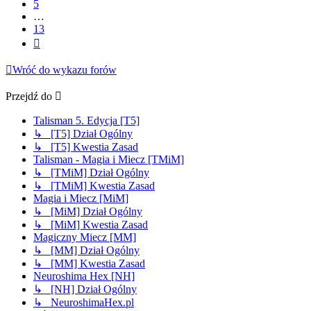
5
…
13
Następna
Wróć do wykazu forów
Przejdź do
Talisman 5. Edycja [T5]
↳ [T5] Dział Ogólny
↳ [T5] Kwestia Zasad
Talisman - Magia i Miecz [TMiM]
↳ [TMiM] Dział Ogólny
↳ [TMiM] Kwestia Zasad
Magia i Miecz [MiM]
↳ [MiM] Dział Ogólny
↳ [MiM] Kwestia Zasad
Magiczny Miecz [MM]
↳ [MM] Dział Ogólny
↳ [MM] Kwestia Zasad
Neuroshima Hex [NH]
↳ [NH] Dział Ogólny
↳ NeuroshimaHex.pl