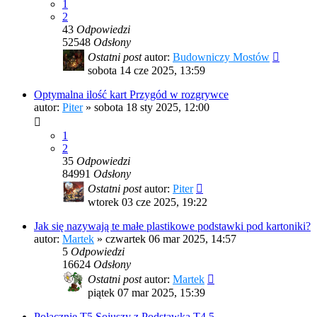
1
2
43
Odpowiedzi
52548
Odsłony
Ostatni post
autor:
Budowniczy Mostów
sobota 14 cze 2025, 13:59
Optymalna ilość kart Przygód w rozgrywce
autor:
Piter
»
sobota 18 sty 2025, 12:00
1
2
35
Odpowiedzi
84991
Odsłony
Ostatni post
autor:
Piter
wtorek 03 cze 2025, 19:22
Jak się nazywają te małe plastikowe podstawki pod kartoniki?
autor:
Martek
»
czwartek 06 mar 2025, 14:57
5
Odpowiedzi
16624
Odsłony
Ostatni post
autor:
Martek
piątek 07 mar 2025, 15:39
Połącznie T5 Sojuszy z Podstawką T4,5