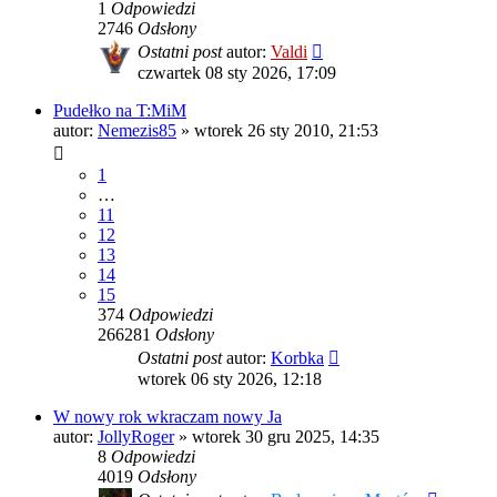
1
Odpowiedzi
2746
Odsłony
Ostatni post
autor:
Valdi
czwartek 08 sty 2026, 17:09
Pudełko na T:MiM
autor:
Nemezis85
»
wtorek 26 sty 2010, 21:53
1
…
11
12
13
14
15
374
Odpowiedzi
266281
Odsłony
Ostatni post
autor:
Korbka
wtorek 06 sty 2026, 12:18
W nowy rok wkraczam nowy Ja
autor:
JollyRoger
»
wtorek 30 gru 2025, 14:35
8
Odpowiedzi
4019
Odsłony