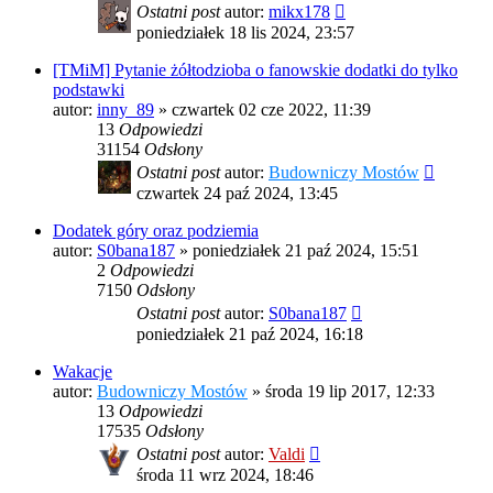
Ostatni post
autor:
mikx178
poniedziałek 18 lis 2024, 23:57
[TMiM] Pytanie żółtodzioba o fanowskie dodatki do tylko
podstawki
autor:
inny_89
»
czwartek 02 cze 2022, 11:39
13
Odpowiedzi
31154
Odsłony
Ostatni post
autor:
Budowniczy Mostów
czwartek 24 paź 2024, 13:45
Dodatek góry oraz podziemia
autor:
S0bana187
»
poniedziałek 21 paź 2024, 15:51
2
Odpowiedzi
7150
Odsłony
Ostatni post
autor:
S0bana187
poniedziałek 21 paź 2024, 16:18
Wakacje
autor:
Budowniczy Mostów
»
środa 19 lip 2017, 12:33
13
Odpowiedzi
17535
Odsłony
Ostatni post
autor:
Valdi
środa 11 wrz 2024, 18:46