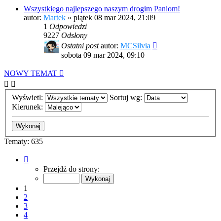
Wszystkiego najlepszego naszym drogim Paniom!
autor:
Martek
»
piątek 08 mar 2024, 21:09
1
Odpowiedzi
9227
Odsłony
Ostatni post
autor:
MCSilvia
sobota 09 mar 2024, 09:10
NOWY TEMAT
Wyświetl:
Sortuj wg:
Kierunek:
Tematy: 635
Strona
1
Przejdź do strony:
z
13
1
2
3
4