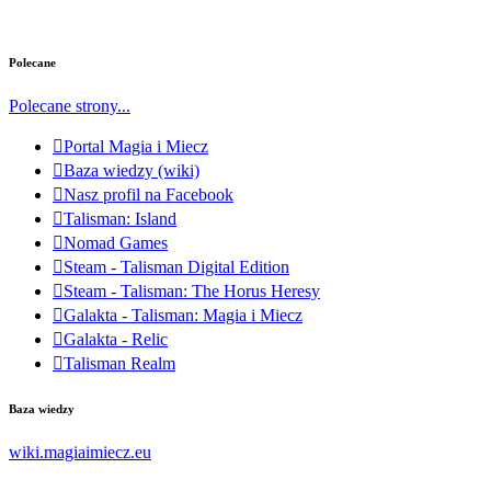
Polecane
Polecane strony...
Portal Magia i Miecz
Baza wiedzy (wiki)
Nasz profil na Facebook
Talisman: Island
Nomad Games
Steam - Talisman Digital Edition
Steam - Talisman: The Horus Heresy
Galakta - Talisman: Magia i Miecz
Galakta - Relic
Talisman Realm
Baza wiedzy
wiki.magiaimiecz.eu