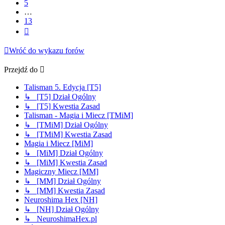
5
…
13
Następna
Wróć do wykazu forów
Przejdź do
Talisman 5. Edycja [T5]
↳ [T5] Dział Ogólny
↳ [T5] Kwestia Zasad
Talisman - Magia i Miecz [TMiM]
↳ [TMiM] Dział Ogólny
↳ [TMiM] Kwestia Zasad
Magia i Miecz [MiM]
↳ [MiM] Dział Ogólny
↳ [MiM] Kwestia Zasad
Magiczny Miecz [MM]
↳ [MM] Dział Ogólny
↳ [MM] Kwestia Zasad
Neuroshima Hex [NH]
↳ [NH] Dział Ogólny
↳ NeuroshimaHex.pl