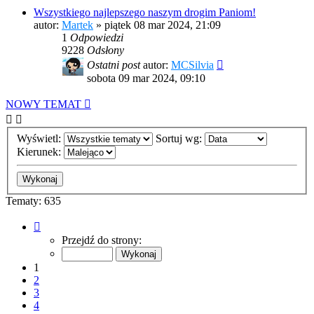
Wszystkiego najlepszego naszym drogim Paniom!
autor:
Martek
»
piątek 08 mar 2024, 21:09
1
Odpowiedzi
9228
Odsłony
Ostatni post
autor:
MCSilvia
sobota 09 mar 2024, 09:10
NOWY TEMAT
Wyświetl:
Sortuj wg:
Kierunek:
Tematy: 635
Strona
1
Przejdź do strony:
z
13
1
2
3
4