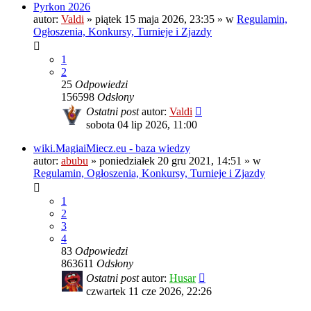
Pyrkon 2026
autor:
Valdi
»
piątek 15 maja 2026, 23:35
» w
Regulamin,
Ogłoszenia, Konkursy, Turnieje i Zjazdy
1
2
25
Odpowiedzi
156598
Odsłony
Ostatni post
autor:
Valdi
sobota 04 lip 2026, 11:00
wiki.MagiaiMiecz.eu - baza wiedzy
autor:
abubu
»
poniedziałek 20 gru 2021, 14:51
» w
Regulamin, Ogłoszenia, Konkursy, Turnieje i Zjazdy
1
2
3
4
83
Odpowiedzi
863611
Odsłony
Ostatni post
autor:
Husar
czwartek 11 cze 2026, 22:26