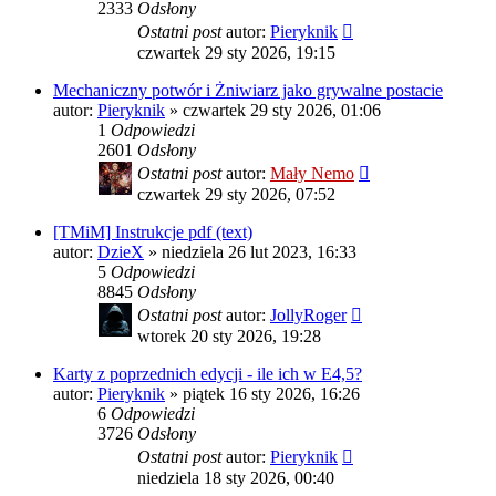
2333
Odsłony
Ostatni post
autor:
Pieryknik
czwartek 29 sty 2026, 19:15
Mechaniczny potwór i Żniwiarz jako grywalne postacie
autor:
Pieryknik
»
czwartek 29 sty 2026, 01:06
1
Odpowiedzi
2601
Odsłony
Ostatni post
autor:
Mały Nemo
czwartek 29 sty 2026, 07:52
[TMiM] Instrukcje pdf (text)
autor:
DzieX
»
niedziela 26 lut 2023, 16:33
5
Odpowiedzi
8845
Odsłony
Ostatni post
autor:
JollyRoger
wtorek 20 sty 2026, 19:28
Karty z poprzednich edycji - ile ich w E4,5?
autor:
Pieryknik
»
piątek 16 sty 2026, 16:26
6
Odpowiedzi
3726
Odsłony
Ostatni post
autor:
Pieryknik
niedziela 18 sty 2026, 00:40