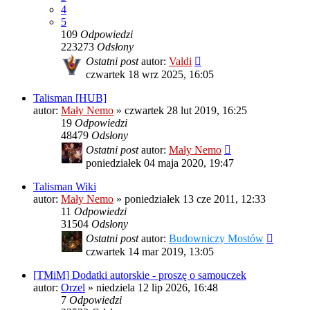
4
5
109
Odpowiedzi
223273
Odsłony
Ostatni post
autor:
Valdi
czwartek 18 wrz 2025, 16:05
Talisman [HUB]
autor:
Mały Nemo
»
czwartek 28 lut 2019, 16:25
19
Odpowiedzi
48479
Odsłony
Ostatni post
autor:
Mały Nemo
poniedziałek 04 maja 2020, 19:47
Talisman Wiki
autor:
Mały Nemo
»
poniedziałek 13 cze 2011, 12:33
11
Odpowiedzi
31504
Odsłony
Ostatni post
autor:
Budowniczy Mostów
czwartek 14 mar 2019, 13:05
[TMiM] Dodatki autorskie - proszę o samouczek
autor:
Orzel
»
niedziela 12 lip 2026, 16:48
7
Odpowiedzi