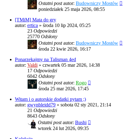
Ostatni post
autor:
Budowniczy Mostów
poniedziałek 25 maja 2026, 08:55
[TMiM] Mata do gry
autor:
ertica
»
środa 10 lip 2024, 05:25
23
Odpowiedzi
25770
Odsłony
Ostatni post
autor:
Budowniczy Mostów
środa 22 kwie 2026, 16:17
Ponarzekajmy na Talisman 4ed
autor:
Valdi
»
czwartek 05 mar 2026, 14:38
17
Odpowiedzi
6042
Odsłony
Ostatni post
autor:
Rogo
środa 25 mar 2026, 17:45
Witam i o autorskie dodatki pytam ;)
autor:
gwynbleidd79
»
sobota 02 sty 2021, 21:14
21
Odpowiedzi
8643
Odsłony
Ostatni post
autor:
Bushi
wtorek 24 lut 2026, 09:35
Kolekcje