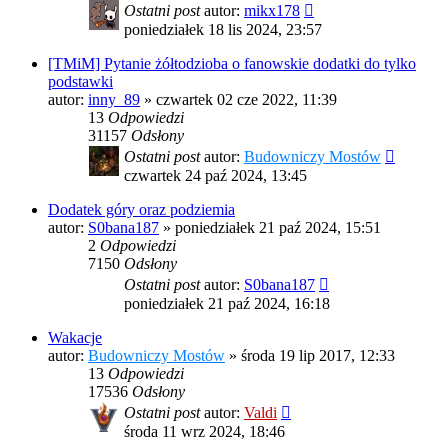
Ostatni post
autor:
mikx178
poniedziałek 18 lis 2024, 23:57
[TMiM] Pytanie żółtodzioba o fanowskie dodatki do tylko
podstawki
autor:
inny_89
»
czwartek 02 cze 2022, 11:39
13
Odpowiedzi
31157
Odsłony
Ostatni post
autor:
Budowniczy Mostów
czwartek 24 paź 2024, 13:45
Dodatek góry oraz podziemia
autor:
S0bana187
»
poniedziałek 21 paź 2024, 15:51
2
Odpowiedzi
7150
Odsłony
Ostatni post
autor:
S0bana187
poniedziałek 21 paź 2024, 16:18
Wakacje
autor:
Budowniczy Mostów
»
środa 19 lip 2017, 12:33
13
Odpowiedzi
17536
Odsłony
Ostatni post
autor:
Valdi
środa 11 wrz 2024, 18:46