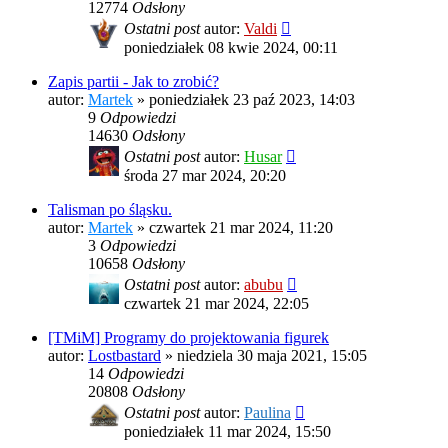
12774
Odsłony
Ostatni post
autor:
Valdi
poniedziałek 08 kwie 2024, 00:11
Zapis partii - Jak to zrobić?
autor:
Martek
»
poniedziałek 23 paź 2023, 14:03
9
Odpowiedzi
14630
Odsłony
Ostatni post
autor:
Husar
środa 27 mar 2024, 20:20
Talisman po śląsku.
autor:
Martek
»
czwartek 21 mar 2024, 11:20
3
Odpowiedzi
10658
Odsłony
Ostatni post
autor:
abubu
czwartek 21 mar 2024, 22:05
[TMiM] Programy do projektowania figurek
autor:
Lostbastard
»
niedziela 30 maja 2021, 15:05
14
Odpowiedzi
20808
Odsłony
Ostatni post
autor:
Paulina
poniedziałek 11 mar 2024, 15:50