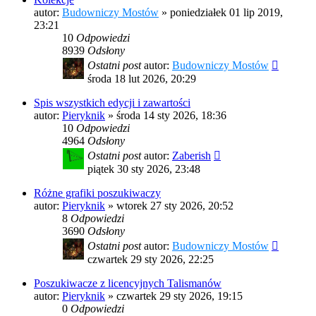
autor:
Budowniczy Mostów
»
poniedziałek 01 lip 2019,
23:21
10
Odpowiedzi
8939
Odsłony
Ostatni post
autor:
Budowniczy Mostów
środa 18 lut 2026, 20:29
Spis wszystkich edycji i zawartości
autor:
Pieryknik
»
środa 14 sty 2026, 18:36
10
Odpowiedzi
4964
Odsłony
Ostatni post
autor:
Zaberish
piątek 30 sty 2026, 23:48
Różne grafiki poszukiwaczy
autor:
Pieryknik
»
wtorek 27 sty 2026, 20:52
8
Odpowiedzi
3690
Odsłony
Ostatni post
autor:
Budowniczy Mostów
czwartek 29 sty 2026, 22:25
Poszukiwacze z licencyjnych Talismanów
autor:
Pieryknik
»
czwartek 29 sty 2026, 19:15
0
Odpowiedzi