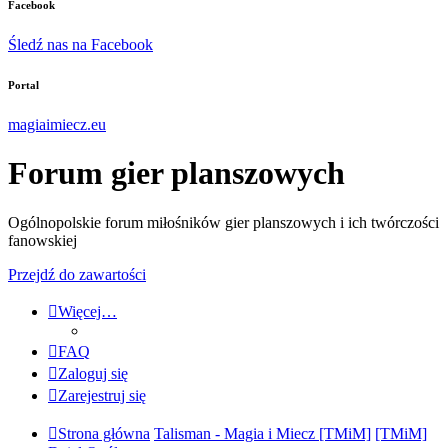
Facebook
Śledź nas na Facebook
Portal
magiaimiecz.eu
Forum gier planszowych
Ogólnopolskie forum miłośników gier planszowych i ich twórczości
fanowskiej
Przejdź do zawartości
Więcej…
FAQ
Zaloguj się
Zarejestruj się
Strona główna
Talisman - Magia i Miecz [TMiM]
[TMiM]