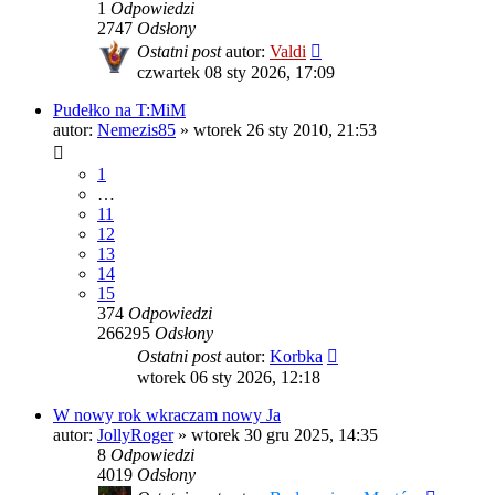
1
Odpowiedzi
2747
Odsłony
Ostatni post
autor:
Valdi
czwartek 08 sty 2026, 17:09
Pudełko na T:MiM
autor:
Nemezis85
»
wtorek 26 sty 2010, 21:53
1
…
11
12
13
14
15
374
Odpowiedzi
266295
Odsłony
Ostatni post
autor:
Korbka
wtorek 06 sty 2026, 12:18
W nowy rok wkraczam nowy Ja
autor:
JollyRoger
»
wtorek 30 gru 2025, 14:35
8
Odpowiedzi
4019
Odsłony