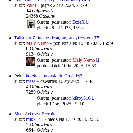
autor:
Valdi
»
piątek 22 lis 2024, 21:29
14
Odpowiedzi
24368
Odsłony
Ostatni post
autor:
DzieX
piątek 28 lut 2025, 15:18
Talisman Żniwiarz dostępny w cyfrowym T5
autor:
Mały Nemo
»
poniedziałek 10 lut 2025, 15:59
0
Odpowiedzi
9134
Odsłony
Ostatni post
autor:
Mały Nemo
poniedziałek 10 lut 2025, 15:59
Pełna kolekcja autorskich. Co dalej?
autor:
masa
»
czwartek 16 sty 2025, 17:44
4
Odpowiedzi
7289
Odsłony
Ostatni post
autor:
kilroy616
piątek 17 sty 2025, 21:10
Skan Arkusza Proroka
autor:
mikx178
»
niedziela 17 lis 2024, 20:26
2
Odpowiedzi
6644
Odsłony