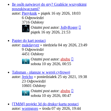
Ile osób najwięcej do gry? Graliście wszystkimi
poszukiwaczami?
autor:
Pieryknik
»
piątek 16 sty 2026, 18:03
6
Odpowiedzi
3716
Odsłony
Ostatni post
autor:
JollyRoger
piątek 16 sty 2026, 21:53
Papier do kart postaci
autor:
makdayver
»
niedziela 04 sty 2026, 23:49
9
Odpowiedzi
4451
Odsłony
Ostatni post
autor:
abubu
sobota 10 sty 2026, 00:55
Talisman - plansze w wersji cyfrowej
autor:
Jericho
»
poniedziałek 25 sty 2021, 19:38
23
Odpowiedzi
10601
Odsłony
Ostatni post
autor:
abubu
sobota 10 sty 2026, 00:47
[TMiM] projekt 3d do druku+karta postaci
autor:
wormgoro
»
środa 07 sty 2026, 19:44