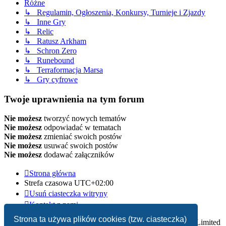
Różne
↳ Regulamin, Ogłoszenia, Konkursy, Turnieje i Zjazdy
↳ Inne Gry
↳ Relic
↳ Ratusz Arkham
↳ Schron Zero
↳ Runebound
↳ Terraformacja Marsa
↳ Gry cyfrowe
Twoje uprawnienia na tym forum
Nie możesz
tworzyć nowych tematów
Nie możesz
odpowiadać w tematach
Nie możesz
zmieniać swoich postów
Nie możesz
usuwać swoich postów
Nie możesz
dodawać załączników
Strona główna
Strefa czasowa
UTC+02:00
Usuń ciasteczka witryny
Kontakt z nami
Strona ta używa plików cookies (tzw. ciasteczka)
Technologię dostarcza
phpBB
® Forum Software © phpBB Limited