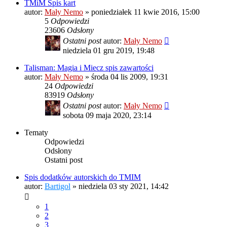
TMiM Spis kart
autor:
Mały Nemo
»
poniedziałek 11 kwie 2016, 15:00
5
Odpowiedzi
23606
Odsłony
Ostatni post
autor:
Mały Nemo
niedziela 01 gru 2019, 19:48
Talisman: Magia i Miecz spis zawartości
autor:
Mały Nemo
»
środa 04 lis 2009, 19:31
24
Odpowiedzi
83919
Odsłony
Ostatni post
autor:
Mały Nemo
sobota 09 maja 2020, 23:14
Tematy
Odpowiedzi
Odsłony
Ostatni post
Spis dodatków autorskich do TMIM
autor:
Bartigol
»
niedziela 03 sty 2021, 14:42
1
2
3