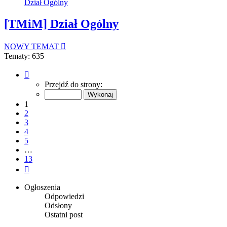
Dział Ogólny
[TMiM] Dział Ogólny
NOWY TEMAT
Tematy: 635
Strona
1
Przejdź do strony:
z
13
1
2
3
4
5
…
13
Następna
Ogłoszenia
Odpowiedzi
Odsłony
Ostatni post