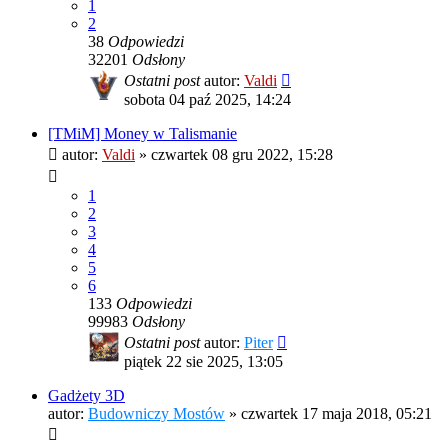
1
2
38
Odpowiedzi
32201
Odsłony
Ostatni post
autor:
Valdi
sobota 04 paź 2025, 14:24
[TMiM] Money w Talismanie
autor:
Valdi
»
czwartek 08 gru 2022, 15:28
1
2
3
4
5
6
133
Odpowiedzi
99983
Odsłony
Ostatni post
autor:
Piter
piątek 22 sie 2025, 13:05
Gadżety 3D
autor:
Budowniczy Mostów
»
czwartek 17 maja 2018, 05:21