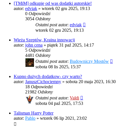
[TMiM] odkupię od was dodatki autorskie!
autor:
edviak
»
wtorek 02 gru 2025, 19:13
0
Odpowiedzi
3054
Odsłony
Ostatni post
autor:
edviak
wtorek 02 gru 2025, 19:13
Wieża Szeptów, Kraina innowacji
autor:
john cena
»
piątek 31 paź 2025, 14:17
5
Odpowiedzi
4481
Odsłony
Ostatni post
autor:
Budowniczy Mostów
sobota 08 lis 2025, 15:37
Kupno dużych dodatkow- czy warto?
autor:
JanuszCichociemny
»
sobota 20 maja 2023, 16:30
18
Odpowiedzi
21982
Odsłony
Ostatni post
autor:
Valdi
sobota 04 paź 2025, 17:53
Talisman Harry Potter
autor:
Pablo
»
wtorek 06 lip 2021, 23:02