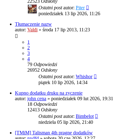
22523
Odsłony
Ostatni post
autor:
Piter
poniedziałek 13 lip 2026, 11:26
Tłumaczenie nazw
autor:
Valdi
»
środa 17 lip 2013, 11:23
1
2
3
4
79
Odpowiedzi
26952
Odsłony
Ostatni post
autor:
Whishor
piątek 10 lip 2026, 14:34
Kupno dodatku druku na zyczenie
autor:
john cena
»
poniedziałek 09 lut 2026, 19:31
18
Odpowiedzi
12413
Odsłony
Ostatni post
autor:
Bimbelot
niedziela 05 lip 2026, 21:40
[TMiM] Talisman 4th pragnę dodatków
autor:
nxdfd
»
sobota 20 cze 2026, 12:27