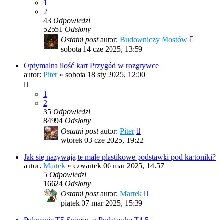
1
2
43
Odpowiedzi
52551
Odsłony
Ostatni post
autor:
Budowniczy Mostów
sobota 14 cze 2025, 13:59
Optymalna ilość kart Przygód w rozgrywce
autor:
Piter
»
sobota 18 sty 2025, 12:00
1
2
35
Odpowiedzi
84994
Odsłony
Ostatni post
autor:
Piter
wtorek 03 cze 2025, 19:22
Jak się nazywają te małe plastikowe podstawki pod kartoniki?
autor:
Martek
»
czwartek 06 mar 2025, 14:57
5
Odpowiedzi
16624
Odsłony
Ostatni post
autor:
Martek
piątek 07 mar 2025, 15:39
Połącznie T5 Sojuszy z Podstawką T4,5