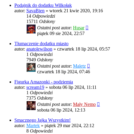
Podajnik do dodatku Wilkołak
autor:
SavaBien
»
wtorek 21 kwie 2020, 19:16
14
Odpowiedzi
15711
Odsłony
Ostatni post
autor:
Husar
piątek 09 sie 2024, 22:57
Tłumaczenie dodatku miasto
autor:
anatolewilson
»
czwartek 18 lip 2024, 05:57
1
Odpowiedzi
7949
Odsłony
Ostatni post
autor:
Maletz
czwartek 18 lip 2024, 07:46
Figurka Amazonki - podziemia
autor:
scream19
»
sobota 06 lip 2024, 11:11
1
Odpowiedzi
7375
Odsłony
Ostatni post
autor:
Mały Nemo
sobota 06 lip 2024, 12:13
Smacznego Jajka Wszystkim!
autor:
Martek
»
piątek 29 mar 2024, 22:12
8
Odpowiedzi