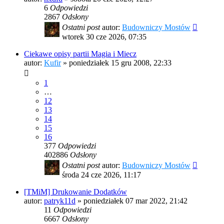
6
Odpowiedzi
2867
Odsłony
Ostatni post
autor:
Budowniczy Mostów
wtorek 30 cze 2026, 07:35
Ciekawe opisy partii Magia i Miecz
autor:
Kufir
»
poniedziałek 15 gru 2008, 22:33
1
…
12
13
14
15
16
377
Odpowiedzi
402886
Odsłony
Ostatni post
autor:
Budowniczy Mostów
środa 24 cze 2026, 11:17
[TMiM] Drukowanie Dodatków
autor:
patryk11d
»
poniedziałek 07 mar 2022, 21:42
11
Odpowiedzi
6667
Odsłony