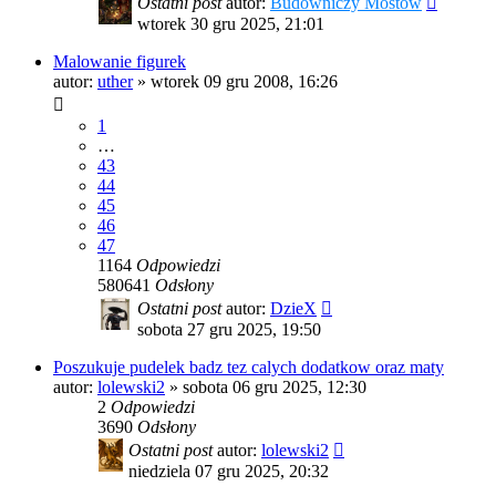
Ostatni post
autor:
Budowniczy Mostów
wtorek 30 gru 2025, 21:01
Malowanie figurek
autor:
uther
»
wtorek 09 gru 2008, 16:26
1
…
43
44
45
46
47
1164
Odpowiedzi
580641
Odsłony
Ostatni post
autor:
DzieX
sobota 27 gru 2025, 19:50
Poszukuje pudelek badz tez calych dodatkow oraz maty
autor:
lolewski2
»
sobota 06 gru 2025, 12:30
2
Odpowiedzi
3690
Odsłony
Ostatni post
autor:
lolewski2
niedziela 07 gru 2025, 20:32