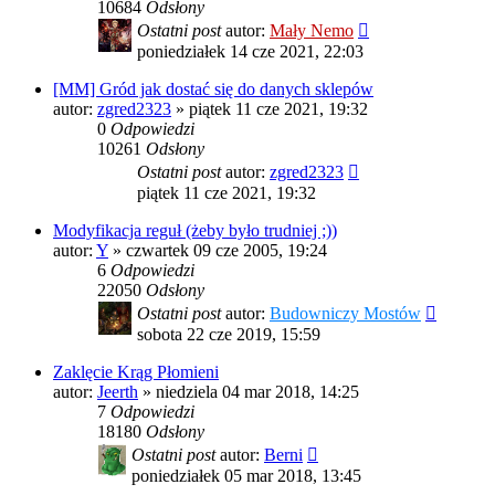
10684
Odsłony
Ostatni post
autor:
Mały Nemo
poniedziałek 14 cze 2021, 22:03
[MM] Gród jak dostać się do danych sklepów
autor:
zgred2323
»
piątek 11 cze 2021, 19:32
0
Odpowiedzi
10261
Odsłony
Ostatni post
autor:
zgred2323
piątek 11 cze 2021, 19:32
Modyfikacja reguł (żeby było trudniej ;))
autor:
Y
»
czwartek 09 cze 2005, 19:24
6
Odpowiedzi
22050
Odsłony
Ostatni post
autor:
Budowniczy Mostów
sobota 22 cze 2019, 15:59
Zaklęcie Krąg Płomieni
autor:
Jeerth
»
niedziela 04 mar 2018, 14:25
7
Odpowiedzi
18180
Odsłony
Ostatni post
autor:
Berni
poniedziałek 05 mar 2018, 13:45