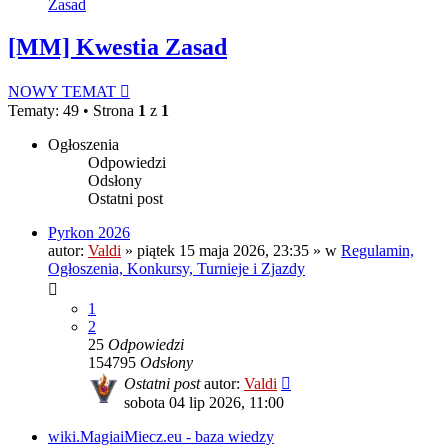
Zasad
[MM] Kwestia Zasad
NOWY TEMAT
Tematy: 49 • Strona
1
z
1
Ogłoszenia
Odpowiedzi
Odsłony
Ostatni post
Pyrkon 2026
autor:
Valdi
»
piątek 15 maja 2026, 23:35
» w
Regulamin,
Ogłoszenia, Konkursy, Turnieje i Zjazdy
1
2
25
Odpowiedzi
154795
Odsłony
Ostatni post
autor:
Valdi
sobota 04 lip 2026, 11:00
wiki.MagiaiMiecz.eu - baza wiedzy