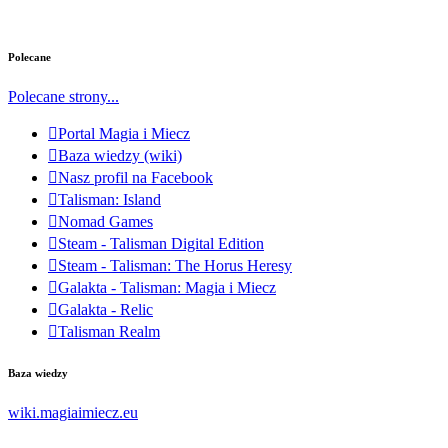
Polecane
Polecane strony...
Portal Magia i Miecz
Baza wiedzy (wiki)
Nasz profil na Facebook
Talisman: Island
Nomad Games
Steam - Talisman Digital Edition
Steam - Talisman: The Horus Heresy
Galakta - Talisman: Magia i Miecz
Galakta - Relic
Talisman Realm
Baza wiedzy
wiki.magiaimiecz.eu