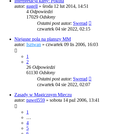
Interpretacja karty: Pokuta
autor:
gagell
»
środa 12 lut 2014, 14:51
4
Odpowiedzi
17029
Odsłony
Ostatni post
autor:
Swerad
czwartek 04 sie 2022, 02:15
Niejasne pola na planszy MM
autor:
Isztwan
»
czwartek 09 lis 2006, 16:03
1
2
26
Odpowiedzi
61130
Odsłony
Ostatni post
autor:
Swerad
czwartek 04 sie 2022, 02:07
Zasady w Magicznym Mieczu
autor:
pawel559
»
sobota 14 paź 2006, 13:41
1
…
4
5
6