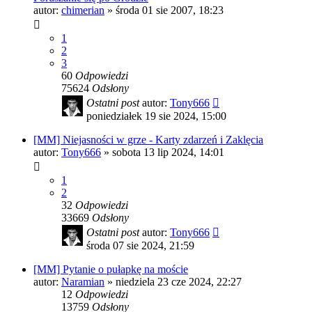
autor:
chimerian
»
środa 01 sie 2007, 18:23
1
2
3
60
Odpowiedzi
75624
Odsłony
Ostatni post
autor:
Tony666
poniedziałek 19 sie 2024, 15:00
[MM] Niejasności w grze - Karty zdarzeń i Zaklęcia
autor:
Tony666
»
sobota 13 lip 2024, 14:01
1
2
32
Odpowiedzi
33669
Odsłony
Ostatni post
autor:
Tony666
środa 07 sie 2024, 21:59
[MM] Pytanie o pułapkę na moście
autor:
Naramian
»
niedziela 23 cze 2024, 22:27
12
Odpowiedzi
13759
Odsłony