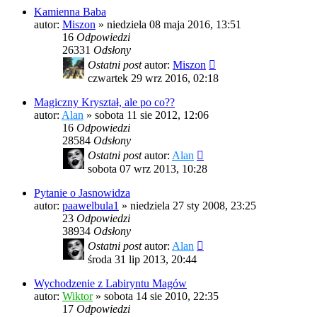
Kamienna Baba
autor:
Miszon
»
niedziela 08 maja 2016, 13:51
16
Odpowiedzi
26331
Odsłony
Ostatni post
autor:
Miszon
czwartek 29 wrz 2016, 02:18
Magiczny Kryształ, ale po co??
autor:
Alan
»
sobota 11 sie 2012, 12:06
16
Odpowiedzi
28584
Odsłony
Ostatni post
autor:
Alan
sobota 07 wrz 2013, 10:28
Pytanie o Jasnowidza
autor:
paawelbula1
»
niedziela 27 sty 2008, 23:25
23
Odpowiedzi
38934
Odsłony
Ostatni post
autor:
Alan
środa 31 lip 2013, 20:44
Wychodzenie z Labiryntu Magów
autor:
Wiktor
»
sobota 14 sie 2010, 22:35
17
Odpowiedzi