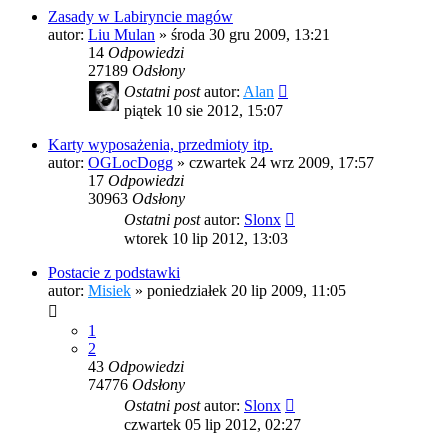
Zasady w Labiryncie magów
autor:
Liu Mulan
»
środa 30 gru 2009, 13:21
14
Odpowiedzi
27189
Odsłony
Ostatni post
autor:
Alan
piątek 10 sie 2012, 15:07
Karty wyposażenia, przedmioty itp.
autor:
OGLocDogg
»
czwartek 24 wrz 2009, 17:57
17
Odpowiedzi
30963
Odsłony
Ostatni post
autor:
Slonx
wtorek 10 lip 2012, 13:03
Postacie z podstawki
autor:
Misiek
»
poniedziałek 20 lip 2009, 11:05
1
2
43
Odpowiedzi
74776
Odsłony
Ostatni post
autor:
Slonx
czwartek 05 lip 2012, 02:27