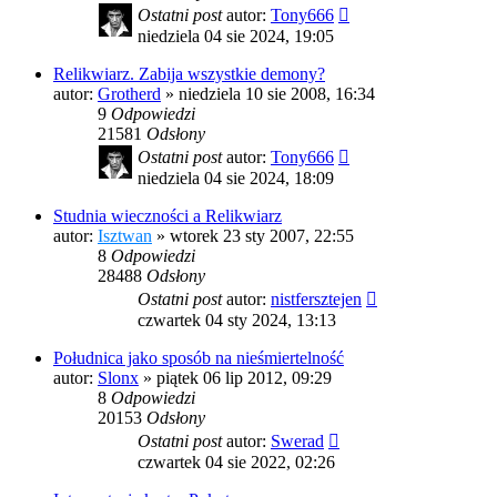
Ostatni post
autor:
Tony666
niedziela 04 sie 2024, 19:05
Relikwiarz. Zabija wszystkie demony?
autor:
Grotherd
»
niedziela 10 sie 2008, 16:34
9
Odpowiedzi
21581
Odsłony
Ostatni post
autor:
Tony666
niedziela 04 sie 2024, 18:09
Studnia wieczności a Relikwiarz
autor:
Isztwan
»
wtorek 23 sty 2007, 22:55
8
Odpowiedzi
28488
Odsłony
Ostatni post
autor:
nistfersztejen
czwartek 04 sty 2024, 13:13
Południca jako sposób na nieśmiertelność
autor:
Slonx
»
piątek 06 lip 2012, 09:29
8
Odpowiedzi
20153
Odsłony
Ostatni post
autor:
Swerad
czwartek 04 sie 2022, 02:26