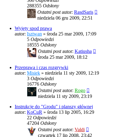
360
Odpowiedzi
288355
Odsłony
Ostatni post
autor:
RasdSaris
niedziela 06 gru 2009, 22:51
Wyjęty spod prawa
autor:
Isztwan
»
środa 25 mar 2009, 17:09
5
Odpowiedzi
18555
Odsłony
Ostatni post
autor:
Katiusha
środa 25 mar 2009, 18:12
Przeprawa i czas rozgrywki
autor:
Misiek
»
niedziela 11 sty 2009, 12:19
3
Odpowiedzi
16776
Odsłony
Ostatni post
autor:
Rogo
niedziela 11 sty 2009, 23:19
Instrukcje do "Grodu" i planszy głównej
autor:
KoCuR
»
środa 13 lip 2005, 16:29
22
Odpowiedzi
47204
Odsłony
Ostatni post
autor:
Valdi
czwartek 17 lip 2008, 23:42