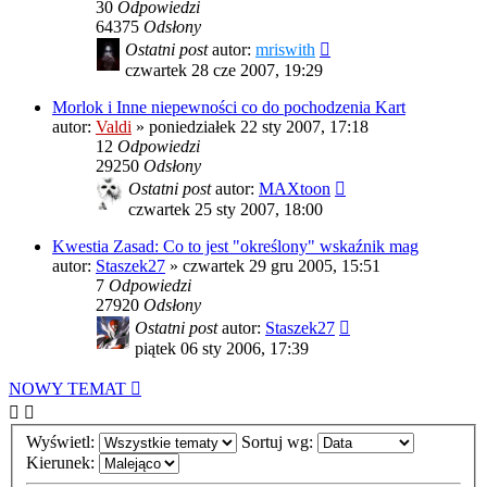
30
Odpowiedzi
64375
Odsłony
Ostatni post
autor:
mriswith
czwartek 28 cze 2007, 19:29
Morlok i Inne niepewności co do pochodzenia Kart
autor:
Valdi
»
poniedziałek 22 sty 2007, 17:18
12
Odpowiedzi
29250
Odsłony
Ostatni post
autor:
MAXtoon
czwartek 25 sty 2007, 18:00
Kwestia Zasad: Co to jest "określony" wskaźnik mag
autor:
Staszek27
»
czwartek 29 gru 2005, 15:51
7
Odpowiedzi
27920
Odsłony
Ostatni post
autor:
Staszek27
piątek 06 sty 2006, 17:39
NOWY TEMAT
Wyświetl:
Sortuj wg:
Kierunek: