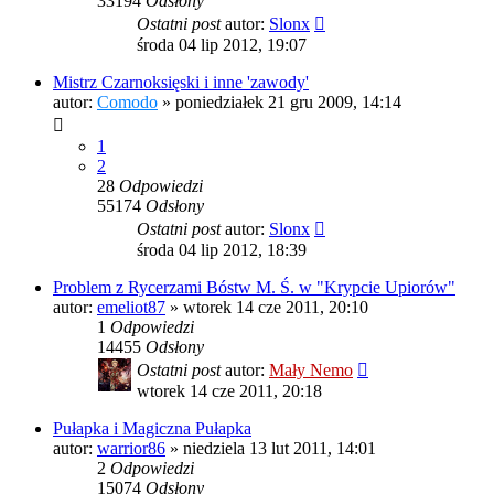
33194
Odsłony
Ostatni post
autor:
Slonx
środa 04 lip 2012, 19:07
Mistrz Czarnoksięski i inne 'zawody'
autor:
Comodo
»
poniedziałek 21 gru 2009, 14:14
1
2
28
Odpowiedzi
55174
Odsłony
Ostatni post
autor:
Slonx
środa 04 lip 2012, 18:39
Problem z Rycerzami Bóstw M. Ś. w "Krypcie Upiorów"
autor:
emeliot87
»
wtorek 14 cze 2011, 20:10
1
Odpowiedzi
14455
Odsłony
Ostatni post
autor:
Mały Nemo
wtorek 14 cze 2011, 20:18
Pułapka i Magiczna Pułapka
autor:
warrior86
»
niedziela 13 lut 2011, 14:01
2
Odpowiedzi
15074
Odsłony