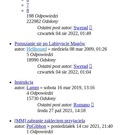
7
8
198
Odpowiedzi
222982
Odsłony
Ostatni post
autor:
Swerad
czwartek 04 sie 2022, 01:49
Poruszanie się po Labiryncie Magów
autor:
Hellhound
»
niedziela 08 mar 2009, 01:26
5
Odpowiedzi
18990
Odsłony
Ostatni post
autor:
Swerad
czwartek 04 sie 2022, 01:04
Instrukcja
autor:
Lamm
»
sobota 16 mar 2019, 13:16
4
Odpowiedzi
15730
Odsłony
Ostatni post
autor:
Romano
środa 27 paź 2021, 14:18
[MM] zabranie zakleciem przyjaciela
autor:
PpGibbon
»
poniedziałek 14 cze 2021, 21:40
1
Odpowiedzi