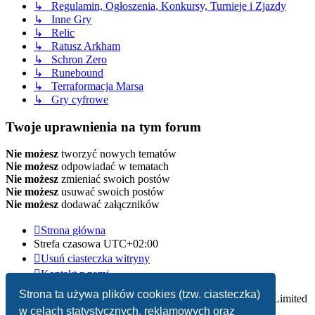
↳ Regulamin, Ogłoszenia, Konkursy, Turnieje i Zjazdy
↳ Inne Gry
↳ Relic
↳ Ratusz Arkham
↳ Schron Zero
↳ Runebound
↳ Terraformacja Marsa
↳ Gry cyfrowe
Twoje uprawnienia na tym forum
Nie możesz
tworzyć nowych tematów
Nie możesz
odpowiadać w tematach
Nie możesz
zmieniać swoich postów
Nie możesz
usuwać swoich postów
Nie możesz
dodawać załączników
Strona główna
Strefa czasowa
UTC+02:00
Usuń ciasteczka witryny
Kontakt z nami
Strona ta używa plików cookies (tzw. ciasteczka)
Technologię dostarcza
phpBB
® Forum Software © phpBB Limited
w celach statystycznych, reklamowych oraz