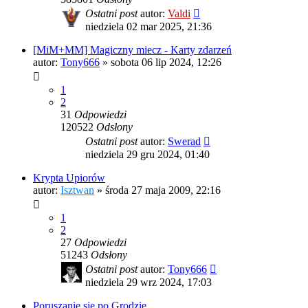
Ostatni post
autor:
Valdi
niedziela 02 mar 2025, 21:36
[MiM+MM] Magiczny miecz - Karty zdarzeń
autor:
Tony666
»
sobota 06 lip 2024, 12:26
1
2
31
Odpowiedzi
120522
Odsłony
Ostatni post
autor:
Swerad
niedziela 29 gru 2024, 01:40
Krypta Upiorów
autor:
Isztwan
»
środa 27 maja 2009, 22:16
1
2
27
Odpowiedzi
51243
Odsłony
Ostatni post
autor:
Tony666
niedziela 29 wrz 2024, 17:03
Poruszanie się po Grodzie