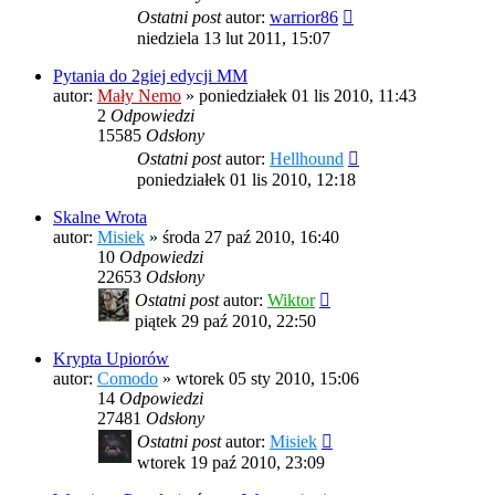
Ostatni post
autor:
warrior86
niedziela 13 lut 2011, 15:07
Pytania do 2giej edycji MM
autor:
Mały Nemo
»
poniedziałek 01 lis 2010, 11:43
2
Odpowiedzi
15585
Odsłony
Ostatni post
autor:
Hellhound
poniedziałek 01 lis 2010, 12:18
Skalne Wrota
autor:
Misiek
»
środa 27 paź 2010, 16:40
10
Odpowiedzi
22653
Odsłony
Ostatni post
autor:
Wiktor
piątek 29 paź 2010, 22:50
Krypta Upiorów
autor:
Comodo
»
wtorek 05 sty 2010, 15:06
14
Odpowiedzi
27481
Odsłony
Ostatni post
autor:
Misiek
wtorek 19 paź 2010, 23:09