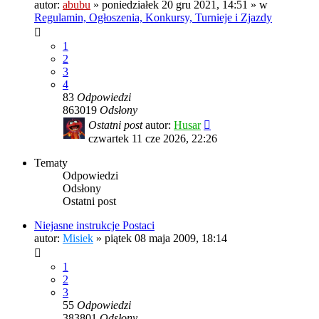
autor:
abubu
»
poniedziałek 20 gru 2021, 14:51
» w
Regulamin, Ogłoszenia, Konkursy, Turnieje i Zjazdy
1
2
3
4
83
Odpowiedzi
863019
Odsłony
Ostatni post
autor:
Husar
czwartek 11 cze 2026, 22:26
Tematy
Odpowiedzi
Odsłony
Ostatni post
Niejasne instrukcje Postaci
autor:
Misiek
»
piątek 08 maja 2009, 18:14
1
2
3
55
Odpowiedzi
383801
Odsłony