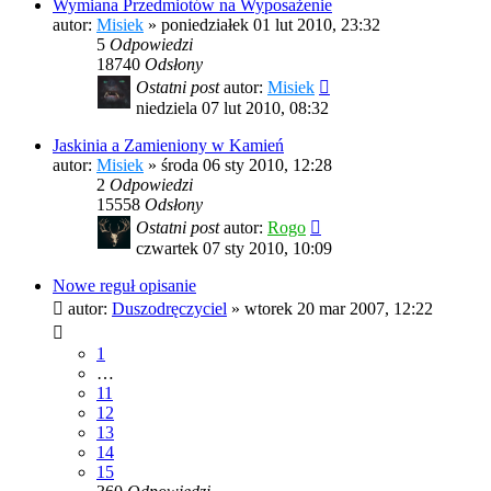
Wymiana Przedmiotów na Wyposażenie
autor:
Misiek
»
poniedziałek 01 lut 2010, 23:32
5
Odpowiedzi
18740
Odsłony
Ostatni post
autor:
Misiek
niedziela 07 lut 2010, 08:32
Jaskinia a Zamieniony w Kamień
autor:
Misiek
»
środa 06 sty 2010, 12:28
2
Odpowiedzi
15558
Odsłony
Ostatni post
autor:
Rogo
czwartek 07 sty 2010, 10:09
Nowe reguł opisanie
autor:
Duszodręczyciel
»
wtorek 20 mar 2007, 12:22
1
…
11
12
13
14
15