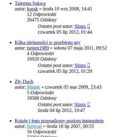
Tajemna Sakwa
autor:
kurak
»
środa 10 wrz 2008, 14:41
12
Odpowiedzi
26475
Odsłony
Ostatni post
autor:
Slonx
czwartek 05 lip 2012, 01:44
Kilka niejasności w przebiegu gry
autor:
jurgen1989
»
sobota 07 maja 2011, 09:52
4
Odpowiedzi
16920
Odsłony
Ostatni post
autor:
Slonx
czwartek 05 lip 2012, 01:29
Zły Duch
autor:
Misiek
»
czwartek 05 mar 2009, 23:43
5
Odpowiedzi
18588
Odsłony
Ostatni post
autor:
Slonx
środa 04 lip 2012, 19:47
Książę i jego przesadzony poziom immunitetu
autor:
Isztwan
»
środa 18 lip 2007, 00:55
16
Odpowiedzi