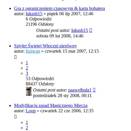
Gra z ograniczeniem czasowym & karta bohatera
autor:
lukash15
»
piątek 06 lip 2007, 12:46
6
Odpowiedzi
21196
Odsłony
Ostatni post
autor:
lukash15
sobota 09 lut 2008, 14:46
Sztylet Świętej Włoczni nierówny
autor:
Isztwan
»
czwartek 15 mar 2007, 12:15
1
2
3
53
Odpowiedzi
88437
Odsłony
Ostatni post
autor:
paawelbula1
poniedziałek 28 sty 2008, 00:11
Modyfikacja zasad Magicznego Miecza
autor:
Loop
»
czwartek 22 cze 2006, 12:35
1
2