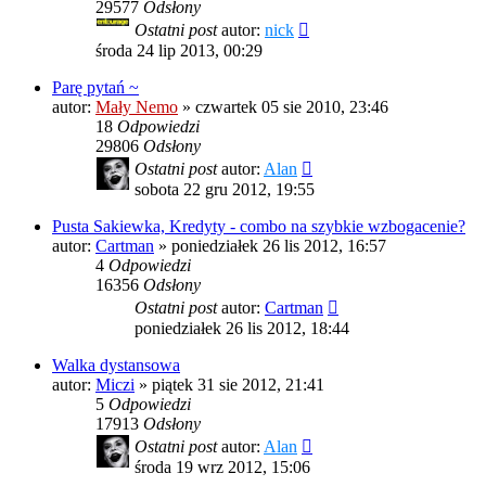
29577
Odsłony
Ostatni post
autor:
nick
środa 24 lip 2013, 00:29
Parę pytań ~
autor:
Mały Nemo
»
czwartek 05 sie 2010, 23:46
18
Odpowiedzi
29806
Odsłony
Ostatni post
autor:
Alan
sobota 22 gru 2012, 19:55
Pusta Sakiewka, Kredyty - combo na szybkie wzbogacenie?
autor:
Cartman
»
poniedziałek 26 lis 2012, 16:57
4
Odpowiedzi
16356
Odsłony
Ostatni post
autor:
Cartman
poniedziałek 26 lis 2012, 18:44
Walka dystansowa
autor:
Miczi
»
piątek 31 sie 2012, 21:41
5
Odpowiedzi
17913
Odsłony
Ostatni post
autor:
Alan
środa 19 wrz 2012, 15:06