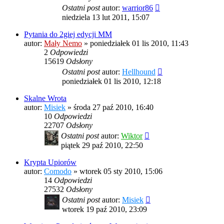
Ostatni post
autor:
warrior86
niedziela 13 lut 2011, 15:07
Pytania do 2giej edycji MM
autor:
Mały Nemo
»
poniedziałek 01 lis 2010, 11:43
2
Odpowiedzi
15619
Odsłony
Ostatni post
autor:
Hellhound
poniedziałek 01 lis 2010, 12:18
Skalne Wrota
autor:
Misiek
»
środa 27 paź 2010, 16:40
10
Odpowiedzi
22707
Odsłony
Ostatni post
autor:
Wiktor
piątek 29 paź 2010, 22:50
Krypta Upiorów
autor:
Comodo
»
wtorek 05 sty 2010, 15:06
14
Odpowiedzi
27532
Odsłony
Ostatni post
autor:
Misiek
wtorek 19 paź 2010, 23:09