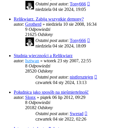
Ostatni post
autor:
Tony666
niedziela 04 sie 2024, 19:05
Relikwiarz. Zabija wszystkie demony?
autor:
Grotherd
»
niedziela 10 sie 2008, 16:34
9
Odpowiedzi
21625
Odsłony
Ostatni post
autor:
Tony666
niedziela 04 sie 2024, 18:09
Studnia wieczności a Relikwiarz
autor:
Isztwan
»
wtorek 23 sty 2007, 22:55
8
Odpowiedzi
28520
Odsłony
Ostatni post
autor:
nistfersztejen
czwartek 04 sty 2024, 13:13
Południca jako sposób na nieśmiertelność
autor:
Slonx
»
piątek 06 lip 2012, 09:29
8
Odpowiedzi
20182
Odsłony
Ostatni post
autor:
Swerad
czwartek 04 sie 2022, 02:26