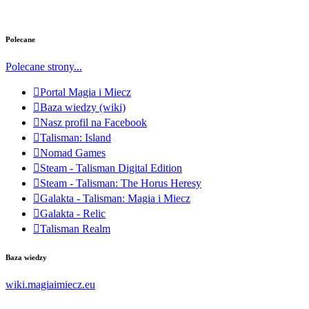
Polecane
Polecane strony...
Portal Magia i Miecz
Baza wiedzy (wiki)
Nasz profil na Facebook
Talisman: Island
Nomad Games
Steam - Talisman Digital Edition
Steam - Talisman: The Horus Heresy
Galakta - Talisman: Magia i Miecz
Galakta - Relic
Talisman Realm
Baza wiedzy
wiki.magiaimiecz.eu