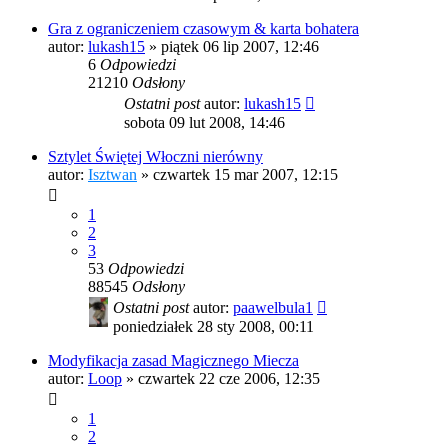
Gra z ograniczeniem czasowym & karta bohatera
autor:
lukash15
»
piątek 06 lip 2007, 12:46
6
Odpowiedzi
21210
Odsłony
Ostatni post
autor:
lukash15
sobota 09 lut 2008, 14:46
Sztylet Świętej Włoczni nierówny
autor:
Isztwan
»
czwartek 15 mar 2007, 12:15
1
2
3
53
Odpowiedzi
88545
Odsłony
Ostatni post
autor:
paawelbula1
poniedziałek 28 sty 2008, 00:11
Modyfikacja zasad Magicznego Miecza
autor:
Loop
»
czwartek 22 cze 2006, 12:35
1
2