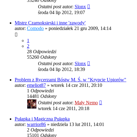
33240
Odsłony
Ostatni post
autor:
Slonx
środa 04 lip 2012, 19:07
Mistrz Czarnoksięski i inne 'zawody'
autor:
Comodo
»
poniedziałek 21 gru 2009, 14:14
1
2
28
Odpowiedzi
55260
Odsłony
Ostatni post
autor:
Slonx
środa 04 lip 2012, 18:39
Problem z Rycerzami Bóstw M. Ś. w "Krypcie Upiorów"
autor:
emeliot87
»
wtorek 14 cze 2011, 20:10
1
Odpowiedzi
14481
Odsłony
Ostatni post
autor:
Mały Nemo
wtorek 14 cze 2011, 20:18
Pułapka i Magiczna Pułapka
autor:
warrior86
»
niedziela 13 lut 2011, 14:01
2
Odpowiedzi
15101
Odsłony