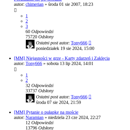
autor:
chimerian
»
środa 01 sie 2007, 18:23
1
2
3
60
Odpowiedzi
75720
Odsłony
Ostatni post
autor:
Tony666
poniedziałek 19 sie 2024, 15:00
[MM] Niejasności w grze - Karty zdarzeń i Zaklęcia
autor:
Tony666
»
sobota 13 lip 2024, 14:01
1
2
32
Odpowiedzi
33737
Odsłony
Ostatni post
autor:
Tony666
środa 07 sie 2024, 21:59
[MM] Pytanie o pułapkę na moście
autor:
Naramian
»
niedziela 23 cze 2024, 22:27
12
Odpowiedzi
13796
Odsłony