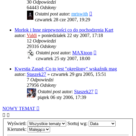
30
Odpowiedzi
64443
Odsłony
Ostatni post
autor:
mriswith
czwartek 28 cze 2007, 19:29
Morlok i Inne niepewności co do pochodzenia Kart
autor:
Valdi
»
poniedziałek 22 sty 2007, 17:18
12
Odpowiedzi
29316
Odsłony
Ostatni post
autor:
MAXtoon
czwartek 25 sty 2007, 18:00
Kwestia Zasad: Co to jest "określony" wskaźnik mag
autor:
Staszek27
»
czwartek 29 gru 2005, 15:51
7
Odpowiedzi
27956
Odsłony
Ostatni post
autor:
Staszek27
piątek 06 sty 2006, 17:39
NOWY TEMAT
Wyświetl:
Sortuj wg:
Kierunek: