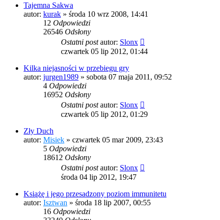
Tajemna Sakwa
autor:
kurak
»
środa 10 wrz 2008, 14:41
12
Odpowiedzi
26546
Odsłony
Ostatni post
autor:
Slonx
czwartek 05 lip 2012, 01:44
Kilka niejasności w przebiegu gry
autor:
jurgen1989
»
sobota 07 maja 2011, 09:52
4
Odpowiedzi
16952
Odsłony
Ostatni post
autor:
Slonx
czwartek 05 lip 2012, 01:29
Zły Duch
autor:
Misiek
»
czwartek 05 mar 2009, 23:43
5
Odpowiedzi
18612
Odsłony
Ostatni post
autor:
Slonx
środa 04 lip 2012, 19:47
Książę i jego przesadzony poziom immunitetu
autor:
Isztwan
»
środa 18 lip 2007, 00:55
16
Odpowiedzi