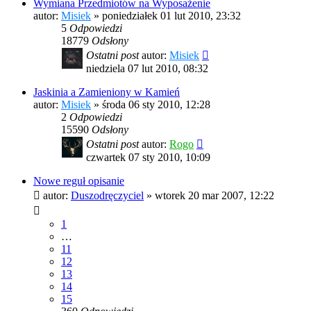
Wymiana Przedmiotów na Wyposażenie
autor:
Misiek
»
poniedziałek 01 lut 2010, 23:32
5
Odpowiedzi
18779
Odsłony
Ostatni post
autor:
Misiek
niedziela 07 lut 2010, 08:32
Jaskinia a Zamieniony w Kamień
autor:
Misiek
»
środa 06 sty 2010, 12:28
2
Odpowiedzi
15590
Odsłony
Ostatni post
autor:
Rogo
czwartek 07 sty 2010, 10:09
Nowe reguł opisanie
autor:
Duszodręczyciel
»
wtorek 20 mar 2007, 12:22
1
…
11
12
13
14
15