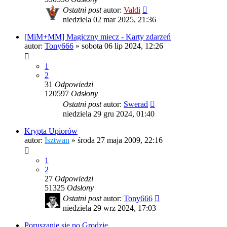
Ostatni post
autor:
Valdi
niedziela 02 mar 2025, 21:36
[MiM+MM] Magiczny miecz - Karty zdarzeń
autor:
Tony666
»
sobota 06 lip 2024, 12:26
1
2
31
Odpowiedzi
120597
Odsłony
Ostatni post
autor:
Swerad
niedziela 29 gru 2024, 01:40
Krypta Upiorów
autor:
Isztwan
»
środa 27 maja 2009, 22:16
1
2
27
Odpowiedzi
51325
Odsłony
Ostatni post
autor:
Tony666
niedziela 29 wrz 2024, 17:03
Poruszanie się po Grodzie