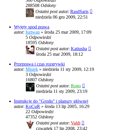
360
Odpowiedzi
288508
Odsłony
Ostatni post
autor:
RasdSaris
niedziela 06 gru 2009, 22:51
Wyjęty spod prawa
autor:
Isztwan
»
środa 25 mar 2009, 17:09
5
Odpowiedzi
18595
Odsłony
Ostatni post
autor:
Katiusha
środa 25 mar 2009, 18:12
Przeprawa i czas rozgrywki
autor:
Misiek
»
niedziela 11 sty 2009, 12:19
3
Odpowiedzi
16807
Odsłony
Ostatni post
autor:
Rogo
niedziela 11 sty 2009, 23:19
Instrukcje do "Grodu" i planszy głównej
autor:
KoCuR
»
środa 13 lip 2005, 16:29
22
Odpowiedzi
47352
Odsłony
Ostatni post
autor:
Valdi
czwartek 17 lip 2008, 23:42