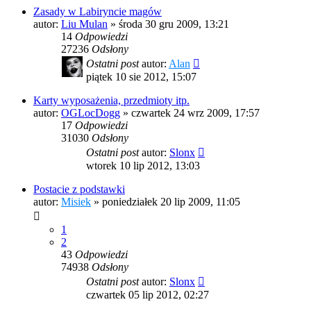
Zasady w Labiryncie magów
autor:
Liu Mulan
»
środa 30 gru 2009, 13:21
14
Odpowiedzi
27236
Odsłony
Ostatni post
autor:
Alan
piątek 10 sie 2012, 15:07
Karty wyposażenia, przedmioty itp.
autor:
OGLocDogg
»
czwartek 24 wrz 2009, 17:57
17
Odpowiedzi
31030
Odsłony
Ostatni post
autor:
Slonx
wtorek 10 lip 2012, 13:03
Postacie z podstawki
autor:
Misiek
»
poniedziałek 20 lip 2009, 11:05
1
2
43
Odpowiedzi
74938
Odsłony
Ostatni post
autor:
Slonx
czwartek 05 lip 2012, 02:27