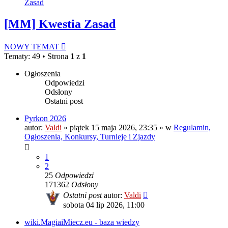
Zasad
[MM] Kwestia Zasad
NOWY TEMAT
Tematy: 49 • Strona
1
z
1
Ogłoszenia
Odpowiedzi
Odsłony
Ostatni post
Pyrkon 2026
autor:
Valdi
»
piątek 15 maja 2026, 23:35
» w
Regulamin,
Ogłoszenia, Konkursy, Turnieje i Zjazdy
1
2
25
Odpowiedzi
171362
Odsłony
Ostatni post
autor:
Valdi
sobota 04 lip 2026, 11:00
wiki.MagiaiMiecz.eu - baza wiedzy