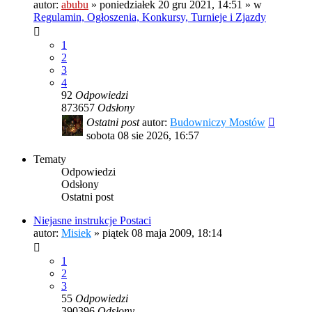
autor:
abubu
»
poniedziałek 20 gru 2021, 14:51
» w
Regulamin, Ogłoszenia, Konkursy, Turnieje i Zjazdy
1
2
3
4
92
Odpowiedzi
873657
Odsłony
Ostatni post
autor:
Budowniczy Mostów
sobota 08 sie 2026, 16:57
Tematy
Odpowiedzi
Odsłony
Ostatni post
Niejasne instrukcje Postaci
autor:
Misiek
»
piątek 08 maja 2009, 18:14
1
2
3
55
Odpowiedzi
390396
Odsłony