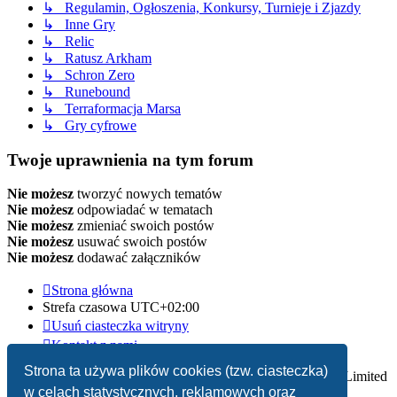
↳ Regulamin, Ogłoszenia, Konkursy, Turnieje i Zjazdy
↳ Inne Gry
↳ Relic
↳ Ratusz Arkham
↳ Schron Zero
↳ Runebound
↳ Terraformacja Marsa
↳ Gry cyfrowe
Twoje uprawnienia na tym forum
Nie możesz
tworzyć nowych tematów
Nie możesz
odpowiadać w tematach
Nie możesz
zmieniać swoich postów
Nie możesz
usuwać swoich postów
Nie możesz
dodawać załączników
Strona główna
Strefa czasowa
UTC+02:00
Usuń ciasteczka witryny
Kontakt z nami
Strona ta używa plików cookies (tzw. ciasteczka)
Technologię dostarcza
phpBB
® Forum Software © phpBB Limited
w celach statystycznych, reklamowych oraz