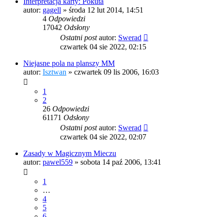
Interpretacja karty: Pokuta
autor:
gagell
»
środa 12 lut 2014, 14:51
4
Odpowiedzi
17042
Odsłony
Ostatni post
autor:
Swerad
czwartek 04 sie 2022, 02:15
Niejasne pola na planszy MM
autor:
Isztwan
»
czwartek 09 lis 2006, 16:03
1
2
26
Odpowiedzi
61171
Odsłony
Ostatni post
autor:
Swerad
czwartek 04 sie 2022, 02:07
Zasady w Magicznym Mieczu
autor:
pawel559
»
sobota 14 paź 2006, 13:41
1
…
4
5
6