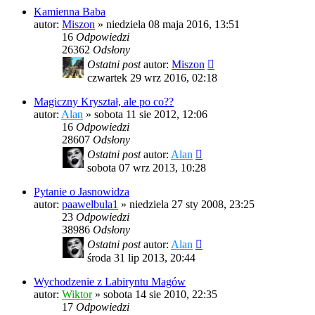
Kamienna Baba
autor:
Miszon
»
niedziela 08 maja 2016, 13:51
16
Odpowiedzi
26362
Odsłony
Ostatni post
autor:
Miszon
czwartek 29 wrz 2016, 02:18
Magiczny Kryształ, ale po co??
autor:
Alan
»
sobota 11 sie 2012, 12:06
16
Odpowiedzi
28607
Odsłony
Ostatni post
autor:
Alan
sobota 07 wrz 2013, 10:28
Pytanie o Jasnowidza
autor:
paawelbula1
»
niedziela 27 sty 2008, 23:25
23
Odpowiedzi
38986
Odsłony
Ostatni post
autor:
Alan
środa 31 lip 2013, 20:44
Wychodzenie z Labiryntu Magów
autor:
Wiktor
»
sobota 14 sie 2010, 22:35
17
Odpowiedzi