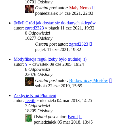
10701
Odsłony
Ostatni post
autor:
Mały Nemo
poniedziałek 14 cze 2021, 22:03
[MM] Gród jak dostać się do danych sklepów
autor:
zgred2323
»
piątek 11 cze 2021, 19:32
0
Odpowiedzi
10277
Odsłony
Ostatni post
autor:
zgred2323
piątek 11 cze 2021, 19:32
Modyfikacja reguł (żeby było trudniej ;))
autor:
Y
»
czwartek 09 cze 2005, 19:24
6
Odpowiedzi
22076
Odsłony
Ostatni post
autor:
Budowniczy Mostów
sobota 22 cze 2019, 15:59
Zaklęcie Krąg Płomieni
autor:
Jeerth
»
niedziela 04 mar 2018, 14:25
7
Odpowiedzi
18209
Odsłony
Ostatni post
autor:
Berni
poniedziałek 05 mar 2018, 13:45