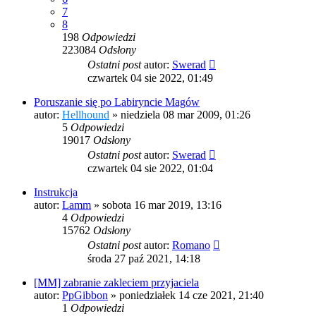
7
8
198
Odpowiedzi
223084
Odsłony
Ostatni post
autor:
Swerad
czwartek 04 sie 2022, 01:49
Poruszanie się po Labiryncie Magów
autor:
Hellhound
»
niedziela 08 mar 2009, 01:26
5
Odpowiedzi
19017
Odsłony
Ostatni post
autor:
Swerad
czwartek 04 sie 2022, 01:04
Instrukcja
autor:
Lamm
»
sobota 16 mar 2019, 13:16
4
Odpowiedzi
15762
Odsłony
Ostatni post
autor:
Romano
środa 27 paź 2021, 14:18
[MM] zabranie zakleciem przyjaciela
autor:
PpGibbon
»
poniedziałek 14 cze 2021, 21:40
1
Odpowiedzi