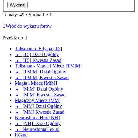
Tematy: 49 • Strona
1
z
1
Wróć do wykazu forów
Przejdź do
Talisman 5. Edycja [T5]
↳ [T5] Dział Ogólny
↳ [T5] Kwestia Zasad
Talisman - Magia i Miecz [TMiM]
↳ [TMiM] Dział Ogólny
↳ [TMiM] Kwestia Zasad
Magia i Miecz [MiM]
↳ [MiM] Dział Ogólny
↳ [MiM] Kwestia Zasad
Magiczny Miecz [MM]
↳ [MM] Dział Ogólny
↳ [MM] Kwestia Zasad
Neuroshima Hex [NH]
↳ [NH] Dział Ogólny
↳ NeuroshimaHex.pl
Różne