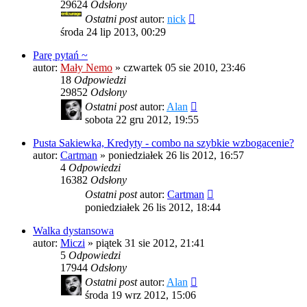
29624
Odsłony
Ostatni post
autor:
nick
środa 24 lip 2013, 00:29
Parę pytań ~
autor:
Mały Nemo
»
czwartek 05 sie 2010, 23:46
18
Odpowiedzi
29852
Odsłony
Ostatni post
autor:
Alan
sobota 22 gru 2012, 19:55
Pusta Sakiewka, Kredyty - combo na szybkie wzbogacenie?
autor:
Cartman
»
poniedziałek 26 lis 2012, 16:57
4
Odpowiedzi
16382
Odsłony
Ostatni post
autor:
Cartman
poniedziałek 26 lis 2012, 18:44
Walka dystansowa
autor:
Miczi
»
piątek 31 sie 2012, 21:41
5
Odpowiedzi
17944
Odsłony
Ostatni post
autor:
Alan
środa 19 wrz 2012, 15:06