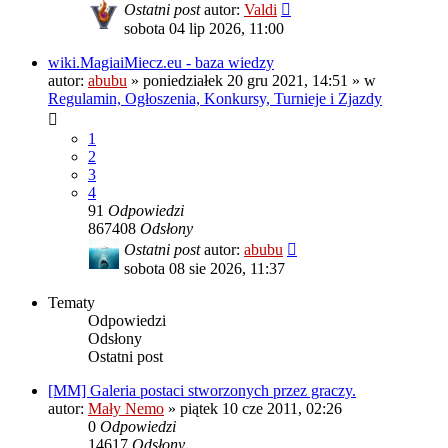
Ostatni post
autor:
Valdi
sobota 04 lip 2026, 11:00
wiki.MagiaiMiecz.eu - baza wiedzy
autor:
abubu
»
poniedziałek 20 gru 2021, 14:51
» w
Regulamin, Ogłoszenia, Konkursy, Turnieje i Zjazdy
1
2
3
4
91
Odpowiedzi
867408
Odsłony
Ostatni post
autor:
abubu
sobota 08 sie 2026, 11:37
Tematy
Odpowiedzi
Odsłony
Ostatni post
[MM] Galeria postaci stworzonych przez graczy.
autor:
Mały Nemo
»
piątek 10 cze 2011, 02:26
0
Odpowiedzi
14617
Odsłony