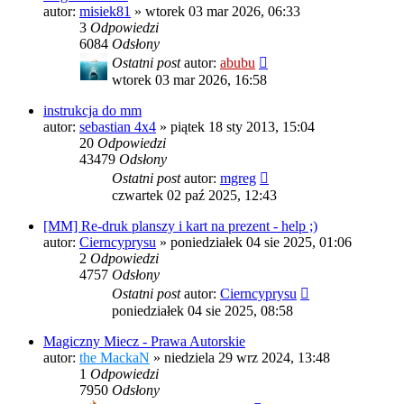
autor:
misiek81
»
wtorek 03 mar 2026, 06:33
3
Odpowiedzi
6084
Odsłony
Ostatni post
autor:
abubu
wtorek 03 mar 2026, 16:58
instrukcja do mm
autor:
sebastian 4x4
»
piątek 18 sty 2013, 15:04
20
Odpowiedzi
43479
Odsłony
Ostatni post
autor:
mgreg
czwartek 02 paź 2025, 12:43
[MM] Re-druk planszy i kart na prezent - help ;)
autor:
Cierncyprysu
»
poniedziałek 04 sie 2025, 01:06
2
Odpowiedzi
4757
Odsłony
Ostatni post
autor:
Cierncyprysu
poniedziałek 04 sie 2025, 08:58
Magiczny Miecz - Prawa Autorskie
autor:
the MackaN
»
niedziela 29 wrz 2024, 13:48
1
Odpowiedzi
7950
Odsłony