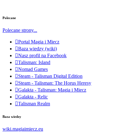
Polecane
Polecane strony...
Portal Magia i Miecz
Baza wiedzy (wiki)
Nasz profil na Facebook
Talisman: Island
Nomad Games
Steam - Talisman Digital Edition
Steam - Talisman: The Horus Heresy
Galakta - Talisman: Magia i Miecz
Galakta - Relic
Talisman Realm
Baza wiedzy
wiki.magiaimiecz.eu