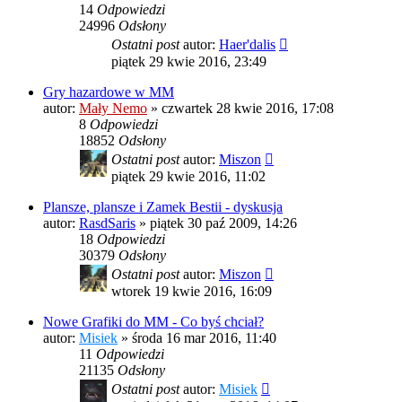
14
Odpowiedzi
24996
Odsłony
Ostatni post
autor:
Haer'dalis
piątek 29 kwie 2016, 23:49
Gry hazardowe w MM
autor:
Mały Nemo
»
czwartek 28 kwie 2016, 17:08
8
Odpowiedzi
18852
Odsłony
Ostatni post
autor:
Miszon
piątek 29 kwie 2016, 11:02
Plansze, plansze i Zamek Bestii - dyskusja
autor:
RasdSaris
»
piątek 30 paź 2009, 14:26
18
Odpowiedzi
30379
Odsłony
Ostatni post
autor:
Miszon
wtorek 19 kwie 2016, 16:09
Nowe Grafiki do MM - Co byś chciał?
autor:
Misiek
»
środa 16 mar 2016, 11:40
11
Odpowiedzi
21135
Odsłony
Ostatni post
autor:
Misiek