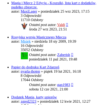
Magia i Miecz 2 Edycja - Koszulki, lista kart z dodatków,
pudełko zbiorcze.
autor:
MaxiLager
»
poniedziałek 25 wrz 2023, 17:15
3
Odpowiedzi
11710
Odsłony
Ostatni post
autor:
Valdi
środa 27 wrz 2023, 21:51
Rosyjska wersja Magicznego Miecza
autor:
Misiek
»
niedziela 18 sty 2009, 19:39
16
Odpowiedzi
35052
Odsłony
Ostatni post
autor:
Zaberish
poniedziałek 11 paź 2021, 19:48
Papier do dodruku Kart Zdarzeń
autor:
nyarla-thotep
»
piątek 19 lut 2021, 16:18
8
Odpowiedzi
17044
Odsłony
Ostatni post
autor:
gan1983
sobota 12 cze 2021, 21:00
Dodatek Magia, karty upiorów
autor:
zgred2323
»
poniedziałek 12 kwie 2021, 12:27