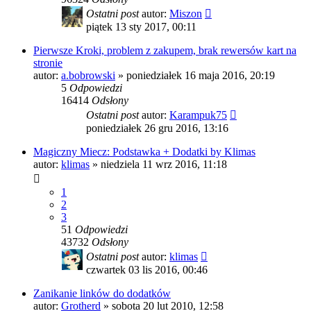
Ostatni post
autor:
Miszon
piątek 13 sty 2017, 00:11
Pierwsze Kroki, problem z zakupem, brak rewersów kart na
stronie
autor:
a.bobrowski
»
poniedziałek 16 maja 2016, 20:19
5
Odpowiedzi
16414
Odsłony
Ostatni post
autor:
Karampuk75
poniedziałek 26 gru 2016, 13:16
Magiczny Miecz: Podstawka + Dodatki by Klimas
autor:
klimas
»
niedziela 11 wrz 2016, 11:18
1
2
3
51
Odpowiedzi
43732
Odsłony
Ostatni post
autor:
klimas
czwartek 03 lis 2016, 00:46
Zanikanie linków do dodatków
autor:
Grotherd
»
sobota 20 lut 2010, 12:58