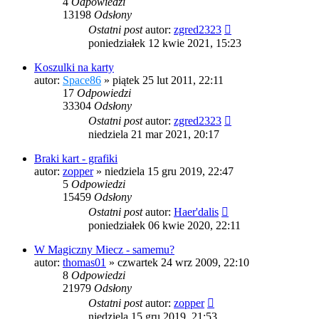
4
Odpowiedzi
13198
Odsłony
Ostatni post
autor:
zgred2323
poniedziałek 12 kwie 2021, 15:23
Koszulki na karty
autor:
Space86
»
piątek 25 lut 2011, 22:11
17
Odpowiedzi
33304
Odsłony
Ostatni post
autor:
zgred2323
niedziela 21 mar 2021, 20:17
Braki kart - grafiki
autor:
zopper
»
niedziela 15 gru 2019, 22:47
5
Odpowiedzi
15459
Odsłony
Ostatni post
autor:
Haer'dalis
poniedziałek 06 kwie 2020, 22:11
W Magiczny Miecz - samemu?
autor:
thomas01
»
czwartek 24 wrz 2009, 22:10
8
Odpowiedzi
21979
Odsłony
Ostatni post
autor:
zopper
niedziela 15 gru 2019, 21:53