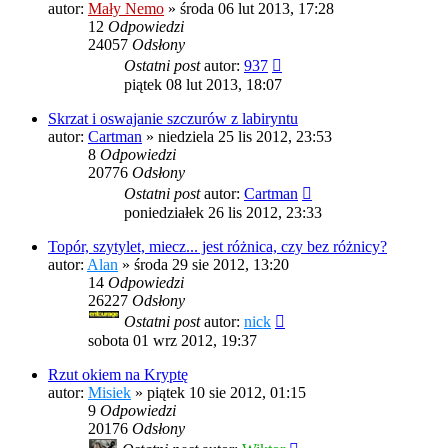
autor:
Mały Nemo
»
środa 06 lut 2013, 17:28
12
Odpowiedzi
24057
Odsłony
Ostatni post
autor:
937
piątek 08 lut 2013, 18:07
Skrzat i oswajanie szczurów z labiryntu
autor:
Cartman
»
niedziela 25 lis 2012, 23:53
8
Odpowiedzi
20776
Odsłony
Ostatni post
autor:
Cartman
poniedziałek 26 lis 2012, 23:33
Topór, szytylet, miecz... jest różnica, czy bez różnicy?
autor:
Alan
»
środa 29 sie 2012, 13:20
14
Odpowiedzi
26227
Odsłony
Ostatni post
autor:
nick
sobota 01 wrz 2012, 19:37
Rzut okiem na Kryptę
autor:
Misiek
»
piątek 10 sie 2012, 01:15
9
Odpowiedzi
20176
Odsłony