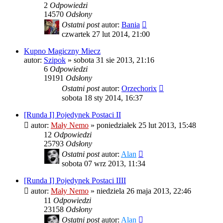
2
Odpowiedzi
14570
Odsłony
Ostatni post
autor:
Bania
czwartek 27 lut 2014, 21:00
Kupno Magiczny Miecz
autor:
Szipok
»
sobota 31 sie 2013, 21:16
6
Odpowiedzi
19191
Odsłony
Ostatni post
autor:
Orzechorix
sobota 18 sty 2014, 16:37
[Runda I] Pojedynek Postaci II
autor:
Mały Nemo
»
poniedziałek 25 lut 2013, 15:48
12
Odpowiedzi
25793
Odsłony
Ostatni post
autor:
Alan
sobota 07 wrz 2013, 11:34
[Runda I] Pojedynek Postaci IIII
autor:
Mały Nemo
»
niedziela 26 maja 2013, 22:46
11
Odpowiedzi
23158
Odsłony
Ostatni post
autor:
Alan