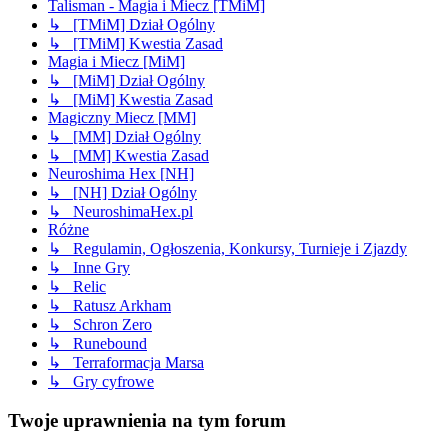
Talisman - Magia i Miecz [TMiM]
↳ [TMiM] Dział Ogólny
↳ [TMiM] Kwestia Zasad
Magia i Miecz [MiM]
↳ [MiM] Dział Ogólny
↳ [MiM] Kwestia Zasad
Magiczny Miecz [MM]
↳ [MM] Dział Ogólny
↳ [MM] Kwestia Zasad
Neuroshima Hex [NH]
↳ [NH] Dział Ogólny
↳ NeuroshimaHex.pl
Różne
↳ Regulamin, Ogłoszenia, Konkursy, Turnieje i Zjazdy
↳ Inne Gry
↳ Relic
↳ Ratusz Arkham
↳ Schron Zero
↳ Runebound
↳ Terraformacja Marsa
↳ Gry cyfrowe
Twoje uprawnienia na tym forum