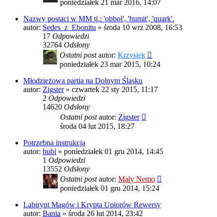
poniedziałek 21 mar 2016, 14:07
Nazwy postaci w MM tj.: 'obbol', 'humit', 'quark'.
autor:
Sedes_z_Ebonitu
»
środa 10 wrz 2008, 16:53
17
Odpowiedzi
32764
Odsłony
Ostatni post
autor:
Krzysiek
poniedziałek 23 mar 2015, 10:24
Młodzieżowa partia na Dolnym Śląsku
autor:
Zigster
»
czwartek 22 sty 2015, 11:17
2
Odpowiedzi
14620
Odsłony
Ostatni post
autor:
Zigster
środa 04 lut 2015, 18:27
Potrzebna instrukcja
autor:
hubi
»
poniedziałek 01 gru 2014, 14:45
1
Odpowiedzi
13552
Odsłony
Ostatni post
autor:
Mały Nemo
poniedziałek 01 gru 2014, 15:24
Labirynt Magów i Krypta Upiorów Rewersy
autor:
Bania
»
środa 26 lut 2014, 23:42