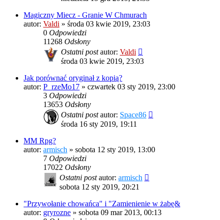
Magiczny Miecz - Granie W Chmurach
autor:
Valdi
»
środa 03 kwie 2019, 23:03
0
Odpowiedzi
11268
Odsłony
Ostatni post
autor:
Valdi
środa 03 kwie 2019, 23:03
Jak porównać oryginał z kopią?
autor:
P_rzeMo17
»
czwartek 03 sty 2019, 23:00
3
Odpowiedzi
13653
Odsłony
Ostatni post
autor:
Space86
środa 16 sty 2019, 19:11
MM Rpg?
autor:
armisch
»
sobota 12 sty 2019, 13:00
7
Odpowiedzi
17022
Odsłony
Ostatni post
autor:
armisch
sobota 12 sty 2019, 20:21
"Przywołanie chowańca" i "Zamienienie w żabę&
autor:
gryrozne
»
sobota 09 mar 2013, 00:13