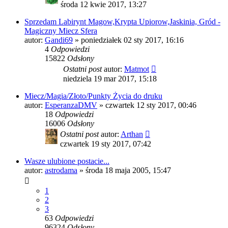
środa 12 kwie 2017, 13:27
Sprzedam Labirynt Magow,Krypta Upiorow,Jaskinia, Gród -
Magiczny Miecz Sfera
autor:
Gandi69
»
poniedziałek 02 sty 2017, 16:16
4
Odpowiedzi
15822
Odsłony
Ostatni post
autor:
Matmot
niedziela 19 mar 2017, 15:18
Miecz/Magia/Złoto/Punkty Życia do druku
autor:
EsperanzaDMV
»
czwartek 12 sty 2017, 00:46
18
Odpowiedzi
16006
Odsłony
Ostatni post
autor:
Arthan
czwartek 19 sty 2017, 07:42
Wasze ulubione postacie...
autor:
astrodama
»
środa 18 maja 2005, 15:47
1
2
3
63
Odpowiedzi
96324
Odsłony