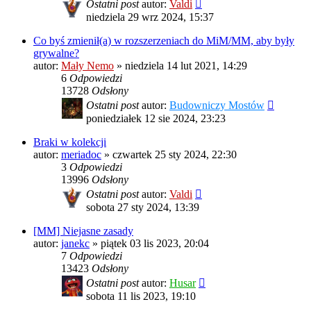
Ostatni post
autor:
Valdi
niedziela 29 wrz 2024, 15:37
Co byś zmienił(a) w rozszerzeniach do MiM/MM, aby były
grywalne?
autor:
Mały Nemo
»
niedziela 14 lut 2021, 14:29
6
Odpowiedzi
13728
Odsłony
Ostatni post
autor:
Budowniczy Mostów
poniedziałek 12 sie 2024, 23:23
Braki w kolekcji
autor:
meriadoc
»
czwartek 25 sty 2024, 22:30
3
Odpowiedzi
13996
Odsłony
Ostatni post
autor:
Valdi
sobota 27 sty 2024, 13:39
[MM] Niejasne zasady
autor:
janekc
»
piątek 03 lis 2023, 20:04
7
Odpowiedzi
13423
Odsłony
Ostatni post
autor:
Husar
sobota 11 lis 2023, 19:10