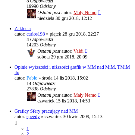
8
Odpowiedzi
19990
Odsłony
Ostatni post
autor:
Mały Nemo
niedziela 30 gru 2018, 12:12
Zaklecia
autor:
carlos198
»
piątek 28 gru 2018, 22:27
4
Odpowiedzi
14203
Odsłony
Ostatni post
autor:
Valdi
sobota 29 gru 2018, 20:09
Opinie wyższości i niższości grafik w MM nad MiM, TMiM
itp
autor:
Pablo
»
środa 14 lis 2018, 15:02
14
Odpowiedzi
27838
Odsłony
Ostatni post
autor:
Mały Nemo
czwartek 15 lis 2018, 14:53
Graficy Sfery pracujący nad MM
autor:
speedy
»
czwartek 30 kwie 2009, 15:13
1
2