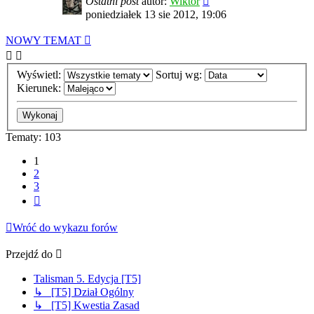
Ostatni post
autor:
Wiktor
poniedziałek 13 sie 2012, 19:06
NOWY TEMAT
Wyświetl:
Sortuj wg:
Kierunek:
Tematy: 103
1
2
3
Następna
Wróć do wykazu forów
Przejdź do
Talisman 5. Edycja [T5]
↳ [T5] Dział Ogólny
↳ [T5] Kwestia Zasad