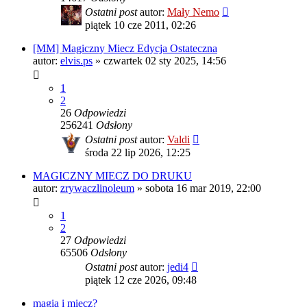
Ostatni post
autor:
Mały Nemo
piątek 10 cze 2011, 02:26
[MM] Magiczny Miecz Edycja Ostateczna
autor:
elvis.ps
»
czwartek 02 sty 2025, 14:56
1
2
26
Odpowiedzi
256241
Odsłony
Ostatni post
autor:
Valdi
środa 22 lip 2026, 12:25
MAGICZNY MIECZ DO DRUKU
autor:
zrywaczlinoleum
»
sobota 16 mar 2019, 22:00
1
2
27
Odpowiedzi
65506
Odsłony
Ostatni post
autor:
jedi4
piątek 12 cze 2026, 09:48
magia i miecz?