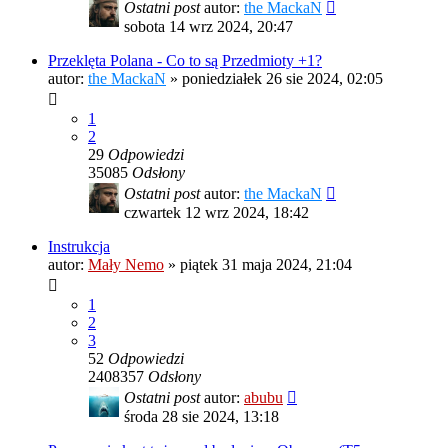
Ostatni post
autor:
the MackaN
sobota 14 wrz 2024, 20:47
Przeklęta Polana - Co to są Przedmioty +1?
autor:
the MackaN
»
poniedziałek 26 sie 2024, 02:05
1
2
29
Odpowiedzi
35085
Odsłony
Ostatni post
autor:
the MackaN
czwartek 12 wrz 2024, 18:42
Instrukcja
autor:
Mały Nemo
»
piątek 31 maja 2024, 21:04
1
2
3
52
Odpowiedzi
2408357
Odsłony
Ostatni post
autor:
abubu
środa 28 sie 2024, 13:18