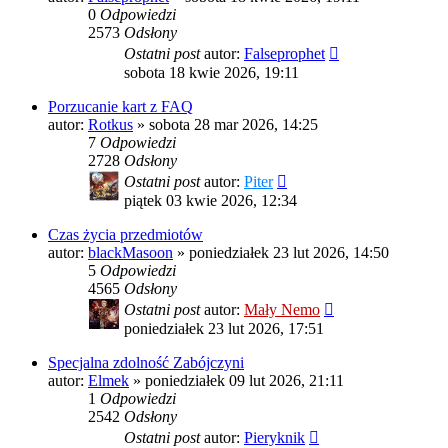
0
Odpowiedzi
2573
Odsłony
Ostatni post
autor:
Falseprophet
sobota 18 kwie 2026, 19:11
Porzucanie kart z FAQ
autor:
Rotkus
»
sobota 28 mar 2026, 14:25
7
Odpowiedzi
2728
Odsłony
Ostatni post
autor:
Piter
piątek 03 kwie 2026, 12:34
Czas życia przedmiotów
autor:
blackMasoon
»
poniedziałek 23 lut 2026, 14:50
5
Odpowiedzi
4565
Odsłony
Ostatni post
autor:
Mały Nemo
poniedziałek 23 lut 2026, 17:51
Specjalna zdolność Zabójczyni
autor:
Elmek
»
poniedziałek 09 lut 2026, 21:11
1
Odpowiedzi
2542
Odsłony
Ostatni post
autor:
Pieryknik