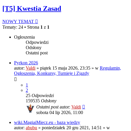
[T5] Kwestia Zasad
NOWY TEMAT
Tematy: 24 • Strona
1
z
1
Ogłoszenia
Odpowiedzi
Odsłony
Ostatni post
Pyrkon 2026
autor:
Valdi
»
piątek 15 maja 2026, 23:35
» w
Regulamin,
Ogłoszenia, Konkursy, Turnieje i Zjazdy
1
2
25
Odpowiedzi
159535
Odsłony
Ostatni post
autor:
Valdi
sobota 04 lip 2026, 11:00
wiki.MagiaiMiecz.eu - baza wiedzy
autor:
abubu
»
poniedziałek 20 gru 2021, 14:51
» w