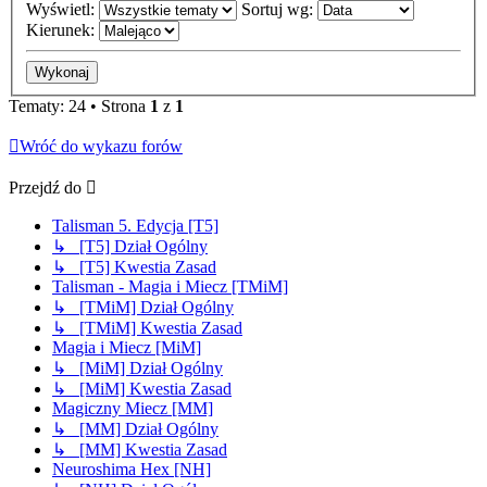
Wyświetl:
Sortuj wg:
Kierunek:
Tematy: 24 • Strona
1
z
1
Wróć do wykazu forów
Przejdź do
Talisman 5. Edycja [T5]
↳ [T5] Dział Ogólny
↳ [T5] Kwestia Zasad
Talisman - Magia i Miecz [TMiM]
↳ [TMiM] Dział Ogólny
↳ [TMiM] Kwestia Zasad
Magia i Miecz [MiM]
↳ [MiM] Dział Ogólny
↳ [MiM] Kwestia Zasad
Magiczny Miecz [MM]
↳ [MM] Dział Ogólny
↳ [MM] Kwestia Zasad
Neuroshima Hex [NH]