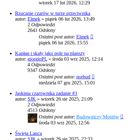
wtorek 17 lut 2026, 12:29
Rzucanie czarów w turze przeciwnika
autor:
Elmek
»
piątek 06 lut 2026, 13:49
2
Odpowiedzi
2641
Odsłony
Ostatni post
autor:
Elmek
piątek 06 lut 2026, 15:55
Kapłan i skały jako pole na planszy
autor:
giorgioPL
»
środa 03 wrz 2025, 12:14
4
Odpowiedzi
9347
Odsłony
Ostatni post
autor:
norbud
niedziela 07 gru 2025, 15:01
Jaskinia czarownika zadanie #3
autor:
SJK
»
wtorek 26 sie 2025, 21:09
2
Odpowiedzi
4513
Odsłony
Ostatni post
autor:
Budowniczy Mostów
środa 03 wrz 2025, 12:56
Święta Lanca
autor:
SJK
»
wtorek 26 sie 2025, 22:33