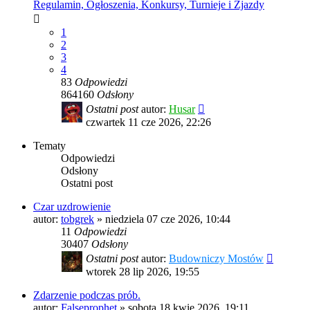
Regulamin, Ogłoszenia, Konkursy, Turnieje i Zjazdy
1
2
3
4
83
Odpowiedzi
864160
Odsłony
Ostatni post
autor:
Husar
czwartek 11 cze 2026, 22:26
Tematy
Odpowiedzi
Odsłony
Ostatni post
Czar uzdrowienie
autor:
tobgrek
»
niedziela 07 cze 2026, 10:44
11
Odpowiedzi
30407
Odsłony
Ostatni post
autor:
Budowniczy Mostów
wtorek 28 lip 2026, 19:55
Zdarzenie podczas prób.
autor:
Falseprophet
»
sobota 18 kwie 2026, 19:11