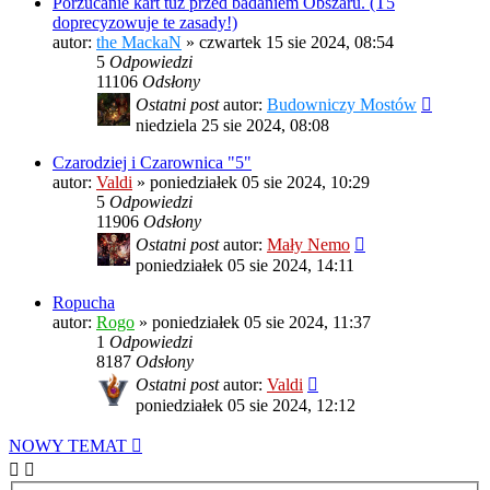
Porzucanie kart tuż przed badaniem Obszaru. (T5
doprecyzowuje te zasady!)
autor:
the MackaN
»
czwartek 15 sie 2024, 08:54
5
Odpowiedzi
11106
Odsłony
Ostatni post
autor:
Budowniczy Mostów
niedziela 25 sie 2024, 08:08
Czarodziej i Czarownica "5"
autor:
Valdi
»
poniedziałek 05 sie 2024, 10:29
5
Odpowiedzi
11906
Odsłony
Ostatni post
autor:
Mały Nemo
poniedziałek 05 sie 2024, 14:11
Ropucha
autor:
Rogo
»
poniedziałek 05 sie 2024, 11:37
1
Odpowiedzi
8187
Odsłony
Ostatni post
autor:
Valdi
poniedziałek 05 sie 2024, 12:12
NOWY TEMAT