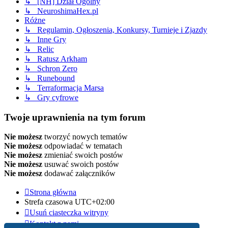
↳ [NH] Dział Ogólny
↳ NeuroshimaHex.pl
Różne
↳ Regulamin, Ogłoszenia, Konkursy, Turnieje i Zjazdy
↳ Inne Gry
↳ Relic
↳ Ratusz Arkham
↳ Schron Zero
↳ Runebound
↳ Terraformacja Marsa
↳ Gry cyfrowe
Twoje uprawnienia na tym forum
Nie możesz
tworzyć nowych tematów
Nie możesz
odpowiadać w tematach
Nie możesz
zmieniać swoich postów
Nie możesz
usuwać swoich postów
Nie możesz
dodawać załączników
Strona główna
Strefa czasowa
UTC+02:00
Usuń ciasteczka witryny
Kontakt z nami