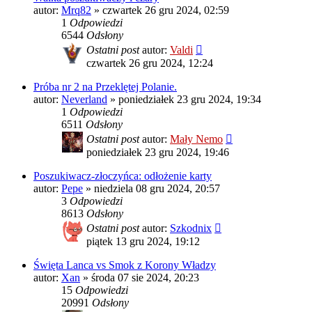
autor:
Mrq82
»
czwartek 26 gru 2024, 02:59
1
Odpowiedzi
6544
Odsłony
Ostatni post
autor:
Valdi
czwartek 26 gru 2024, 12:24
Próba nr 2 na Przeklętej Polanie.
autor:
Neverland
»
poniedziałek 23 gru 2024, 19:34
1
Odpowiedzi
6511
Odsłony
Ostatni post
autor:
Mały Nemo
poniedziałek 23 gru 2024, 19:46
Poszukiwacz-złoczyńca: odłożenie karty
autor:
Pepe
»
niedziela 08 gru 2024, 20:57
3
Odpowiedzi
8613
Odsłony
Ostatni post
autor:
Szkodnix
piątek 13 gru 2024, 19:12
Święta Lanca vs Smok z Korony Władzy
autor:
Xan
»
środa 07 sie 2024, 20:23
15
Odpowiedzi
20991
Odsłony