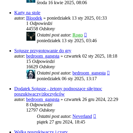
środa 16 kwie 2025, 08:06
Karty na stole
autor:
Bloodek
»
poniedziałek 13 sty 2025, 01:33
1
Odpowiedzi
44558
Odsłony
Ostatni post
autor:
Rogo
poniedziałek 13 sty 2025, 03:46
Sojusze przygotowanie do gry
autor:
bedroom_gangsta
»
czwartek 02 sty 2025, 18:18
15
Odpowiedzi
16629
Odsłony
Ostatni post
autor:
bedroom_gangsta
poniedziałek 06 sty 2025, 13:17
Dodatek Sojusze - żetony podnoszące siłę/moc
poszukiwaczy/złoczyńców
autor:
bedroom_gangsta
»
czwartek 26 gru 2024, 22:29
8
Odpowiedzi
12797
Odsłony
Ostatni post
autor:
Neverland
piątek 27 gru 2024, 18:45
Walka poszukiwaczy i czary