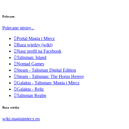
Polecane
Polecane strony...
Portal Magia i Miecz
Baza wiedzy (wiki)
Nasz profil na Facebook
Talisman: Island
Nomad Games
Steam - Talisman Digital Edition
Steam - Talisman: The Horus Heresy
Galakta - Talisman: Magia i Miecz
Galakta - Relic
Talisman Realm
Baza wiedzy
wiki.magiaimiecz.eu