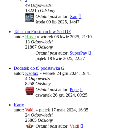
2
49
Odpowiedzi
132215
Odsłony
Ostatni post
autor:
Xan
środa 09 lip 2025, 14:47
Talisman Frostmarch w 5ed DE
autor:
Husar
»
wtorek 08 kwie 2025, 21:10
13
Odpowiedzi
21867
Odsłony
Ostatni post
autor:
SuperPav
piątek 18 kwie 2025, 22:27
Dodatek do t5 podstawka t2
autor:
Ksofax
»
wtorek 24 gru 2024, 19:41
4
Odpowiedzi
8258
Odsłony
Ostatni post
autor:
Pepe
czwartek 26 gru 2024, 00:25
Karty
autor:
Valdi
»
piątek 17 maja 2024, 16:35
24
Odpowiedzi
25865
Odsłony
Ostatni post
autor:
Valdi