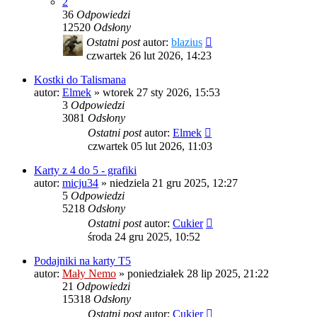
2
36
Odpowiedzi
12520
Odsłony
Ostatni post
autor:
blazius
czwartek 26 lut 2026, 14:23
Kostki do Talismana
autor:
Elmek
»
wtorek 27 sty 2026, 15:53
3
Odpowiedzi
3081
Odsłony
Ostatni post
autor:
Elmek
czwartek 05 lut 2026, 11:03
Karty z 4 do 5 - grafiki
autor:
micju34
»
niedziela 21 gru 2025, 12:27
5
Odpowiedzi
5218
Odsłony
Ostatni post
autor:
Cukier
środa 24 gru 2025, 10:52
Podajniki na karty T5
autor:
Mały Nemo
»
poniedziałek 28 lip 2025, 21:22
21
Odpowiedzi
15318
Odsłony
Ostatni post
autor:
Cukier