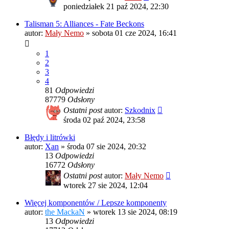
poniedziałek 21 paź 2024, 22:30
Talisman 5: Alliances - Fate Beckons
autor:
Mały Nemo
»
sobota 01 cze 2024, 16:41
1
2
3
4
81
Odpowiedzi
87779
Odsłony
Ostatni post
autor:
Szkodnix
środa 02 paź 2024, 23:58
Błędy i litrówki
autor:
Xan
»
środa 07 sie 2024, 20:32
13
Odpowiedzi
16772
Odsłony
Ostatni post
autor:
Mały Nemo
wtorek 27 sie 2024, 12:04
Więcej komponentów / Lepsze komponenty
autor:
the MackaN
»
wtorek 13 sie 2024, 08:19
13
Odpowiedzi