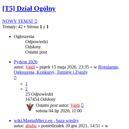
[T5] Dział Ogólny
NOWY TEMAT
Tematy: 42 • Strona
1
z
1
Ogłoszenia
Odpowiedzi
Odsłony
Ostatni post
Pyrkon 2026
autor:
Valdi
»
piątek 15 maja 2026, 23:35
» w
Regulamin,
Ogłoszenia, Konkursy, Turnieje i Zjazdy
1
2
25
Odpowiedzi
167454
Odsłony
Ostatni post
autor:
Valdi
sobota 04 lip 2026, 11:00
wiki.MagiaiMiecz.eu - baza wiedzy
autor:
abubu
»
poniedziałek 20 gru 2021, 14:51
» w