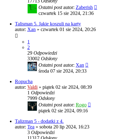
17713
Odsłony
Ostatni post
autor:
Zaberish
czwartek 15 sie 2024, 21:36
Talisman 5. Jakie koszuli na karty
autor:
Xan
»
czwartek 01 sie 2024, 20:26
1
2
29
Odpowiedzi
33002
Odsłony
Ostatni post
autor:
Xan
środa 07 sie 2024, 20:33
Ropucha
autor:
Valdi
»
piątek 02 sie 2024, 08:39
1
Odpowiedzi
7999
Odsłony
Ostatni post
autor:
Rogo
piątek 02 sie 2024, 09:16
Talizman 5 - dodatki z 4.
autor:
Tea
»
sobota 20 lip 2024, 16:23
3
Odpowiedzi
11317
Odsłony