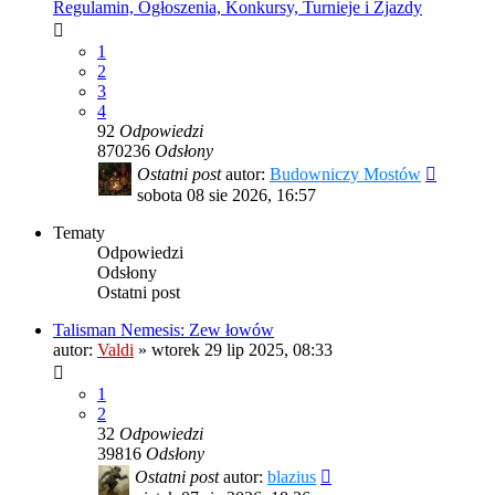
Regulamin, Ogłoszenia, Konkursy, Turnieje i Zjazdy
1
2
3
4
92
Odpowiedzi
870236
Odsłony
Ostatni post
autor:
Budowniczy Mostów
sobota 08 sie 2026, 16:57
Tematy
Odpowiedzi
Odsłony
Ostatni post
Talisman Nemesis: Zew łowów
autor:
Valdi
»
wtorek 29 lip 2025, 08:33
1
2
32
Odpowiedzi
39816
Odsłony
Ostatni post
autor:
blazius