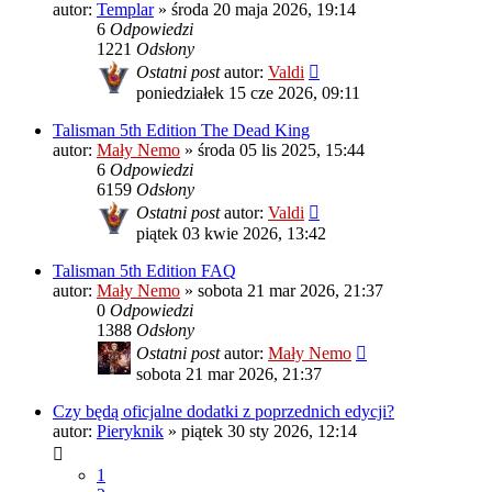
autor:
Templar
»
środa 20 maja 2026, 19:14
6
Odpowiedzi
1221
Odsłony
Ostatni post
autor:
Valdi
poniedziałek 15 cze 2026, 09:11
Talisman 5th Edition The Dead King
autor:
Mały Nemo
»
środa 05 lis 2025, 15:44
6
Odpowiedzi
6159
Odsłony
Ostatni post
autor:
Valdi
piątek 03 kwie 2026, 13:42
Talisman 5th Edition FAQ
autor:
Mały Nemo
»
sobota 21 mar 2026, 21:37
0
Odpowiedzi
1388
Odsłony
Ostatni post
autor:
Mały Nemo
sobota 21 mar 2026, 21:37
Czy będą oficjalne dodatki z poprzednich edycji?
autor:
Pieryknik
»
piątek 30 sty 2026, 12:14
1