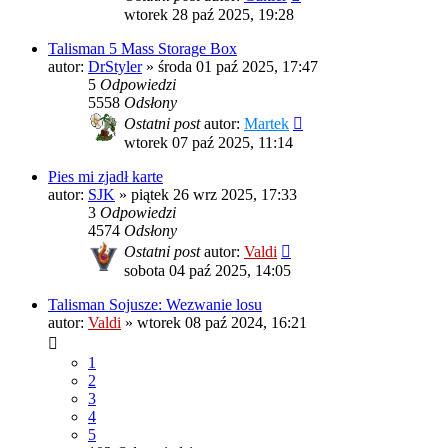
wtorek 28 paź 2025, 19:28
Talisman 5 Mass Storage Box
autor:
DrStyler
»
środa 01 paź 2025, 17:47
5
Odpowiedzi
5558
Odsłony
Ostatni post
autor:
Martek
wtorek 07 paź 2025, 11:14
Pies mi zjadł karte
autor:
SJK
»
piątek 26 wrz 2025, 17:33
3
Odpowiedzi
4574
Odsłony
Ostatni post
autor:
Valdi
sobota 04 paź 2025, 14:05
Talisman Sojusze: Wezwanie losu
autor:
Valdi
»
wtorek 08 paź 2024, 16:21
1
2
3
4
5