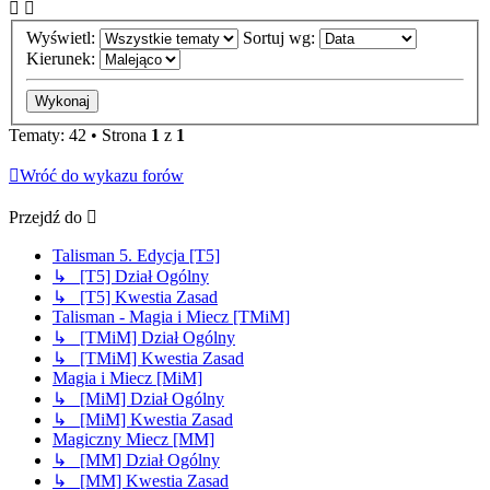
Wyświetl:
Sortuj wg:
Kierunek:
Tematy: 42 • Strona
1
z
1
Wróć do wykazu forów
Przejdź do
Talisman 5. Edycja [T5]
↳ [T5] Dział Ogólny
↳ [T5] Kwestia Zasad
Talisman - Magia i Miecz [TMiM]
↳ [TMiM] Dział Ogólny
↳ [TMiM] Kwestia Zasad
Magia i Miecz [MiM]
↳ [MiM] Dział Ogólny
↳ [MiM] Kwestia Zasad
Magiczny Miecz [MM]
↳ [MM] Dział Ogólny
↳ [MM] Kwestia Zasad