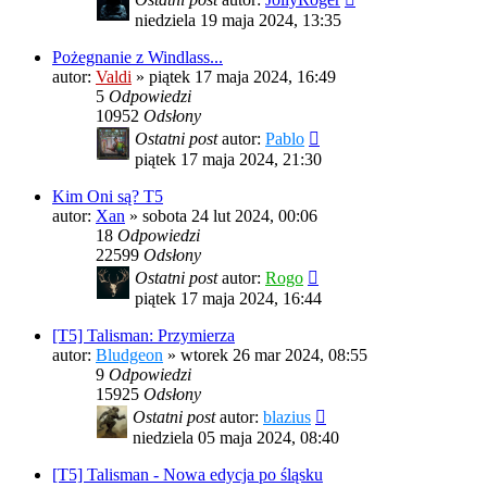
niedziela 19 maja 2024, 13:35
Pożegnanie z Windlass...
autor:
Valdi
»
piątek 17 maja 2024, 16:49
5
Odpowiedzi
10952
Odsłony
Ostatni post
autor:
Pablo
piątek 17 maja 2024, 21:30
Kim Oni są? T5
autor:
Xan
»
sobota 24 lut 2024, 00:06
18
Odpowiedzi
22599
Odsłony
Ostatni post
autor:
Rogo
piątek 17 maja 2024, 16:44
[T5] Talisman: Przymierza
autor:
Bludgeon
»
wtorek 26 mar 2024, 08:55
9
Odpowiedzi
15925
Odsłony
Ostatni post
autor:
blazius
niedziela 05 maja 2024, 08:40
[T5] Talisman - Nowa edycja po śląsku