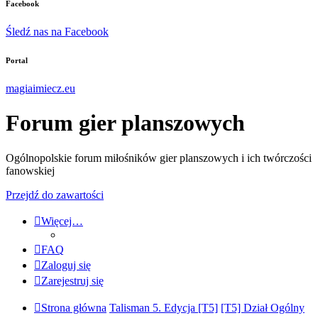
Facebook
Śledź nas na Facebook
Portal
magiaimiecz.eu
Forum gier planszowych
Ogólnopolskie forum miłośników gier planszowych i ich twórczości
fanowskiej
Przejdź do zawartości
Więcej…
FAQ
Zaloguj się
Zarejestruj się
Strona główna
Talisman 5. Edycja [T5]
[T5] Dział Ogólny