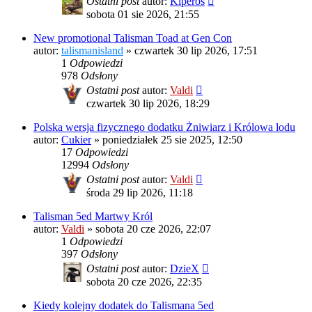
Ostatni post
autor:
Kiperos
sobota 01 sie 2026, 21:55
New promotional Talisman Toad at Gen Con
autor:
talismanisland
»
czwartek 30 lip 2026, 17:51
1
Odpowiedzi
978
Odsłony
Ostatni post
autor:
Valdi
czwartek 30 lip 2026, 18:29
Polska wersja fizycznego dodatku Żniwiarz i Królowa lodu
autor:
Cukier
»
poniedziałek 25 sie 2025, 12:50
17
Odpowiedzi
12994
Odsłony
Ostatni post
autor:
Valdi
środa 29 lip 2026, 11:18
Talisman 5ed Martwy Król
autor:
Valdi
»
sobota 20 cze 2026, 22:07
1
Odpowiedzi
397
Odsłony
Ostatni post
autor:
DzieX
sobota 20 cze 2026, 22:35
Kiedy kolejny dodatek do Talismana 5ed