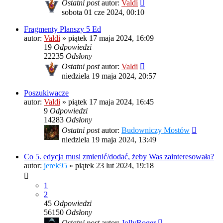
Ostatni post
autor:
Valdi
sobota 01 cze 2024, 00:10
Fragmenty Planszy 5 Ed
autor:
Valdi
»
piątek 17 maja 2024, 16:09
19
Odpowiedzi
22235
Odsłony
Ostatni post
autor:
Valdi
niedziela 19 maja 2024, 20:57
Poszukiwacze
autor:
Valdi
»
piątek 17 maja 2024, 16:45
9
Odpowiedzi
14283
Odsłony
Ostatni post
autor:
Budowniczy Mostów
niedziela 19 maja 2024, 13:49
Co 5. edycja musi zmienić/dodać, żeby Was zainteresowała?
autor:
jerek95
»
piątek 23 lut 2024, 19:18
1
2
45
Odpowiedzi
56150
Odsłony
Ostatni post
autor:
JollyRoger