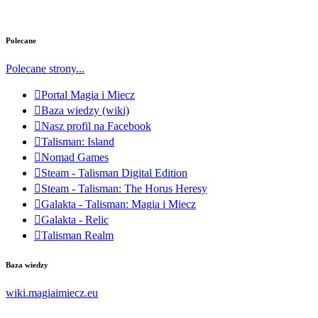
Polecane
Polecane strony...
Portal Magia i Miecz
Baza wiedzy (wiki)
Nasz profil na Facebook
Talisman: Island
Nomad Games
Steam - Talisman Digital Edition
Steam - Talisman: The Horus Heresy
Galakta - Talisman: Magia i Miecz
Galakta - Relic
Talisman Realm
Baza wiedzy
wiki.magiaimiecz.eu