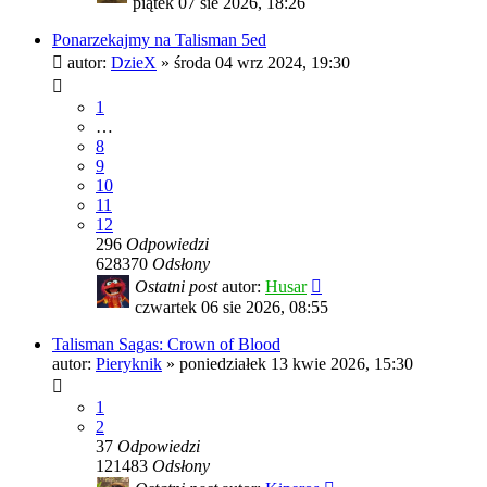
piątek 07 sie 2026, 18:26
Ponarzekajmy na Talisman 5ed
autor:
DzieX
»
środa 04 wrz 2024, 19:30
1
…
8
9
10
11
12
296
Odpowiedzi
628370
Odsłony
Ostatni post
autor:
Husar
czwartek 06 sie 2026, 08:55
Talisman Sagas: Crown of Blood
autor:
Pieryknik
»
poniedziałek 13 kwie 2026, 15:30
1
2
37
Odpowiedzi
121483
Odsłony