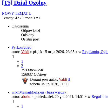
[T5] Dział Ogólny
NOWY TEMAT
Tematy: 42 • Strona
1
z
1
Ogłoszenia
Odpowiedzi
Odsłony
Ostatni post
Pyrkon 2026
autor:
Valdi
»
piątek 15 maja 2026, 23:35
» w
Regulamin, Ogłos
1
2
25
Odpowiedzi
156037
Odsłony
Ostatni post
autor:
Valdi
sobota 04 lip 2026, 11:00
wiki.MagiaiMiecz.eu - baza wiedzy
autor:
abubu
»
poniedziałek 20 gru 2021, 14:51
» w
Regulamin,
1