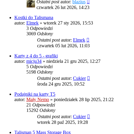
Ostatni post
autor:
blazius
czwartek 26 lut 2026, 14:23
Kostki do Talismana
autor:
Elmek
»
wtorek 27 sty 2026, 15:53
3
Odpowiedzi
3069
Odsłony
Ostatni post
autor:
Elmek
czwartek 05 lut 2026, 11:03
Karty z 4 do 5 - grafiki
autor:
micju34
»
niedziela 21 gru 2025, 12:27
5
Odpowiedzi
5198
Odsłony
Ostatni post
autor:
Cukier
środa 24 gru 2025, 10:52
Podajniki na karty T5
autor:
Mały Nemo
»
poniedziałek 28 lip 2025, 21:22
21
Odpowiedzi
15292
Odsłony
Ostatni post
autor:
Cukier
wtorek 28 paź 2025, 19:28
Talisman 5 Mass Storage Box