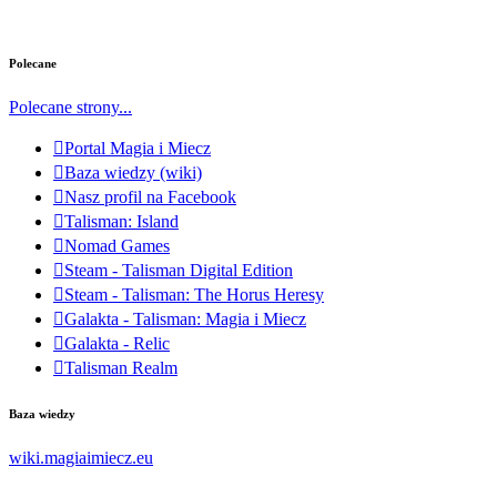
Polecane
Polecane strony...
Portal Magia i Miecz
Baza wiedzy (wiki)
Nasz profil na Facebook
Talisman: Island
Nomad Games
Steam - Talisman Digital Edition
Steam - Talisman: The Horus Heresy
Galakta - Talisman: Magia i Miecz
Galakta - Relic
Talisman Realm
Baza wiedzy
wiki.magiaimiecz.eu