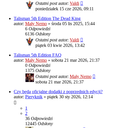
Ostatni post
autor:
Valdi
poniedziałek 15 cze 2026, 09:11
Talisman 5th Edition The Dead King
autor:
Mały Nemo
»
środa 05 lis 2025, 15:44
6
Odpowiedzi
6136
Odsłony
Ostatni post
autor:
Valdi
piątek 03 kwie 2026, 13:42
Talisman 5th Edition FAQ
autor:
Mały Nemo
»
sobota 21 mar 2026, 21:37
0
Odpowiedzi
1375
Odsłony
Ostatni post
autor:
Mały Nemo
sobota 21 mar 2026, 21:37
Czy będą oficjalne dodatki z poprzednich edycji?
autor:
Pieryknik
»
piątek 30 sty 2026, 12:14
1
2
36
Odpowiedzi
12445
Odsłony