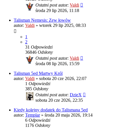
Ostatni post
autor:
Valdi
środa 29 lip 2026, 11:18
Talisman Nemesis: Zew łowów
autor:
Valdi
»
wtorek 29 lip 2025, 08:33
1
2
31
Odpowiedzi
36846
Odsłony
Ostatni post
autor:
Valdi
środa 08 lip 2026, 15:59
Talisman 5ed Martwy Król
autor:
Valdi
»
sobota 20 cze 2026, 22:07
1
Odpowiedzi
385
Odsłony
Ostatni post
autor:
DzieX
sobota 20 cze 2026, 22:35
Kiedy kolejny dodatek do Talismana 5ed
autor:
Templar
»
środa 20 maja 2026, 19:14
6
Odpowiedzi
1176
Odsłony