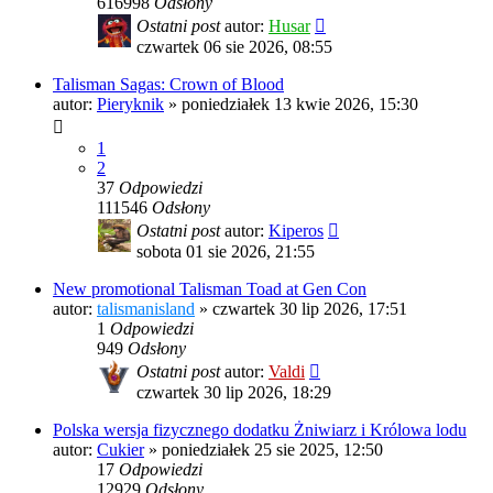
616998
Odsłony
Ostatni post
autor:
Husar
czwartek 06 sie 2026, 08:55
Talisman Sagas: Crown of Blood
autor:
Pieryknik
»
poniedziałek 13 kwie 2026, 15:30
1
2
37
Odpowiedzi
111546
Odsłony
Ostatni post
autor:
Kiperos
sobota 01 sie 2026, 21:55
New promotional Talisman Toad at Gen Con
autor:
talismanisland
»
czwartek 30 lip 2026, 17:51
1
Odpowiedzi
949
Odsłony
Ostatni post
autor:
Valdi
czwartek 30 lip 2026, 18:29
Polska wersja fizycznego dodatku Żniwiarz i Królowa lodu
autor:
Cukier
»
poniedziałek 25 sie 2025, 12:50
17
Odpowiedzi
12929
Odsłony