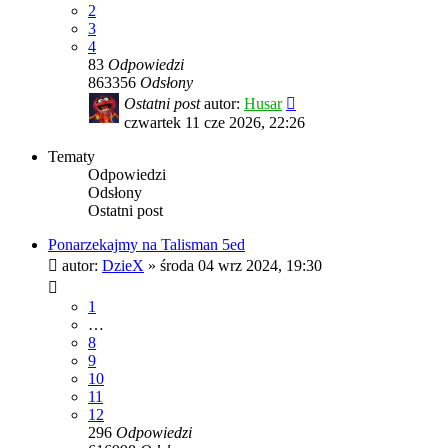
2
3
4
83
Odpowiedzi
863356
Odsłony
Ostatni post
autor:
Husar
czwartek 11 cze 2026, 22:26
Tematy
Odpowiedzi
Odsłony
Ostatni post
Ponarzekajmy na Talisman 5ed
autor:
DzieX
»
środa 04 wrz 2024, 19:30
1
…
8
9
10
11
12
296
Odpowiedzi