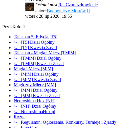
Ostatni post
Re: Czar uzdrowienie
Wyświetl
autor:
Budowniczy Mostów
najnowszy
wtorek 28 lip 2026, 19:55
post
Przejdź do
Talisman 5. Edycja [T5]
↳ [T5] Dział Ogólny
↳ [T5] Kwestia Zasad
Talisman - Magia i Miecz [TMiM]
↳ [TMiM] Dział Ogólny
↳ [TMiM] Kwestia Zasad
Magia i Miecz [MiM]
↳ [MiM] Dział Ogólny
↳ [MiM] Kwestia Zasad
Magiczny Miecz [MM]
↳ [MM] Dział Ogólny
↳ [MM] Kwestia Zasad
Neuroshima Hex [NH]
↳ [NH] Dział Ogólny
↳ NeuroshimaHex.pl
Różne
↳ Regulamin, Ogłoszenia, Konkursy, Turnieje i Zjazdy
↳ Inne Gry