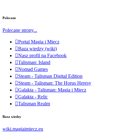
Polecane
Polecane strony...
Portal Magia i Miecz
Baza wiedzy (wiki)
Nasz profil na Facebook
Talisman: Island
Nomad Games
Steam - Talisman Digital Edition
Steam - Talisman: The Horus Heresy
Galakta - Talisman: Magia i Miecz
Galakta - Relic
Talisman Realm
Baza wiedzy
wiki.magiaimiecz.eu