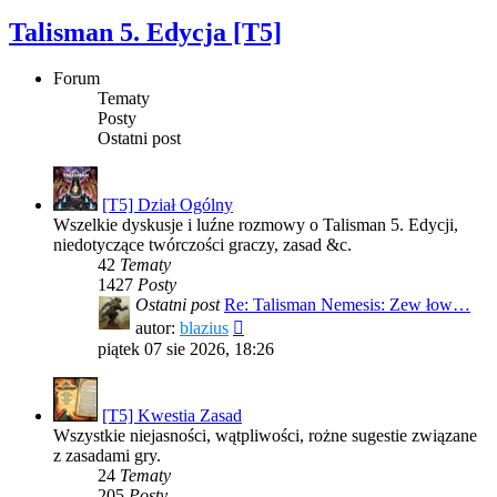
Talisman 5. Edycja [T5]
Forum
Tematy
Posty
Ostatni post
[T5] Dział Ogólny
Wszelkie dyskusje i luźne rozmowy o Talisman 5. Edycji,
niedotyczące twórczości graczy, zasad &c.
42
Tematy
1427
Posty
Ostatni post
Re: Talisman Nemesis: Zew łow…
Wyświetl
autor:
blazius
najnowszy
piątek 07 sie 2026, 18:26
post
[T5] Kwestia Zasad
Wszystkie niejasności, wątpliwości, rożne sugestie związane
z zasadami gry.
24
Tematy
205
Posty