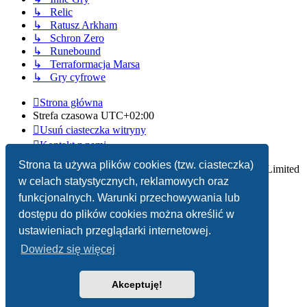
↳ Relic
↳ Ratusz Arkham
↳ Schron Zero
↳ Runebound
↳ Terraformacja Marsa
↳ Gry cyfrowe
Strona główna
Strefa czasowa
UTC+02:00
Usuń ciasteczka witryny
Kontakt z nami
Strona ta używa plików cookies (tzw. ciasteczka)
Technologię dostarcza
phpBB
® Forum Software © phpBB Limited
w celach statystycznych, reklamowych oraz
Polski pakiet językowy dostarcza
phpBB.pl
funkcjonalnych. Warunki przechowywania lub
dostępu do plików cookies można określić w
Zasady ochrony danych osobowych
|
Regulamin
ustawieniach przeglądarki internetowej.
Dowiedz się więcej
Akceptuję!