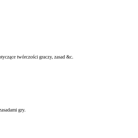
otyczące twórczości graczy, zasad &c.
zasadami gry.