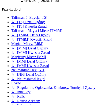
wtorek 28 lip 2026, 19:55
post
Przejdź do
Talisman 5. Edycja [T5]
↳ [T5] Dział Ogólny
↳ [T5] Kwestia Zasad
Talisman - Magia i Miecz [TMiM]
↳ [TMiM] Dział Ogólny
↳ [TMiM] Kwestia Zasad
Magia i Miecz [MiM]
↳ [MiM] Dział Ogólny
↳ [MiM] Kwestia Zasad
Magiczny Miecz [MM]
↳ [MM] Dział Ogólny
↳ [MM] Kwestia Zasad
Neuroshima Hex [NH]
↳ [NH] Dział Ogólny
↳ NeuroshimaHex.pl
Różne
↳ Regulamin, Ogłoszenia, Konkursy, Turnieje i Zjazdy
↳ Inne Gry
↳ Relic
↳ Ratusz Arkham