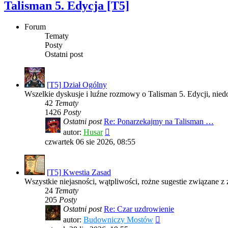
Talisman 5. Edycja [T5]
Forum
Tematy
Posty
Ostatni post
[T5] Dział Ogólny
Wszelkie dyskusje i luźne rozmowy o Talisman 5. Edycji, nied
42
Tematy
1426
Posty
Ostatni post
Re: Ponarzekajmy na Talisman …
Wyświetl
autor:
Husar
najnowszy
czwartek 06 sie 2026, 08:55
post
[T5] Kwestia Zasad
Wszystkie niejasności, wątpliwości, rożne sugestie związane z 
24
Tematy
205
Posty
Ostatni post
Re: Czar uzdrowienie
Wyświetl
autor:
Budowniczy Mostów
najnowszy