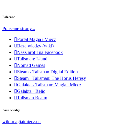
Polecane
Polecane strony...
Portal Magia i Miecz
Baza wiedzy (wiki)
Nasz profil na Facebook
Talisman: Island
Nomad Games
Steam - Talisman Digital Edition
Steam - Talisman: The Horus Heresy
Galakta - Talisman: Magia i Miecz
Galakta - Relic
Talisman Realm
Baza wiedzy
wiki.magiaimiecz.eu