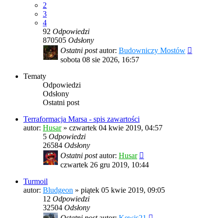
2
3
4
92
Odpowiedzi
870505
Odsłony
Ostatni post
autor:
Budowniczy Mostów
sobota 08 sie 2026, 16:57
Tematy
Odpowiedzi
Odsłony
Ostatni post
Terraformacja Marsa - spis zawartości
autor:
Husar
»
czwartek 04 kwie 2019, 04:57
5
Odpowiedzi
26584
Odsłony
Ostatni post
autor:
Husar
czwartek 26 gru 2019, 10:44
Turmoil
autor:
Bludgeon
»
piątek 05 kwie 2019, 09:05
12
Odpowiedzi
32504
Odsłony
Ostatni post
autor:
Kewis21