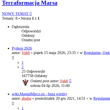
Terraformacja Marsa
NOWY TEMAT
Tematy: 8 • Strona
1
z
1
Ogłoszenia
Odpowiedzi
Odsłony
Ostatni post
Pyrkon 2026
autor:
Valdi
»
piątek 15 maja 2026, 23:35
» w
Regulamin, Ogłos
1
2
25
Odpowiedzi
167758
Odsłony
Ostatni post
autor:
Valdi
sobota 04 lip 2026, 11:00
wiki.MagiaiMiecz.eu - baza wiedzy
autor:
abubu
»
poniedziałek 20 gru 2021, 14:51
» w
Regulamin,
1