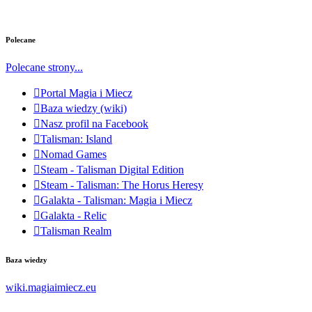
Polecane
Polecane strony...
Portal Magia i Miecz
Baza wiedzy (wiki)
Nasz profil na Facebook
Talisman: Island
Nomad Games
Steam - Talisman Digital Edition
Steam - Talisman: The Horus Heresy
Galakta - Talisman: Magia i Miecz
Galakta - Relic
Talisman Realm
Baza wiedzy
wiki.magiaimiecz.eu