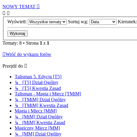
NOWY TEMAT
Wyświetl:
Sortuj wg:
Kierunek
Tematy: 8 • Strona
1
z
1
Wróć do wykazu forów
Przejdź do
Talisman 5. Edycja [T5]
↳ [T5] Dział Ogólny
↳ [T5] Kwestia Zasad
Talisman - Magia i Miecz [TMiM]
↳ [TMiM] Dział Ogólny
↳ [TMiM] Kwestia Zasad
Magia i Miecz [MiM]
↳ [MiM] Dział Ogólny
↳ [MiM] Kwestia Zasad
Magiczny Miecz [MM]
↳ [MM] Dział Ogólny