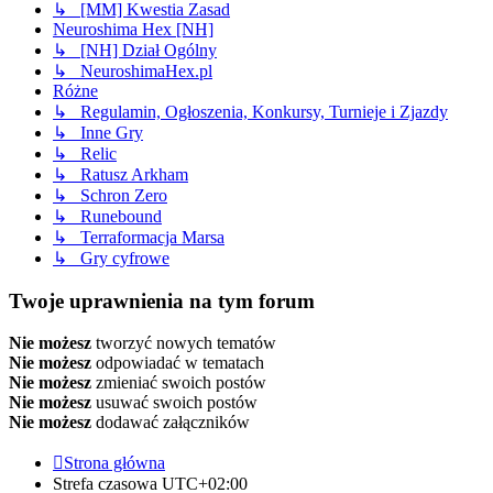
↳ [MM] Kwestia Zasad
Neuroshima Hex [NH]
↳ [NH] Dział Ogólny
↳ NeuroshimaHex.pl
Różne
↳ Regulamin, Ogłoszenia, Konkursy, Turnieje i Zjazdy
↳ Inne Gry
↳ Relic
↳ Ratusz Arkham
↳ Schron Zero
↳ Runebound
↳ Terraformacja Marsa
↳ Gry cyfrowe
Twoje uprawnienia na tym forum
Nie możesz
tworzyć nowych tematów
Nie możesz
odpowiadać w tematach
Nie możesz
zmieniać swoich postów
Nie możesz
usuwać swoich postów
Nie możesz
dodawać załączników
Strona główna
Strefa czasowa
UTC+02:00