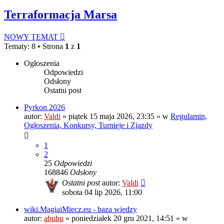
Terraformacja Marsa
NOWY TEMAT
Tematy: 8 • Strona
1
z
1
Ogłoszenia
Odpowiedzi
Odsłony
Ostatni post
Pyrkon 2026
autor:
Valdi
»
piątek 15 maja 2026, 23:35
» w
Regulamin,
Ogłoszenia, Konkursy, Turnieje i Zjazdy
1
2
25
Odpowiedzi
168846
Odsłony
Ostatni post
autor:
Valdi
sobota 04 lip 2026, 11:00
wiki.MagiaiMiecz.eu - baza wiedzy
autor:
abubu
»
poniedziałek 20 gru 2021, 14:51
» w