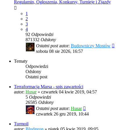
Regulamin, Ogłoszenia, Konkursy, Turnieje i Zjazdy
1
2
3
4
92
Odpowiedzi
871332
Odsłony
Ostatni post
autor:
Budowniczy Mostów
sobota 08 sie 2026, 16:57
Tematy
Odpowiedzi
Odsłony
Ostatni post
Terraformacja Marsa - spis zawartości
autor:
Husar
»
czwartek 04 kwie 2019, 04:57
5
Odpowiedzi
26585
Odsłony
Ostatni post
autor:
Husar
czwartek 26 gru 2019, 10:44
Turmoil
autor:
Bludgeon
»
piątek 05 kwie 2019, 09:05