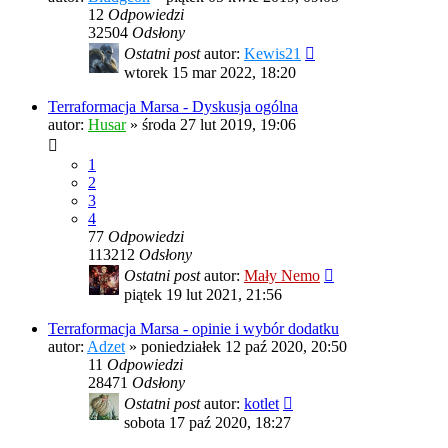
12
Odpowiedzi
32504
Odsłony
Ostatni post
autor:
Kewis21
wtorek 15 mar 2022, 18:20
Terraformacja Marsa - Dyskusja ogólna
autor:
Husar
»
środa 27 lut 2019, 19:06
1
2
3
4
77
Odpowiedzi
113212
Odsłony
Ostatni post
autor:
Mały Nemo
piątek 19 lut 2021, 21:56
Terraformacja Marsa - opinie i wybór dodatku
autor:
Adzet
»
poniedziałek 12 paź 2020, 20:50
11
Odpowiedzi
28471
Odsłony
Ostatni post
autor:
kotlet
sobota 17 paź 2020, 18:27