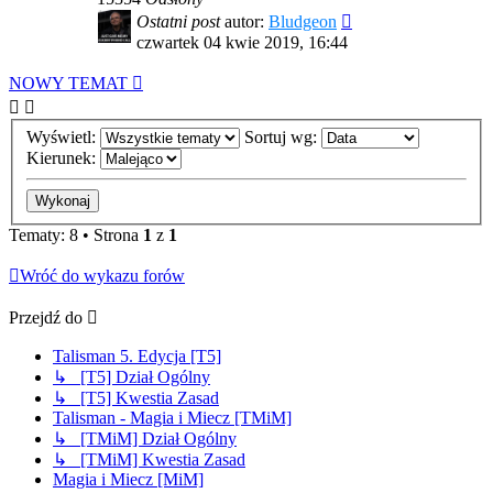
Ostatni post
autor:
Bludgeon
czwartek 04 kwie 2019, 16:44
NOWY TEMAT
Wyświetl:
Sortuj wg:
Kierunek:
Tematy: 8 • Strona
1
z
1
Wróć do wykazu forów
Przejdź do
Talisman 5. Edycja [T5]
↳ [T5] Dział Ogólny
↳ [T5] Kwestia Zasad
Talisman - Magia i Miecz [TMiM]
↳ [TMiM] Dział Ogólny
↳ [TMiM] Kwestia Zasad
Magia i Miecz [MiM]