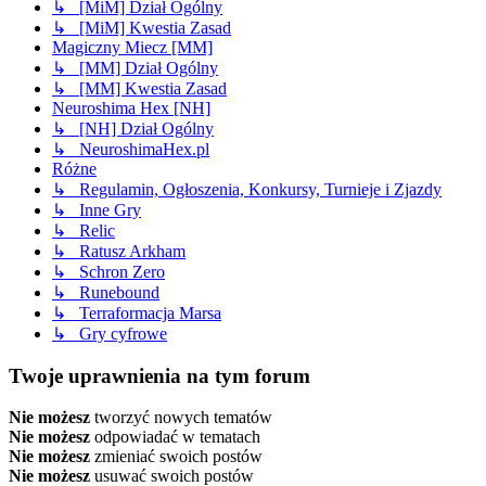
↳ [MiM] Dział Ogólny
↳ [MiM] Kwestia Zasad
Magiczny Miecz [MM]
↳ [MM] Dział Ogólny
↳ [MM] Kwestia Zasad
Neuroshima Hex [NH]
↳ [NH] Dział Ogólny
↳ NeuroshimaHex.pl
Różne
↳ Regulamin, Ogłoszenia, Konkursy, Turnieje i Zjazdy
↳ Inne Gry
↳ Relic
↳ Ratusz Arkham
↳ Schron Zero
↳ Runebound
↳ Terraformacja Marsa
↳ Gry cyfrowe
Twoje uprawnienia na tym forum
Nie możesz
tworzyć nowych tematów
Nie możesz
odpowiadać w tematach
Nie możesz
zmieniać swoich postów
Nie możesz
usuwać swoich postów