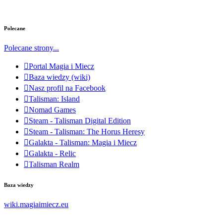
Polecane
Polecane strony...
Portal Magia i Miecz
Baza wiedzy (wiki)
Nasz profil na Facebook
Talisman: Island
Nomad Games
Steam - Talisman Digital Edition
Steam - Talisman: The Horus Heresy
Galakta - Talisman: Magia i Miecz
Galakta - Relic
Talisman Realm
Baza wiedzy
wiki.magiaimiecz.eu