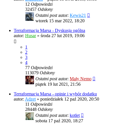
12
Odpowiedzi
32457
Odsłony
Ostatni post
autor:
Kewis21
wtorek 15 mar 2022, 18:20
Terraformacja Marsa - Dyskusja ogólna
autor:
Husar
»
środa 27 lut 2019, 19:06
1
2
3
4
77
Odpowiedzi
113079
Odsłony
Ostatni post
autor:
Mały Nemo
piątek 19 lut 2021, 21:56
Terraformacja Marsa - opinie i wybór dodatku
autor:
Adzet
»
poniedziałek 12 paź 2020, 20:50
11
Odpowiedzi
28448
Odsłony
Ostatni post
autor:
kotlet
sobota 17 paź 2020, 18:27