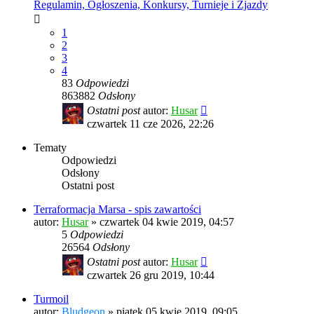
Regulamin, Ogłoszenia, Konkursy, Turnieje i Zjazdy
1
2
3
4
83
Odpowiedzi
863882
Odsłony
Ostatni post
autor:
Husar
czwartek 11 cze 2026, 22:26
Tematy
Odpowiedzi
Odsłony
Ostatni post
Terraformacja Marsa - spis zawartości
autor:
Husar
»
czwartek 04 kwie 2019, 04:57
5
Odpowiedzi
26564
Odsłony
Ostatni post
autor:
Husar
czwartek 26 gru 2019, 10:44
Turmoil
autor:
Bludgeon
»
piątek 05 kwie 2019, 09:05