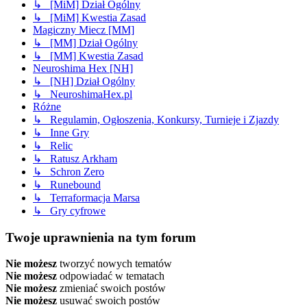
↳ [MiM] Dział Ogólny
↳ [MiM] Kwestia Zasad
Magiczny Miecz [MM]
↳ [MM] Dział Ogólny
↳ [MM] Kwestia Zasad
Neuroshima Hex [NH]
↳ [NH] Dział Ogólny
↳ NeuroshimaHex.pl
Różne
↳ Regulamin, Ogłoszenia, Konkursy, Turnieje i Zjazdy
↳ Inne Gry
↳ Relic
↳ Ratusz Arkham
↳ Schron Zero
↳ Runebound
↳ Terraformacja Marsa
↳ Gry cyfrowe
Twoje uprawnienia na tym forum
Nie możesz
tworzyć nowych tematów
Nie możesz
odpowiadać w tematach
Nie możesz
zmieniać swoich postów
Nie możesz
usuwać swoich postów