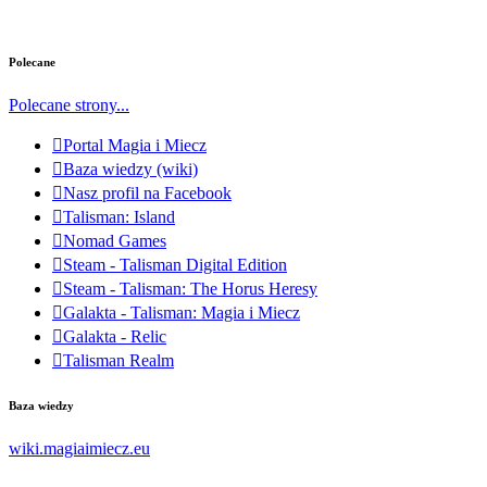
Polecane
Polecane strony...
Portal Magia i Miecz
Baza wiedzy (wiki)
Nasz profil na Facebook
Talisman: Island
Nomad Games
Steam - Talisman Digital Edition
Steam - Talisman: The Horus Heresy
Galakta - Talisman: Magia i Miecz
Galakta - Relic
Talisman Realm
Baza wiedzy
wiki.magiaimiecz.eu