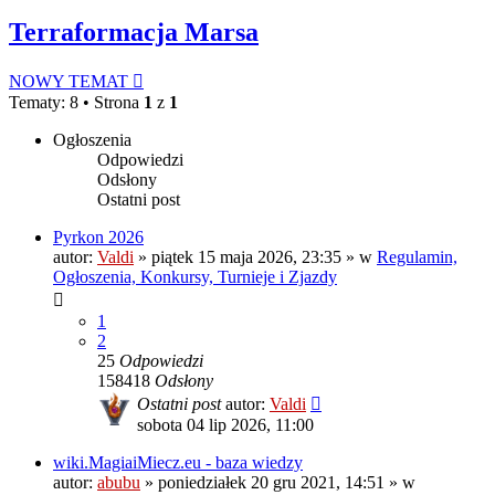
Terraformacja Marsa
NOWY TEMAT
Tematy: 8 • Strona
1
z
1
Ogłoszenia
Odpowiedzi
Odsłony
Ostatni post
Pyrkon 2026
autor:
Valdi
»
piątek 15 maja 2026, 23:35
» w
Regulamin,
Ogłoszenia, Konkursy, Turnieje i Zjazdy
1
2
25
Odpowiedzi
158418
Odsłony
Ostatni post
autor:
Valdi
sobota 04 lip 2026, 11:00
wiki.MagiaiMiecz.eu - baza wiedzy
autor:
abubu
»
poniedziałek 20 gru 2021, 14:51
» w