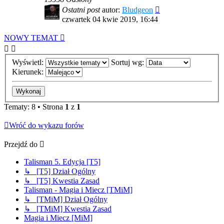
Ostatni post
autor:
Bludgeon
czwartek 04 kwie 2019, 16:44
NOWY TEMAT
Wyświetl:
Sortuj wg:
Kierunek:
Tematy: 8 • Strona
1
z
1
Wróć do wykazu forów
Przejdź do
Talisman 5. Edycja [T5]
↳ [T5] Dział Ogólny
↳ [T5] Kwestia Zasad
Talisman - Magia i Miecz [TMiM]
↳ [TMiM] Dział Ogólny
↳ [TMiM] Kwestia Zasad
Magia i Miecz [MiM]