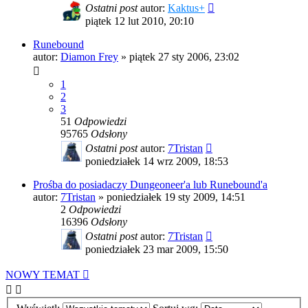
Ostatni post
autor:
Kaktus+
piątek 12 lut 2010, 20:10
Runebound
autor:
Diamon Frey
»
piątek 27 sty 2006, 23:02
1
2
3
51
Odpowiedzi
95765
Odsłony
Ostatni post
autor:
7Tristan
poniedziałek 14 wrz 2009, 18:53
Prośba do posiadaczy Dungeoneer'a lub Runebound'a
autor:
7Tristan
»
poniedziałek 19 sty 2009, 14:51
2
Odpowiedzi
16396
Odsłony
Ostatni post
autor:
7Tristan
poniedziałek 23 mar 2009, 15:50
NOWY TEMAT