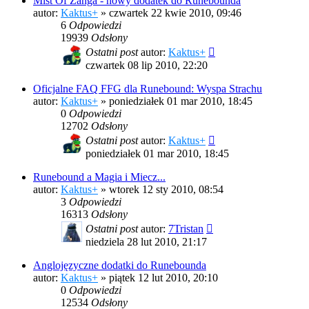
Mist Of Zanga - nowy dodatek do Runebounda
autor:
Kaktus+
»
czwartek 22 kwie 2010, 09:46
6
Odpowiedzi
19939
Odsłony
Ostatni post
autor:
Kaktus+
czwartek 08 lip 2010, 22:20
Oficjalne FAQ FFG dla Runebound: Wyspa Strachu
autor:
Kaktus+
»
poniedziałek 01 mar 2010, 18:45
0
Odpowiedzi
12702
Odsłony
Ostatni post
autor:
Kaktus+
poniedziałek 01 mar 2010, 18:45
Runebound a Magia i Miecz...
autor:
Kaktus+
»
wtorek 12 sty 2010, 08:54
3
Odpowiedzi
16313
Odsłony
Ostatni post
autor:
7Tristan
niedziela 28 lut 2010, 21:17
Anglojęzyczne dodatki do Runebounda
autor:
Kaktus+
»
piątek 12 lut 2010, 20:10
0
Odpowiedzi
12534
Odsłony