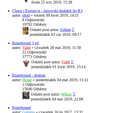
środa 25 wrz 2019, 15:28
Chaos i Korupcja - fanowski dodatek do R3
autor:
shod
»
wtorek 09 kwie 2019, 14:11
8
Odpowiedzi
19792
Odsłony
Ostatni post
autor:
Arthan
poniedziałek 03 cze 2019, 09:17
Runebound 3 ed
autor:
Valdi
»
czwartek 28 mar 2019, 11:30
22
Odpowiedzi
37771
Odsłony
Ostatni post
autor:
Valdi
poniedziałek 01 kwie 2019, 15:14
Runebound - dodruk
autor:
Husar
»
poniedziałek 04 mar 2019, 15:31
1
Odpowiedzi
15046
Odsłony
Ostatni post
autor:
Wiktor
poniedziałek 04 mar 2019, 22:06
Runebound
autor:
Gamma
»
czwartek 16 lis 2017, 13:32