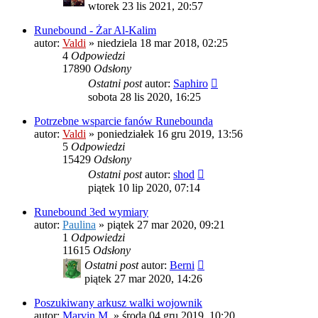
wtorek 23 lis 2021, 20:57
Runebound - Żar Al-Kalim
autor:
Valdi
»
niedziela 18 mar 2018, 02:25
4
Odpowiedzi
17890
Odsłony
Ostatni post
autor:
Saphiro
sobota 28 lis 2020, 16:25
Potrzebne wsparcie fanów Runebounda
autor:
Valdi
»
poniedziałek 16 gru 2019, 13:56
5
Odpowiedzi
15429
Odsłony
Ostatni post
autor:
shod
piątek 10 lip 2020, 07:14
Runebound 3ed wymiary
autor:
Paulina
»
piątek 27 mar 2020, 09:21
1
Odpowiedzi
11615
Odsłony
Ostatni post
autor:
Berni
piątek 27 mar 2020, 14:26
Poszukiwany arkusz walki wojownik
autor:
Marvin M.
»
środa 04 gru 2019, 10:20