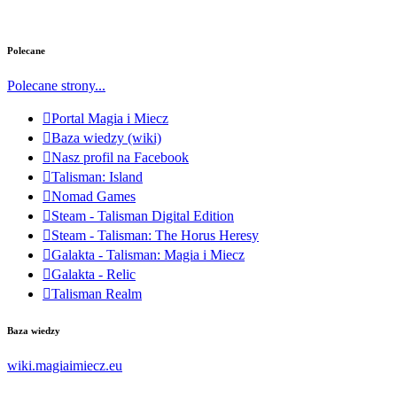
Polecane
Polecane strony...
Portal Magia i Miecz
Baza wiedzy (wiki)
Nasz profil na Facebook
Talisman: Island
Nomad Games
Steam - Talisman Digital Edition
Steam - Talisman: The Horus Heresy
Galakta - Talisman: Magia i Miecz
Galakta - Relic
Talisman Realm
Baza wiedzy
wiki.magiaimiecz.eu