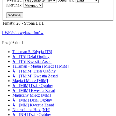
Wyświetl:
Sortuj wg:
Kierunek:
Tematy: 28 • Strona
1
z
1
Wróć do wykazu forów
Przejdź do
Talisman 5. Edycja [T5]
↳ [T5] Dział Ogólny
↳ [T5] Kwestia Zasad
Talisman - Magia i Miecz [TMiM]
↳ [TMiM] Dział Ogólny
↳ [TMiM] Kwestia Zasad
Magia i Miecz [MiM]
↳ [MiM] Dział Ogólny
↳ [MiM] Kwestia Zasad
Magiczny Miecz [MM]
↳ [MM] Dział Ogólny
↳ [MM] Kwestia Zasad
Neuroshima Hex [NH]
↳ [NH] Dział Ogólny