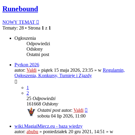
Runebound
NOWY TEMAT
Tematy: 28 • Strona
1
z
1
Ogłoszenia
Odpowiedzi
Odsłony
Ostatni post
Pyrkon 2026
autor:
Valdi
»
piątek 15 maja 2026, 23:35
» w
Regulamin,
Ogłoszenia, Konkursy, Turnieje i Zjazdy
1
2
25
Odpowiedzi
161668
Odsłony
Ostatni post
autor:
Valdi
sobota 04 lip 2026, 11:00
wiki.MagiaiMiecz.eu - baza wiedzy
autor:
abubu
»
poniedziałek 20 gru 2021, 14:51
» w