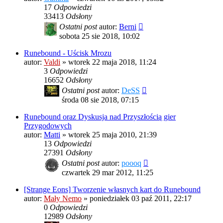
17
Odpowiedzi
33413
Odsłony
Ostatni post
autor:
Berni
sobota 25 sie 2018, 10:02
Runebound - Uścisk Mrozu
autor:
Valdi
»
wtorek 22 maja 2018, 11:24
3
Odpowiedzi
16652
Odsłony
Ostatni post
autor:
DeSS
środa 08 sie 2018, 07:15
Runebound oraz Dyskusja nad Przyszłością gier
Przygodowych
autor:
Matti
»
wtorek 25 maja 2010, 21:39
13
Odpowiedzi
27391
Odsłony
Ostatni post
autor:
poooq
czwartek 29 mar 2012, 11:25
[Strange Eons] Tworzenie własnych kart do Runebound
autor:
Mały Nemo
»
poniedziałek 03 paź 2011, 22:17
0
Odpowiedzi
12989
Odsłony