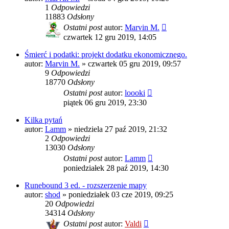
1
Odpowiedzi
11883
Odsłony
Ostatni post
autor:
Marvin M.
czwartek 12 gru 2019, 14:05
Śmierć i podatki: projekt dodatku ekonomicznego.
autor:
Marvin M.
»
czwartek 05 gru 2019, 09:57
9
Odpowiedzi
18770
Odsłony
Ostatni post
autor:
loooki
piątek 06 gru 2019, 23:30
Kilka pytań
autor:
Lamm
»
niedziela 27 paź 2019, 21:32
2
Odpowiedzi
13030
Odsłony
Ostatni post
autor:
Lamm
poniedziałek 28 paź 2019, 14:30
Runebound 3 ed. - rozszerzenie mapy
autor:
shod
»
poniedziałek 03 cze 2019, 09:25
20
Odpowiedzi
34314
Odsłony
Ostatni post
autor:
Valdi