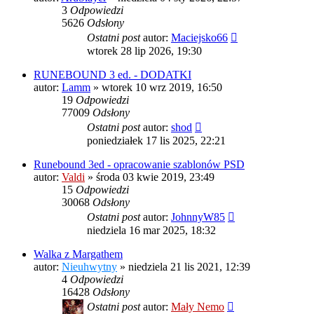
3
Odpowiedzi
5626
Odsłony
Ostatni post
autor:
Maciejsko66
wtorek 28 lip 2026, 19:30
RUNEBOUND 3 ed. - DODATKI
autor:
Lamm
»
wtorek 10 wrz 2019, 16:50
19
Odpowiedzi
77009
Odsłony
Ostatni post
autor:
shod
poniedziałek 17 lis 2025, 22:21
Runebound 3ed - opracowanie szablonów PSD
autor:
Valdi
»
środa 03 kwie 2019, 23:49
15
Odpowiedzi
30068
Odsłony
Ostatni post
autor:
JohnnyW85
niedziela 16 mar 2025, 18:32
Walka z Margathem
autor:
Nieuhwytny
»
niedziela 21 lis 2021, 12:39
4
Odpowiedzi
16428
Odsłony
Ostatni post
autor:
Mały Nemo