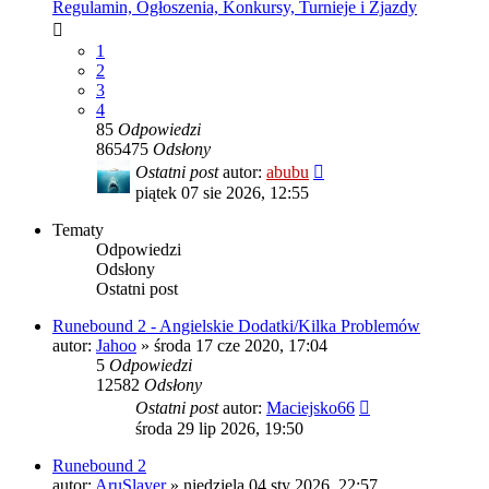
Regulamin, Ogłoszenia, Konkursy, Turnieje i Zjazdy
1
2
3
4
85
Odpowiedzi
865475
Odsłony
Ostatni post
autor:
abubu
piątek 07 sie 2026, 12:55
Tematy
Odpowiedzi
Odsłony
Ostatni post
Runebound 2 - Angielskie Dodatki/Kilka Problemów
autor:
Jahoo
»
środa 17 cze 2020, 17:04
5
Odpowiedzi
12582
Odsłony
Ostatni post
autor:
Maciejsko66
środa 29 lip 2026, 19:50
Runebound 2
autor:
AruSlayer
»
niedziela 04 sty 2026, 22:57