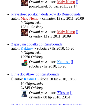
Ostatni post
autor:
Mały Nemo
poniedziałek 03 paź 2011, 22:17
Przyszłość polskich dodatków do Runebounda
autor:
Mały Nemo
»
czwartek 13 sty 2011, 20:09
0
Odpowiedzi
12811
Odsłony
Ostatni post
autor:
Mały Nemo
czwartek 13 sty 2011, 20:09
Zapisy na dodatki do Runebounda
autor:
Kaktus+
»
sobota 27 lis 2010, 15:20
0
Odpowiedzi
12950
Odsłony
Ostatni post
autor:
Kaktus+
sobota 27 lis 2010, 15:20
Linia dodatków do Runebounda
autor:
Kaktus+
»
środa 10 lut 2010, 10:00
10
Odpowiedzi
24545
Odsłony
Ostatni post
autor:
7Tristan
czwartek 08 lip 2010, 23:51