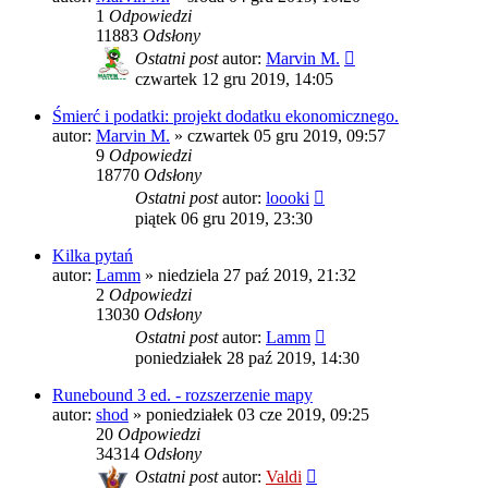
1
Odpowiedzi
11883
Odsłony
Ostatni post
autor:
Marvin M.
czwartek 12 gru 2019, 14:05
Śmierć i podatki: projekt dodatku ekonomicznego.
autor:
Marvin M.
»
czwartek 05 gru 2019, 09:57
9
Odpowiedzi
18770
Odsłony
Ostatni post
autor:
loooki
piątek 06 gru 2019, 23:30
Kilka pytań
autor:
Lamm
»
niedziela 27 paź 2019, 21:32
2
Odpowiedzi
13030
Odsłony
Ostatni post
autor:
Lamm
poniedziałek 28 paź 2019, 14:30
Runebound 3 ed. - rozszerzenie mapy
autor:
shod
»
poniedziałek 03 cze 2019, 09:25
20
Odpowiedzi
34314
Odsłony
Ostatni post
autor:
Valdi