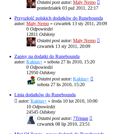
Ostatni post
autor:
Mały Nemo
poniedziałek 03 paź 2011, 22:17
Przyszłość polskich dodatków do Runebounda
autor:
Mały Nemo
»
czwartek 13 sty 2011, 20:09
0
Odpowiedzi
12811
Odsłony
Ostatni post
autor:
Mały Nemo
czwartek 13 sty 2011, 20:09
Zapisy na dodatki do Runebounda
autor:
Kaktus+
»
sobota 27 lis 2010, 15:20
0
Odpowiedzi
12950
Odsłony
Ostatni post
autor:
Kaktus+
sobota 27 lis 2010, 15:20
Linia dodatków do Runebounda
autor:
Kaktus+
»
środa 10 lut 2010, 10:00
10
Odpowiedzi
24545
Odsłony
Ostatni post
autor:
7Tristan
czwartek 08 lip 2010, 23:51