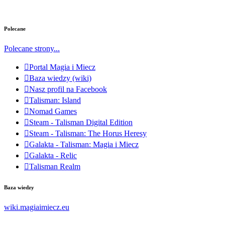
Polecane
Polecane strony...
Portal Magia i Miecz
Baza wiedzy (wiki)
Nasz profil na Facebook
Talisman: Island
Nomad Games
Steam - Talisman Digital Edition
Steam - Talisman: The Horus Heresy
Galakta - Talisman: Magia i Miecz
Galakta - Relic
Talisman Realm
Baza wiedzy
wiki.magiaimiecz.eu