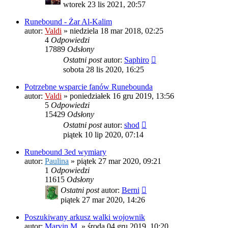
wtorek 23 lis 2021, 20:57
Runebound - Żar Al-Kalim
autor:
Valdi
»
niedziela 18 mar 2018, 02:25
4
Odpowiedzi
17889
Odsłony
Ostatni post
autor:
Saphiro
sobota 28 lis 2020, 16:25
Potrzebne wsparcie fanów Runebounda
autor:
Valdi
»
poniedziałek 16 gru 2019, 13:56
5
Odpowiedzi
15429
Odsłony
Ostatni post
autor:
shod
piątek 10 lip 2020, 07:14
Runebound 3ed wymiary
autor:
Paulina
»
piątek 27 mar 2020, 09:21
1
Odpowiedzi
11615
Odsłony
Ostatni post
autor:
Berni
piątek 27 mar 2020, 14:26
Poszukiwany arkusz walki wojownik
autor:
Marvin M.
»
środa 04 gru 2019, 10:20