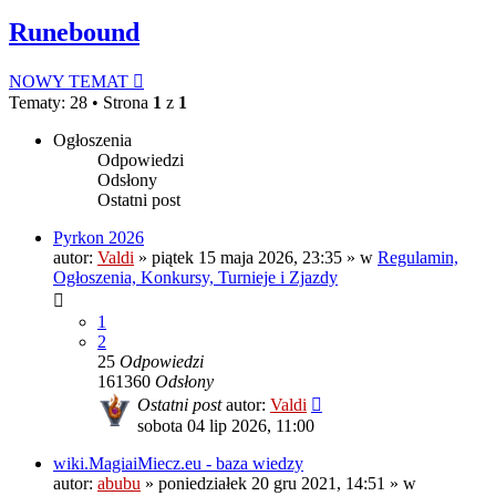
Runebound
NOWY TEMAT
Tematy: 28 • Strona
1
z
1
Ogłoszenia
Odpowiedzi
Odsłony
Ostatni post
Pyrkon 2026
autor:
Valdi
»
piątek 15 maja 2026, 23:35
» w
Regulamin,
Ogłoszenia, Konkursy, Turnieje i Zjazdy
1
2
25
Odpowiedzi
161360
Odsłony
Ostatni post
autor:
Valdi
sobota 04 lip 2026, 11:00
wiki.MagiaiMiecz.eu - baza wiedzy
autor:
abubu
»
poniedziałek 20 gru 2021, 14:51
» w