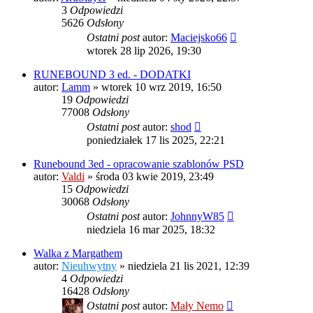
3
Odpowiedzi
5626
Odsłony
Ostatni post
autor:
Maciejsko66
wtorek 28 lip 2026, 19:30
RUNEBOUND 3 ed. - DODATKI
autor:
Lamm
»
wtorek 10 wrz 2019, 16:50
19
Odpowiedzi
77008
Odsłony
Ostatni post
autor:
shod
poniedziałek 17 lis 2025, 22:21
Runebound 3ed - opracowanie szablonów PSD
autor:
Valdi
»
środa 03 kwie 2019, 23:49
15
Odpowiedzi
30068
Odsłony
Ostatni post
autor:
JohnnyW85
niedziela 16 mar 2025, 18:32
Walka z Margathem
autor:
Nieuhwytny
»
niedziela 21 lis 2021, 12:39
4
Odpowiedzi
16428
Odsłony
Ostatni post
autor:
Mały Nemo