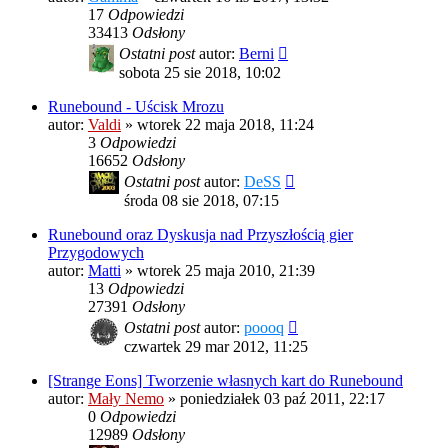
17
Odpowiedzi
33413
Odsłony
Ostatni post
autor:
Berni
sobota 25 sie 2018, 10:02
Runebound - Uścisk Mrozu
autor:
Valdi
»
wtorek 22 maja 2018, 11:24
3
Odpowiedzi
16652
Odsłony
Ostatni post
autor:
DeSS
środa 08 sie 2018, 07:15
Runebound oraz Dyskusja nad Przyszłością gier
Przygodowych
autor:
Matti
»
wtorek 25 maja 2010, 21:39
13
Odpowiedzi
27391
Odsłony
Ostatni post
autor:
poooq
czwartek 29 mar 2012, 11:25
[Strange Eons] Tworzenie własnych kart do Runebound
autor:
Mały Nemo
»
poniedziałek 03 paź 2011, 22:17
0
Odpowiedzi
12989
Odsłony