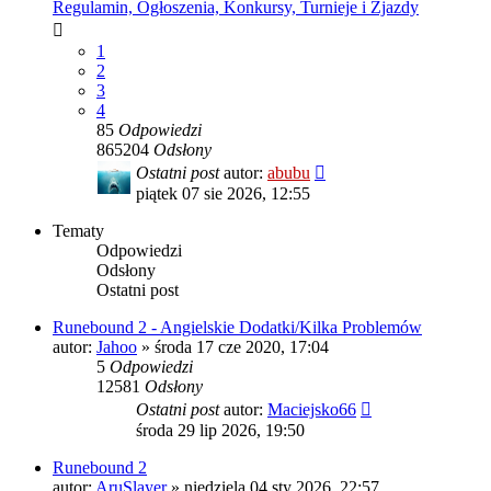
Regulamin, Ogłoszenia, Konkursy, Turnieje i Zjazdy
1
2
3
4
85
Odpowiedzi
865204
Odsłony
Ostatni post
autor:
abubu
piątek 07 sie 2026, 12:55
Tematy
Odpowiedzi
Odsłony
Ostatni post
Runebound 2 - Angielskie Dodatki/Kilka Problemów
autor:
Jahoo
»
środa 17 cze 2020, 17:04
5
Odpowiedzi
12581
Odsłony
Ostatni post
autor:
Maciejsko66
środa 29 lip 2026, 19:50
Runebound 2
autor:
AruSlayer
»
niedziela 04 sty 2026, 22:57