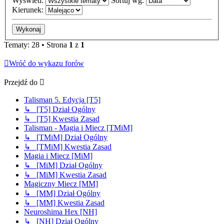
Wyświetl:
Sortuj wg:
Kierunek:
Tematy: 28 • Strona
1
z
1
Wróć do wykazu forów
Przejdź do
Talisman 5. Edycja [T5]
↳ [T5] Dział Ogólny
↳ [T5] Kwestia Zasad
Talisman - Magia i Miecz [TMiM]
↳ [TMiM] Dział Ogólny
↳ [TMiM] Kwestia Zasad
Magia i Miecz [MiM]
↳ [MiM] Dział Ogólny
↳ [MiM] Kwestia Zasad
Magiczny Miecz [MM]
↳ [MM] Dział Ogólny
↳ [MM] Kwestia Zasad
Neuroshima Hex [NH]
↳ [NH] Dział Ogólny