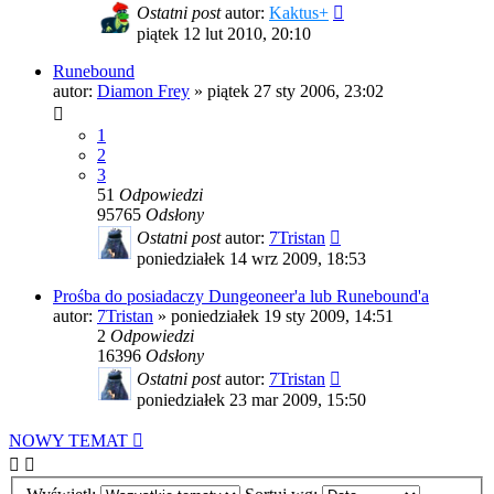
Ostatni post
autor:
Kaktus+
piątek 12 lut 2010, 20:10
Runebound
autor:
Diamon Frey
»
piątek 27 sty 2006, 23:02
1
2
3
51
Odpowiedzi
95765
Odsłony
Ostatni post
autor:
7Tristan
poniedziałek 14 wrz 2009, 18:53
Prośba do posiadaczy Dungeoneer'a lub Runebound'a
autor:
7Tristan
»
poniedziałek 19 sty 2009, 14:51
2
Odpowiedzi
16396
Odsłony
Ostatni post
autor:
7Tristan
poniedziałek 23 mar 2009, 15:50
NOWY TEMAT