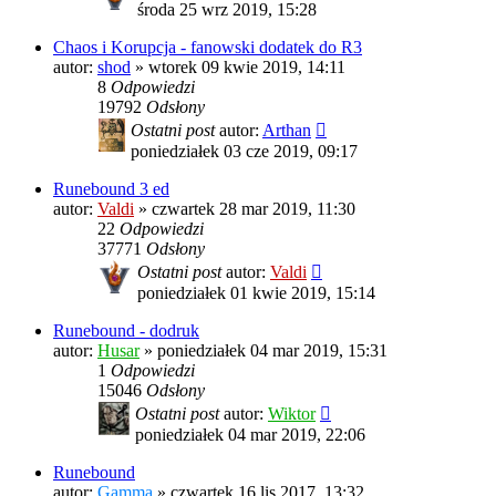
środa 25 wrz 2019, 15:28
Chaos i Korupcja - fanowski dodatek do R3
autor:
shod
»
wtorek 09 kwie 2019, 14:11
8
Odpowiedzi
19792
Odsłony
Ostatni post
autor:
Arthan
poniedziałek 03 cze 2019, 09:17
Runebound 3 ed
autor:
Valdi
»
czwartek 28 mar 2019, 11:30
22
Odpowiedzi
37771
Odsłony
Ostatni post
autor:
Valdi
poniedziałek 01 kwie 2019, 15:14
Runebound - dodruk
autor:
Husar
»
poniedziałek 04 mar 2019, 15:31
1
Odpowiedzi
15046
Odsłony
Ostatni post
autor:
Wiktor
poniedziałek 04 mar 2019, 22:06
Runebound
autor:
Gamma
»
czwartek 16 lis 2017, 13:32