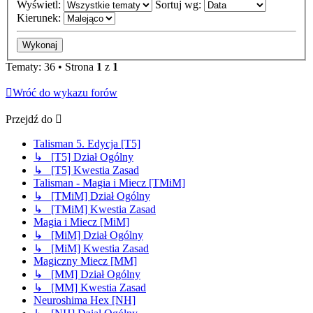
Wyświetl:
Sortuj wg:
Kierunek:
Tematy: 36 • Strona
1
z
1
Wróć do wykazu forów
Przejdź do
Talisman 5. Edycja [T5]
↳ [T5] Dział Ogólny
↳ [T5] Kwestia Zasad
Talisman - Magia i Miecz [TMiM]
↳ [TMiM] Dział Ogólny
↳ [TMiM] Kwestia Zasad
Magia i Miecz [MiM]
↳ [MiM] Dział Ogólny
↳ [MiM] Kwestia Zasad
Magiczny Miecz [MM]
↳ [MM] Dział Ogólny
↳ [MM] Kwestia Zasad
Neuroshima Hex [NH]