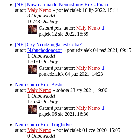
[NH] Nowa armia do Neuroshimy Hex - Piraci
autor:
Mały Nemo
»
poniedziałek 18 lip 2022, 15:14
8
Odpowiedzi
16748
Odsłony
Ostatni post
autor:
Mały Nemo
piątek 12 sie 2022, 15:59
[NH] Czy Neodżungla jest słaba?
autor:
Nabuchodonozor
»
poniedziałek 04 paź 2021, 09:45
1
Odpowiedzi
12070
Odsłony
Ostatni post
autor:
Mały Nemo
poniedziałek 04 paź 2021, 14:23
Neuroshima Hex: Bestie
autor:
Mały Nemo
»
sobota 23 sty 2021, 19:06
1
Odpowiedzi
12524
Odsłony
Ostatni post
autor:
Mały Nemo
piątek 06 sie 2021, 16:30
Neuroshima Hex: Troglodyci
autor:
Mały Nemo
»
poniedziałek 01 cze 2020, 15:05
0
Odpowiedzi