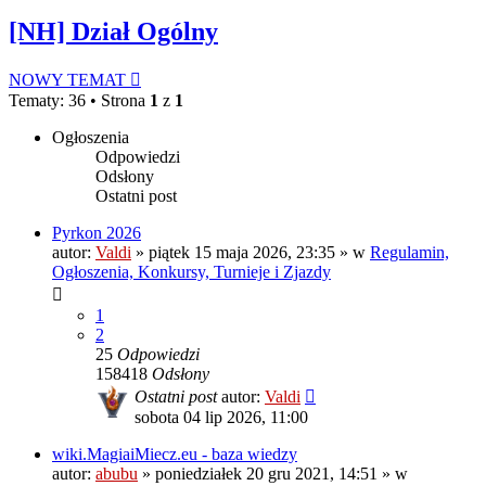
[NH] Dział Ogólny
NOWY TEMAT
Tematy: 36 • Strona
1
z
1
Ogłoszenia
Odpowiedzi
Odsłony
Ostatni post
Pyrkon 2026
autor:
Valdi
»
piątek 15 maja 2026, 23:35
» w
Regulamin,
Ogłoszenia, Konkursy, Turnieje i Zjazdy
1
2
25
Odpowiedzi
158418
Odsłony
Ostatni post
autor:
Valdi
sobota 04 lip 2026, 11:00
wiki.MagiaiMiecz.eu - baza wiedzy
autor:
abubu
»
poniedziałek 20 gru 2021, 14:51
» w