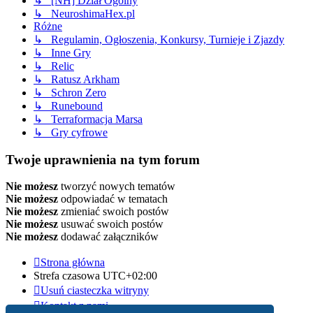
↳ [NH] Dział Ogólny
↳ NeuroshimaHex.pl
Różne
↳ Regulamin, Ogłoszenia, Konkursy, Turnieje i Zjazdy
↳ Inne Gry
↳ Relic
↳ Ratusz Arkham
↳ Schron Zero
↳ Runebound
↳ Terraformacja Marsa
↳ Gry cyfrowe
Twoje uprawnienia na tym forum
Nie możesz
tworzyć nowych tematów
Nie możesz
odpowiadać w tematach
Nie możesz
zmieniać swoich postów
Nie możesz
usuwać swoich postów
Nie możesz
dodawać załączników
Strona główna
Strefa czasowa
UTC+02:00
Usuń ciasteczka witryny
Kontakt z nami