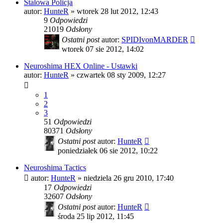
Stalowa Policja
autor:
HunteR
»
wtorek 28 lut 2012, 12:43
9
Odpowiedzi
21019
Odsłony
Ostatni post
autor:
SPIDIvonMARDER
wtorek 07 sie 2012, 14:02
Neuroshima HEX Online - Ustawki
autor:
HunteR
»
czwartek 08 sty 2009, 12:27
1
2
3
51
Odpowiedzi
80371
Odsłony
Ostatni post
autor:
HunteR
poniedziałek 06 sie 2012, 10:22
Neuroshima Tactics
autor:
HunteR
»
niedziela 26 gru 2010, 17:40
17
Odpowiedzi
32607
Odsłony
Ostatni post
autor:
HunteR
środa 25 lip 2012, 11:45