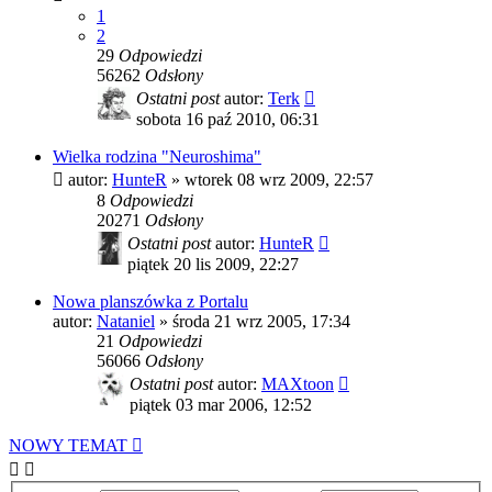
1
2
29
Odpowiedzi
56262
Odsłony
Ostatni post
autor:
Terk
sobota 16 paź 2010, 06:31
Wielka rodzina "Neuroshima"
autor:
HunteR
»
wtorek 08 wrz 2009, 22:57
8
Odpowiedzi
20271
Odsłony
Ostatni post
autor:
HunteR
piątek 20 lis 2009, 22:27
Nowa planszówka z Portalu
autor:
Nataniel
»
środa 21 wrz 2005, 17:34
21
Odpowiedzi
56066
Odsłony
Ostatni post
autor:
MAXtoon
piątek 03 mar 2006, 12:52
NOWY TEMAT