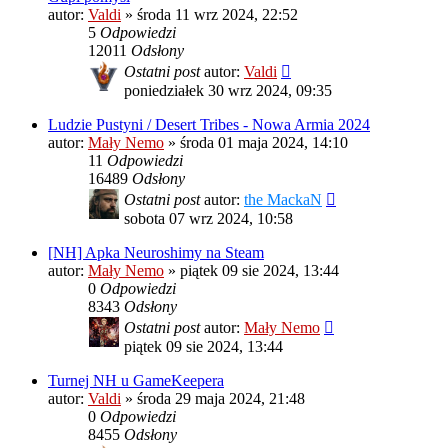
autor:
Valdi
»
środa 11 wrz 2024, 22:52
5
Odpowiedzi
12011
Odsłony
Ostatni post
autor:
Valdi
poniedziałek 30 wrz 2024, 09:35
Ludzie Pustyni / Desert Tribes - Nowa Armia 2024
autor:
Mały Nemo
»
środa 01 maja 2024, 14:10
11
Odpowiedzi
16489
Odsłony
Ostatni post
autor:
the MackaN
sobota 07 wrz 2024, 10:58
[NH] Apka Neuroshimy na Steam
autor:
Mały Nemo
»
piątek 09 sie 2024, 13:44
0
Odpowiedzi
8343
Odsłony
Ostatni post
autor:
Mały Nemo
piątek 09 sie 2024, 13:44
Turnej NH u GameKeepera
autor:
Valdi
»
środa 29 maja 2024, 21:48
0
Odpowiedzi
8455
Odsłony