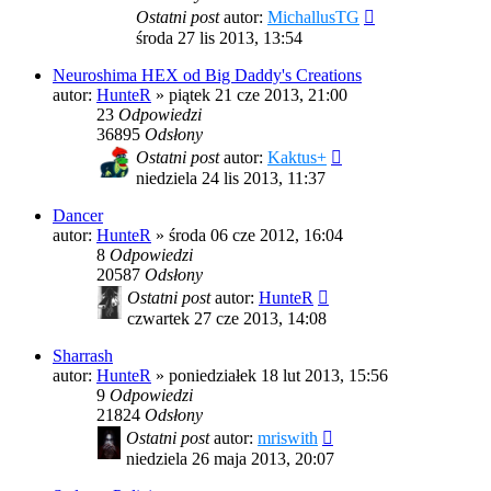
Ostatni post
autor:
MichallusTG
środa 27 lis 2013, 13:54
Neuroshima HEX od Big Daddy's Creations
autor:
HunteR
»
piątek 21 cze 2013, 21:00
23
Odpowiedzi
36895
Odsłony
Ostatni post
autor:
Kaktus+
niedziela 24 lis 2013, 11:37
Dancer
autor:
HunteR
»
środa 06 cze 2012, 16:04
8
Odpowiedzi
20587
Odsłony
Ostatni post
autor:
HunteR
czwartek 27 cze 2013, 14:08
Sharrash
autor:
HunteR
»
poniedziałek 18 lut 2013, 15:56
9
Odpowiedzi
21824
Odsłony
Ostatni post
autor:
mriswith
niedziela 26 maja 2013, 20:07