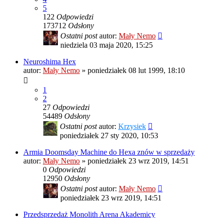
5
122
Odpowiedzi
173712
Odsłony
Ostatni post
autor:
Mały Nemo
niedziela 03 maja 2020, 15:25
Neuroshima Hex
autor:
Mały Nemo
»
poniedziałek 08 lut 1999, 18:10
1
2
27
Odpowiedzi
54489
Odsłony
Ostatni post
autor:
Krzysiek
poniedziałek 27 sty 2020, 10:53
Armia Doomsday Machine do Hexa znów w sprzedaży
autor:
Mały Nemo
»
poniedziałek 23 wrz 2019, 14:51
0
Odpowiedzi
12950
Odsłony
Ostatni post
autor:
Mały Nemo
poniedziałek 23 wrz 2019, 14:51
Przedsprzedaż Monolith Arena Akademicy