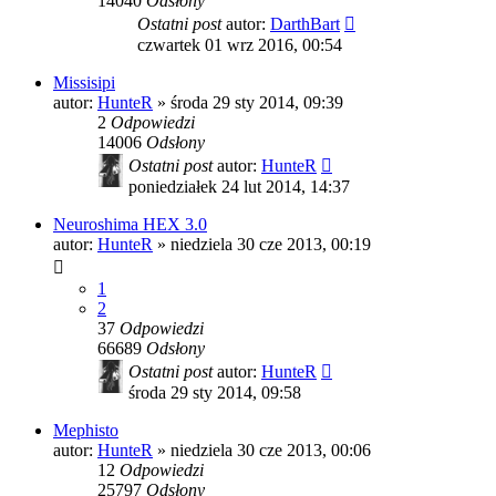
14040
Odsłony
Ostatni post
autor:
DarthBart
czwartek 01 wrz 2016, 00:54
Missisipi
autor:
HunteR
»
środa 29 sty 2014, 09:39
2
Odpowiedzi
14006
Odsłony
Ostatni post
autor:
HunteR
poniedziałek 24 lut 2014, 14:37
Neuroshima HEX 3.0
autor:
HunteR
»
niedziela 30 cze 2013, 00:19
1
2
37
Odpowiedzi
66689
Odsłony
Ostatni post
autor:
HunteR
środa 29 sty 2014, 09:58
Mephisto
autor:
HunteR
»
niedziela 30 cze 2013, 00:06
12
Odpowiedzi
25797
Odsłony