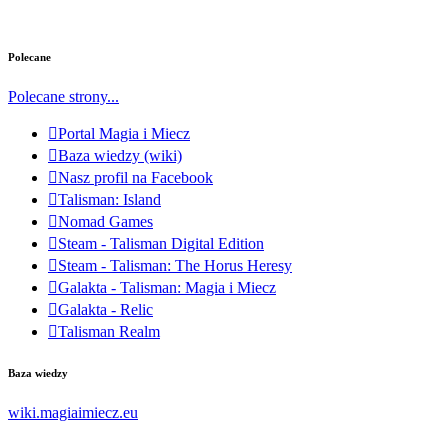
Polecane
Polecane strony...
Portal Magia i Miecz
Baza wiedzy (wiki)
Nasz profil na Facebook
Talisman: Island
Nomad Games
Steam - Talisman Digital Edition
Steam - Talisman: The Horus Heresy
Galakta - Talisman: Magia i Miecz
Galakta - Relic
Talisman Realm
Baza wiedzy
wiki.magiaimiecz.eu