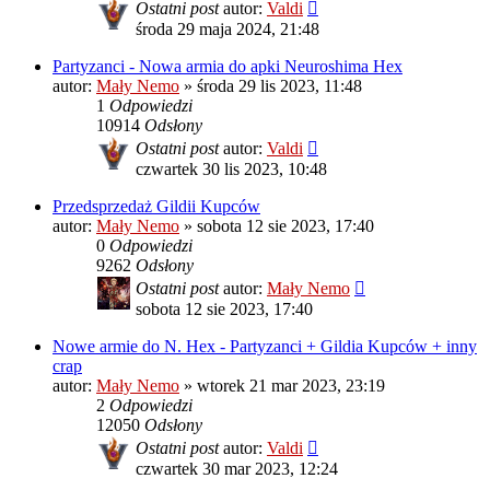
Ostatni post
autor:
Valdi
środa 29 maja 2024, 21:48
Partyzanci - Nowa armia do apki Neuroshima Hex
autor:
Mały Nemo
»
środa 29 lis 2023, 11:48
1
Odpowiedzi
10914
Odsłony
Ostatni post
autor:
Valdi
czwartek 30 lis 2023, 10:48
Przedsprzedaż Gildii Kupców
autor:
Mały Nemo
»
sobota 12 sie 2023, 17:40
0
Odpowiedzi
9262
Odsłony
Ostatni post
autor:
Mały Nemo
sobota 12 sie 2023, 17:40
Nowe armie do N. Hex - Partyzanci + Gildia Kupców + inny
crap
autor:
Mały Nemo
»
wtorek 21 mar 2023, 23:19
2
Odpowiedzi
12050
Odsłony
Ostatni post
autor:
Valdi
czwartek 30 mar 2023, 12:24