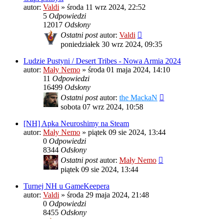
autor:
Valdi
»
środa 11 wrz 2024, 22:52
5
Odpowiedzi
12017
Odsłony
Ostatni post
autor:
Valdi
poniedziałek 30 wrz 2024, 09:35
Ludzie Pustyni / Desert Tribes - Nowa Armia 2024
autor:
Mały Nemo
»
środa 01 maja 2024, 14:10
11
Odpowiedzi
16499
Odsłony
Ostatni post
autor:
the MackaN
sobota 07 wrz 2024, 10:58
[NH] Apka Neuroshimy na Steam
autor:
Mały Nemo
»
piątek 09 sie 2024, 13:44
0
Odpowiedzi
8344
Odsłony
Ostatni post
autor:
Mały Nemo
piątek 09 sie 2024, 13:44
Turnej NH u GameKeepera
autor:
Valdi
»
środa 29 maja 2024, 21:48
0
Odpowiedzi
8455
Odsłony