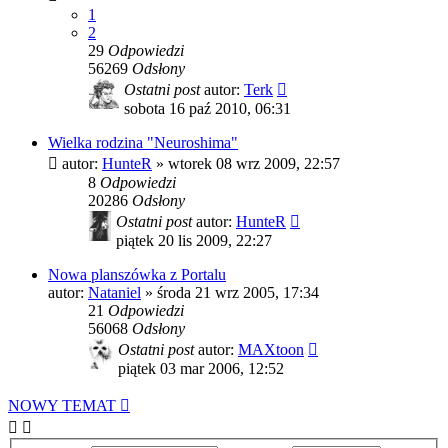
1
2
29
Odpowiedzi
56269
Odsłony
Ostatni post
autor:
Terk
sobota 16 paź 2010, 06:31
Wielka rodzina "Neuroshima"
autor:
HunteR
»
wtorek 08 wrz 2009, 22:57
8
Odpowiedzi
20286
Odsłony
Ostatni post
autor:
HunteR
piątek 20 lis 2009, 22:27
Nowa planszówka z Portalu
autor:
Nataniel
»
środa 21 wrz 2005, 17:34
21
Odpowiedzi
56068
Odsłony
Ostatni post
autor:
MAXtoon
piątek 03 mar 2006, 12:52
NOWY TEMAT