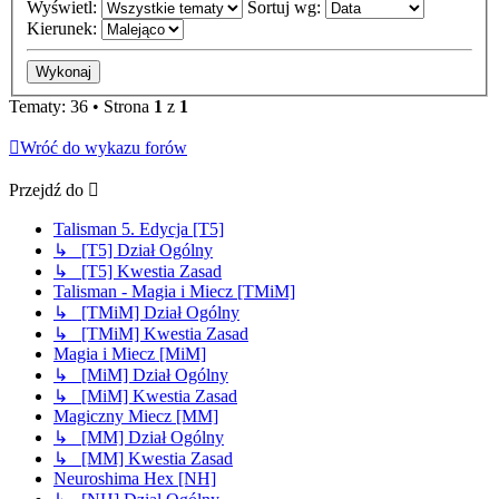
Wyświetl:
Sortuj wg:
Kierunek:
Tematy: 36 • Strona
1
z
1
Wróć do wykazu forów
Przejdź do
Talisman 5. Edycja [T5]
↳ [T5] Dział Ogólny
↳ [T5] Kwestia Zasad
Talisman - Magia i Miecz [TMiM]
↳ [TMiM] Dział Ogólny
↳ [TMiM] Kwestia Zasad
Magia i Miecz [MiM]
↳ [MiM] Dział Ogólny
↳ [MiM] Kwestia Zasad
Magiczny Miecz [MM]
↳ [MM] Dział Ogólny
↳ [MM] Kwestia Zasad
Neuroshima Hex [NH]