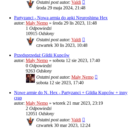
Ostatni post
autor:
Valdi
środa 29 maja 2024, 21:48
Partyzanci - Nowa armia do apki Neuroshima Hex
autor:
Mały Nemo
»
środa 29 lis 2023, 11:48
1
Odpowiedzi
10915
Odsłony
Ostatni post
autor:
Valdi
czwartek 30 lis 2023, 10:48
Przedsprzedaż Gildii Kupców
autor:
Mały Nemo
»
sobota 12 sie 2023, 17:40
0
Odpowiedzi
9263
Odsłony
Ostatni post
autor:
Mały Nemo
sobota 12 sie 2023, 17:40
Nowe armie do N. Hex - Partyzanci + Gildia Kupców + inny
crap
autor:
Mały Nemo
»
wtorek 21 mar 2023, 23:19
2
Odpowiedzi
12051
Odsłony
Ostatni post
autor:
Valdi
czwartek 30 mar 2023, 12:24