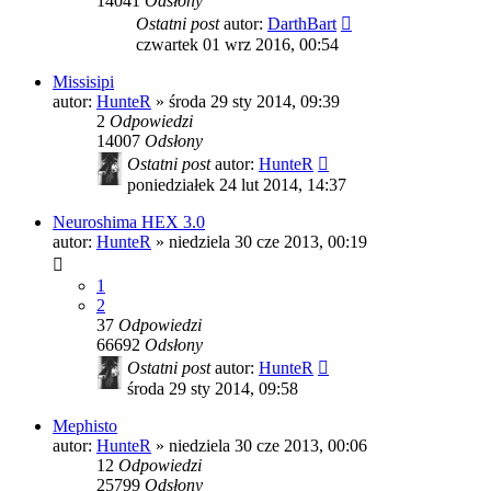
14041
Odsłony
Ostatni post
autor:
DarthBart
czwartek 01 wrz 2016, 00:54
Missisipi
autor:
HunteR
»
środa 29 sty 2014, 09:39
2
Odpowiedzi
14007
Odsłony
Ostatni post
autor:
HunteR
poniedziałek 24 lut 2014, 14:37
Neuroshima HEX 3.0
autor:
HunteR
»
niedziela 30 cze 2013, 00:19
1
2
37
Odpowiedzi
66692
Odsłony
Ostatni post
autor:
HunteR
środa 29 sty 2014, 09:58
Mephisto
autor:
HunteR
»
niedziela 30 cze 2013, 00:06
12
Odpowiedzi
25799
Odsłony