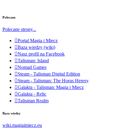
Polecane
Polecane strony...
Portal Magia i Miecz
Baza wiedzy (wiki)
Nasz profil na Facebook
Talisman: Island
Nomad Games
Steam - Talisman Digital Edition
Steam - Talisman: The Horus Heresy
Galakta - Talisman: Magia i Miecz
Galakta - Relic
Talisman Realm
Baza wiedzy
wiki.magiaimiecz.eu