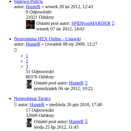
Stalowa Policja
autor:
HunteR
»
wtorek 28 lut 2012, 12:43
9
Odpowiedzi
21021
Odsłony
Ostatni post
autor:
SPIDIvonMARDER
wtorek 07 sie 2012, 14:02
Neuroshima HEX Online - Ustawki
autor:
HunteR
»
czwartek 08 sty 2009, 12:27
1
2
3
51
Odpowiedzi
80376
Odsłony
Ostatni post
autor:
HunteR
poniedziałek 06 sie 2012, 10:22
Neuroshima Tactics
autor:
HunteR
»
niedziela 26 gru 2010, 17:40
17
Odpowiedzi
32609
Odsłony
Ostatni post
autor:
HunteR
środa 25 lip 2012, 11:45