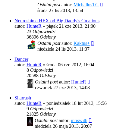
Ostatni post
autor:
MichallusTG
środa 27 lis 2013, 13:54
Neuroshima HEX od Big Daddy's Creations
autor:
HunteR
»
piątek 21 cze 2013, 21:00
23
Odpowiedzi
36896
Odsłony
Ostatni post
autor:
Kaktus+
niedziela 24 lis 2013, 11:37
Dancer
autor:
HunteR
»
środa 06 cze 2012, 16:04
8
Odpowiedzi
20588
Odsłony
Ostatni post
autor:
HunteR
czwartek 27 cze 2013, 14:08
Sharrash
autor:
HunteR
»
poniedziałek 18 lut 2013, 15:56
9
Odpowiedzi
21825
Odsłony
Ostatni post
autor:
mriswith
niedziela 26 maja 2013, 20:07