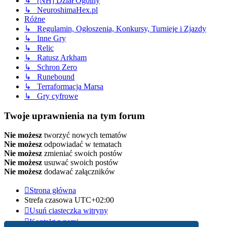
↳ [NH] Dział Ogólny
↳ NeuroshimaHex.pl
Różne
↳ Regulamin, Ogłoszenia, Konkursy, Turnieje i Zjazdy
↳ Inne Gry
↳ Relic
↳ Ratusz Arkham
↳ Schron Zero
↳ Runebound
↳ Terraformacja Marsa
↳ Gry cyfrowe
Twoje uprawnienia na tym forum
Nie możesz
tworzyć nowych tematów
Nie możesz
odpowiadać w tematach
Nie możesz
zmieniać swoich postów
Nie możesz
usuwać swoich postów
Nie możesz
dodawać załączników
Strona główna
Strefa czasowa
UTC+02:00
Usuń ciasteczka witryny
Kontakt z nami