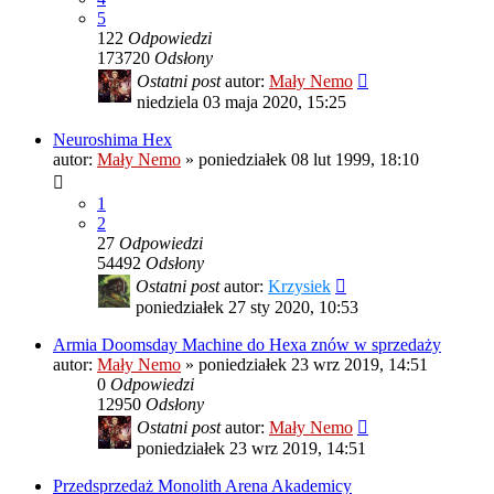
5
122
Odpowiedzi
173720
Odsłony
Ostatni post
autor:
Mały Nemo
niedziela 03 maja 2020, 15:25
Neuroshima Hex
autor:
Mały Nemo
»
poniedziałek 08 lut 1999, 18:10
1
2
27
Odpowiedzi
54492
Odsłony
Ostatni post
autor:
Krzysiek
poniedziałek 27 sty 2020, 10:53
Armia Doomsday Machine do Hexa znów w sprzedaży
autor:
Mały Nemo
»
poniedziałek 23 wrz 2019, 14:51
0
Odpowiedzi
12950
Odsłony
Ostatni post
autor:
Mały Nemo
poniedziałek 23 wrz 2019, 14:51
Przedsprzedaż Monolith Arena Akademicy