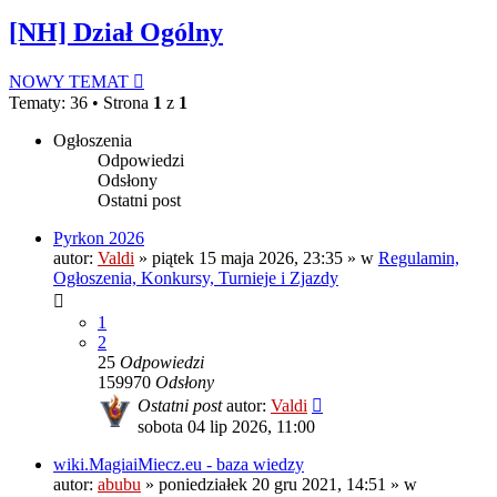
[NH] Dział Ogólny
NOWY TEMAT
Tematy: 36 • Strona
1
z
1
Ogłoszenia
Odpowiedzi
Odsłony
Ostatni post
Pyrkon 2026
autor:
Valdi
»
piątek 15 maja 2026, 23:35
» w
Regulamin,
Ogłoszenia, Konkursy, Turnieje i Zjazdy
1
2
25
Odpowiedzi
159970
Odsłony
Ostatni post
autor:
Valdi
sobota 04 lip 2026, 11:00
wiki.MagiaiMiecz.eu - baza wiedzy
autor:
abubu
»
poniedziałek 20 gru 2021, 14:51
» w