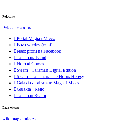
Polecane
Polecane strony...
Portal Magia i Miecz
Baza wiedzy (wiki)
Nasz profil na Facebook
Talisman: Island
Nomad Games
Steam - Talisman Digital Edition
Steam - Talisman: The Horus Heresy
Galakta - Talisman: Magia i Miecz
Galakta - Relic
Talisman Realm
Baza wiedzy
wiki.magiaimiecz.eu