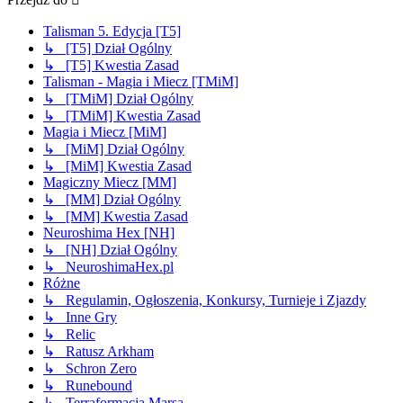
Talisman 5. Edycja [T5]
↳ [T5] Dział Ogólny
↳ [T5] Kwestia Zasad
Talisman - Magia i Miecz [TMiM]
↳ [TMiM] Dział Ogólny
↳ [TMiM] Kwestia Zasad
Magia i Miecz [MiM]
↳ [MiM] Dział Ogólny
↳ [MiM] Kwestia Zasad
Magiczny Miecz [MM]
↳ [MM] Dział Ogólny
↳ [MM] Kwestia Zasad
Neuroshima Hex [NH]
↳ [NH] Dział Ogólny
↳ NeuroshimaHex.pl
Różne
↳ Regulamin, Ogłoszenia, Konkursy, Turnieje i Zjazdy
↳ Inne Gry
↳ Relic
↳ Ratusz Arkham
↳ Schron Zero
↳ Runebound
↳ Terraformacja Marsa