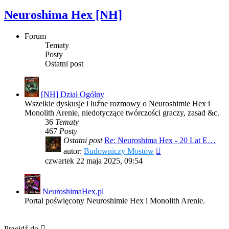
Neuroshima Hex [NH]
Forum
Tematy
Posty
Ostatni post
[NH] Dział Ogólny
Wszelkie dyskusje i luźne rozmowy o Neuroshimie Hex i
Monolith Arenie, niedotyczące twórczości graczy, zasad &c.
36
Tematy
467
Posty
Ostatni post
Re: Neuroshima Hex - 20 Lat E…
Wyświetl
autor:
Budowniczy Mostów
najnowszy
czwartek 22 maja 2025, 09:54
post
NeuroshimaHex.pl
Portal poświęcony Neuroshimie Hex i Monolith Arenie.
Przejdź do