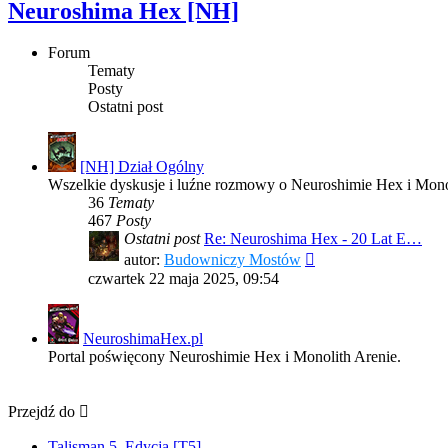
Neuroshima Hex [NH]
Forum
Tematy
Posty
Ostatni post
[NH] Dział Ogólny
Wszelkie dyskusje i luźne rozmowy o Neuroshimie Hex i Monol
36
Tematy
467
Posty
Ostatni post
Re: Neuroshima Hex - 20 Lat E…
Wyświetl
autor:
Budowniczy Mostów
najnowszy
czwartek 22 maja 2025, 09:54
post
NeuroshimaHex.pl
Portal poświęcony Neuroshimie Hex i Monolith Arenie.
Przejdź do
Talisman 5. Edycja [T5]