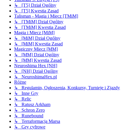
↳ [T5] Dział Ogólny
↳ [T5] Kwestia Zasad
Talisman - Magia i Miecz [TMiM]
↳ [TMiM] Dział Ogólny
↳ [TMiM] Kwestia Zasad
Magia i Miecz [MiM]
↳ [MiM] Dział Ogólny
↳ [MiM] Kwestia Zasad
Magiczny Miecz [MM]
↳ [MM] Dział Ogólny
↳ [MM] Kwestia Zasad
Neuroshima Hex [NH]
↳ [NH] Dział Ogólny
↳ NeuroshimaHex.pl
Różne
↳ Regulamin, Ogłoszenia, Konkursy, Turnieje i Zjazdy
↳ Inne Gry
↳ Relic
↳ Ratusz Arkham
↳ Schron Zero
↳ Runebound
↳ Terraformacja Marsa
↳ Gry cyfrowe