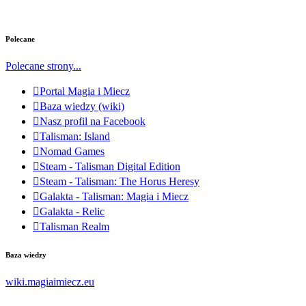
Polecane
Polecane strony...
Portal Magia i Miecz
Baza wiedzy (wiki)
Nasz profil na Facebook
Talisman: Island
Nomad Games
Steam - Talisman Digital Edition
Steam - Talisman: The Horus Heresy
Galakta - Talisman: Magia i Miecz
Galakta - Relic
Talisman Realm
Baza wiedzy
wiki.magiaimiecz.eu