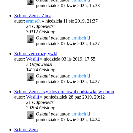
poniedziałek 07 kwie 2025, 15:33
Schron Zero - Zima
autor:
armisch
»
niedziela 11 sie 2019, 21:37
24
Odpowiedzi
39312
Odsłony
Ostatni post
autor:
armisch
poniedziałek 07 kwie 2025, 15:27
Schron zero rozgrywki
autor:
Wasilij
»
niedziela 03 lis 2019, 17:55
3
Odpowiedzi
14174
Odsłony
Ostatni post
autor:
armisch
poniedziałek 07 kwie 2025, 14:27
Schron Zero - czy ktoś drukował podstawkę w domu
autor:
Wasilij
»
poniedziałek 28 paź 2019, 20:12
21
Odpowiedzi
29204
Odsłony
Ostatni post
autor:
armisch
poniedziałek 07 kwie 2025, 14:24
Schron Zero