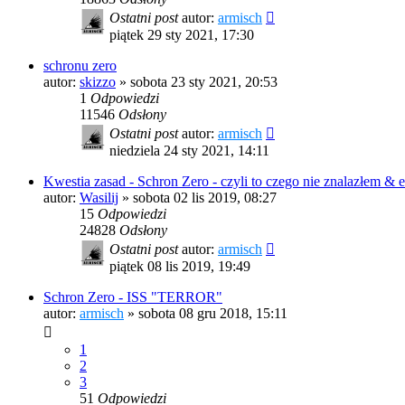
Ostatni post
autor:
armisch
piątek 29 sty 2021, 17:30
schronu zero
autor:
skizzo
»
sobota 23 sty 2021, 20:53
1
Odpowiedzi
11546
Odsłony
Ostatni post
autor:
armisch
niedziela 24 sty 2021, 14:11
Kwestia zasad - Schron Zero - czyli to czego nie znalazłem & e
autor:
Wasilij
»
sobota 02 lis 2019, 08:27
15
Odpowiedzi
24828
Odsłony
Ostatni post
autor:
armisch
piątek 08 lis 2019, 19:49
Schron Zero - ISS "TERROR"
autor:
armisch
»
sobota 08 gru 2018, 15:11
1
2
3
51
Odpowiedzi