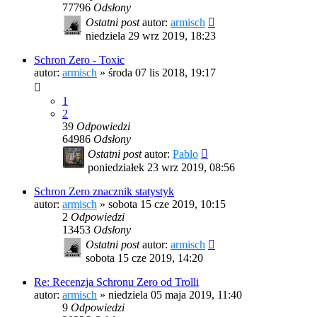
77796
Odsłony
Ostatni post
autor:
armisch
niedziela 29 wrz 2019, 18:23
Schron Zero - Toxic
autor:
armisch
»
środa 07 lis 2018, 19:17
1
2
39
Odpowiedzi
64986
Odsłony
Ostatni post
autor:
Pablo
poniedziałek 23 wrz 2019, 08:56
Schron Zero znacznik statystyk
autor:
armisch
»
sobota 15 cze 2019, 10:15
2
Odpowiedzi
13453
Odsłony
Ostatni post
autor:
armisch
sobota 15 cze 2019, 14:20
Re: Recenzja Schronu Zero od Trolli
autor:
armisch
»
niedziela 05 maja 2019, 11:40
9
Odpowiedzi