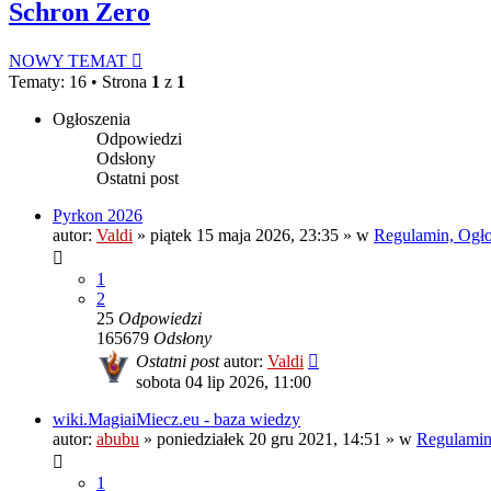
Schron Zero
NOWY TEMAT
Tematy: 16 • Strona
1
z
1
Ogłoszenia
Odpowiedzi
Odsłony
Ostatni post
Pyrkon 2026
autor:
Valdi
»
piątek 15 maja 2026, 23:35
» w
Regulamin, Ogłos
1
2
25
Odpowiedzi
165679
Odsłony
Ostatni post
autor:
Valdi
sobota 04 lip 2026, 11:00
wiki.MagiaiMiecz.eu - baza wiedzy
autor:
abubu
»
poniedziałek 20 gru 2021, 14:51
» w
Regulamin,
1