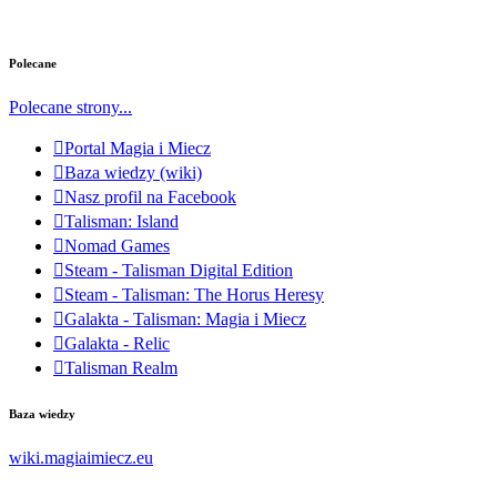
Polecane
Polecane strony...
Portal Magia i Miecz
Baza wiedzy (wiki)
Nasz profil na Facebook
Talisman: Island
Nomad Games
Steam - Talisman Digital Edition
Steam - Talisman: The Horus Heresy
Galakta - Talisman: Magia i Miecz
Galakta - Relic
Talisman Realm
Baza wiedzy
wiki.magiaimiecz.eu