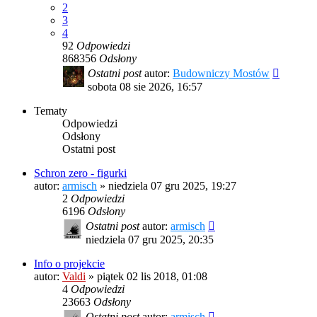
2
3
4
92
Odpowiedzi
868356
Odsłony
Ostatni post
autor:
Budowniczy Mostów
sobota 08 sie 2026, 16:57
Tematy
Odpowiedzi
Odsłony
Ostatni post
Schron zero - figurki
autor:
armisch
»
niedziela 07 gru 2025, 19:27
2
Odpowiedzi
6196
Odsłony
Ostatni post
autor:
armisch
niedziela 07 gru 2025, 20:35
Info o projekcie
autor:
Valdi
»
piątek 02 lis 2018, 01:08
4
Odpowiedzi
23663
Odsłony
Ostatni post
autor:
armisch