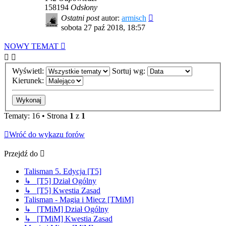
158194
Odsłony
Ostatni post
autor:
armisch
sobota 27 paź 2018, 18:57
NOWY TEMAT
Wyświetl:
Sortuj wg:
Kierunek:
Tematy: 16 • Strona
1
z
1
Wróć do wykazu forów
Przejdź do
Talisman 5. Edycja [T5]
↳ [T5] Dział Ogólny
↳ [T5] Kwestia Zasad
Talisman - Magia i Miecz [TMiM]
↳ [TMiM] Dział Ogólny
↳ [TMiM] Kwestia Zasad