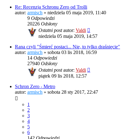
Re: Recenzja Schronu Zero od Trolli
autor:
armisch
»
niedziela 05 maja 2019, 11:40
9
Odpowiedzi
20226
Odsłony
Ostatni post
autor:
Valdi
niedziela 05 maja 2019, 14:57
Rana czyli "Śmierć postaci... Nie, to tylko draśnięcie"
autor:
armisch
»
sobota 03 lis 2018, 16:59
14
Odpowiedzi
27940
Odsłony
Ostatni post
autor:
Valdi
piątek 09 lis 2018, 12:57
Schron Zero - Metro
autor:
armisch
»
sobota 28 sty 2017, 22:47
1
2
3
4
5
6
142
Odpowiedzi