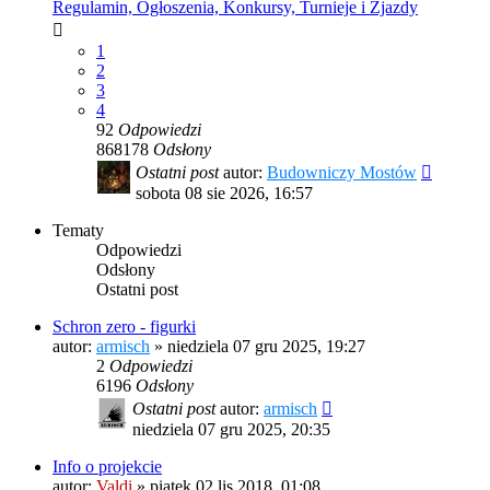
Regulamin, Ogłoszenia, Konkursy, Turnieje i Zjazdy
1
2
3
4
92
Odpowiedzi
868178
Odsłony
Ostatni post
autor:
Budowniczy Mostów
sobota 08 sie 2026, 16:57
Tematy
Odpowiedzi
Odsłony
Ostatni post
Schron zero - figurki
autor:
armisch
»
niedziela 07 gru 2025, 19:27
2
Odpowiedzi
6196
Odsłony
Ostatni post
autor:
armisch
niedziela 07 gru 2025, 20:35
Info o projekcie
autor:
Valdi
»
piątek 02 lis 2018, 01:08