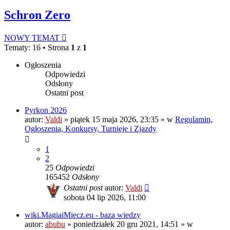
Schron Zero
NOWY TEMAT
Tematy: 16 • Strona
1
z
1
Ogłoszenia
Odpowiedzi
Odsłony
Ostatni post
Pyrkon 2026
autor:
Valdi
»
piątek 15 maja 2026, 23:35
» w
Regulamin,
Ogłoszenia, Konkursy, Turnieje i Zjazdy
1
2
25
Odpowiedzi
165452
Odsłony
Ostatni post
autor:
Valdi
sobota 04 lip 2026, 11:00
wiki.MagiaiMiecz.eu - baza wiedzy
autor:
abubu
»
poniedziałek 20 gru 2021, 14:51
» w