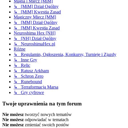
Magia i Miecz [MiM]
↳ [MiM] Dział Ogólny
↳ [MiM] Kwestia Zasad
Magiczny Miecz [MM]
↳ [MM] Dział Ogólny
↳ [MM] Kwestia Zasad
Neuroshima Hex [NH]
↳ [NH] Dział Ogólny
↳ NeuroshimaHex.pl
Różne
↳ Regulamin, Ogłoszenia, Konkursy, Turnieje i Zjazdy
↳ Inne Gry
↳ Relic
↳ Ratusz Arkham
↳ Schron Zero
↳ Runebound
↳ Terraformacja Marsa
↳ Gry cyfrowe
Twoje uprawnienia na tym forum
Nie możesz
tworzyć nowych tematów
Nie możesz
odpowiadać w tematach
Nie możesz
zmieniać swoich postów