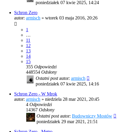
poniedziałek 07 kwie 2025, 14:24
Schron Zero
autor:
armisch
»
wtorek 03 maja 2016, 20:26
1
…
11
12
13
14
15
355
Odpowiedzi
448554
Odsłony
Ostatni post
autor:
armisch
poniedziałek 07 kwie 2025, 14:16
Schron Zero - W Mrok
autor:
armisch
»
niedziela 28 mar 2021, 20:45
4
Odpowiedzi
14367
Odsłony
Ostatni post
autor:
Budowniczy Mostów
poniedziałek 29 mar 2021, 21:51
Schron Zero - Metro