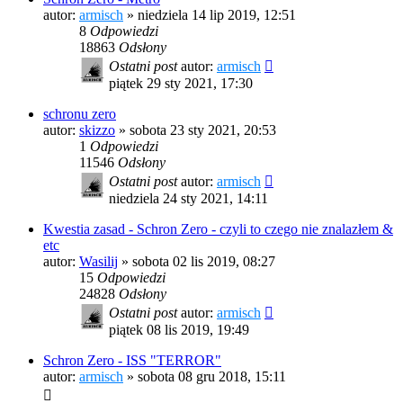
autor:
armisch
»
niedziela 14 lip 2019, 12:51
8
Odpowiedzi
18863
Odsłony
Ostatni post
autor:
armisch
piątek 29 sty 2021, 17:30
schronu zero
autor:
skizzo
»
sobota 23 sty 2021, 20:53
1
Odpowiedzi
11546
Odsłony
Ostatni post
autor:
armisch
niedziela 24 sty 2021, 14:11
Kwestia zasad - Schron Zero - czyli to czego nie znalazłem &
etc
autor:
Wasilij
»
sobota 02 lis 2019, 08:27
15
Odpowiedzi
24828
Odsłony
Ostatni post
autor:
armisch
piątek 08 lis 2019, 19:49
Schron Zero - ISS "TERROR"
autor:
armisch
»
sobota 08 gru 2018, 15:11