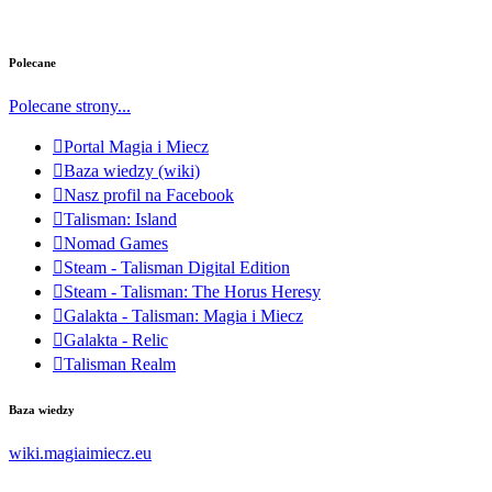
Polecane
Polecane strony...
Portal Magia i Miecz
Baza wiedzy (wiki)
Nasz profil na Facebook
Talisman: Island
Nomad Games
Steam - Talisman Digital Edition
Steam - Talisman: The Horus Heresy
Galakta - Talisman: Magia i Miecz
Galakta - Relic
Talisman Realm
Baza wiedzy
wiki.magiaimiecz.eu