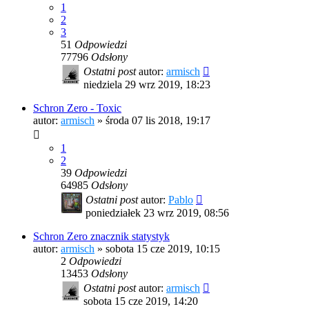
1
2
3
51
Odpowiedzi
77796
Odsłony
Ostatni post
autor:
armisch
niedziela 29 wrz 2019, 18:23
Schron Zero - Toxic
autor:
armisch
»
środa 07 lis 2018, 19:17
1
2
39
Odpowiedzi
64985
Odsłony
Ostatni post
autor:
Pablo
poniedziałek 23 wrz 2019, 08:56
Schron Zero znacznik statystyk
autor:
armisch
»
sobota 15 cze 2019, 10:15
2
Odpowiedzi
13453
Odsłony
Ostatni post
autor:
armisch
sobota 15 cze 2019, 14:20