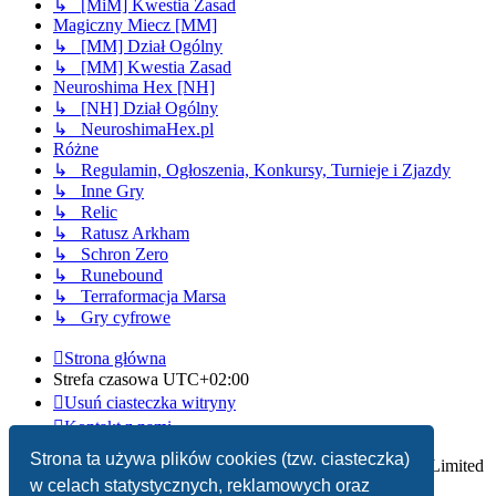
↳ [MiM] Kwestia Zasad
Magiczny Miecz [MM]
↳ [MM] Dział Ogólny
↳ [MM] Kwestia Zasad
Neuroshima Hex [NH]
↳ [NH] Dział Ogólny
↳ NeuroshimaHex.pl
Różne
↳ Regulamin, Ogłoszenia, Konkursy, Turnieje i Zjazdy
↳ Inne Gry
↳ Relic
↳ Ratusz Arkham
↳ Schron Zero
↳ Runebound
↳ Terraformacja Marsa
↳ Gry cyfrowe
Strona główna
Strefa czasowa
UTC+02:00
Usuń ciasteczka witryny
Kontakt z nami
Strona ta używa plików cookies (tzw. ciasteczka)
Technologię dostarcza
phpBB
® Forum Software © phpBB Limited
w celach statystycznych, reklamowych oraz