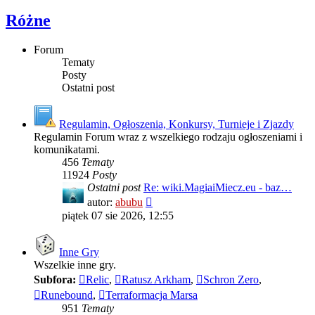
Różne
Forum
Tematy
Posty
Ostatni post
Regulamin, Ogłoszenia, Konkursy, Turnieje i Zjazdy
Regulamin Forum wraz z wszelkiego rodzaju ogłoszeniami i
komunikatami.
456
Tematy
11924
Posty
Ostatni post
Re: wiki.MagiaiMiecz.eu - baz…
Wyświetl
autor:
abubu
najnowszy
piątek 07 sie 2026, 12:55
post
Inne Gry
Wszelkie inne gry.
Subfora:
Relic
,
Ratusz Arkham
,
Schron Zero
,
Runebound
,
Terraformacja Marsa
951
Tematy