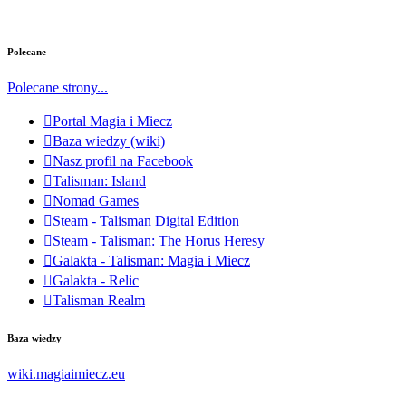
Polecane
Polecane strony...
Portal Magia i Miecz
Baza wiedzy (wiki)
Nasz profil na Facebook
Talisman: Island
Nomad Games
Steam - Talisman Digital Edition
Steam - Talisman: The Horus Heresy
Galakta - Talisman: Magia i Miecz
Galakta - Relic
Talisman Realm
Baza wiedzy
wiki.magiaimiecz.eu