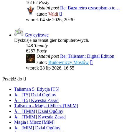
16162
Posty
Ostatni post
Re: Baza retro czasopism o te…
Wyświetl
autor:
Valdi
najnowszy
wtorek 04 sie 2026, 20:30
post
Gry cyfrowe
Dyskusje na temat gier komputerowych.
148
Tematy
6257
Posty
Ostatni post
Re: Talisman: Digital Edition
Wyświetl
autor:
Budowniczy Mostów
najnowszy
wtorek 28 lip 2026, 16:55
post
Przejdź do
Talisman 5. Edycja [T5]
↳ [T5] Dział Ogólny
↳ [T5] Kwestia Zasad
Talisman - Magia i Miecz [TMiM]
↳ [TMiM] Dział Ogólny
↳ [TMiM] Kwestia Zasad
Magia i Miecz [MiM]
↳ [MiM] Dział Ogólny