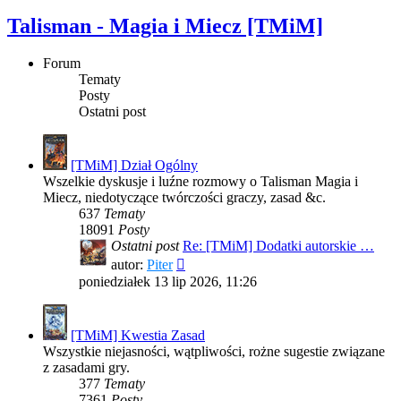
Talisman - Magia i Miecz [TMiM]
Forum
Tematy
Posty
Ostatni post
[TMiM] Dział Ogólny
Wszelkie dyskusje i luźne rozmowy o Talisman Magia i
Miecz, niedotyczące twórczości graczy, zasad &c.
637
Tematy
18091
Posty
Ostatni post
Re: [TMiM] Dodatki autorskie …
Wyświetl
autor:
Piter
najnowszy
poniedziałek 13 lip 2026, 11:26
post
[TMiM] Kwestia Zasad
Wszystkie niejasności, wątpliwości, rożne sugestie związane
z zasadami gry.
377
Tematy
7361
Posty