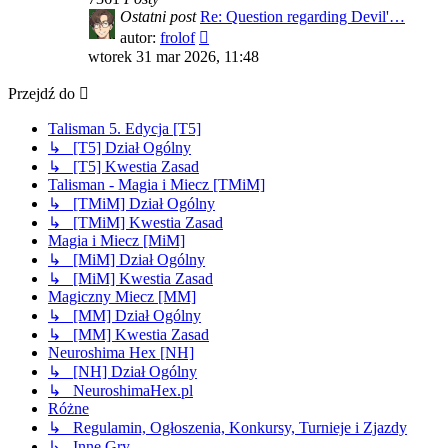
Ostatni post
Re: Question regarding Devil'…
Wyświetl
autor:
frolof
najnowszy
wtorek 31 mar 2026, 11:48
post
Przejdź do
Talisman 5. Edycja [T5]
↳ [T5] Dział Ogólny
↳ [T5] Kwestia Zasad
Talisman - Magia i Miecz [TMiM]
↳ [TMiM] Dział Ogólny
↳ [TMiM] Kwestia Zasad
Magia i Miecz [MiM]
↳ [MiM] Dział Ogólny
↳ [MiM] Kwestia Zasad
Magiczny Miecz [MM]
↳ [MM] Dział Ogólny
↳ [MM] Kwestia Zasad
Neuroshima Hex [NH]
↳ [NH] Dział Ogólny
↳ NeuroshimaHex.pl
Różne
↳ Regulamin, Ogłoszenia, Konkursy, Turnieje i Zjazdy
↳ Inne Gry