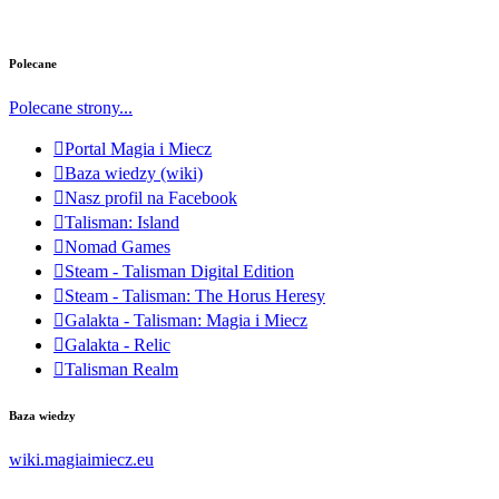
Polecane
Polecane strony...
Portal Magia i Miecz
Baza wiedzy (wiki)
Nasz profil na Facebook
Talisman: Island
Nomad Games
Steam - Talisman Digital Edition
Steam - Talisman: The Horus Heresy
Galakta - Talisman: Magia i Miecz
Galakta - Relic
Talisman Realm
Baza wiedzy
wiki.magiaimiecz.eu