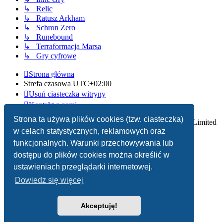
↳ Relic
↳ Ratusz Arkham
↳ Schron Zero
↳ Runebound
↳ Terraformacja Marsa
↳ Gry cyfrowe
Strona główna
Strefa czasowa
UTC+02:00
Usuń ciasteczka witryny
Kontakt z nami
Strona ta używa plików cookies (tzw. ciasteczka)
Technologię dostarcza
phpBB
® Forum Software © phpBB Limited
w celach statystycznych, reklamowych oraz
Polski pakiet językowy dostarcza
phpBB.pl
funkcjonalnych. Warunki przechowywania lub
dostępu do plików cookies można określić w
Zasady ochrony danych osobowych
|
Regulamin
ustawieniach przeglądarki internetowej.
Dowiedz się więcej
Akceptuję!