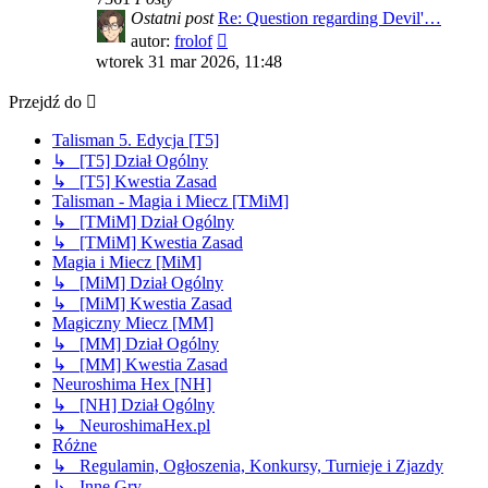
Ostatni post
Re: Question regarding Devil'…
Wyświetl
autor:
frolof
najnowszy
wtorek 31 mar 2026, 11:48
post
Przejdź do
Talisman 5. Edycja [T5]
↳ [T5] Dział Ogólny
↳ [T5] Kwestia Zasad
Talisman - Magia i Miecz [TMiM]
↳ [TMiM] Dział Ogólny
↳ [TMiM] Kwestia Zasad
Magia i Miecz [MiM]
↳ [MiM] Dział Ogólny
↳ [MiM] Kwestia Zasad
Magiczny Miecz [MM]
↳ [MM] Dział Ogólny
↳ [MM] Kwestia Zasad
Neuroshima Hex [NH]
↳ [NH] Dział Ogólny
↳ NeuroshimaHex.pl
Różne
↳ Regulamin, Ogłoszenia, Konkursy, Turnieje i Zjazdy
↳ Inne Gry