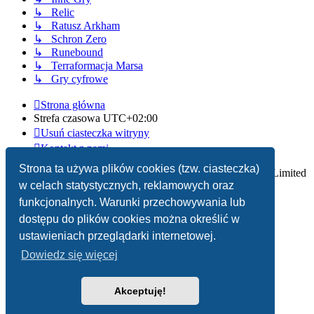
↳ Relic
↳ Ratusz Arkham
↳ Schron Zero
↳ Runebound
↳ Terraformacja Marsa
↳ Gry cyfrowe
Strona główna
Strefa czasowa
UTC+02:00
Usuń ciasteczka witryny
Kontakt z nami
Strona ta używa plików cookies (tzw. ciasteczka)
Technologię dostarcza
phpBB
® Forum Software © phpBB Limited
w celach statystycznych, reklamowych oraz
Polski pakiet językowy dostarcza
phpBB.pl
funkcjonalnych. Warunki przechowywania lub
dostępu do plików cookies można określić w
Zasady ochrony danych osobowych
|
Regulamin
ustawieniach przeglądarki internetowej.
Dowiedz się więcej
Akceptuję!