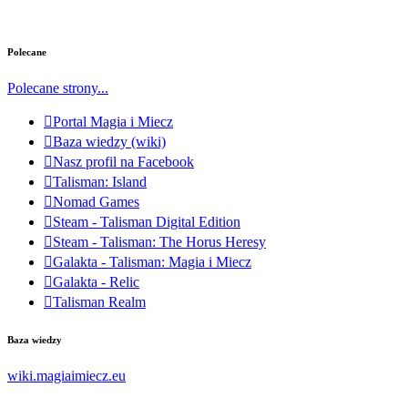
Polecane
Polecane strony...
Portal Magia i Miecz
Baza wiedzy (wiki)
Nasz profil na Facebook
Talisman: Island
Nomad Games
Steam - Talisman Digital Edition
Steam - Talisman: The Horus Heresy
Galakta - Talisman: Magia i Miecz
Galakta - Relic
Talisman Realm
Baza wiedzy
wiki.magiaimiecz.eu