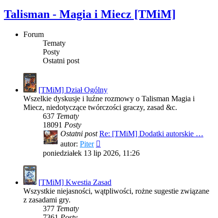
Talisman - Magia i Miecz [TMiM]
Forum
Tematy
Posty
Ostatni post
[TMiM] Dział Ogólny
Wszelkie dyskusje i luźne rozmowy o Talisman Magia i
Miecz, niedotyczące twórczości graczy, zasad &c.
637
Tematy
18091
Posty
Ostatni post
Re: [TMiM] Dodatki autorskie …
Wyświetl
autor:
Piter
najnowszy
poniedziałek 13 lip 2026, 11:26
post
[TMiM] Kwestia Zasad
Wszystkie niejasności, wątpliwości, rożne sugestie związane
z zasadami gry.
377
Tematy
7361
Posty