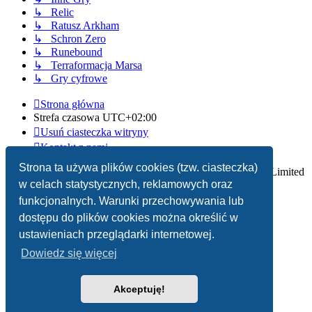
↳ Relic
↳ Ratusz Arkham
↳ Schron Zero
↳ Runebound
↳ Terraformacja Marsa
↳ Gry cyfrowe
Strona główna
Strefa czasowa
UTC+02:00
Usuń ciasteczka witryny
Kontakt z nami
Strona ta używa plików cookies (tzw. ciasteczka)
Technologię dostarcza
phpBB
® Forum Software © phpBB Limited
w celach statystycznych, reklamowych oraz
Polski pakiet językowy dostarcza
phpBB.pl
funkcjonalnych. Warunki przechowywania lub
dostępu do plików cookies można określić w
Zasady ochrony danych osobowych
|
Regulamin
ustawieniach przeglądarki internetowej.
Dowiedz się więcej
Akceptuję!