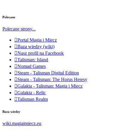
Polecane
Polecane strony...
Portal Magia i Miecz
Baza wiedzy (wiki)
Nasz profil na Facebook
Talisman: Island
Nomad Games
Steam - Talisman Digital Edition
Steam - Talisman: The Horus Heresy
Galakta - Talisman: Magia i Miecz
Galakta - Relic
Talisman Realm
Baza wiedzy
wiki.magiaimiecz.eu