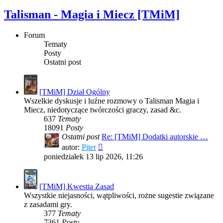
Talisman - Magia i Miecz [TMiM]
Forum
Tematy
Posty
Ostatni post
[TMiM] Dział Ogólny
Wszelkie dyskusje i luźne rozmowy o Talisman Magia i
Miecz, niedotyczące twórczości graczy, zasad &c.
637
Tematy
18091
Posty
Ostatni post
Re: [TMiM] Dodatki autorskie …
Wyświetl
autor:
Piter
najnowszy
poniedziałek 13 lip 2026, 11:26
post
[TMiM] Kwestia Zasad
Wszystkie niejasności, wątpliwości, rożne sugestie związane
z zasadami gry.
377
Tematy
7361
Posty