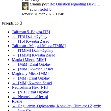
Ostatni post
Re: Question regarding Devil'…
Wyświetl
autor:
frolof
najnowszy
wtorek 31 mar 2026, 11:48
post
Przejdź do
Talisman 5. Edycja [T5]
↳ [T5] Dział Ogólny
↳ [T5] Kwestia Zasad
Talisman - Magia i Miecz [TMiM]
↳ [TMiM] Dział Ogólny
↳ [TMiM] Kwestia Zasad
Magia i Miecz [MiM]
↳ [MiM] Dział Ogólny
↳ [MiM] Kwestia Zasad
Magiczny Miecz [MM]
↳ [MM] Dział Ogólny
↳ [MM] Kwestia Zasad
Neuroshima Hex [NH]
↳ [NH] Dział Ogólny
↳ NeuroshimaHex.pl
Różne
↳ Regulamin, Ogłoszenia, Konkursy, Turnieje i Zjazdy
↳ Inne Gry