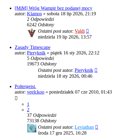
[MiM] Wróg Wampir bez podanej mocy
autor:
Klamos
»
sobota 18 lip 2026, 21:19
2
Odpowiedzi
6242
Odsłony
Ostatni post
autor:
Valdi
niedziela 19 lip 2026, 13:57
Zasady Timescape
autor:
Pieryknik
»
piątek 16 sty 2026, 22:12
5
Odpowiedzi
19673
Odsłony
Ostatni post
autor:
Pieryknik
niedziela 18 sty 2026, 00:46
Poltergeist.
autor:
veelckoo
»
poniedziałek 07 cze 2010, 01:43
1
2
37
Odpowiedzi
73138
Odsłony
Ostatni post
autor:
Leviathan
środa 17 gru 2025, 16:28