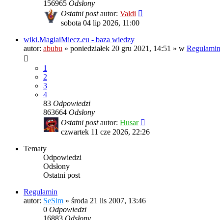
156965
Odsłony
Ostatni post
autor:
Valdi
sobota 04 lip 2026, 11:00
wiki.MagiaiMiecz.eu - baza wiedzy
autor:
abubu
»
poniedziałek 20 gru 2021, 14:51
» w
Regulamin,
1
2
3
4
83
Odpowiedzi
863664
Odsłony
Ostatni post
autor:
Husar
czwartek 11 cze 2026, 22:26
Tematy
Odpowiedzi
Odsłony
Ostatni post
Regulamin
autor:
SeSim
»
środa 21 lis 2007, 13:46
0
Odpowiedzi
16883
Odsłony