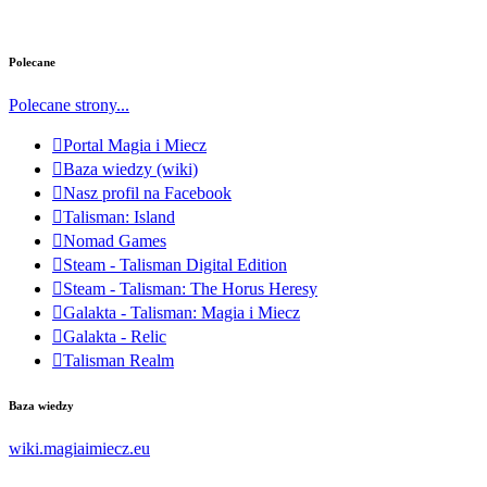
Polecane
Polecane strony...
Portal Magia i Miecz
Baza wiedzy (wiki)
Nasz profil na Facebook
Talisman: Island
Nomad Games
Steam - Talisman Digital Edition
Steam - Talisman: The Horus Heresy
Galakta - Talisman: Magia i Miecz
Galakta - Relic
Talisman Realm
Baza wiedzy
wiki.magiaimiecz.eu