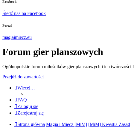
Facebook
Śledź nas na Facebook
Portal
magiaimiecz.eu
Forum gier planszowych
Ogólnopolskie forum miłośników gier planszowych i ich twórczości 
Przejdź do zawartości
Więcej…
FAQ
Zaloguj się
Zarejestruj się
Strona główna
Magia i Miecz [MiM]
[MiM] Kwestia Zasad