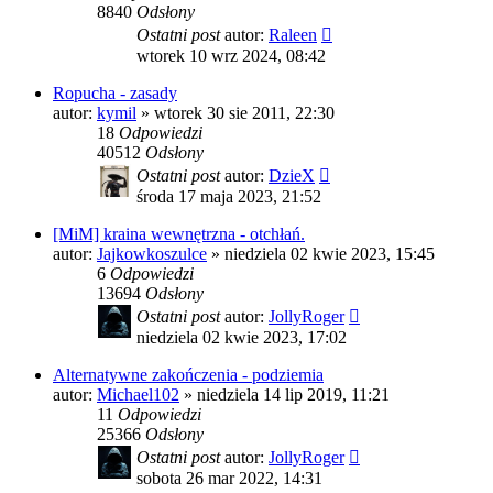
8840
Odsłony
Ostatni post
autor:
Raleen
wtorek 10 wrz 2024, 08:42
Ropucha - zasady
autor:
kymil
»
wtorek 30 sie 2011, 22:30
18
Odpowiedzi
40512
Odsłony
Ostatni post
autor:
DzieX
środa 17 maja 2023, 21:52
[MiM] kraina wewnętrzna - otchłań.
autor:
Jajkowkoszulce
»
niedziela 02 kwie 2023, 15:45
6
Odpowiedzi
13694
Odsłony
Ostatni post
autor:
JollyRoger
niedziela 02 kwie 2023, 17:02
Alternatywne zakończenia - podziemia
autor:
Michael102
»
niedziela 14 lip 2019, 11:21
11
Odpowiedzi
25366
Odsłony
Ostatni post
autor:
JollyRoger
sobota 26 mar 2022, 14:31