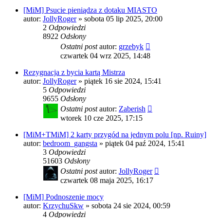
[MiM] Psucie pieniądza z dotaku MIASTO
autor:
JollyRoger
»
sobota 05 lip 2025, 20:00
2
Odpowiedzi
8922
Odsłony
Ostatni post
autor:
grzebyk
czwartek 04 wrz 2025, 14:48
Rezygnacja z bycia kartą Mistrza
autor:
JollyRoger
»
piątek 16 sie 2024, 15:41
5
Odpowiedzi
9655
Odsłony
Ostatni post
autor:
Zaberish
wtorek 10 cze 2025, 17:15
[MiM+TMiM] 2 karty przygód na jednym polu [np. Ruiny]
autor:
bedroom_gangsta
»
piątek 04 paź 2024, 15:41
3
Odpowiedzi
51603
Odsłony
Ostatni post
autor:
JollyRoger
czwartek 08 maja 2025, 16:17
[MiM] Podnoszenie mocy
autor:
KrzychuSkw
»
sobota 24 sie 2024, 00:59
4
Odpowiedzi