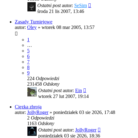
Ostatni post
autor:
SeSim
środa 21 lis 2007, 13:46
Zasady Turniejowe
autor:
Oley
»
wtorek 08 mar 2005, 13:57
1
…
5
6
7
8
9
224
Odpowiedzi
231458
Odsłony
Ostatni post
autor:
Ein
wtorek 27 lut 2007, 19:14
Cięzka zbroja
autor:
JollyRoger
»
poniedziałek 03 sie 2026, 17:48
2
Odpowiedzi
1163
Odsłony
Ostatni post
autor:
JollyRoger
poniedziałek 03 sie 2026, 18:36