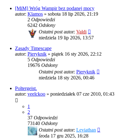
[MiM] Wróg Wampir bez podanej mocy
autor:
Klamos
»
sobota 18 lip 2026, 21:19
2
Odpowiedzi
6242
Odsłony
Ostatni post
autor:
Valdi
niedziela 19 lip 2026, 13:57
Zasady Timescape
autor:
Pieryknik
»
piątek 16 sty 2026, 22:12
5
Odpowiedzi
19676
Odsłony
Ostatni post
autor:
Pieryknik
niedziela 18 sty 2026, 00:46
Poltergeist.
autor:
veelckoo
»
poniedziałek 07 cze 2010, 01:43
1
2
37
Odpowiedzi
73140
Odsłony
Ostatni post
autor:
Leviathan
środa 17 gru 2025, 16:28