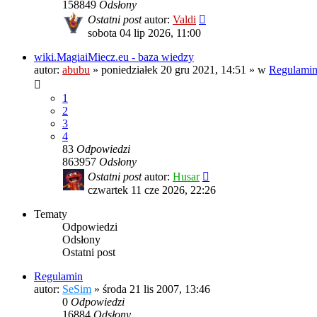
158849
Odsłony
Ostatni post
autor:
Valdi
sobota 04 lip 2026, 11:00
wiki.MagiaiMiecz.eu - baza wiedzy
autor:
abubu
»
poniedziałek 20 gru 2021, 14:51
» w
Regulamin,
1
2
3
4
83
Odpowiedzi
863957
Odsłony
Ostatni post
autor:
Husar
czwartek 11 cze 2026, 22:26
Tematy
Odpowiedzi
Odsłony
Ostatni post
Regulamin
autor:
SeSim
»
środa 21 lis 2007, 13:46
0
Odpowiedzi
16884
Odsłony