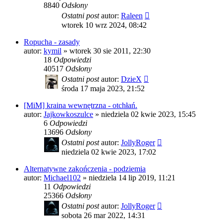
8840
Odsłony
Ostatni post
autor:
Raleen
wtorek 10 wrz 2024, 08:42
Ropucha - zasady
autor:
kymil
»
wtorek 30 sie 2011, 22:30
18
Odpowiedzi
40517
Odsłony
Ostatni post
autor:
DzieX
środa 17 maja 2023, 21:52
[MiM] kraina wewnętrzna - otchłań.
autor:
Jajkowkoszulce
»
niedziela 02 kwie 2023, 15:45
6
Odpowiedzi
13696
Odsłony
Ostatni post
autor:
JollyRoger
niedziela 02 kwie 2023, 17:02
Alternatywne zakończenia - podziemia
autor:
Michael102
»
niedziela 14 lip 2019, 11:21
11
Odpowiedzi
25366
Odsłony
Ostatni post
autor:
JollyRoger
sobota 26 mar 2022, 14:31