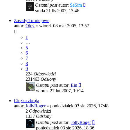
Ostatni post
autor:
SeSim
środa 21 lis 2007, 13:46
Zasady Turniejowe
autor:
Oley
»
wtorek 08 mar 2005, 13:57
1
…
5
6
7
8
9
224
Odpowiedzi
231463
Odsłony
Ostatni post
autor:
Ein
wtorek 27 lut 2007, 19:14
Cięzka zbroja
autor:
JollyRoger
»
poniedziałek 03 sie 2026, 17:48
2
Odpowiedzi
1337
Odsłony
Ostatni post
autor:
JollyRoger
poniedziałek 03 sie 2026, 18:36