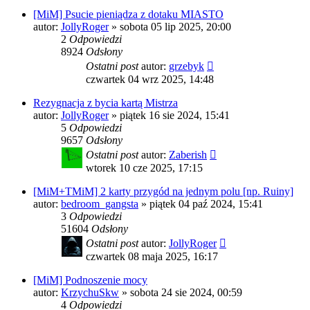
[MiM] Psucie pieniądza z dotaku MIASTO
autor:
JollyRoger
»
sobota 05 lip 2025, 20:00
2
Odpowiedzi
8924
Odsłony
Ostatni post
autor:
grzebyk
czwartek 04 wrz 2025, 14:48
Rezygnacja z bycia kartą Mistrza
autor:
JollyRoger
»
piątek 16 sie 2024, 15:41
5
Odpowiedzi
9657
Odsłony
Ostatni post
autor:
Zaberish
wtorek 10 cze 2025, 17:15
[MiM+TMiM] 2 karty przygód na jednym polu [np. Ruiny]
autor:
bedroom_gangsta
»
piątek 04 paź 2024, 15:41
3
Odpowiedzi
51604
Odsłony
Ostatni post
autor:
JollyRoger
czwartek 08 maja 2025, 16:17
[MiM] Podnoszenie mocy
autor:
KrzychuSkw
»
sobota 24 sie 2024, 00:59
4
Odpowiedzi