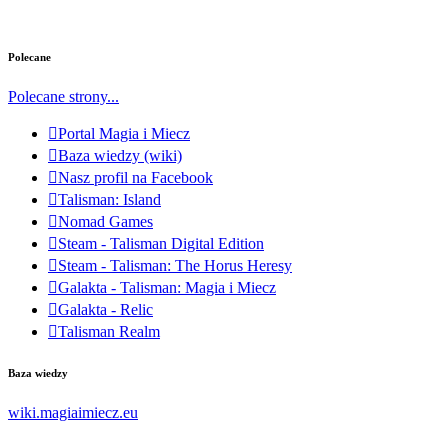
Polecane
Polecane strony...
Portal Magia i Miecz
Baza wiedzy (wiki)
Nasz profil na Facebook
Talisman: Island
Nomad Games
Steam - Talisman Digital Edition
Steam - Talisman: The Horus Heresy
Galakta - Talisman: Magia i Miecz
Galakta - Relic
Talisman Realm
Baza wiedzy
wiki.magiaimiecz.eu