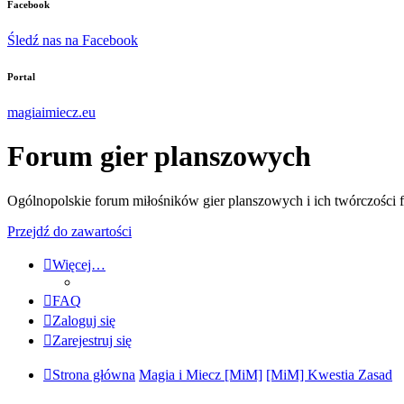
Facebook
Śledź nas na Facebook
Portal
magiaimiecz.eu
Forum gier planszowych
Ogólnopolskie forum miłośników gier planszowych i ich twórczości 
Przejdź do zawartości
Więcej…
FAQ
Zaloguj się
Zarejestruj się
Strona główna
Magia i Miecz [MiM]
[MiM] Kwestia Zasad