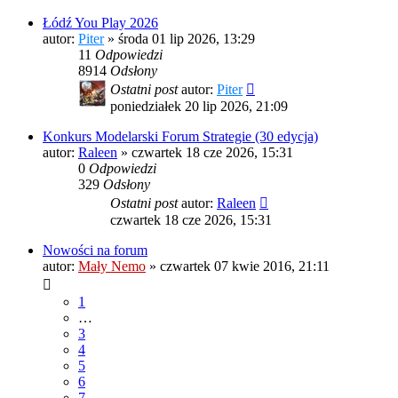
Łódź You Play 2026
autor:
Piter
»
środa 01 lip 2026, 13:29
11
Odpowiedzi
8914
Odsłony
Ostatni post
autor:
Piter
poniedziałek 20 lip 2026, 21:09
Konkurs Modelarski Forum Strategie (30 edycja)
autor:
Raleen
»
czwartek 18 cze 2026, 15:31
0
Odpowiedzi
329
Odsłony
Ostatni post
autor:
Raleen
czwartek 18 cze 2026, 15:31
Nowości na forum
autor:
Mały Nemo
»
czwartek 07 kwie 2016, 21:11
1
…
3
4
5
6
7