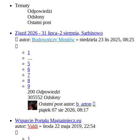
Tematy
Odpowiedzi
Odsłony
Ostatni post
Zjazd 2026 - 31 lipca–2 sierpnia, Sarbinowo
autor:
Budowniczy Mostów
»
niedziela 23 lis 2025, 08:25
1
…
5
6
7
8
9
200
Odpowiedzi
305552
Odsłony
Ostatni post
autor:
b_arton
piątek 07 sie 2026, 08:17
Wsparcie Portalu Magiaimiecz.eu
autor:
Valdi
»
środa 22 maja 2019, 22:54
1