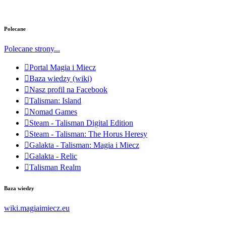
Polecane
Polecane strony...
Portal Magia i Miecz
Baza wiedzy (wiki)
Nasz profil na Facebook
Talisman: Island
Nomad Games
Steam - Talisman Digital Edition
Steam - Talisman: The Horus Heresy
Galakta - Talisman: Magia i Miecz
Galakta - Relic
Talisman Realm
Baza wiedzy
wiki.magiaimiecz.eu