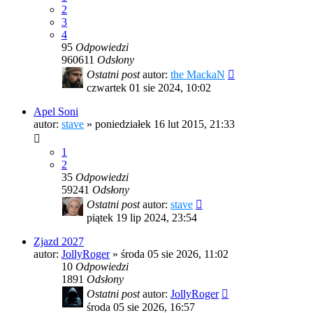
2
3
4
95
Odpowiedzi
960611
Odsłony
Ostatni post
autor:
the MackaN
czwartek 01 sie 2024, 10:02
Apel Soni
autor:
stave
»
poniedziałek 16 lut 2015, 21:33
1
2
35
Odpowiedzi
59241
Odsłony
Ostatni post
autor:
stave
piątek 19 lip 2024, 23:54
Zjazd 2027
autor:
JollyRoger
»
środa 05 sie 2026, 11:02
10
Odpowiedzi
1891
Odsłony
Ostatni post
autor:
JollyRoger
środa 05 sie 2026, 16:57