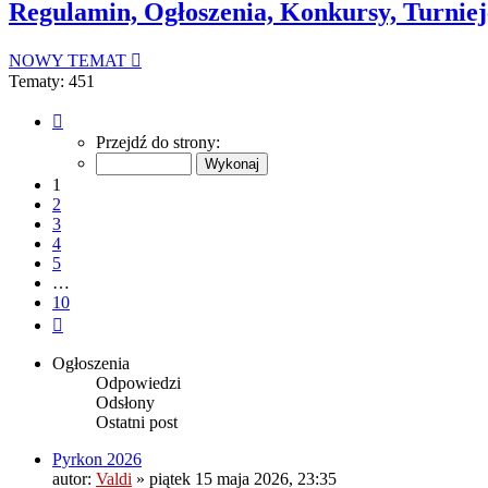
Regulamin, Ogłoszenia, Konkursy, Turniej
NOWY TEMAT
Tematy: 451
Strona
1
Przejdź do strony:
z
10
1
2
3
4
5
…
10
Następna
Ogłoszenia
Odpowiedzi
Odsłony
Ostatni post
Pyrkon 2026
autor:
Valdi
»
piątek 15 maja 2026, 23:35