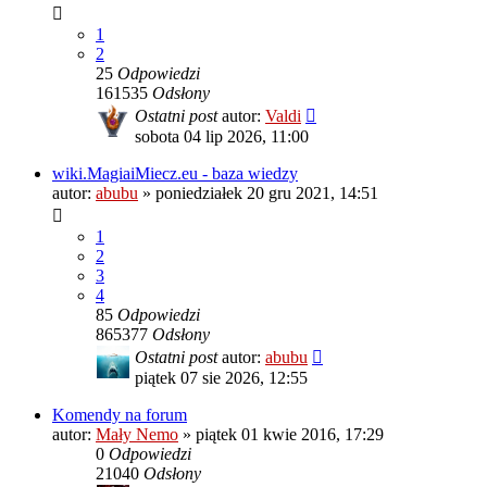
1
2
25
Odpowiedzi
161535
Odsłony
Ostatni post
autor:
Valdi
sobota 04 lip 2026, 11:00
wiki.MagiaiMiecz.eu - baza wiedzy
autor:
abubu
»
poniedziałek 20 gru 2021, 14:51
1
2
3
4
85
Odpowiedzi
865377
Odsłony
Ostatni post
autor:
abubu
piątek 07 sie 2026, 12:55
Komendy na forum
autor:
Mały Nemo
»
piątek 01 kwie 2016, 17:29
0
Odpowiedzi
21040
Odsłony