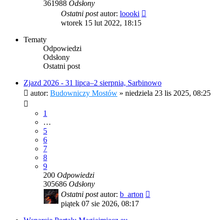
361988
Odsłony
Ostatni post
autor:
loooki
wtorek 15 lut 2022, 18:15
Tematy
Odpowiedzi
Odsłony
Ostatni post
Zjazd 2026 - 31 lipca–2 sierpnia, Sarbinowo
autor:
Budowniczy Mostów
»
niedziela 23 lis 2025, 08:25
1
…
5
6
7
8
9
200
Odpowiedzi
305686
Odsłony
Ostatni post
autor:
b_arton
piątek 07 sie 2026, 08:17