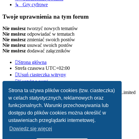
↳ Gry cyfrowe
Twoje uprawnienia na tym forum
Nie możesz
tworzyć nowych tematów
Nie możesz
odpowiadać w tematach
Nie możesz
zmieniać swoich postów
Nie możesz
usuwać swoich postów
Nie możesz
dodawać załączników
Strona główna
Strefa czasowa
UTC+02:00
Usuń ciasteczka witryny
Kontakt z nami
Strona ta używa plików cookies (tzw. ciasteczka)
Technologię dostarcza
phpBB
® Forum Software © phpBB Limited
w celach statystycznych, reklamowych oraz
Polski pakiet językowy dostarcza
phpBB.pl
funkcjonalnych. Warunki przechowywania lub
dostępu do plików cookies można określić w
Zasady ochrony danych osobowych
|
Regulamin
ustawieniach przeglądarki internetowej.
Dowiedz się więcej