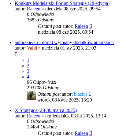
Konkurs Modelarski Forum Strategie (28 edycja)
autor:
Raleen
»
niedziela 08 cze 2025, 09:54
0
Odpowiedzi
3683
Odsłony
Ostatni post
autor:
Raleen
niedziela 08 cze 2025, 09:54
autorskie.eu - portal wymiany dodatków autorskich
autor:
Valdi
»
niedziela 01 sty 2023, 21:03
1
2
3
4
96
Odpowiedzi
293708
Odsłony
Ostatni post
autor:
blazius
wtorek 08 kwie 2025, 13:29
X Strategos (28-30 marca 2025)
autor:
Raleen
»
poniedziałek 03 lut 2025, 13:14
6
Odpowiedzi
13484
Odsłony
Ostatni post
autor:
Raleen