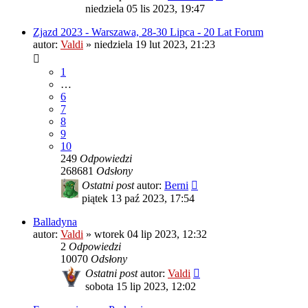
niedziela 05 lis 2023, 19:47
Zjazd 2023 - Warszawa, 28-30 Lipca - 20 Lat Forum
autor:
Valdi
»
niedziela 19 lut 2023, 21:23
1
…
6
7
8
9
10
249
Odpowiedzi
268681
Odsłony
Ostatni post
autor:
Berni
piątek 13 paź 2023, 17:54
Balladyna
autor:
Valdi
»
wtorek 04 lip 2023, 12:32
2
Odpowiedzi
10070
Odsłony
Ostatni post
autor:
Valdi
sobota 15 lip 2023, 12:02