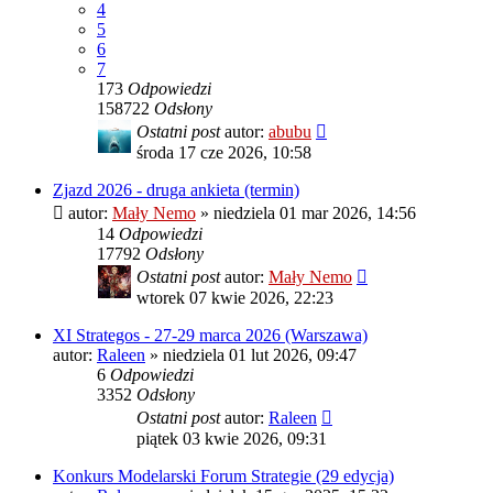
4
5
6
7
173
Odpowiedzi
158722
Odsłony
Ostatni post
autor:
abubu
środa 17 cze 2026, 10:58
Zjazd 2026 - druga ankieta (termin)
autor:
Mały Nemo
»
niedziela 01 mar 2026, 14:56
14
Odpowiedzi
17792
Odsłony
Ostatni post
autor:
Mały Nemo
wtorek 07 kwie 2026, 22:23
XI Strategos - 27-29 marca 2026 (Warszawa)
autor:
Raleen
»
niedziela 01 lut 2026, 09:47
6
Odpowiedzi
3352
Odsłony
Ostatni post
autor:
Raleen
piątek 03 kwie 2026, 09:31
Konkurs Modelarski Forum Strategie (29 edycja)