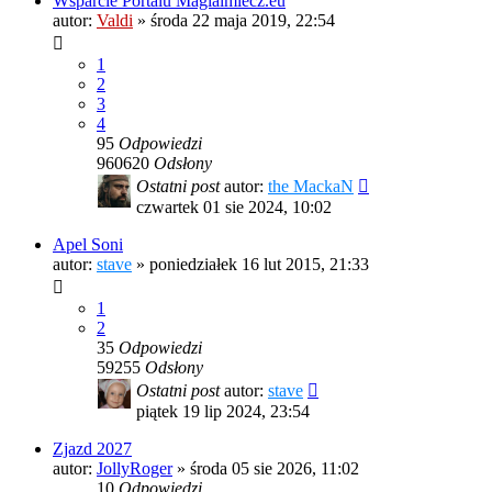
Wsparcie Portalu Magiaimiecz.eu
autor:
Valdi
»
środa 22 maja 2019, 22:54
1
2
3
4
95
Odpowiedzi
960620
Odsłony
Ostatni post
autor:
the MackaN
czwartek 01 sie 2024, 10:02
Apel Soni
autor:
stave
»
poniedziałek 16 lut 2015, 21:33
1
2
35
Odpowiedzi
59255
Odsłony
Ostatni post
autor:
stave
piątek 19 lip 2024, 23:54
Zjazd 2027
autor:
JollyRoger
»
środa 05 sie 2026, 11:02
10
Odpowiedzi