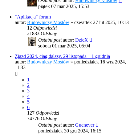
Ostatni post
autor:
Budowniczy Mostów
piątek 07 mar 2025, 15:53
"Aplikacja" forum
autor:
Budowniczy Mostów
»
czwartek 27 lut 2025, 10:13
12
Odpowiedzi
21833
Odsłony
Ostatni post
autor:
DzieX
sobota 01 mar 2025, 05:04
Zjazd 2024, ciąg dalszy. 29 listopada – 1 grudnia
autor:
Budowniczy Mostów
»
poniedziałek 16 wrz 2024,
11:33
1
2
3
4
5
6
127
Odpowiedzi
74776
Odsłony
Ostatni post
autor:
Guenever
poniedziałek 30 gru 2024, 16:15