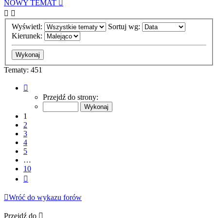
NOWY TEMAT
Wyświetl:
Sortuj wg:
Kierunek:
Tematy: 451
Strona
1
Przejdź do strony:
z
10
1
2
3
4
5
…
10
Następna
Wróć do wykazu forów
Przejdź do