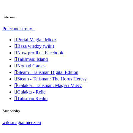
Polecane
Polecane strony...
Portal Magia i Miecz
Baza wiedzy (wiki)
Nasz profil na Facebook
Talisman: Island
Nomad Games
Steam - Talisman Digital Edition
Steam - Talisman: The Horus Heresy
Galakta - Talisman: Magia i Miecz
Galakta - Relic
Talisman Realm
Baza wiedzy
wiki.magiaimiecz.eu