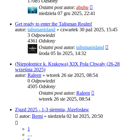
17085
Odsłony
Ostatni post
autor:
abubu
niedziela 07 gru 2025, 22:41
Get ready to enter the Talisman Realm!
autor:
talismanisland
»
czwartek 30 paź 2025, 15:45
3
Odpowiedzi
4361
Odsłony
Ostatni post
autor:
talismanisland
środa 05 lis 2025, 14:32
(Niepołomice k. Krakowa) XIX Pola Chwały (26-28
września 2025)
autor:
Raleen
»
wtorek 26 sie 2025, 08:54
0
Odpowiedzi
4505
Odsłony
Ostatni post
autor:
Raleen
wtorek 26 sie 2025, 08:54
Zjazd 2025 - 1-3 sierpnia, Józefosław
autor:
Berni
»
niedziela 02 lut 2025, 20:50
1
…