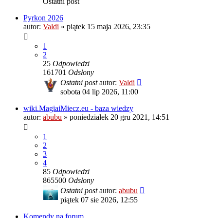
Ostatni post
Pyrkon 2026
autor:
Valdi
»
piątek 15 maja 2026, 23:35
1
2
25
Odpowiedzi
161701
Odsłony
Ostatni post
autor:
Valdi
sobota 04 lip 2026, 11:00
wiki.MagiaiMiecz.eu - baza wiedzy
autor:
abubu
»
poniedziałek 20 gru 2021, 14:51
1
2
3
4
85
Odpowiedzi
865500
Odsłony
Ostatni post
autor:
abubu
piątek 07 sie 2026, 12:55
Komendy na forum