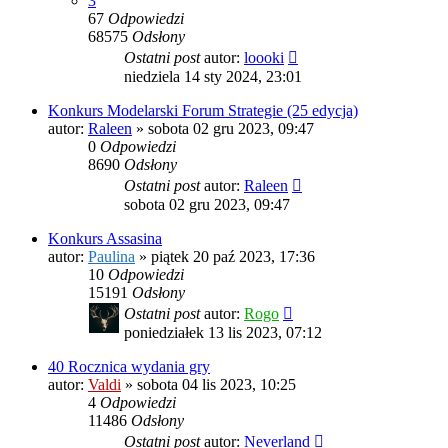
3
67
Odpowiedzi
68575
Odsłony
Ostatni post
autor:
loooki
niedziela 14 sty 2024, 23:01
Konkurs Modelarski Forum Strategie (25 edycja)
autor:
Raleen
»
sobota 02 gru 2023, 09:47
0
Odpowiedzi
8690
Odsłony
Ostatni post
autor:
Raleen
sobota 02 gru 2023, 09:47
Konkurs Assasina
autor:
Paulina
»
piątek 20 paź 2023, 17:36
10
Odpowiedzi
15191
Odsłony
Ostatni post
autor:
Rogo
poniedziałek 13 lis 2023, 07:12
40 Rocznica wydania gry
autor:
Valdi
»
sobota 04 lis 2023, 10:25
4
Odpowiedzi
11486
Odsłony
Ostatni post
autor:
Neverland