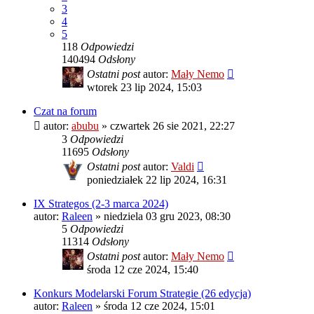
3
4
5
118
Odpowiedzi
140494
Odsłony
Ostatni post
autor:
Mały Nemo
wtorek 23 lip 2024, 15:03
Czat na forum
autor:
abubu
»
czwartek 26 sie 2021, 22:27
3
Odpowiedzi
11695
Odsłony
Ostatni post
autor:
Valdi
poniedziałek 22 lip 2024, 16:31
IX Strategos (2-3 marca 2024)
autor:
Raleen
»
niedziela 03 gru 2023, 08:30
5
Odpowiedzi
11314
Odsłony
Ostatni post
autor:
Mały Nemo
środa 12 cze 2024, 15:40
Konkurs Modelarski Forum Strategie (26 edycja)
autor:
Raleen
»
środa 12 cze 2024, 15:01