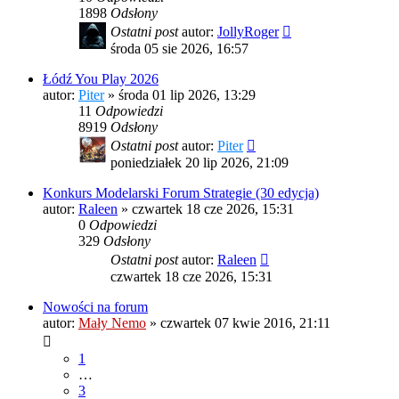
1898
Odsłony
Ostatni post
autor:
JollyRoger
środa 05 sie 2026, 16:57
Łódź You Play 2026
autor:
Piter
»
środa 01 lip 2026, 13:29
11
Odpowiedzi
8919
Odsłony
Ostatni post
autor:
Piter
poniedziałek 20 lip 2026, 21:09
Konkurs Modelarski Forum Strategie (30 edycja)
autor:
Raleen
»
czwartek 18 cze 2026, 15:31
0
Odpowiedzi
329
Odsłony
Ostatni post
autor:
Raleen
czwartek 18 cze 2026, 15:31
Nowości na forum
autor:
Mały Nemo
»
czwartek 07 kwie 2016, 21:11
1
…
3