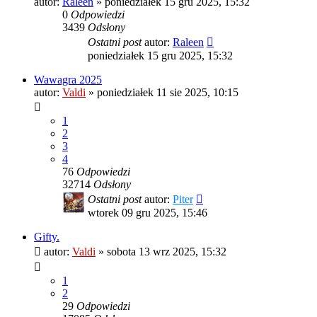
autor:
Raleen
»
poniedziałek 15 gru 2025, 15:32
0
Odpowiedzi
3439
Odsłony
Ostatni post
autor:
Raleen
poniedziałek 15 gru 2025, 15:32
Wawagra 2025
autor:
Valdi
»
poniedziałek 11 sie 2025, 10:15
1
2
3
4
76
Odpowiedzi
32714
Odsłony
Ostatni post
autor:
Piter
wtorek 09 gru 2025, 15:46
Gifty.
autor:
Valdi
»
sobota 13 wrz 2025, 15:32
1
2
29
Odpowiedzi