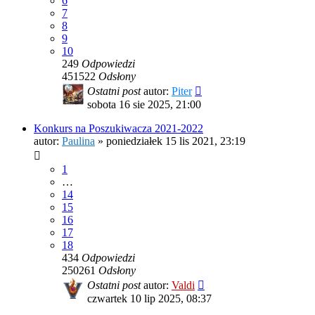
6
7
8
9
10
249
Odpowiedzi
451522
Odsłony
Ostatni post
autor:
Piter
sobota 16 sie 2025, 21:00
Konkurs na Poszukiwacza 2021-2022
autor:
Paulina
»
poniedziałek 15 lis 2021, 23:19
1
…
14
15
16
17
18
434
Odpowiedzi
250261
Odsłony
Ostatni post
autor:
Valdi
czwartek 10 lip 2025, 08:37