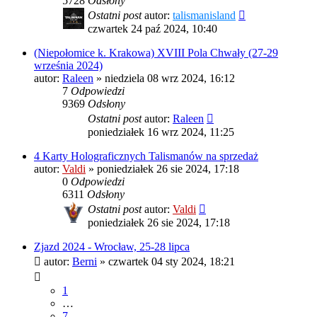
5728
Odsłony
Ostatni post
autor:
talismanisland
czwartek 24 paź 2024, 10:40
(Niepołomice k. Krakowa) XVIII Pola Chwały (27-29
września 2024)
autor:
Raleen
»
niedziela 08 wrz 2024, 16:12
7
Odpowiedzi
9369
Odsłony
Ostatni post
autor:
Raleen
poniedziałek 16 wrz 2024, 11:25
4 Karty Holograficznych Talismanów na sprzedaż
autor:
Valdi
»
poniedziałek 26 sie 2024, 17:18
0
Odpowiedzi
6311
Odsłony
Ostatni post
autor:
Valdi
poniedziałek 26 sie 2024, 17:18
Zjazd 2024 - Wrocław, 25-28 lipca
autor:
Berni
»
czwartek 04 sty 2024, 18:21
1
…
7