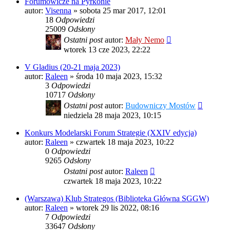
Forumowicze na Pyrkonie
autor:
Visenna
»
sobota 25 mar 2017, 12:01
18
Odpowiedzi
25009
Odsłony
Ostatni post
autor:
Mały Nemo
wtorek 13 cze 2023, 22:22
V Gladius (20-21 maja 2023)
autor:
Raleen
»
środa 10 maja 2023, 15:32
3
Odpowiedzi
10717
Odsłony
Ostatni post
autor:
Budowniczy Mostów
niedziela 28 maja 2023, 10:15
Konkurs Modelarski Forum Strategie (XXIV edycja)
autor:
Raleen
»
czwartek 18 maja 2023, 10:22
0
Odpowiedzi
9265
Odsłony
Ostatni post
autor:
Raleen
czwartek 18 maja 2023, 10:22
(Warszawa) Klub Strategos (Biblioteka Główna SGGW)
autor:
Raleen
»
wtorek 29 lis 2022, 08:16
7
Odpowiedzi
33647
Odsłony