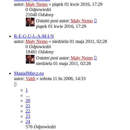
autor:
Mały Nemo
»
piątek 01 kwie 2016, 17:29
0
Odpowiedzi
21040
Odsłony
Ostatni post
autor:
Mały Nemo
piątek 01 kwie 2016, 17:29
R-E-G-U-L-A-M-I-N
autor:
Mały Nemo
»
niedziela 01 maja 2011, 02:28
0
Odpowiedzi
18481
Odsłony
Ostatni post
autor:
Mały Nemo
niedziela 01 maja 2011, 02:28
MagiaIMiecz.eu
autor:
Valdi
»
sobota 11 lis 2006, 14:33
1
…
20
21
22
23
24
576
Odpowiedzi