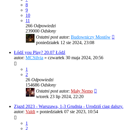
8
9
10
11
266
Odpowiedzi
239000
Odsłony
Ostatni post
autor:
Budowniczy Mostów
poniedziałek 12 sie 2024, 23:08
Łódź you Play? 20.07 Łódź
autor:
MCSilvia
»
czwartek 30 maja 2024, 20:56
1
2
26
Odpowiedzi
154686
Odsłony
Ostatni post
autor:
Mały Nemo
wtorek 23 lip 2024, 22:20
Zjazd 2023 - Warszawa, 1-3 Grudnia - Urodziń ciąg dalszy.
autor:
Valdi
»
poniedziałek 07 sie 2023, 10:54
1
2