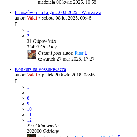
niedziela 06 kwie 2025, 10:58
Planszówki na Legii 22.03.2025 - Warszawa
autor:
Valdi
»
sobota 08 lut 2025, 09:46
1
2
31
Odpowiedzi
35495
Odsłony
Ostatni post
autor:
Piter
czwartek 27 mar 2025, 17:27
Konkurs na Poszukiwacza
autor:
Valdi
»
piątek 20 kwie 2018, 08:46
1
…
8
9
10
11
12
295
Odpowiedzi
202000
Odsłony