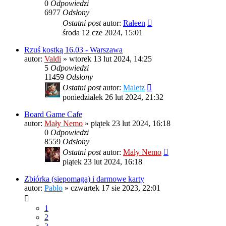
0
Odpowiedzi
6977
Odsłony
Ostatni post
autor:
Raleen
środa 12 cze 2024, 15:01
Rzuś kostką 16.03 - Warszawa
autor:
Valdi
»
wtorek 13 lut 2024, 14:25
5
Odpowiedzi
11459
Odsłony
Ostatni post
autor:
Maletz
poniedziałek 26 lut 2024, 21:32
Board Game Cafe
autor:
Mały Nemo
»
piątek 23 lut 2024, 16:18
0
Odpowiedzi
8559
Odsłony
Ostatni post
autor:
Mały Nemo
piątek 23 lut 2024, 16:18
Zbiórka (siepomaga) i darmowe karty
autor:
Pablo
»
czwartek 17 sie 2023, 22:01
1
2