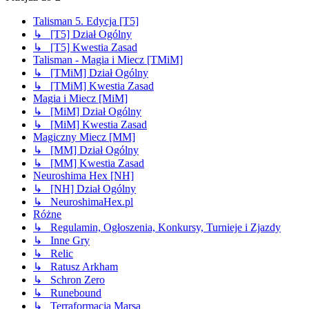
Talisman 5. Edycja [T5]
↳ [T5] Dział Ogólny
↳ [T5] Kwestia Zasad
Talisman - Magia i Miecz [TMiM]
↳ [TMiM] Dział Ogólny
↳ [TMiM] Kwestia Zasad
Magia i Miecz [MiM]
↳ [MiM] Dział Ogólny
↳ [MiM] Kwestia Zasad
Magiczny Miecz [MM]
↳ [MM] Dział Ogólny
↳ [MM] Kwestia Zasad
Neuroshima Hex [NH]
↳ [NH] Dział Ogólny
↳ NeuroshimaHex.pl
Różne
↳ Regulamin, Ogłoszenia, Konkursy, Turnieje i Zjazdy
↳ Inne Gry
↳ Relic
↳ Ratusz Arkham
↳ Schron Zero
↳ Runebound
↳ Terraformacja Marsa