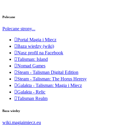
Polecane
Polecane strony...
Portal Magia i Miecz
Baza wiedzy (wiki)
Nasz profil na Facebook
Talisman: Island
Nomad Games
Steam - Talisman Digital Edition
Steam - Talisman: The Horus Heresy
Galakta - Talisman: Magia i Miecz
Galakta - Relic
Talisman Realm
Baza wiedzy
wiki.magiaimiecz.eu