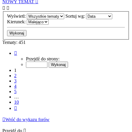
NOWY TEMAT
Wyświetl:
Sortuj wg:
Kierunek:
Tematy: 451
Strona
1
Przejdź do strony:
z
10
1
2
3
4
5
…
10
Następna
Wróć do wykazu forów
Przejdź do