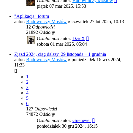
Ostatni post
autor:
Budowniczy Mostów
piątek 07 mar 2025, 15:53
"Aplikacja" forum
autor:
Budowniczy Mostów
»
czwartek 27 lut 2025, 10:13
12
Odpowiedzi
21892
Odsłony
Ostatni post
autor:
DzieX
sobota 01 mar 2025, 05:04
Zjazd 2024, ciąg dalszy. 29 listopada – 1 grudnia
autor:
Budowniczy Mostów
»
poniedziałek 16 wrz 2024,
11:33
1
2
3
4
5
6
127
Odpowiedzi
74872
Odsłony
Ostatni post
autor:
Guenever
poniedziałek 30 gru 2024, 16:15