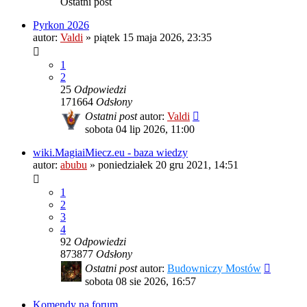
Ostatni post
Pyrkon 2026
autor:
Valdi
»
piątek 15 maja 2026, 23:35
1
2
25
Odpowiedzi
171664
Odsłony
Ostatni post
autor:
Valdi
sobota 04 lip 2026, 11:00
wiki.MagiaiMiecz.eu - baza wiedzy
autor:
abubu
»
poniedziałek 20 gru 2021, 14:51
1
2
3
4
92
Odpowiedzi
873877
Odsłony
Ostatni post
autor:
Budowniczy Mostów
sobota 08 sie 2026, 16:57
Komendy na forum