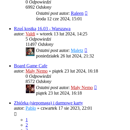
0
Odpowiedzi
6992
Odsłony
Ostatni post
autor:
Raleen
środa 12 cze 2024, 15:01
Rzuś kostką 16.03 - Warszawa
autor:
Valdi
»
wtorek 13 lut 2024, 14:25
5
Odpowiedzi
11497
Odsłony
Ostatni post
autor:
Maletz
poniedziałek 26 lut 2024, 21:32
Board Game Cafe
autor:
Mały Nemo
»
piątek 23 lut 2024, 16:18
0
Odpowiedzi
8572
Odsłony
Ostatni post
autor:
Mały Nemo
piątek 23 lut 2024, 16:18
Zbiórka (siepomaga) i darmowe karty
autor:
Pablo
»
czwartek 17 sie 2023, 22:01
1
2