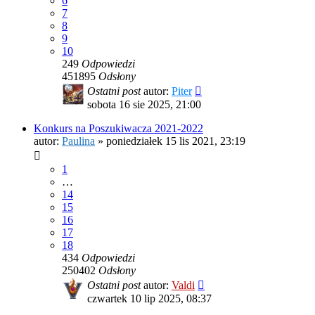
6
7
8
9
10
249
Odpowiedzi
451895
Odsłony
Ostatni post
autor:
Piter
sobota 16 sie 2025, 21:00
Konkurs na Poszukiwacza 2021-2022
autor:
Paulina
»
poniedziałek 15 lis 2021, 23:19
1
…
14
15
16
17
18
434
Odpowiedzi
250402
Odsłony
Ostatni post
autor:
Valdi
czwartek 10 lip 2025, 08:37