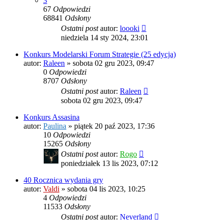
3
67
Odpowiedzi
68841
Odsłony
Ostatni post
autor:
loooki
niedziela 14 sty 2024, 23:01
Konkurs Modelarski Forum Strategie (25 edycja)
autor:
Raleen
»
sobota 02 gru 2023, 09:47
0
Odpowiedzi
8707
Odsłony
Ostatni post
autor:
Raleen
sobota 02 gru 2023, 09:47
Konkurs Assasina
autor:
Paulina
»
piątek 20 paź 2023, 17:36
10
Odpowiedzi
15265
Odsłony
Ostatni post
autor:
Rogo
poniedziałek 13 lis 2023, 07:12
40 Rocznica wydania gry
autor:
Valdi
»
sobota 04 lis 2023, 10:25
4
Odpowiedzi
11533
Odsłony
Ostatni post
autor:
Neverland