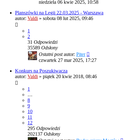
niedziela 06 kwie 2025, 10:58
Planszówki na Legii 22.03.2025 - Warszawa
autor:
Valdi
»
sobota 08 lut 2025, 09:46
1
2
31
Odpowiedzi
35589
Odsłony
Ostatni post
autor:
Piter
czwartek 27 mar 2025, 17:27
Konkurs na Poszukiwacza
autor:
Valdi
»
piątek 20 kwie 2018, 08:46
1
…
8
9
10
11
12
295
Odpowiedzi
202137
Odsłony