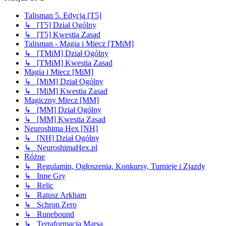
Talisman 5. Edycja [T5]
↳ [T5] Dział Ogólny
↳ [T5] Kwestia Zasad
Talisman - Magia i Miecz [TMiM]
↳ [TMiM] Dział Ogólny
↳ [TMiM] Kwestia Zasad
Magia i Miecz [MiM]
↳ [MiM] Dział Ogólny
↳ [MiM] Kwestia Zasad
Magiczny Miecz [MM]
↳ [MM] Dział Ogólny
↳ [MM] Kwestia Zasad
Neuroshima Hex [NH]
↳ [NH] Dział Ogólny
↳ NeuroshimaHex.pl
Różne
↳ Regulamin, Ogłoszenia, Konkursy, Turnieje i Zjazdy
↳ Inne Gry
↳ Relic
↳ Ratusz Arkham
↳ Schron Zero
↳ Runebound
↳ Terraformacja Marsa