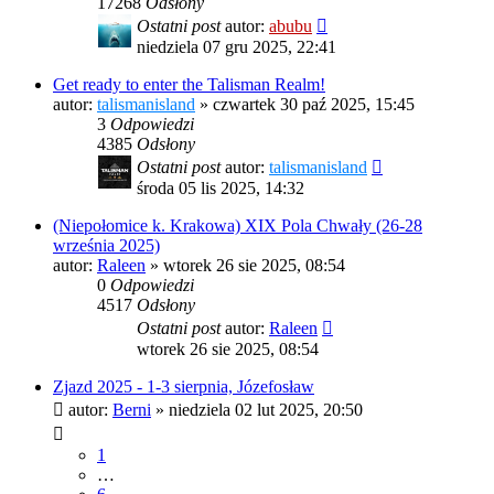
17268
Odsłony
Ostatni post
autor:
abubu
niedziela 07 gru 2025, 22:41
Get ready to enter the Talisman Realm!
autor:
talismanisland
»
czwartek 30 paź 2025, 15:45
3
Odpowiedzi
4385
Odsłony
Ostatni post
autor:
talismanisland
środa 05 lis 2025, 14:32
(Niepołomice k. Krakowa) XIX Pola Chwały (26-28
września 2025)
autor:
Raleen
»
wtorek 26 sie 2025, 08:54
0
Odpowiedzi
4517
Odsłony
Ostatni post
autor:
Raleen
wtorek 26 sie 2025, 08:54
Zjazd 2025 - 1-3 sierpnia, Józefosław
autor:
Berni
»
niedziela 02 lut 2025, 20:50
1
…