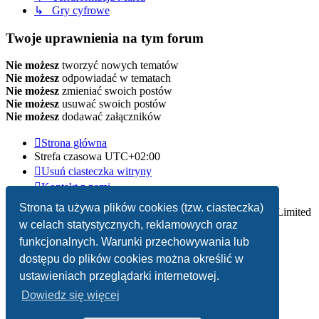
↳ Gry cyfrowe
Twoje uprawnienia na tym forum
Nie możesz
tworzyć nowych tematów
Nie możesz
odpowiadać w tematach
Nie możesz
zmieniać swoich postów
Nie możesz
usuwać swoich postów
Nie możesz
dodawać załączników
Strona główna
Strefa czasowa
UTC+02:00
Usuń ciasteczka witryny
Kontakt z nami
Strona ta używa plików cookies (tzw. ciasteczka)
Technologię dostarcza
phpBB
® Forum Software © phpBB Limited
w celach statystycznych, reklamowych oraz
Polski pakiet językowy dostarcza
phpBB.pl
funkcjonalnych. Warunki przechowywania lub
dostępu do plików cookies można określić w
Zasady ochrony danych osobowych
|
Regulamin
ustawieniach przeglądarki internetowej.
Dowiedz się więcej