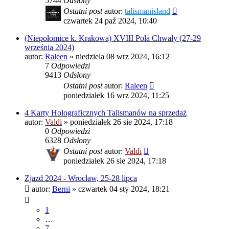
5744
Odsłony
Ostatni post
autor:
talismanisland
czwartek 24 paź 2024, 10:40
(Niepołomice k. Krakowa) XVIII Pola Chwały (27-29
września 2024)
autor:
Raleen
»
niedziela 08 wrz 2024, 16:12
7
Odpowiedzi
9413
Odsłony
Ostatni post
autor:
Raleen
poniedziałek 16 wrz 2024, 11:25
4 Karty Holograficznych Talismanów na sprzedaż
autor:
Valdi
»
poniedziałek 26 sie 2024, 17:18
0
Odpowiedzi
6328
Odsłony
Ostatni post
autor:
Valdi
poniedziałek 26 sie 2024, 17:18
Zjazd 2024 - Wrocław, 25-28 lipca
autor:
Berni
»
czwartek 04 sty 2024, 18:21
1
…
7