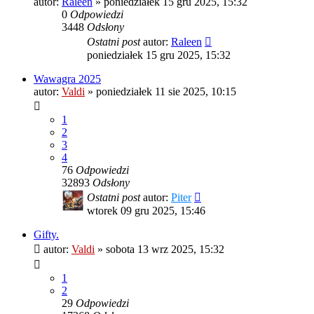
autor:
Raleen
»
poniedziałek 15 gru 2025, 15:32
0
Odpowiedzi
3448
Odsłony
Ostatni post
autor:
Raleen
poniedziałek 15 gru 2025, 15:32
Wawagra 2025
autor:
Valdi
»
poniedziałek 11 sie 2025, 10:15
1
2
3
4
76
Odpowiedzi
32893
Odsłony
Ostatni post
autor:
Piter
wtorek 09 gru 2025, 15:46
Gifty.
autor:
Valdi
»
sobota 13 wrz 2025, 15:32
1
2
29
Odpowiedzi