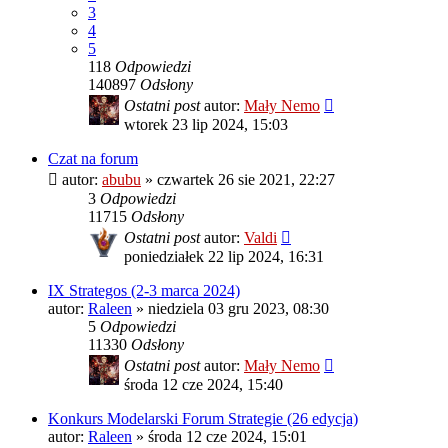
3
4
5
118
Odpowiedzi
140897
Odsłony
Ostatni post
autor:
Mały Nemo
wtorek 23 lip 2024, 15:03
Czat na forum
autor:
abubu
»
czwartek 26 sie 2021, 22:27
3
Odpowiedzi
11715
Odsłony
Ostatni post
autor:
Valdi
poniedziałek 22 lip 2024, 16:31
IX Strategos (2-3 marca 2024)
autor:
Raleen
»
niedziela 03 gru 2023, 08:30
5
Odpowiedzi
11330
Odsłony
Ostatni post
autor:
Mały Nemo
środa 12 cze 2024, 15:40
Konkurs Modelarski Forum Strategie (26 edycja)
autor:
Raleen
»
środa 12 cze 2024, 15:01