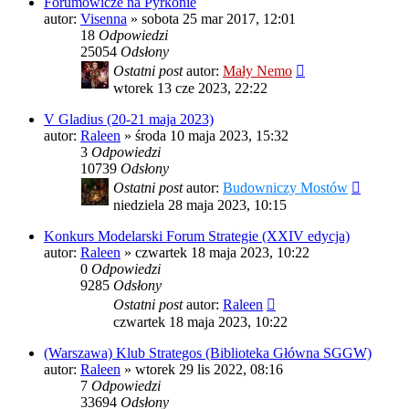
Forumowicze na Pyrkonie
autor:
Visenna
»
sobota 25 mar 2017, 12:01
18
Odpowiedzi
25054
Odsłony
Ostatni post
autor:
Mały Nemo
wtorek 13 cze 2023, 22:22
V Gladius (20-21 maja 2023)
autor:
Raleen
»
środa 10 maja 2023, 15:32
3
Odpowiedzi
10739
Odsłony
Ostatni post
autor:
Budowniczy Mostów
niedziela 28 maja 2023, 10:15
Konkurs Modelarski Forum Strategie (XXIV edycja)
autor:
Raleen
»
czwartek 18 maja 2023, 10:22
0
Odpowiedzi
9285
Odsłony
Ostatni post
autor:
Raleen
czwartek 18 maja 2023, 10:22
(Warszawa) Klub Strategos (Biblioteka Główna SGGW)
autor:
Raleen
»
wtorek 29 lis 2022, 08:16
7
Odpowiedzi
33694
Odsłony