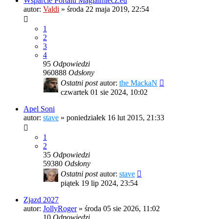
Wsparcie Portalu Magiaimiecz.eu
autor:
Valdi
»
środa 22 maja 2019, 22:54
1
2
3
4
95
Odpowiedzi
960888
Odsłony
Ostatni post
autor:
the MackaN
czwartek 01 sie 2024, 10:02
Apel Soni
autor:
stave
»
poniedziałek 16 lut 2015, 21:33
1
2
35
Odpowiedzi
59380
Odsłony
Ostatni post
autor:
stave
piątek 19 lip 2024, 23:54
Zjazd 2027
autor:
JollyRoger
»
środa 05 sie 2026, 11:02
10
Odpowiedzi