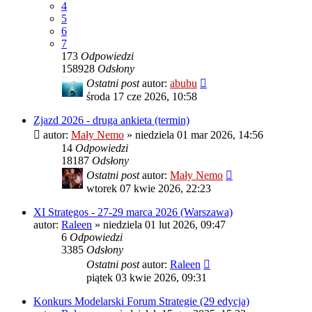
4
5
6
7
173
Odpowiedzi
158928
Odsłony
Ostatni post
autor:
abubu
środa 17 cze 2026, 10:58
Zjazd 2026 - druga ankieta (termin)
autor:
Mały Nemo
»
niedziela 01 mar 2026, 14:56
14
Odpowiedzi
18187
Odsłony
Ostatni post
autor:
Mały Nemo
wtorek 07 kwie 2026, 22:23
XI Strategos - 27-29 marca 2026 (Warszawa)
autor:
Raleen
»
niedziela 01 lut 2026, 09:47
6
Odpowiedzi
3385
Odsłony
Ostatni post
autor:
Raleen
piątek 03 kwie 2026, 09:31
Konkurs Modelarski Forum Strategie (29 edycja)