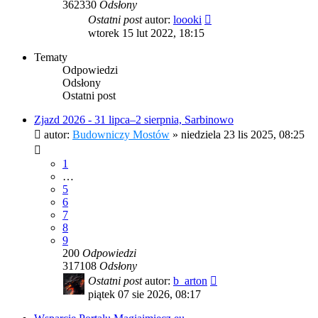
362330
Odsłony
Ostatni post
autor:
loooki
wtorek 15 lut 2022, 18:15
Tematy
Odpowiedzi
Odsłony
Ostatni post
Zjazd 2026 - 31 lipca–2 sierpnia, Sarbinowo
autor:
Budowniczy Mostów
»
niedziela 23 lis 2025, 08:25
1
…
5
6
7
8
9
200
Odpowiedzi
317108
Odsłony
Ostatni post
autor:
b_arton
piątek 07 sie 2026, 08:17