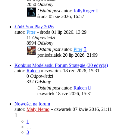
2050
Odsłony
Ostatni post
autor:
JollyRoger
środa 05 sie 2026, 16:57
Łódź You Play 2026
autor:
Piter
»
środa 01 lip 2026, 13:29
11
Odpowiedzi
8994
Odsłony
Ostatni post
autor:
Piter
poniedziałek 20 lip 2026, 21:09
Konkurs Modelarski Forum Strategie (30 edycja)
autor:
Raleen
»
czwartek 18 cze 2026, 15:31
0
Odpowiedzi
332
Odsłony
Ostatni post
autor:
Raleen
czwartek 18 cze 2026, 15:31
Nowości na forum
autor:
Mały Nemo
»
czwartek 07 kwie 2016, 21:11
1
…
3