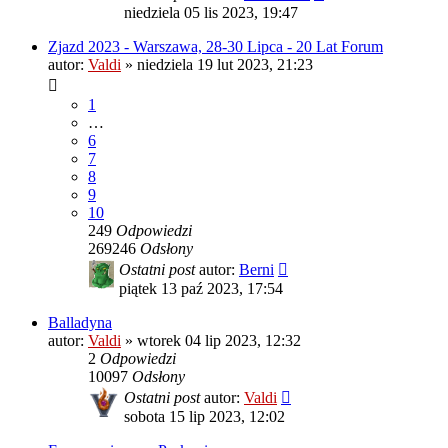
niedziela 05 lis 2023, 19:47
Zjazd 2023 - Warszawa, 28-30 Lipca - 20 Lat Forum
autor:
Valdi
»
niedziela 19 lut 2023, 21:23
1
…
6
7
8
9
10
249
Odpowiedzi
269246
Odsłony
Ostatni post
autor:
Berni
piątek 13 paź 2023, 17:54
Balladyna
autor:
Valdi
»
wtorek 04 lip 2023, 12:32
2
Odpowiedzi
10097
Odsłony
Ostatni post
autor:
Valdi
sobota 15 lip 2023, 12:02