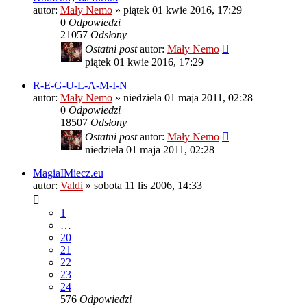
autor:
Mały Nemo
»
piątek 01 kwie 2016, 17:29
0
Odpowiedzi
21057
Odsłony
Ostatni post
autor:
Mały Nemo
piątek 01 kwie 2016, 17:29
R-E-G-U-L-A-M-I-N
autor:
Mały Nemo
»
niedziela 01 maja 2011, 02:28
0
Odpowiedzi
18507
Odsłony
Ostatni post
autor:
Mały Nemo
niedziela 01 maja 2011, 02:28
MagiaIMiecz.eu
autor:
Valdi
»
sobota 11 lis 2006, 14:33
1
…
20
21
22
23
24
576
Odpowiedzi