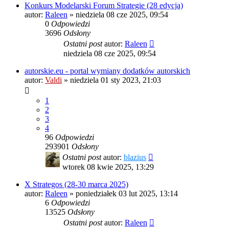
Konkurs Modelarski Forum Strategie (28 edycja)
autor:
Raleen
»
niedziela 08 cze 2025, 09:54
0
Odpowiedzi
3696
Odsłony
Ostatni post
autor:
Raleen
niedziela 08 cze 2025, 09:54
autorskie.eu - portal wymiany dodatków autorskich
autor:
Valdi
»
niedziela 01 sty 2023, 21:03
1
2
3
4
96
Odpowiedzi
293901
Odsłony
Ostatni post
autor:
blazius
wtorek 08 kwie 2025, 13:29
X Strategos (28-30 marca 2025)
autor:
Raleen
»
poniedziałek 03 lut 2025, 13:14
6
Odpowiedzi
13525
Odsłony
Ostatni post
autor:
Raleen