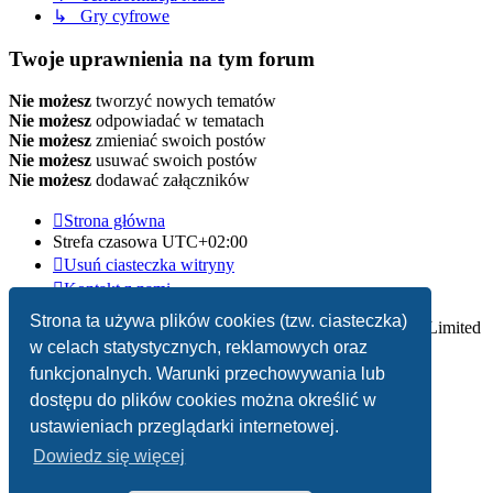
↳ Gry cyfrowe
Twoje uprawnienia na tym forum
Nie możesz
tworzyć nowych tematów
Nie możesz
odpowiadać w tematach
Nie możesz
zmieniać swoich postów
Nie możesz
usuwać swoich postów
Nie możesz
dodawać załączników
Strona główna
Strefa czasowa
UTC+02:00
Usuń ciasteczka witryny
Kontakt z nami
Strona ta używa plików cookies (tzw. ciasteczka)
Technologię dostarcza
phpBB
® Forum Software © phpBB Limited
w celach statystycznych, reklamowych oraz
Polski pakiet językowy dostarcza
phpBB.pl
funkcjonalnych. Warunki przechowywania lub
dostępu do plików cookies można określić w
Zasady ochrony danych osobowych
|
Regulamin
ustawieniach przeglądarki internetowej.
Dowiedz się więcej