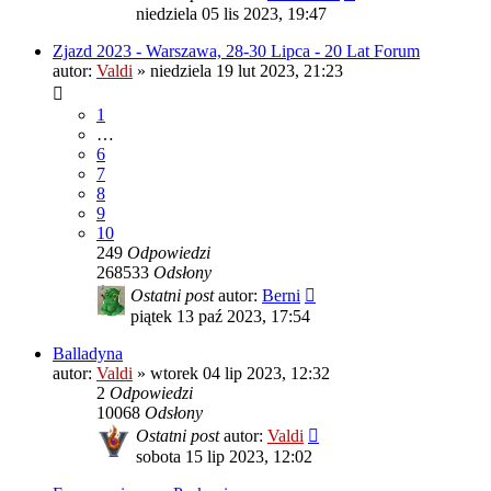
niedziela 05 lis 2023, 19:47
Zjazd 2023 - Warszawa, 28-30 Lipca - 20 Lat Forum
autor:
Valdi
»
niedziela 19 lut 2023, 21:23
1
…
6
7
8
9
10
249
Odpowiedzi
268533
Odsłony
Ostatni post
autor:
Berni
piątek 13 paź 2023, 17:54
Balladyna
autor:
Valdi
»
wtorek 04 lip 2023, 12:32
2
Odpowiedzi
10068
Odsłony
Ostatni post
autor:
Valdi
sobota 15 lip 2023, 12:02