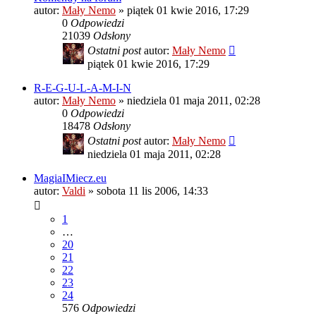
autor:
Mały Nemo
»
piątek 01 kwie 2016, 17:29
0
Odpowiedzi
21039
Odsłony
Ostatni post
autor:
Mały Nemo
piątek 01 kwie 2016, 17:29
R-E-G-U-L-A-M-I-N
autor:
Mały Nemo
»
niedziela 01 maja 2011, 02:28
0
Odpowiedzi
18478
Odsłony
Ostatni post
autor:
Mały Nemo
niedziela 01 maja 2011, 02:28
MagiaIMiecz.eu
autor:
Valdi
»
sobota 11 lis 2006, 14:33
1
…
20
21
22
23
24
576
Odpowiedzi