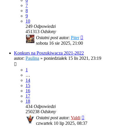
6
7
8
9
10
249
Odpowiedzi
451313
Odsłony
Ostatni post
autor:
Piter
sobota 16 sie 2025, 21:00
Konkurs na Poszukiwacza 2021-2022
autor:
Paulina
»
poniedziałek 15 lis 2021, 23:19
1
…
14
15
16
17
18
434
Odpowiedzi
250238
Odsłony
Ostatni post
autor:
Valdi
czwartek 10 lip 2025, 08:37