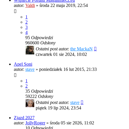
Wsparcie Portalu Magiaimiecz.eu
autor:
Valdi
»
środa 22 maja 2019, 22:54
1
2
3
4
95
Odpowiedzi
960600
Odsłony
Ostatni post
autor:
the MackaN
czwartek 01 sie 2024, 10:02
Apel Soni
autor:
stave
»
poniedziałek 16 lut 2015, 21:33
1
2
35
Odpowiedzi
59222
Odsłony
Ostatni post
autor:
stave
piątek 19 lip 2024, 23:54
Zjazd 2027
autor:
JollyRoger
»
środa 05 sie 2026, 11:02
10
Odpowiedzi