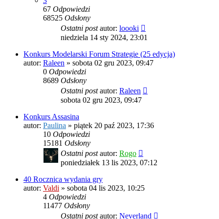
3
67
Odpowiedzi
68525
Odsłony
Ostatni post
autor:
loooki
niedziela 14 sty 2024, 23:01
Konkurs Modelarski Forum Strategie (25 edycja)
autor:
Raleen
»
sobota 02 gru 2023, 09:47
0
Odpowiedzi
8689
Odsłony
Ostatni post
autor:
Raleen
sobota 02 gru 2023, 09:47
Konkurs Assasina
autor:
Paulina
»
piątek 20 paź 2023, 17:36
10
Odpowiedzi
15181
Odsłony
Ostatni post
autor:
Rogo
poniedziałek 13 lis 2023, 07:12
40 Rocznica wydania gry
autor:
Valdi
»
sobota 04 lis 2023, 10:25
4
Odpowiedzi
11477
Odsłony
Ostatni post
autor:
Neverland