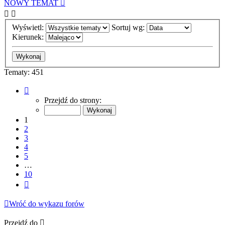
NOWY TEMAT
Wyświetl:
Sortuj wg:
Kierunek:
Tematy: 451
Strona
1
Przejdź do strony:
z
10
1
2
3
4
5
…
10
Następna
Wróć do wykazu forów
Przejdź do