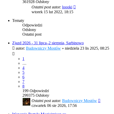
361928
Odsłony
Ostatni post
autor:
loooki
wtorek 15 lut 2022, 18:15
Tematy
Odpowiedzi
Odsłony
Ostatni post
Zjazd 2026 - 31 lipca–2 sierpnia, Sarbinowo
autor:
Budowniczy Mostów
»
niedziela 23 lis 2025, 08:25
1
…
4
5
6
7
8
199
Odpowiedzi
299375
Odsłony
Ostatni post
autor:
Budowniczy Mostów
czwartek 06 sie 2026, 17:56