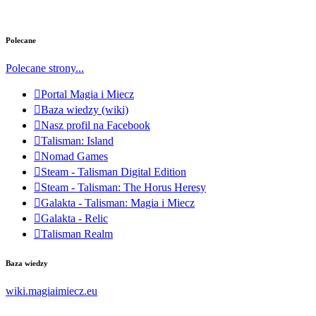
Polecane
Polecane strony...
Portal Magia i Miecz
Baza wiedzy (wiki)
Nasz profil na Facebook
Talisman: Island
Nomad Games
Steam - Talisman Digital Edition
Steam - Talisman: The Horus Heresy
Galakta - Talisman: Magia i Miecz
Galakta - Relic
Talisman Realm
Baza wiedzy
wiki.magiaimiecz.eu