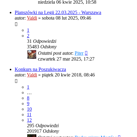
niedziela 06 kwie 2025, 10:58
Planszówki na Legii 22.03.2025 - Warszawa
autor:
Valdi
»
sobota 08 lut 2025, 09:46
1
2
31
Odpowiedzi
35483
Odsłony
Ostatni post
autor:
Piter
czwartek 27 mar 2025, 17:27
Konkurs na Poszukiwacza
autor:
Valdi
»
piątek 20 kwie 2018, 08:46
1
…
8
9
10
11
12
295
Odpowiedzi
201917
Odsłony