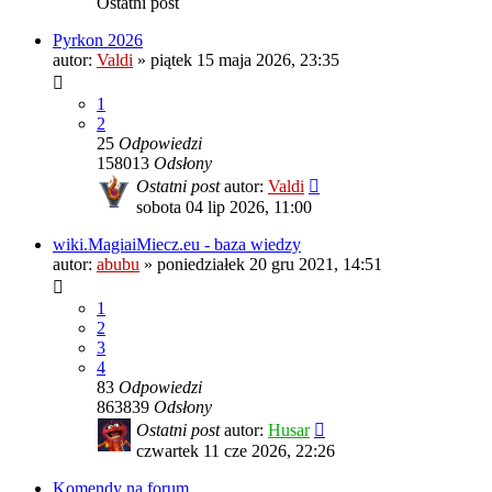
Ostatni post
Pyrkon 2026
autor:
Valdi
»
piątek 15 maja 2026, 23:35
1
2
25
Odpowiedzi
158013
Odsłony
Ostatni post
autor:
Valdi
sobota 04 lip 2026, 11:00
wiki.MagiaiMiecz.eu - baza wiedzy
autor:
abubu
»
poniedziałek 20 gru 2021, 14:51
1
2
3
4
83
Odpowiedzi
863839
Odsłony
Ostatni post
autor:
Husar
czwartek 11 cze 2026, 22:26
Komendy na forum