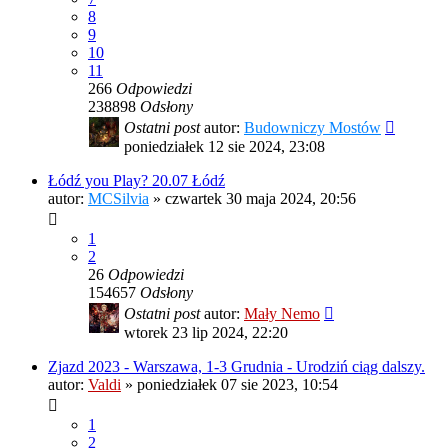
8
9
10
11
266
Odpowiedzi
238898
Odsłony
Ostatni post
autor:
Budowniczy Mostów
poniedziałek 12 sie 2024, 23:08
Łódź you Play? 20.07 Łódź
autor:
MCSilvia
»
czwartek 30 maja 2024, 20:56
1
2
26
Odpowiedzi
154657
Odsłony
Ostatni post
autor:
Mały Nemo
wtorek 23 lip 2024, 22:20
Zjazd 2023 - Warszawa, 1-3 Grudnia - Urodziń ciąg dalszy.
autor:
Valdi
»
poniedziałek 07 sie 2023, 10:54
1
2