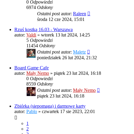
0
Odpowiedzi
6974
Odsłony
Ostatni post
autor:
Raleen
środa 12 cze 2024, 15:01
Rzuś kostką 16.03 - Warszawa
autor:
Valdi
»
wtorek 13 lut 2024, 14:25
5
Odpowiedzi
11454
Odsłony
Ostatni post
autor:
Maletz
poniedziałek 26 lut 2024, 21:32
Board Game Cafe
autor:
Mały Nemo
»
piątek 23 lut 2024, 16:18
0
Odpowiedzi
8559
Odsłony
Ostatni post
autor:
Mały Nemo
piątek 23 lut 2024, 16:18
Zbiórka (siepomaga) i darmowe karty
autor:
Pablo
»
czwartek 17 sie 2023, 22:01
1
2