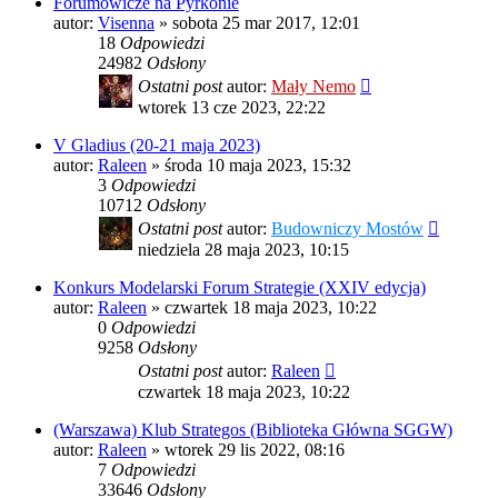
Forumowicze na Pyrkonie
autor:
Visenna
»
sobota 25 mar 2017, 12:01
18
Odpowiedzi
24982
Odsłony
Ostatni post
autor:
Mały Nemo
wtorek 13 cze 2023, 22:22
V Gladius (20-21 maja 2023)
autor:
Raleen
»
środa 10 maja 2023, 15:32
3
Odpowiedzi
10712
Odsłony
Ostatni post
autor:
Budowniczy Mostów
niedziela 28 maja 2023, 10:15
Konkurs Modelarski Forum Strategie (XXIV edycja)
autor:
Raleen
»
czwartek 18 maja 2023, 10:22
0
Odpowiedzi
9258
Odsłony
Ostatni post
autor:
Raleen
czwartek 18 maja 2023, 10:22
(Warszawa) Klub Strategos (Biblioteka Główna SGGW)
autor:
Raleen
»
wtorek 29 lis 2022, 08:16
7
Odpowiedzi
33646
Odsłony