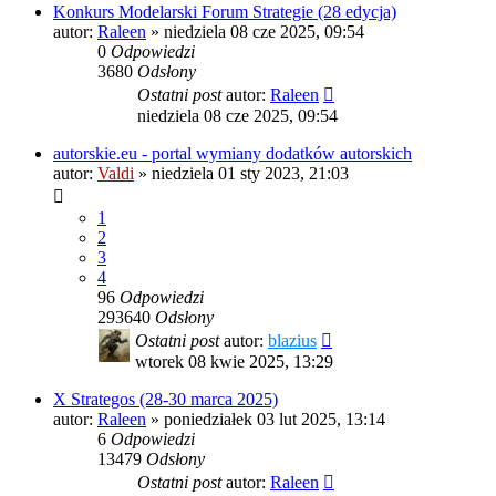
Konkurs Modelarski Forum Strategie (28 edycja)
autor:
Raleen
»
niedziela 08 cze 2025, 09:54
0
Odpowiedzi
3680
Odsłony
Ostatni post
autor:
Raleen
niedziela 08 cze 2025, 09:54
autorskie.eu - portal wymiany dodatków autorskich
autor:
Valdi
»
niedziela 01 sty 2023, 21:03
1
2
3
4
96
Odpowiedzi
293640
Odsłony
Ostatni post
autor:
blazius
wtorek 08 kwie 2025, 13:29
X Strategos (28-30 marca 2025)
autor:
Raleen
»
poniedziałek 03 lut 2025, 13:14
6
Odpowiedzi
13479
Odsłony
Ostatni post
autor:
Raleen