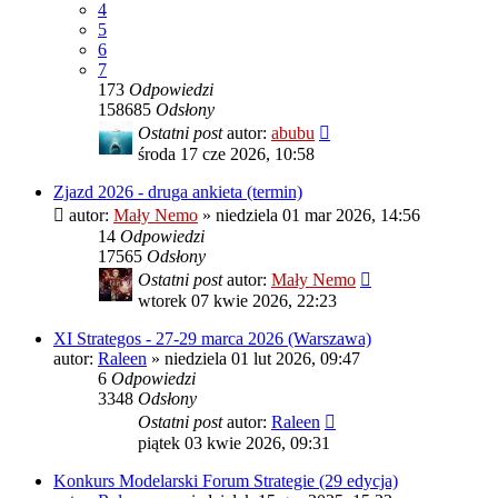
4
5
6
7
173
Odpowiedzi
158685
Odsłony
Ostatni post
autor:
abubu
środa 17 cze 2026, 10:58
Zjazd 2026 - druga ankieta (termin)
autor:
Mały Nemo
»
niedziela 01 mar 2026, 14:56
14
Odpowiedzi
17565
Odsłony
Ostatni post
autor:
Mały Nemo
wtorek 07 kwie 2026, 22:23
XI Strategos - 27-29 marca 2026 (Warszawa)
autor:
Raleen
»
niedziela 01 lut 2026, 09:47
6
Odpowiedzi
3348
Odsłony
Ostatni post
autor:
Raleen
piątek 03 kwie 2026, 09:31
Konkurs Modelarski Forum Strategie (29 edycja)