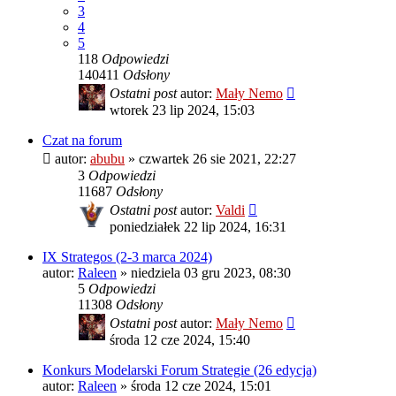
3
4
5
118
Odpowiedzi
140411
Odsłony
Ostatni post
autor:
Mały Nemo
wtorek 23 lip 2024, 15:03
Czat na forum
autor:
abubu
»
czwartek 26 sie 2021, 22:27
3
Odpowiedzi
11687
Odsłony
Ostatni post
autor:
Valdi
poniedziałek 22 lip 2024, 16:31
IX Strategos (2-3 marca 2024)
autor:
Raleen
»
niedziela 03 gru 2023, 08:30
5
Odpowiedzi
11308
Odsłony
Ostatni post
autor:
Mały Nemo
środa 12 cze 2024, 15:40
Konkurs Modelarski Forum Strategie (26 edycja)
autor:
Raleen
»
środa 12 cze 2024, 15:01