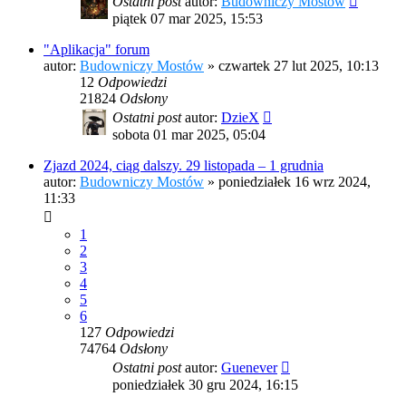
Ostatni post
autor:
Budowniczy Mostów
piątek 07 mar 2025, 15:53
"Aplikacja" forum
autor:
Budowniczy Mostów
»
czwartek 27 lut 2025, 10:13
12
Odpowiedzi
21824
Odsłony
Ostatni post
autor:
DzieX
sobota 01 mar 2025, 05:04
Zjazd 2024, ciąg dalszy. 29 listopada – 1 grudnia
autor:
Budowniczy Mostów
»
poniedziałek 16 wrz 2024,
11:33
1
2
3
4
5
6
127
Odpowiedzi
74764
Odsłony
Ostatni post
autor:
Guenever
poniedziałek 30 gru 2024, 16:15