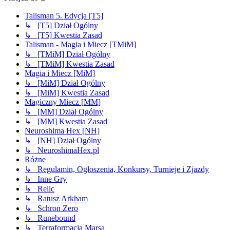
Talisman 5. Edycja [T5]
↳ [T5] Dział Ogólny
↳ [T5] Kwestia Zasad
Talisman - Magia i Miecz [TMiM]
↳ [TMiM] Dział Ogólny
↳ [TMiM] Kwestia Zasad
Magia i Miecz [MiM]
↳ [MiM] Dział Ogólny
↳ [MiM] Kwestia Zasad
Magiczny Miecz [MM]
↳ [MM] Dział Ogólny
↳ [MM] Kwestia Zasad
Neuroshima Hex [NH]
↳ [NH] Dział Ogólny
↳ NeuroshimaHex.pl
Różne
↳ Regulamin, Ogłoszenia, Konkursy, Turnieje i Zjazdy
↳ Inne Gry
↳ Relic
↳ Ratusz Arkham
↳ Schron Zero
↳ Runebound
↳ Terraformacja Marsa