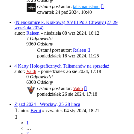
5725
Odsłony
Ostatni post
autor:
talismanisland
czwartek 24 paź 2024, 10:40
(Niepołomice k. Krakowa) XVIII Pola Chwały (27-29
września 2024)
autor:
Raleen
»
niedziela 08 wrz 2024, 16:12
7
Odpowiedzi
9360
Odsłony
Ostatni post
autor:
Raleen
poniedziałek 16 wrz 2024, 11:25
4 Karty Holograficznych Talismanów na sprzedaż
autor:
Valdi
»
poniedziałek 26 sie 2024, 17:18
0
Odpowiedzi
6308
Odsłony
Ostatni post
autor:
Valdi
poniedziałek 26 sie 2024, 17:18
Zjazd 2024 - Wrocław, 25-28 lipca
autor:
Berni
»
czwartek 04 sty 2024, 18:21
1
…
7