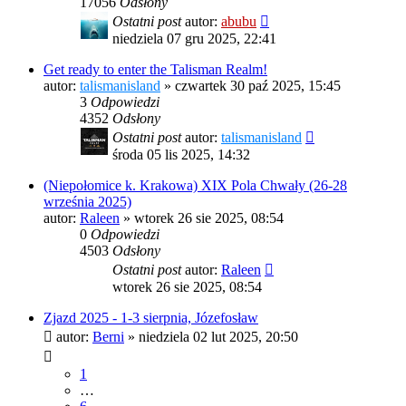
17056
Odsłony
Ostatni post
autor:
abubu
niedziela 07 gru 2025, 22:41
Get ready to enter the Talisman Realm!
autor:
talismanisland
»
czwartek 30 paź 2025, 15:45
3
Odpowiedzi
4352
Odsłony
Ostatni post
autor:
talismanisland
środa 05 lis 2025, 14:32
(Niepołomice k. Krakowa) XIX Pola Chwały (26-28
września 2025)
autor:
Raleen
»
wtorek 26 sie 2025, 08:54
0
Odpowiedzi
4503
Odsłony
Ostatni post
autor:
Raleen
wtorek 26 sie 2025, 08:54
Zjazd 2025 - 1-3 sierpnia, Józefosław
autor:
Berni
»
niedziela 02 lut 2025, 20:50
1
…