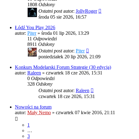
1808
Odsłony
Ostatni post
autor:
JollyRoger
środa 05 sie 2026, 16:57
Łódź You Play 2026
autor:
Piter
»
środa 01 lip 2026, 13:29
11
Odpowiedzi
8911
Odsłony
Ostatni post
autor:
Piter
poniedziałek 20 lip 2026, 21:09
Konkurs Modelarski Forum Strategie (30 edycja)
autor:
Raleen
»
czwartek 18 cze 2026, 15:31
0
Odpowiedzi
328
Odsłony
Ostatni post
autor:
Raleen
czwartek 18 cze 2026, 15:31
Nowości na forum
autor:
Mały Nemo
»
czwartek 07 kwie 2016, 21:11
1
…
3